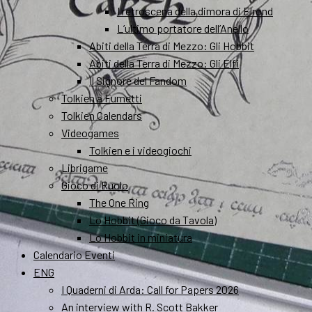
I retroscena della dimora di Elrond
L’ultimo portatore dell’Anello
Abiti della Terra di Mezzo: Gli Hobbit
Abiti della Terra di Mezzo: Gli Elfi
Il Signore del Fandom
Tolkien a Fumetti
Tolkien Calendars
Videogames
Tolkien e i videogiochi
Librigame
Gioco di Ruolo
The One Ring
Lo Hobbit (Gioco da Tavola)
Lo Hobbit in miniatura
Calendario Eventi
ENG
I Quaderni di Arda: Call for Papers 2026
An interview with R. Scott Bakker