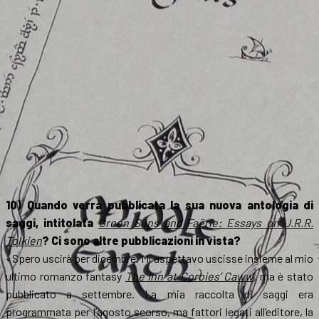
10) Quando verrà pubblicata la sua nuova antologia di
saggi, intitolata
Green Suns and Faërie: Essays on J.R.R.
Tolkien
? Ci sono altre pubblicazioni in vista?
«Spero uscirà per dicembre. Mi aspettavo uscisse insieme al mio
ultimo romanzo fantasy
The Inn at Corbies’ Caww
, ma è stato
pubblicato a settembre. La mia raccolta di saggi era
programmata per l’agosto scorso, ma fattori legati all’editore, la