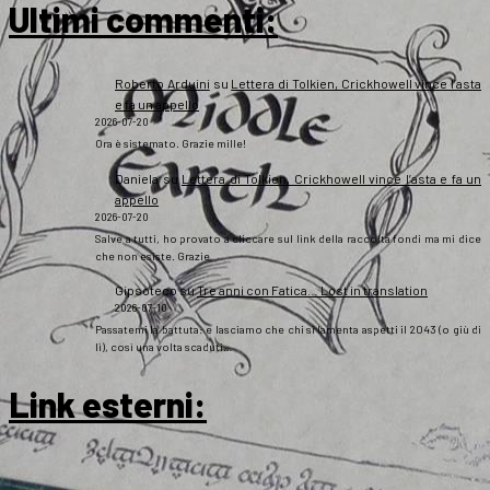
Ultimi commenti:
Roberto Arduini
su
Lettera di Tolkien, Crickhowell vince l’asta
e fa un appello
2026-07-20
Ora è sistemato. Grazie mille!
Daniela
su
Lettera di Tolkien, Crickhowell vince l’asta e fa un
appello
2026-07-20
Salve a tutti, ho provato a cliccare sul link della raccolta fondi ma mi dice
che non esiste. Grazie
Gipsoteco
su
Tre anni con Fatica… Lost in translation
2026-07-10
Passatemi la battuta: e lasciamo che chi si lamenta aspetti il 2043 (o giù di
lì), così una volta scaduti…
Link esterni
: