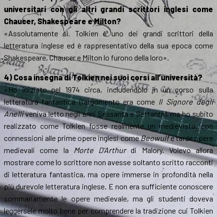
universitari con gli altri grandi scrittori inglesi come
Chaucer, Shakespeare e Milton?
«Assolutamente sì. Tolkien è uno dei grandi scrittori della
letteratura inglese ed è rappresentativo della sua epoca come
Shakespeare, Chaucer e Milton lo furono della loro».
4) Cosa insegna di Tolkien nei suoi corsi all’università?
«Ho iniziato nel 1974 circa, includendolo in un corso sulla
letteratura fantastica (l’argomento era come
Il Signore degli
Anelli
veniva letto negli anni Sessanta e Settanta), ma ho subito
realizzato come Tolkien fosse realmente un medievista, con
connessioni alle prime opere inglesi come
Beowulf
e tarde opere
medievali come la
Morte D’Arthur
di Malory. Volevo allora
mostrare come lo scrittore non avesse soltanto scritto racconti
di letteratura fantastica, ma opere immerse in profondità nella
più durevole letteratura inglese. E non era sufficiente conoscere
sommariamente le opere medievale, ma gli studenti doveva
leggersele molto bene per comprendere la tradizione cui Tolkien