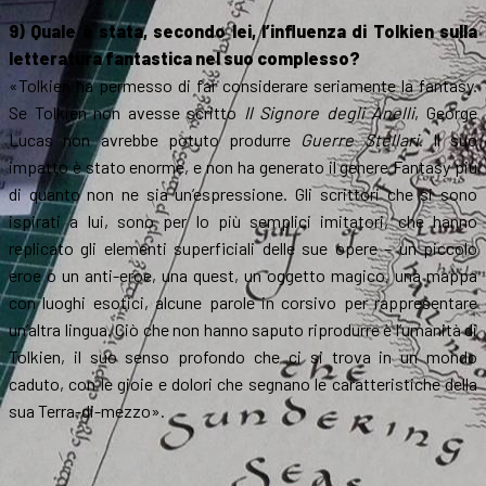
9) Quale è stata, secondo lei, l’influenza di Tolkien sulla
letteratura fantastica nel suo complesso?
«Tolkien ha permesso di far considerare seriamente la fantasy.
Se Tolkien non avesse scritto
Il Signore degli Anelli
, George
Lucas non avrebbe potuto produrre
Guerre Stellari
. Il suo
impatto è stato enorme, e non ha generato il genere Fantasy più
di quanto non ne sia un’espressione. Gli scrittori che si sono
ispirati a lui, sono per lo più semplici imitatori, che hanno
replicato gli elementi superficiali delle sue opere – un piccolo
eroe o un anti-eroe, una quest, un oggetto magico, una mappa
con luoghi esotici, alcune parole in corsivo per rappresentare
un’altra lingua. Ciò che non hanno saputo riprodurre è l’umanità di
Tolkien, il suo senso profondo che ci si trova in un mondo
caduto, con le gioie e dolori che segnano le caratteristiche della
sua Terra-di-mezzo».