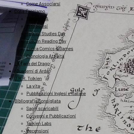
Come Associarsi
Cosa Facciamo
FantastikA
Mitopoiesi
Tolkien Studies Day
Tolkien Reading Day
Lucca Comics & Games
Cronologia Attività
La Tana del Drago
I Quaderni di Arda
J.R.R. Tolkien
La vita
Pubblicazioni Inglesi e Italiane
Bibliografia Consigliata
Saggi scaricabili
Convegni e Pubblicazioni
Tolkien Labs
Recensioni