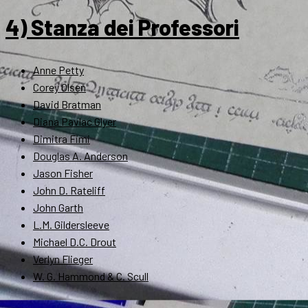
4) Stanza dei Professori
Anne Petty
Corey Olsen
David Bratman
Diana Pavlac Glyer
Dimitra Fimi
Douglas A. Anderson
Jason Fisher
John D. Rateliff
John Garth
L.M. Gildersleeve
Michael D.C. Drout
Verlyn Flieger
W. G. Hammond & C. Scull