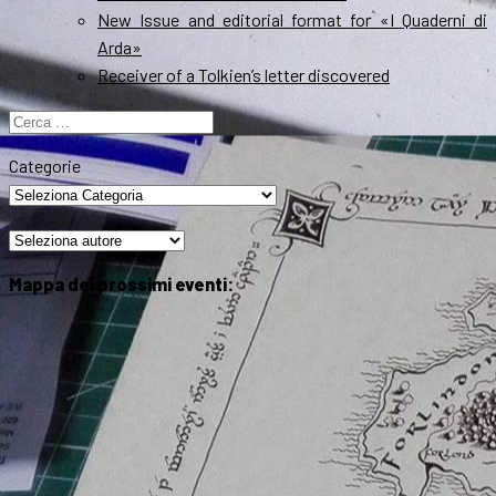
New Issue and editorial format for «I Quaderni di
Arda»
Receiver of a Tolkien’s letter discovered
Ricerca
per:
Categorie
Mappa dei prossimi eventi: