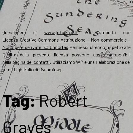
Quest’opera di
www.jrrtolkien.it
è distribuita con
Licenza
Creative Commons Attribuzione – Non commerciale –
Non opere derivate 3.0 Unported
Permessi ulteriori rispetto alle
finalità della presente licenza possono essere disponibili
nella
pagina dei contatti
. Utilizziamo WP e una rielaborazione del
tema LightFolio di Dynamicwp.
Tag:
Robert
Graves