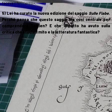
faceva riferimento».
5) Lei ha curato la nuova edizione del saggio
Sulle Fiabe
.
Perché pensa che questo saggio sia così centrale per
comprendere Tolkien? E che impatto ha avuto sulla
critica che studia il mito e la letteratura fantastica?