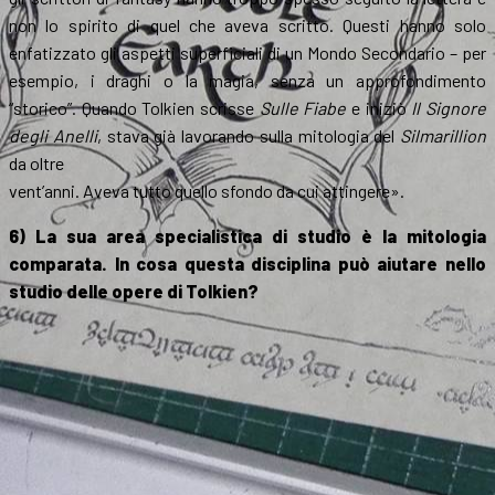
non lo spirito di quel che aveva scritto. Questi hanno solo
enfatizzato gli aspetti superficiali di un Mondo Secondario – per
esempio, i draghi o la magia, senza un approfondimento
“storico”. Quando Tolkien scrisse
Sulle Fiabe
e iniziò
Il Signore
degli Anelli
, stava già lavorando sulla mitologia del
Silmarillion
da oltre
vent’anni. Aveva tutto quello sfondo da cui attingere».
6) La sua area specialistica di studio è la mitologia
comparata. In cosa questa disciplina può aiutare nello
studio delle opere di Tolkien?