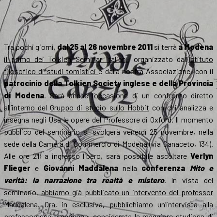
Tra pochi giorni,
dal 25 al 26 novembre 2011
si terrà
a Modena
il primo dei Tolkien Seminar italiani
, organizzato dall’
Istituto
filosofico di studi tomistici
e dalla nostra Associazione, con il
patrocinio della Tolkien Society inglese e della Provincia
di Modena
. Sarà anche l’occasione di un confronto diretto
all’interno del
Gruppo di studio sullo Hobbit
con chi analizza e
insegna negli Usa le opere del Professore di Oxford. Il momento
pubblico del seminario si svolgerà venerdì 25 novembre, nella
sede della Camera di Commercio di Modena (via Ganaceto, 134).
Alle ore 21, a ingresso libero, sarà possibile ascoltare
Verlyn
Flieger
e
Giovanni Maddalena
nella
conferenza
Mito e
verità: la narrazione tra realtà e mistero
. In vista del
seminario,
abbiamo già pubblicato un intervento del professor
Maddalena
. Ora, in esclusiva, pubblichiamo un’intervista alla
professoressa americana, considerata la maggiore studiosa di