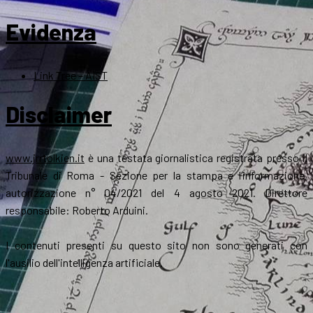
Evidenza
Link Tree – AIST
Disclaimer
www.jrrtolkien.it
è una testata giornalistica registrata presso il
Tribunale di Roma - Sezione per la stampa e l’informazione,
autorizzazione n° 04/2021 del 4 agosto 2021. Direttore
responsabile: Roberto Arduini.
I contenuti presenti su questo sito non sono generati con
l'ausilio dell'intelligenza artificiale.