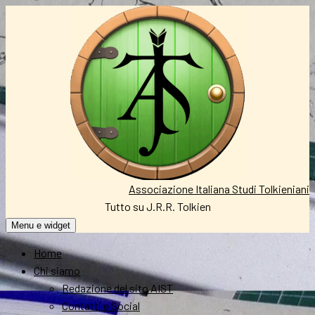
Vai
al
contenuto
Associazione Italiana Studi Tolkieniani
Tutto su J.R.R. Tolkien
Menu e widget
Home
Chi siamo
Redazione del sito AIST
Contatti e Social