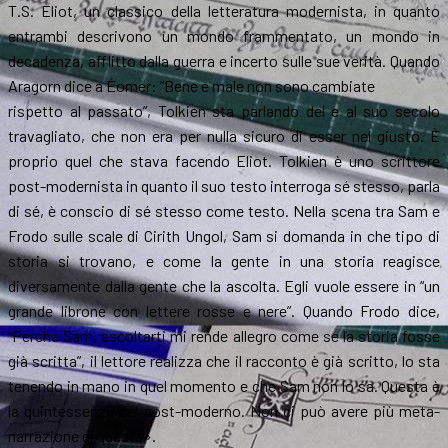
T.S. Eliot, un classico della letteratura modernista, in quanto
entrambi descrivono un mondo frammentato, un mondo in
decadenza, afflitto dalla guerra e incerto sulle sue verità. Quando
Aragorn dice a Éomer: “Bene e male non sono cambiate
rispetto al passato”, Tolkien sta parlando del e al suo secolo
travagliato, che non era per nulla sicuro di esser nel giusto. È
proprio quel che stava facendo Eliot. Tolkien è uno scrittore
post-modernista in quanto il suo testo interroga sé stesso, parla
di sé, è conscio di sé stesso come testo. Nella scena tra Sam e
Frodo sulle scale di Cirith Ungol, Sam si domanda in che tipo di
storia si trovano, e come la gente in una storia reagisce
diversamente dalla gente che la ascolta. Egli vuole essere in “un
grande librone con lettere rosse e nere”. Quando Frodo dice,
“Perché Sam, ascoltarti mi rende allegro come se la storia fosse
già scritta”, il lettore realizza che il racconto è già scritto, lo sta
tenendo in mano in quel momento e che Sam non lo sa. Questa è
la quintessenza del post-moderno. Non ci può avere più meta-
narrazione di questa».