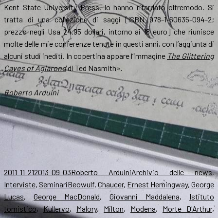
Kent State University Press, lo hanno ritardato oltremodo. Si
tratta di una collezione di saggi [ISBN 978-1-60635-094-2;
prezzo negli Usa 24.95 dollari, intorno ai 18 euro] che riunisce
molte delle mie conferenze tenute in questi anni, con l’aggiunta di
alcuni studi inediti. In copertina appare l’immagine
The Glittering
Caves of Aglarond
di Ted Nasmith».
Roberto Arduini
.
Scritto
Autore
Categorie
2011-11-21
2013-09-03
Roberto Arduini
Archivio delle news
,
il
Tag
Interviste
,
Seminari
Beowulf
,
Chaucer
,
Ernest Hemingway
,
George
Lucas
,
George MacDonald
,
Giovanni Maddalena
,
Istituto
tomistico
,
Kullervo
,
Malory
,
Milton
,
Modena
,
Morte D'Arthur
,