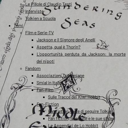
Le Pillole di Claudio Testi
Interviste
Tolkien a Scuola
Temi
Film e Serie-TV
Jackson e il Signore degli Anelli
Aspetta, qual è Thorin?
L’opportunità perduta da Jackson: la morte
dei nipoti
Fandom
Associazioni Tolkieniane
Smial in Italia
Fan-Film
Sulle Tracce dei Kiwi Hobbit
Fan-Fiction
Fan fiction, l’arte di seguire Tolkien
Fan fiction, il canone e le sue sfide
Le Appendici de Lo Hobbit