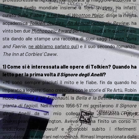
Tolkien a livello mondiale insieme a Tom Shippey. Ha infatti
curato
Sulle Fiabe
e
Il fabbro di Wootton Major
, dirige la rivista
accademica
Tolkien Studies: An Annual Scholarly Review
, ha
vinto ben due
Mythopoeic Award
per i suoi studi e in questi mesi
sta dando alle stampe una raccolta di suoi saggi (
Green Suns
and Faerie
,
ne abbiamo parlato qui
) e il suo secondo romanzo,
The Inn at Corbies’ Caww
.
1) Come si è interessata alle opere di Tolkien? Quando ha
letto per la prima volta
Il Signore degli Anelli
?
«Mi sono sempre piaciuti il mito e le fiabe, fin da quando ho
imparato a leggere. Sono cresciuta con le storie di Re Artù, Robin
Hood,
Giasone e gli Argonauti
, la
Bella e la Bestia
e
Jack e la
pianta di fagioli
. Nell’inverno 1956-57 mi prestarono
Il Signore
degli Anelli
da un mio collega delle Biblioteca Folger
Shakespeare a Washington. Avevo appena finito un corso in
traduzione del
Beowulf
e riconobbi subito i riferimenti
anglosassoni e arturiani nel romanzo. Rimasi impressionata dalla