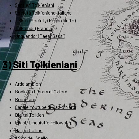
Sentieri Tolkieniani
Società Tolkieniana Italiana
Tolkien Society (Regno Unito)
Tolkiendil (Francia)
Unquendor (Paesi Bassi)
3) Siti Tolkieniani
Ardalambion
Bodleian Library di Oxford
Bompiani
Canale Youtube di Paolo Nardi
Digital Tolkien
Elvish Linguistic Fellowship
HarperCollins
Il Sito dell'Anello