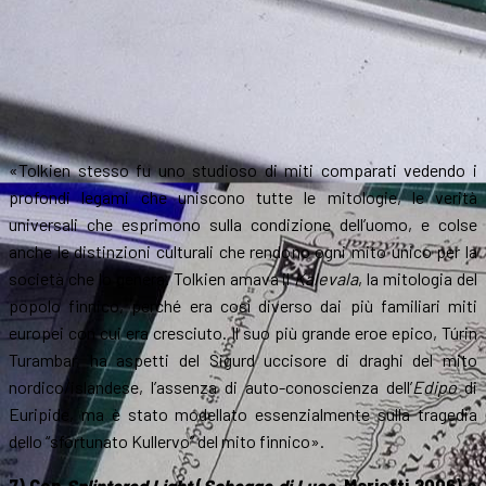
«Tolkien stesso fu uno studioso di miti comparati vedendo i
profondi legami che uniscono tutte le mitologie, le verità
universali che esprimono sulla condizione dell’uomo, e colse
anche le distinzioni culturali che rendono ogni mito unico per la
società che lo genera. Tolkien amava il
Kalevala
, la mitologia del
popolo finnico, perché era così diverso dai più familiari miti
europei con cui era cresciuto. Il suo più grande eroe epico, Túrin
Turambar, ha aspetti del Sigurd uccisore di draghi del mito
nordico/islandese, l’assenza di auto-conoscienza dell’
Edipo
di
Euripide, ma è stato modellato essenzialmente sulla tragedia
dello “sfortunato Kullervo” del mito finnico».
7) Con
Splintered Light
(
Schegge di Luce
, Marietti 2006) e