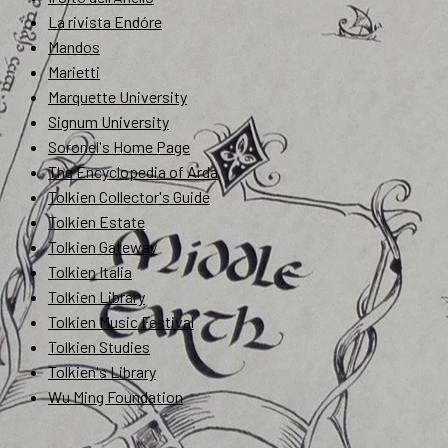
La rivista Endóre
Mandos
Marietti
Marquette University
Signum University
Soronel's Home Page
The Encyclopedia of Arda
Tolkien Collector's Guide
Tolkien Estate
Tolkien Gateway
Tolkien Italia
Tolkien Library
Tolkien Music Festival
Tolkien Studies
Tolkien's Library
Wu Ming Foundation