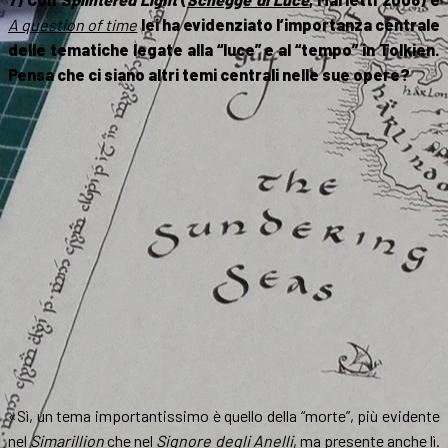
A question of time
lei ha evidenziato l’importanza centrale
delle tematiche legate alla “luce” e al “tempo” in Tolkien.
Pensa che ci siano altri temi centrali nelle sue opere?
«Sì, un tema importantissimo è quello della “morte”, più evidente
nel
Simarillion
che nel
Signore degli Anelli
, ma presente anche lì.