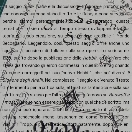
«Il saggio
Sulle Fiabe
è la discussione migliore e più completa
che conosca su cosa siano il mito e le fiabe, a cosa servano e
perché siamo perennemente popolari. Esplorando queste
tematiche Tolkien stava al tempo stesso sviluppando la sua
teoria della sub-creazione, su come rendere credibile il Mondo
Secondario. Leggendolo, così, questo saggio offre anche uno
sguardo al pensiero di Tolkien sulle sue opere. Lo scrisse nel
1938, subito dopo la pubblicazione dello
Hobbit
, ed è chiaro che
stava già trovando gli errori commessi in quel libro e ragionando
su come correggerli nel suo “nuovo Hobbit”, che poi diverrà
Il
Signore degli Anelli
. Nel complesso, il saggio è divenuto il testo
di riferimento per la critica sulla letteratura fantastica e sulla sua
scrittura. È lo stesso per l’altro suo saggio famoso su
Beowulf e
i mostri
; si può non essere d’accordo con quel che c’è scritto, ma
non lo si può ignorare. Quel testo ha cambiato il volto della
critica, rendendola meno tassonomica come era stata con
Vladimir Propp, e più teoretica. Sfortunatamente, dopo Tolkien,
gli scrittori di fantasy hanno troppo spesso seguito la lettera e