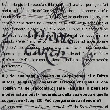
Una delle più belle poesie è il lamento allitterativo per i guerrieri
caduti nella battaglia dei Campi del Pelennor. La “possessività” è
un altro tema, il desiderio di tenere per sé qualcosa. L’elemento
centrale della trama nel
Signore degli Anelli
è la necessità di
lasciar andare le cose a cui si è legati: Pipino si disfa persino
della sua spilla, Sam sacrifica i suoi utensili per cucinare, ma
quando viene il momento, Frodo non riesce ad abbandonare
l’Unico Anello, e questo causa la sua caduta e la sua tragedia.
Questo ci porta al tema a esso legato, quello della “perdita”. Molto
di ciò che c’è di bello e meraviglioso della Terra-di-mezzo svanirà
per sempre».
8 ) Nel suo saggio
Tolkien On Fairy-Stories
lei e l’altro
autore Douglas A. Anderson scrivete che l’analisi che
Tolkien fa dei racconti di fate «anticipa il pensiero
modernista e post-modernista della sua epoca e quello
successivo» (pag. 20). Può spiegarci cosa intendete?
«Posso comparare
Il Signore degli Anelli
alla
Terra Desolata
di