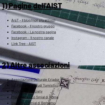
1) Pagine dell'AIST
ArsT – Il blog (non più attivo)
Facebook – Il nostro gruppo
Facebook – La nostra pagina
Instagram – Il nostro canale
Link Tree – AIST
2) Altre associazioni
Associazione Culturale Eriador
Ist. Filosofico Studi Tomistici
Mythopoeic Society
Proudneck – Lo Smial di Roma
Sackville – Smial di Bergamo