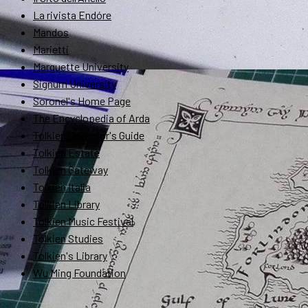
La rivista Endóre
Mandos
Marietti
Marquette University
Signum University
Soronel's Home Page
The Encyclopedia of Arda
Tolkien Collector's Guide
Tolkien Estate
Tolkien Gateway
Tolkien Italia
Tolkien Library
Tolkien Music Festival
Tolkien Studies
Tolkien's Library
Wu Ming Foundation