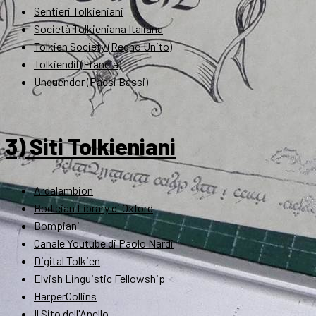
Sentieri Tolkieniani
Società Tolkieniana Italiana
Tolkien Society (Regno Unito)
Tolkiendil (Francia)
Unquendor (Paesi Bassi)
3) Siti Tolkieniani
Ardalambion
Bodleian Library di Oxford
Bompiani
Canale Youtube di Paolo Nardi
Digital Tolkien
Elvish Linguistic Fellowship
HarperCollins
Il Sito dell'Anello