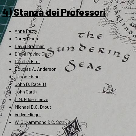
4) Stanza dei Professori
Anne Petty
Corey Olsen
David Bratman
Diana Pavlac Glyer
Dimitra Fimi
Douglas A. Anderson
Jason Fisher
John D. Rateliff
John Garth
L.M. Gildersleeve
Michael D.C. Drout
Verlyn Flieger
W. G. Hammond & C. Scull