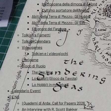
I retroscena della dimora di Elrond
L’ultimo portatore dell’Anello
Abiti della Terra di Mezzo: Gli Hobbit
Abiti della Terra di Mezzo: Gli Elfi
Il Signore del Fandom
Tolkien a Fumetti
Tolkien Calendars
Videogames
Tolkien e i videogiochi
Librigame
Gioco di Ruolo
The One Ring
Lo Hobbit (Gioco da Tavola)
Lo Hobbit in miniatura
Calendario Eventi
ENG
I Quaderni di Arda: Call for Papers 2026
An interview with R. Scott Bakker