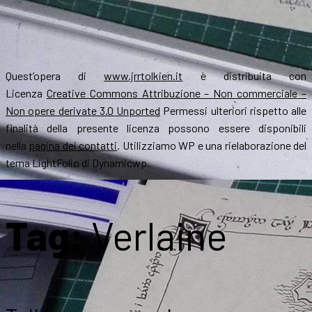
Quest’opera di
www.jrrtolkien.it
è distribuita con
Licenza
Creative Commons Attribuzione – Non commerciale –
Non opere derivate 3.0 Unported
Permessi ulteriori rispetto alle
finalità della presente licenza possono essere disponibili
nella
pagina dei contatti
. Utilizziamo WP e una rielaborazione del
tema LightFolio di Dynamicwp.
Tag:
Verlaine