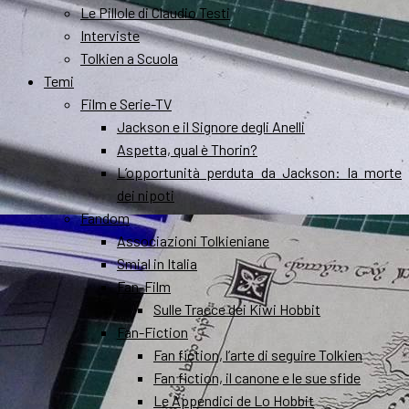
Le Pillole di Claudio Testi
Interviste
Tolkien a Scuola
Temi
Film e Serie-TV
Jackson e il Signore degli Anelli
Aspetta, qual è Thorin?
L’opportunità perduta da Jackson: la morte
dei nipoti
Fandom
Associazioni Tolkieniane
Smial in Italia
Fan-Film
Sulle Tracce dei Kiwi Hobbit
Fan-Fiction
Fan fiction, l’arte di seguire Tolkien
Fan fiction, il canone e le sue sfide
Le Appendici de Lo Hobbit