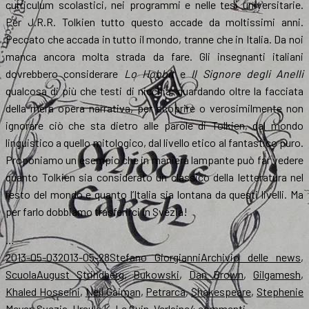
curriculum scolastici, nei programmi e nelle tesi universitarie.
Per J.R.R. Tolkien tutto questo accade da moltissimi anni.
Peccato che accada in tutto il mondo, tranne che in Italia. Da noi
manca ancora molta strada da fare. Gli insegnanti italiani
dovrebbero considerare
Lo Hobbit
e
Il Signore degli Anelli
qualcosa di più che testi di nicchia, guardando oltre la facciata
della mera opera narrativa, per scoprire o verosimilmente non
ignorare ciò che sta dietro alle parole di Tolkien, dal mondo
linguistico a quello mitologico, dal livello etico al fantastico puro.
Proponiamo un esempio che in maniera lampante può far vedere
quanto Tolkien sia considerato un classico della letteratura nel
resto del mondo e quanto l’Italia sia lontana da questi livelli. Ma
per farlo dobbiamo trasferirci in Svezia!
…
Scritto
Autore
Categorie
2013-05-03
2013-05-28
Stefano Giorgianni
Archivio delle news
,
il
Tag
Scuola
August Strindberg
,
Bukowski
,
Dan Brown
,
Gilgamesh
,
Khaled Hosseini
,
Neil Gaiman
,
Petrarca
,
Shakespeare
,
Stephenie
su
Meyer
,
Svezia
,
Ursula K. Le Guin
,
Verlaine
4 commenti