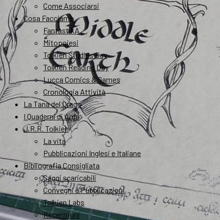
Come Associarsi
Cosa Facciamo
FantastikA
Mitopoiesi
Tolkien Studies Day
Tolkien Reading Day
Lucca Comics & Games
Cronologia Attività
La Tana del Drago
I Quaderni di Arda
J.R.R. Tolkien
La vita
Pubblicazioni Inglesi e Italiane
Bibliografia Consigliata
Saggi scaricabili
Convegni e Pubblicazioni
Tolkien Labs
Recensioni