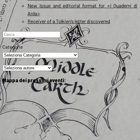
New Issue and editorial format for «I Quaderni di
Arda»
Receiver of a Tolkien’s letter discovered
Ricerca
per:
Categorie
Mappa dei prossimi eventi: