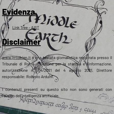
Evidenza
Link Tree – AIST
Disclaimer
www.jrrtolkien.it
è una testata giornalistica registrata presso il
Tribunale di Roma - Sezione per la stampa e l’informazione,
autorizzazione n° 04/2021 del 4 agosto 2021. Direttore
responsabile: Roberto Arduini.
I contenuti presenti su questo sito non sono generati con
l'ausilio dell'intelligenza artificiale.