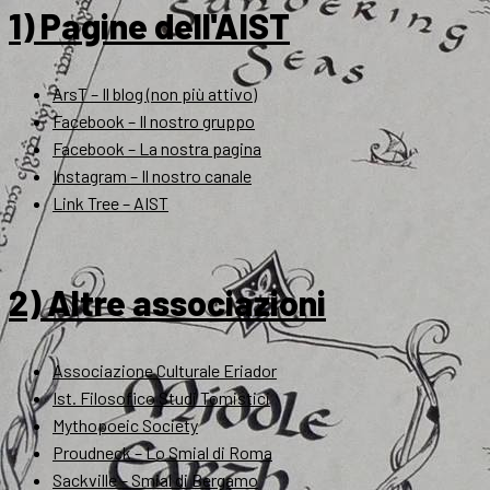
1) Pagine dell'AIST
ArsT – Il blog (non più attivo)
Facebook – Il nostro gruppo
Facebook – La nostra pagina
Instagram – Il nostro canale
Link Tree – AIST
2) Altre associazioni
Associazione Culturale Eriador
Ist. Filosofico Studi Tomistici
Mythopoeic Society
Proudneck – Lo Smial di Roma
Sackville – Smial di Bergamo