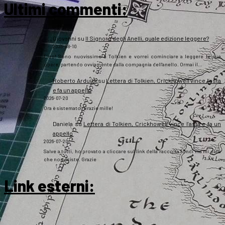
Ultimi commenti:
Giovanni
su
Il Signore degli Anelli, quale edizione leggere?
2026-08-10
Ciao! Sono nuovissimo a Tolkien e vorrei cominciare a leggere le sue
opere, partendo ovviamente dalla compagnia dell'anello. Ormai il…
Roberto Arduini
su
Lettera di Tolkien, Crickhowell vince l’asta
e fa un appello
2026-07-20
Ora è sistemato. Grazie mille!
Daniela
su
Lettera di Tolkien, Crickhowell vince l’asta e fa un
appello
2026-07-20
Salve a tutti, ho provato a cliccare sul link della raccolta fondi ma mi dice
che non esiste. Grazie
Link esterni
: