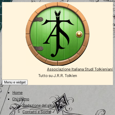
Vai
al
contenuto
Associazione Italiana Studi Tolkieniani
Tutto su J.R.R. Tolkien
Menu e widget
Home
Chi siamo
Redazione del sito AIST
Contatti e Social