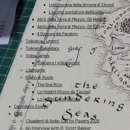
I retroscena della dimora di Elrond
L’ultimo portatore dell’Anello
Abiti della Terra di Mezzo: Gli Hobbit
Abiti della Terra di Mezzo: Gli Elfi
Il Signore del Fandom
Tolkien a Fumetti
Tolkien Calendars
Videogames
Tolkien e i videogiochi
Librigame
Gioco di Ruolo
The One Ring
Lo Hobbit (Gioco da Tavola)
Lo Hobbit in miniatura
Calendario Eventi
ENG
I Quaderni di Arda: Call for Papers 2026
An interview with R. Scott Bakker