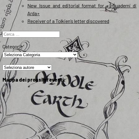
New Issue and editorial format for «I Quaderni di
Arda»
Receiver of a Tolkien’s letter discovered
Ricerca
per:
Categorie
Mappa dei prossimi eventi: