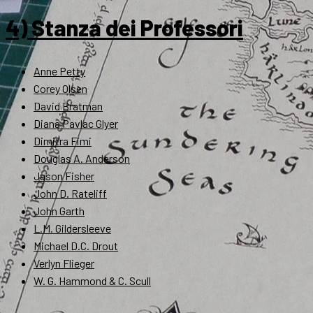
4) Stanza dei Professori
Anne Petty
Corey Olsen
David Bratman
Diana Pavlac Glyer
Dimitra Fimi
Douglas A. Anderson
Jason Fisher
John D. Rateliff
John Garth
L.M. Gildersleeve
Michael D.C. Drout
Verlyn Flieger
W. G. Hammond & C. Scull