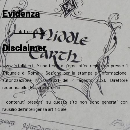
Evidenza
Link Tree – AIST
Disclaimer
www.jrrtolkien.it
è una testata giornalistica registrata presso il
Tribunale di Roma - Sezione per la stampa e l’informazione,
autorizzazione n° 04/2021 del 4 agosto 2021. Direttore
responsabile: Roberto Arduini.
I contenuti presenti su questo sito non sono generati con
l'ausilio dell'intelligenza artificiale.