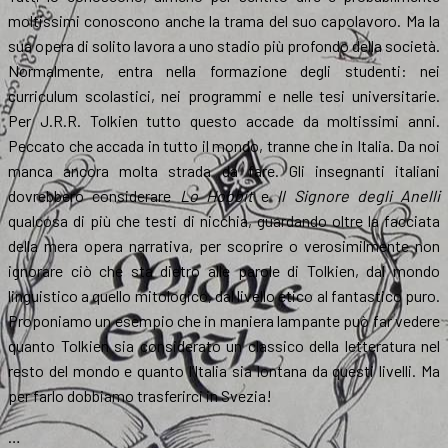
moltissimi conoscono anche la trama del suo capolavoro. Ma la
sua opera di solito lavora a uno stadio più profondo della società.
Normalmente, entra nella formazione degli studenti: nei
curriculum scolastici, nei programmi e nelle tesi universitarie.
Per J.R.R. Tolkien tutto questo accade da moltissimi anni.
Peccato che accada in tutto il mondo, tranne che in Italia. Da noi
manca ancora molta strada da fare. Gli insegnanti italiani
dovrebbero considerare
Lo Hobbit
e
Il Signore degli Anelli
qualcosa di più che testi di nicchia, guardando oltre la facciata
della mera opera narrativa, per scoprire o verosimilmente non
ignorare ciò che sta dietro alle parole di Tolkien, dal mondo
linguistico a quello mitologico, dal livello etico al fantastico puro.
Proponiamo un esempio che in maniera lampante può far vedere
quanto Tolkien sia considerato un classico della letteratura nel
resto del mondo e quanto l’Italia sia lontana da questi livelli. Ma
per farlo dobbiamo trasferirci in Svezia!
…