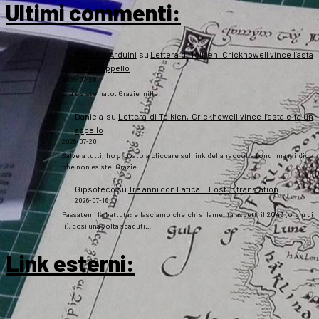
Ultimi commenti:
Roberto Arduini
su
Lettera di Tolkien, Crickhowell vince l’asta
e fa un appello
2026-07-20
Ora è sistemato. Grazie mille!
Daniela
su
Lettera di Tolkien, Crickhowell vince l’asta e fa un
appello
2026-07-20
Salve a tutti, ho provato a cliccare sul link della raccolta fondi ma mi dice
che non esiste. Grazie
Gipsoteco
su
Tre anni con Fatica… Lost in translation
2026-07-10
Passatemi la battuta: e lasciamo che chi si lamenta aspetti il 2043 (o giù di
lì), così una volta scaduti…
Link esterni
: