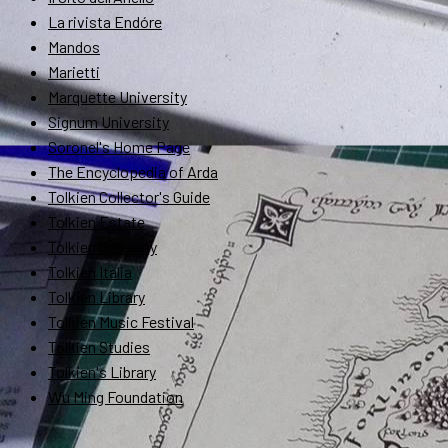
La rivista Endóre
Mandos
Marietti
Marquette University
Signum University
Soronel's Home Page
The Encyclopedia of Arda
Tolkien Collector's Guide
Tolkien Estate
Tolkien Gateway
Tolkien Italia
Tolkien Library
Tolkien Music Festival
Tolkien Studies
Tolkien's Library
Wu Ming Foundation