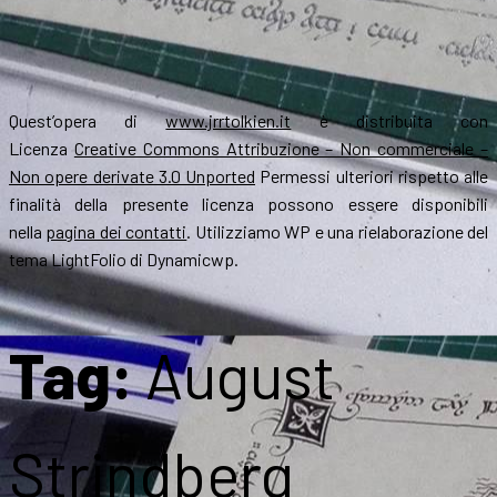
Quest’opera di
www.jrrtolkien.it
è distribuita con
Licenza
Creative Commons Attribuzione – Non commerciale –
Non opere derivate 3.0 Unported
Permessi ulteriori rispetto alle
finalità della presente licenza possono essere disponibili
nella
pagina dei contatti
. Utilizziamo WP e una rielaborazione del
tema LightFolio di Dynamicwp.
Tag:
August
Strindberg