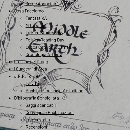
Come Associarsi
Cosa Facciamo
FantastikA
Mitopoiesi
Tolkien Studies Day
Tolkien Reading Day
Lucca Comics & Games
Cronologia Attività
La Tana del Drago
I Quaderni di Arda
J.R.R. Tolkien
La vita
Pubblicazioni Inglesi e Italiane
Bibliografia Consigliata
Saggi scaricabili
Convegni e Pubblicazioni
Tolkien Labs
Recensioni