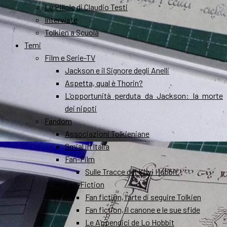
Le Pillole di Claudio Testi
Interviste
Tolkien a Scuola
Temi
Film e Serie-TV
Jackson e il Signore degli Anelli
Aspetta, qual è Thorin?
L’opportunità perduta da Jackson: la morte
dei nipoti
Fandom
Associazioni Tolkieniane
Smial in Italia
Fan-Film
Sulle Tracce dei Kiwi Hobbit
Fan-Fiction
Fan fiction, l’arte di seguire Tolkien
Fan fiction, il canone e le sue sfide
Le Appendici de Lo Hobbit