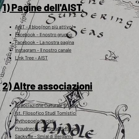
1) Pagine dell'AIST
ArsT – Il blog (non più attivo)
Facebook – Il nostro gruppo
Facebook – La nostra pagina
Instagram – Il nostro canale
Link Tree – AIST
2) Altre associazioni
Associazione Culturale Eriador
Ist. Filosofico Studi Tomistici
Mythopoeic Society
Proudneck – Lo Smial di Roma
Sackville – Smial di Bergamo