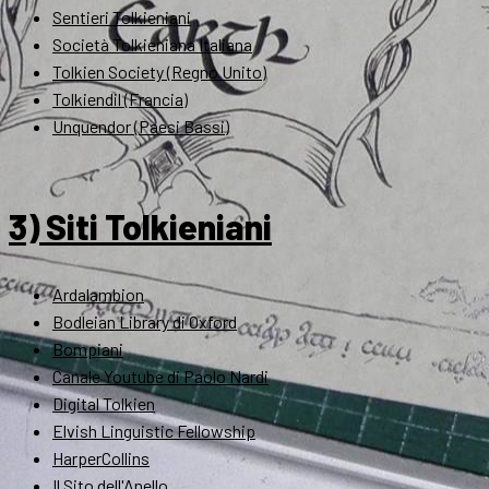
Sentieri Tolkieniani
Società Tolkieniana Italiana
Tolkien Society (Regno Unito)
Tolkiendil (Francia)
Unquendor (Paesi Bassi)
3) Siti Tolkieniani
Ardalambion
Bodleian Library di Oxford
Bompiani
Canale Youtube di Paolo Nardi
Digital Tolkien
Elvish Linguistic Fellowship
HarperCollins
Il Sito dell'Anello