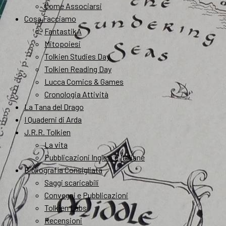
Come Associarsi
Cosa Facciamo
FantastikA
Mitopoiesi
Tolkien Studies Day
Tolkien Reading Day
Lucca Comics & Games
Cronologia Attività
La Tana del Drago
I Quaderni di Arda
J.R.R. Tolkien
La vita
Pubblicazioni Inglesi e Italiane
Bibliografia Consigliata
Saggi scaricabili
Convegni e Pubblicazioni
Tolkien Labs
Recensioni