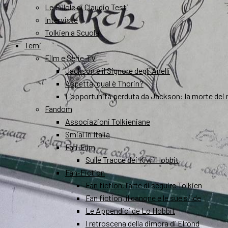
Le Pillole di Claudio Testi
Interviste
Tolkien a Scuola
Temi
Film e Serie-TV
Jackson e il Signore degli Anelli
Aspetta, qual è Thorin?
L’opportunità perduta da Jackson: la morte dei 
Fandom
Associazioni Tolkieniane
Smial in Italia
Fan-Film
Sulle Tracce dei Kiwi Hobbit
Fan-Fiction
Fan fiction, l’arte di seguire Tolkien
Fan fiction, il canone e le sue sfide
Le Appendici de Lo Hobbit
I retroscena della dimora di Elrond