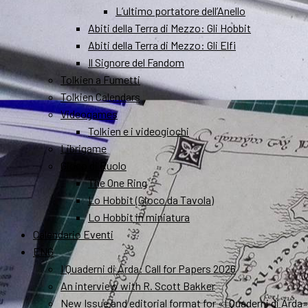
L’ultimo portatore dell’Anello
Abiti della Terra di Mezzo: Gli Hobbit
Abiti della Terra di Mezzo: Gli Elfi
Il Signore del Fandom
Tolkien a Fumetti
Tolkien Calendars
Videogames
Tolkien e i videogiochi
Librigame
Gioco di Ruolo
The One Ring
Lo Hobbit (Gioco da Tavola)
Lo Hobbit in miniatura
Calendario Eventi
ENG
I Quaderni di Arda: Call for Papers 2026
An interview with R. Scott Bakker
New Issue and editorial format for «I Quaderni di Arda