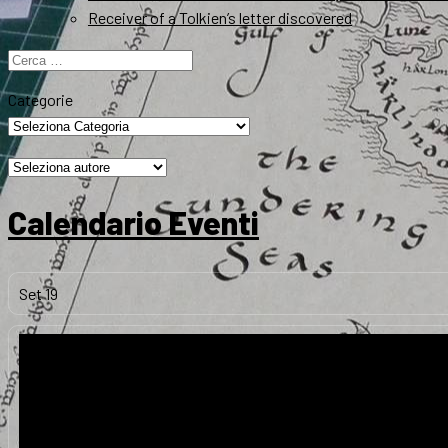
Receiver of a Tolkien’s letter discovered
Ricerca
per:
Categorie
Calendario Eventi
Set
19