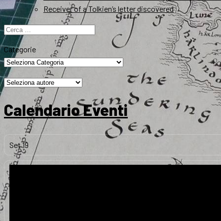
Receiver of a Tolkien’s letter discovered
Ricerca
per:
Categorie
Calendario Eventi
Set
19