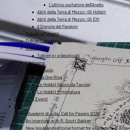
L’ultimo portatore dell’Anello
Abiti della Terra di Mezzo: Gli Hobbit
Abiti della Terra di Mezzo: Gli Elfi
Il Signore del Fandom
Tolkien a Fumetti
Tolkien Calendars
Videogames
Tolkien e i videogiochi
Librigame
Gioco di Ruolo
The One Ring
Lo Hobbit (Gioco da Tavola)
Lo Hobbit in miniatura
Calendario Eventi
ENG
I Quaderni di Arda: Call for Papers 2026
An interview with R. Scott Bakker
New Issue and editorial format for «I Quaderni di Arda