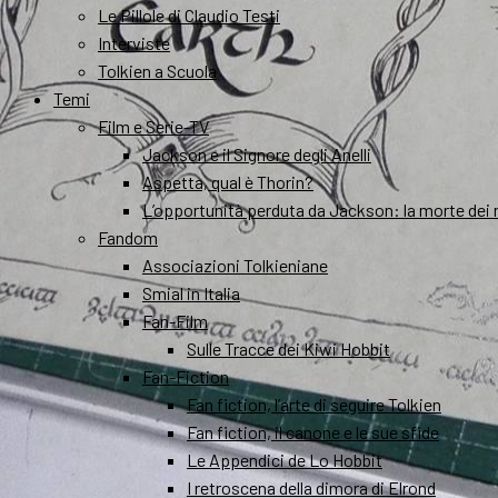
Le Pillole di Claudio Testi
Interviste
Tolkien a Scuola
Temi
Film e Serie-TV
Jackson e il Signore degli Anelli
Aspetta, qual è Thorin?
L’opportunità perduta da Jackson: la morte dei 
Fandom
Associazioni Tolkieniane
Smial in Italia
Fan-Film
Sulle Tracce dei Kiwi Hobbit
Fan-Fiction
Fan fiction, l’arte di seguire Tolkien
Fan fiction, il canone e le sue sfide
Le Appendici de Lo Hobbit
I retroscena della dimora di Elrond