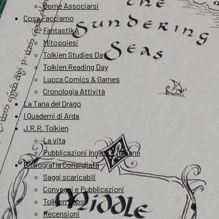
Come Associarsi
Cosa Facciamo
FantastikA
Mitopoiesi
Tolkien Studies Day
Tolkien Reading Day
Lucca Comics & Games
Cronologia Attività
La Tana del Drago
I Quaderni di Arda
J.R.R. Tolkien
La vita
Pubblicazioni Inglesi e Italiane
Bibliografia Consigliata
Saggi scaricabili
Convegni e Pubblicazioni
Tolkien Labs
Recensioni