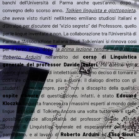
banchi dell’Università di Parma anche quest’anno, dopo il
convegno dello scorso anno,
Tolkien linguista e glottopoieta
,
che aveva visto riuniti nell’Ateneo emiliano studiosi italiani e
d’Oltralpe per discutere del “vizio segreto” del Professore, quello
per le lingue inventate e non. La collaborazione tra l’Università di
Parma e l’Associazione Italiana Studi Tolkieniani si rinnova così
per il terzo anno, dopo
la prima lezione tenuta nel 2016 da
Roberto Arduini
nell’ambito del
corso di Linguistica
generale del professor Davide Astori
. Ma questa volta
niente grandi simposi di intellettuali, abbiamo deciso di tornare a
coltivare ciò che ci sta più a cuore: il dialogo diretto con gli
studenti. Come sempre, però, non a discapito della qualità:
ospite d’onore
di quest’edizione, infatti, è stato
Edouard
Kloczko
, linguista francese tra i massimi esperti al mondo delle
lingue artificiali di Tolkien. Ancora una volta tutto ciò è stato
possibile grazie all’ospitalità del professor Davide Astori,
docente di Linguistica generale ed esperantista dell’Ateneo
parmigiano, e al lavoro di
Roberto Arduini
ed
Elisa Sicuri
,