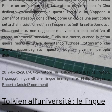
Esiste un ampio corpo di letteratura; c’è un museo in Cina
dedicato esclusivamente a questa lingua e in Giappone a
Zamenhof stesso è considerato come un dio da una particolare
setta di shintoisti che utilizza l’Esperanto (ndt. la setta Oomoto).
Ciononostante, non raggiunse mai vicino al suo obiettivo di
creare un’armonia mondiale. E alla sua morte, quando la prima
guerra mondiale stava devastando l’Europa, l’ottimismo che
aveva accompagnato questo sogno divenne perlopiù
disillusione.
…
Scritto
Autore
Categorie
Tag
2017-04-24
2017-04-24
Autore in Calce
Studiosi
Davide Astori
,
il
linguaggi
,
lingue elfiche
,
lingue immaginarie
,
Philip Seargeant
,
su
Roberto Arduini
2 commenti
Ecco
perché
Tolkien all’università: le lingue
l’elfico
è