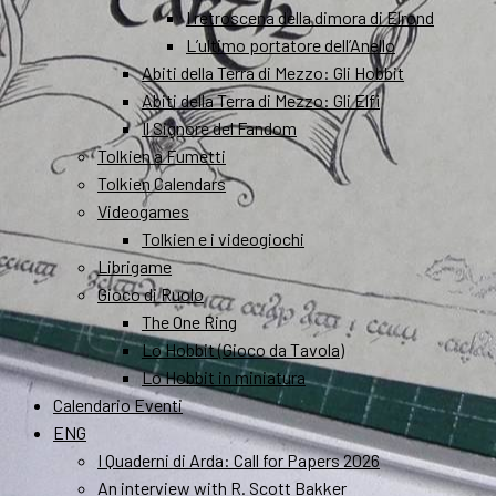
I retroscena della dimora di Elrond
L’ultimo portatore dell’Anello
Abiti della Terra di Mezzo: Gli Hobbit
Abiti della Terra di Mezzo: Gli Elfi
Il Signore del Fandom
Tolkien a Fumetti
Tolkien Calendars
Videogames
Tolkien e i videogiochi
Librigame
Gioco di Ruolo
The One Ring
Lo Hobbit (Gioco da Tavola)
Lo Hobbit in miniatura
Calendario Eventi
ENG
I Quaderni di Arda: Call for Papers 2026
An interview with R. Scott Bakker