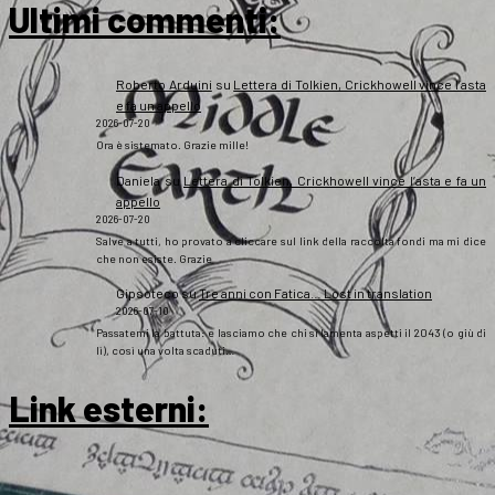
Ultimi commenti:
Roberto Arduini
su
Lettera di Tolkien, Crickhowell vince l’asta
e fa un appello
2026-07-20
Ora è sistemato. Grazie mille!
Daniela
su
Lettera di Tolkien, Crickhowell vince l’asta e fa un
appello
2026-07-20
Salve a tutti, ho provato a cliccare sul link della raccolta fondi ma mi dice
che non esiste. Grazie
Gipsoteco
su
Tre anni con Fatica… Lost in translation
2026-07-10
Passatemi la battuta: e lasciamo che chi si lamenta aspetti il 2043 (o giù di
lì), così una volta scaduti…
Link esterni
: