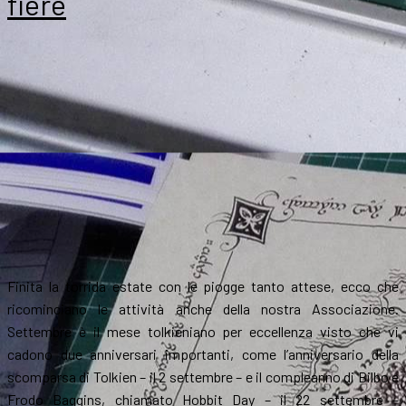
fiere
di
Parma
Finita la torrida estate con le piogge tanto attese, ecco che
ricominciano le attività anche della nostra Associazione.
Settembre è il mese tolkieniano per eccellenza visto che vi
cadono due anniversari importanti, come l’anniversario della
scomparsa di Tolkien – il 2 settembre – e il compleanno di Bilbo e
Frodo Baggins, chiamato Hobbit Day – il 22 settembre –