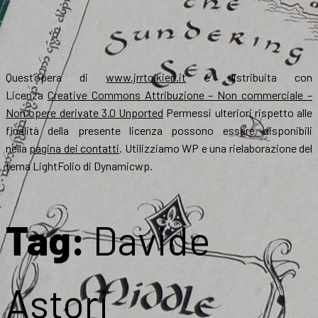
Quest’opera di
www.jrrtolkien.it
è distribuita con
Licenza
Creative Commons Attribuzione – Non commerciale –
Non opere derivate 3.0 Unported
Permessi ulteriori rispetto alle
finalità della presente licenza possono essere disponibili
nella
pagina dei contatti
. Utilizziamo WP e una rielaborazione del
tema LightFolio di Dynamicwp.
Tag:
Davide
Astori