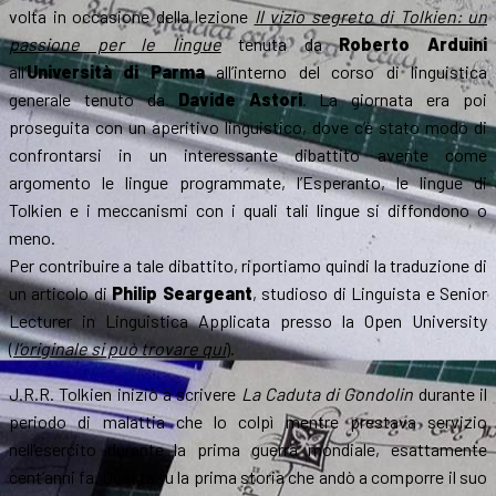
volta in occasione della lezione
Il vizio segreto di Tolkien: un
passione per le lingue
tenuta da
Roberto Arduini
all’
Università di Parma
all’interno del corso di linguistica
generale tenuto da
Davide Astori
. La giornata era poi
proseguita con un aperitivo linguistico, dove c’è stato modo di
confrontarsi in un interessante dibattito avente come
argomento le lingue programmate, l’Esperanto, le lingue di
Tolkien e i meccanismi con i quali tali lingue si diffondono o
meno.
Per contribuire a tale dibattito, riportiamo quindi la traduzione di
un articolo di
Philip Seargeant
, studioso di Linguista e Senior
Lecturer in Linguistica Applicata presso la Open University
(
l’originale si può trovare qui
).
J.R.R. Tolkien iniziò a scrivere
La Caduta di Gondolin
durante il
periodo di malattia che lo colpì mentre prestava servizio
nell’esercito durante la prima guerra mondiale, esattamente
cent’anni fa. Questa fu la prima storia che andò a comporre il suo