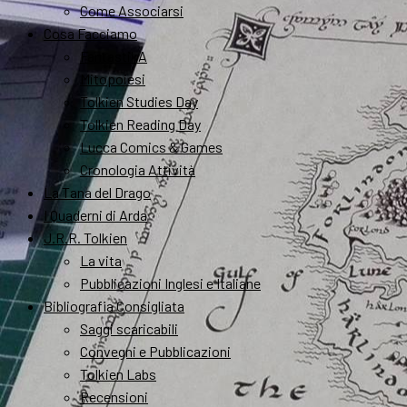
Come Associarsi
Cosa Facciamo
FantastikA
Mitopoiesi
Tolkien Studies Day
Tolkien Reading Day
Lucca Comics & Games
Cronologia Attività
La Tana del Drago
I Quaderni di Arda
J.R.R. Tolkien
La vita
Pubblicazioni Inglesi e Italiane
Bibliografia Consigliata
Saggi scaricabili
Convegni e Pubblicazioni
Tolkien Labs
Recensioni