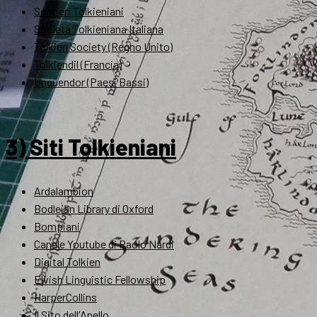
Sentieri Tolkieniani
Società Tolkieniana Italiana
Tolkien Society (Regno Unito)
Tolkiendil (Francia)
Unquendor (Paesi Bassi)
3) Siti Tolkieniani
Ardalambion
Bodleian Library di Oxford
Bompiani
Canale Youtube di Paolo Nardi
Digital Tolkien
Elvish Linguistic Fellowship
HarperCollins
Il Sito dell'Anello