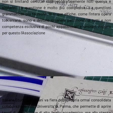
non si limitano certo ai cinematograficamente noti quenya e
sindarin! La questione è molto più complessa…) a questioni
grammaticali più tecniche, le lingue elfiche, come l’intera opera
tolkieniana, sono e devono rimanere patrimonio di tutti e non
competenza esclusiva di pochi appassionati e luminari. Proprio
per questo l’Associazione
Italiana Studi Tolkieniani va fiera della propria ormai consolidata
collaborazione con l’Università di Parma, che permette di aprire
tavoli di discussione di alto livello accademico, ma allo stesso