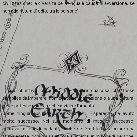
civilizzazione; la diversità della lingua è causa di avversione, se
non addirittura di odio, tra le persone”.
Il suo obiettivo fu quello di elaborare qualcosa che fosse
semplice da imparare, non legato ad una nazione o a una cultura,
e che potesse unire anziché dividere l’umanità.
Come “lingua ausiliaria internazionale”, l’Esperanto ha avuto
molto successo. Nel suo momento di maggior successo,
contava milioni di parlanti, anche se è difficile calcolare una
stima esatta; oggi lo usa ancora all’incirca un milione di persone.