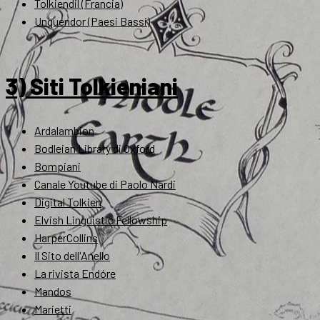
Tolkiendil (Francia)
Unquendor (Paesi Bassi)
3) Siti Tolkieniani
Ardalambion
Bodleian Library di Oxford
Bompiani
Canale Youtube di Paolo Nardi
Digital Tolkien
Elvish Linguistic Fellowship
HarperCollins
Il Sito dell'Anello
La rivista Endóre
Mandos
Marietti