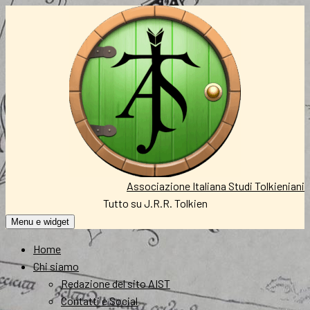
Vai
al
contenuto
Associazione Italiana Studi Tolkieniani
Tutto su J.R.R. Tolkien
Menu e widget
Home
Chi siamo
Redazione del sito AIST
Contatti e Social