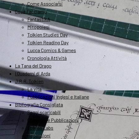
Come Associarsi
Cosa Facciamo
FantastikA
Mitopoiesi
Tolkien Studies Day
Tolkien Reading Day
Lucca Comics & Games
Cronologia Attività
La Tana del Drago
I Quaderni di Arda
J.R.R. Tolkien
La vita
Pubblicazioni Inglesi e Italiane
Bibliografia Consigliata
Saggi scaricabili
Convegni e Pubblicazioni
Tolkien Labs
Recensioni