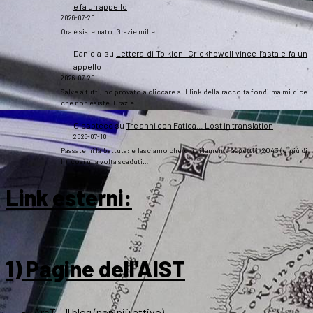
e fa un appello
2026-07-20
Ora è sistemato. Grazie mille!
Daniela
su
Lettera di Tolkien, Crickhowell vince l’asta e fa un
appello
2026-07-20
Salve a tutti, ho provato a cliccare sul link della raccolta fondi ma mi dice
che non esiste. Grazie
Gipsoteco
su
Tre anni con Fatica… Lost in translation
2026-07-10
Passatemi la battuta: e lasciamo che chi si lamenta aspetti il 2043 (o giù di
lì), così una volta scaduti…
Link esterni
:
1) Pagine dell'AIST
ArsT – Il blog (non più attivo)