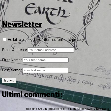
Newsletter
Ho letto e accetto le informazioni sulla privacy
Email Address:
First Name:
Last Name:
Ultimi commenti:
Roberto Arduini
su
Lettera di Tolkien, Crickhowell vince l’asta