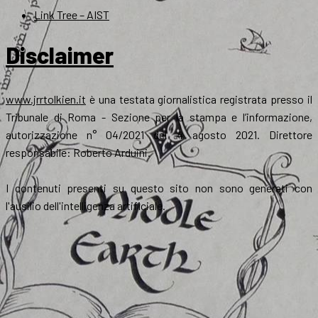
Link Tree – AIST
Disclaimer
www.jrrtolkien.it
è una testata giornalistica registrata presso il
Tribunale di Roma - Sezione per la stampa e l’informazione,
autorizzazione n° 04/2021 del 4 agosto 2021. Direttore
responsabile: Roberto Arduini.
I contenuti presenti su questo sito non sono generati con
l'ausilio dell'intelligenza artificiale.