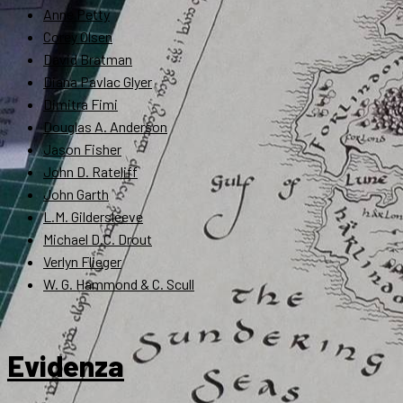
Anne Petty
Corey Olsen
David Bratman
Diana Pavlac Glyer
Dimitra Fimi
Douglas A. Anderson
Jason Fisher
John D. Rateliff
John Garth
L.M. Gildersleeve
Michael D.C. Drout
Verlyn Flieger
W. G. Hammond & C. Scull
Evidenza