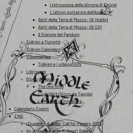
I retroscena della dimora di Elrond
L’ultimo portatore dell’Anello
Abiti della Terra di Mezzo: Gli Hobbit
Abiti della Terra di Mezzo: Gli Elfi
Il Signore del Fandom
Tolkien a Fumetti
Tolkien Calendars
Videogames
Tolkien e i videogiochi
Librigame
Gioco di Ruolo
The One Ring
Lo Hobbit (Gioco da Tavola)
Lo Hobbit in miniatura
Calendario Eventi
ENG
I Quaderni di Arda: Call for Papers 2026
An interview with R. Scott Bakker