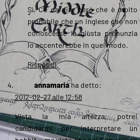
Sì. C’è da dire però che è molto
probabile che un inglese che non
conoscesse la giusta pronunzia
lo accenterebbe in quel modo.
Rispondi
annamaria
ha detto:
2012-02-27 alle 12:58
Vista la mia altezza, potrei
candidarmi per interpretare un
hobbit… ma visto che nel Silmarillion