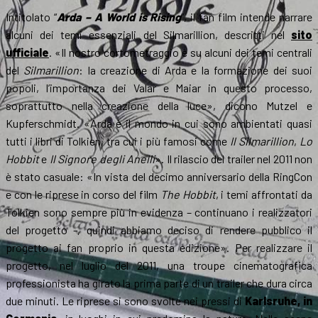
Intitolato “
Arda – A World is Rising
”, il fan film intende narrare
alcuni dei temi essenziali del Silmarillion, descritti nel
sito
ufficiale
. «Il nostro cortometraggio è su alcuni dei temi centrali
del
Silmarillion
: la creazione di Arda e la formazione dei suoi
popoli, l’importanza dei Valar e Maiar in questo processo,
soprattutto nella creazione della luce», dicono Mutzel e
Kupferschmidt. «Arda è il mondo in cui sono ambientati quasi
tutti i libri di Tolkien, tra cui i più famosi come
Il Silmarillion
,
Lo
Hobbit
e
Il Signore degli Anelli
». Il rilascio del trailer nel 2011 non
è stato casuale: «In vista del decimo anniversario della RingCon
e con le riprese in corso del film
The Hobbit
, i temi affrontati da
Tolkien sono sempre più in evidenza – continuano i realizzatori
del progetto -, quindi abbiamo deciso di rendere pubblico il
progetto ai fan proprio in questa edizione». Per realizzare il
progetto, nel luglio del 2011, una troupe cinematografica
professionista ha girato la prima parte di un trailer che dura circa
due minuti. Le riprese si sono svolte nei pressi di
Karlsruhe, in