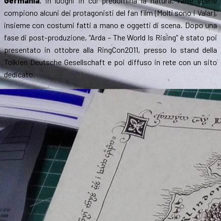
Germania
, in luoghi in cui predomina la natura. Nelle scene
compiono alcuni dei protagonisti del fan film (Molti sono i Valar),
insieme con costumi fatti a mano e oggetti di scena. Dopo una
fase di post-produzione, “Arda – The World Is Rising” è stato poi
presentato in ottobre alla RingCon2011, presso lo stand della
Tolkien Deutsche Gesellschaft e poi diffuso in rete con un sito
dedicato.