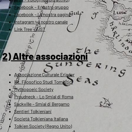
Facebook – Il nostro gruppo
Facebook – La nostra pagina
Instagram – Il nostro canale
Link Tree – AIST
2) Altre associazioni
Associazione Culturale Eriador
Ist. Filosofico Studi Tomistici
Mythopoeic Society
Proudneck – Lo Smial di Roma
Sackville – Smial di Bergamo
Sentieri Tolkieniani
Società Tolkieniana Italiana
Tolkien Society (Regno Unito)