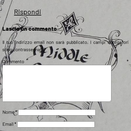
Rispondi
Lascia un commento
Il tuo indirizzo email non sarà pubblicato.
I campi obbligatori
sono contrassegnati
*
Commento
*
Nome
*
Email
*