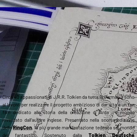
Circa 40 appassionati di J.R.R. Tolkien da tutta la Germania sono
al lavoro per realizzare il progetto ambizioso di dar vita a un fan
film dedicato alla storia della creazione di Arda , il mondo
inventato dall’autore inglese. Presentato nella scorsa edizione
della
RingCon
, la più grande manifestazione tedesca sul mondo
del fantastico. Sostenuto dalla
Tolkien Deutsche