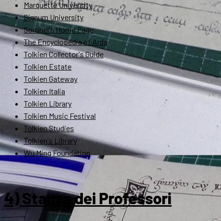
Marquette University
Signum University
Soronel's Home Page
The Encyclopedia of Arda
Tolkien Collector's Guide
Tolkien Estate
Tolkien Gateway
Tolkien Italia
Tolkien Library
Tolkien Music Festival
Tolkien Studies
Tolkien's Library
Wu Ming Foundation
4) Stanza dei Professori