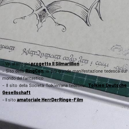
– Vai al sito del
progetto Il Silmarillion
– Sito della
RingCon
, la più grande manifestazione tedesca sul
mondo del fantastico
– Il sito della Società Tolkieniana tedesca:
Tolkien Deutsche
Gesellschaft
– Il sito
amatoriale HerrDerRinge-Film
.