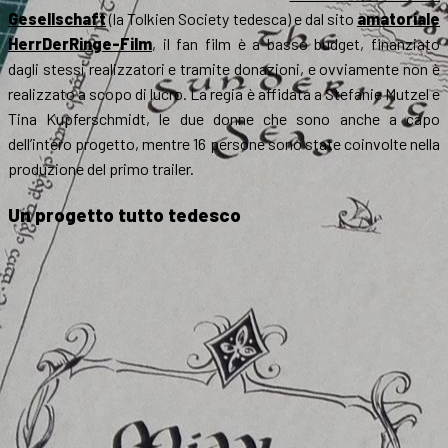
Gesellschaft
(la Tolkien Society tedesca) e dal sito
amatoriale
HerrDerRinge-Film
, il fan film è a basso budget, finanziato
dagli stessi realizzatori e tramite donazioni, e ovviamente non è
realizzato a scopo di lucro. La regia è affidata a Stefanie Mutzel e
Tina Kupferschmidt, le due donne che sono anche a capo
dell’intero progetto, mentre 16 persone sono state coinvolte nella
produzione del primo trailer.
Un progetto tutto tedesco