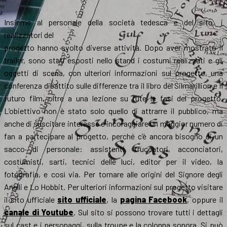
Insieme al personale della società tedesca e del sito, i
realizzatori del
progetto hanno svolto diverse attività. Dopo aver mostrato il
trailer, sono stati esposti nello stand i costumi realizzati e gli
oggetti di scena, con ulteriori informazioni sul progetto, una
conferenza dibattito sulle differenze tra il libro del Silmarillion e il
futuro film, oltre a una lezione su tute le fasi del progetto.
L’obiettivo non è stato solo quello di attrarre il pubblico, ma
anche di suscitare interesse e incoraggiare un maggior numero di
fan a partecipare al progetto, perché c’è ancora bisogno di un
sacco di personale: assistenti, truccatori, acconciatori,
costumisti, sarti, tecnici delle luci, editor per il video, la
fotografia, e così via. Per tornare alle origini del Signore degli
Anelli e Lo Hobbit. Per ulteriori informazioni sul progetto visitare
il sito ufficiale
sito ufficiale
, la
pagina Facebook
, oppure il
canale di Youtube
. Sul sito si possono trovare tutti i dettagli
sul cast e i personaggi, sulla troupe e la colonna sonora. Si può