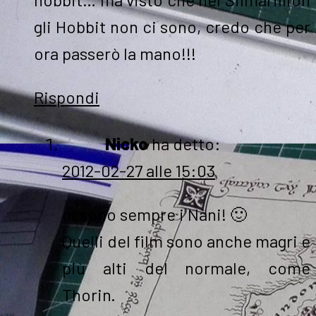
gli Hobbit non ci sono, credo che per
ora passerò la mano!!!
Rispondi
Nicko
ha detto:
2012-02-27 alle 15:03
ci sono sempre i Nani! 🙂
Quelli del film sono anche magri e
più alti del normale, come
Thorin.