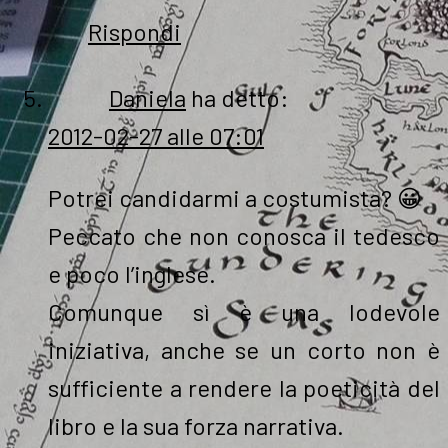
Rispondi
Daniela
ha detto:
2012-02-27 alle 07:01
Potrei candidarmi a costumista? 😀
Peccato che non conosca il tedesco
e poco l’inglese.
Comunque sì è una lodevole
iniziativa, anche se un corto non è
sufficiente a rendere la poeticità del
libro e la sua forza narrativa.