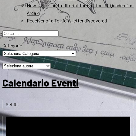
New Issue and editorial format for «I Quaderni di
Arda»
Receiver of a Tolkien’s letter discovered
Ricerca
per:
Categorie
Calendario Eventi
Set
19