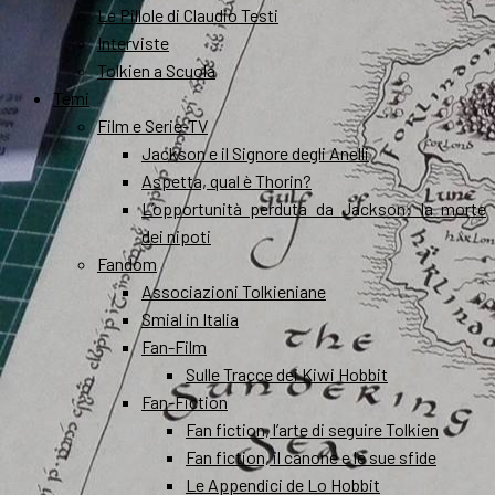
Le Pillole di Claudio Testi
Interviste
Tolkien a Scuola
Temi
Film e Serie-TV
Jackson e il Signore degli Anelli
Aspetta, qual è Thorin?
L’opportunità perduta da Jackson: la morte
dei nipoti
Fandom
Associazioni Tolkieniane
Smial in Italia
Fan-Film
Sulle Tracce dei Kiwi Hobbit
Fan-Fiction
Fan fiction, l’arte di seguire Tolkien
Fan fiction, il canone e le sue sfide
Le Appendici de Lo Hobbit