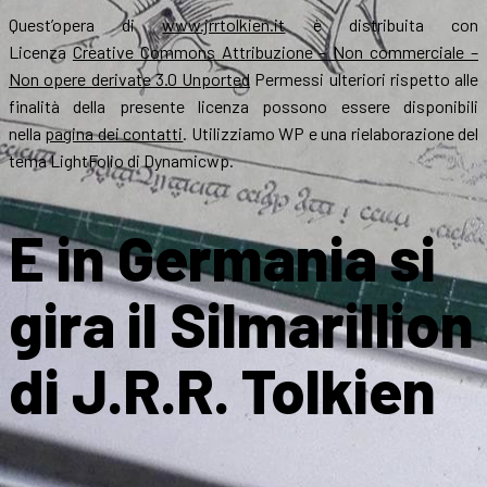
Quest’opera di
www.jrrtolkien.it
è distribuita con
Licenza
Creative Commons Attribuzione – Non commerciale –
Non opere derivate 3.0 Unported
Permessi ulteriori rispetto alle
finalità della presente licenza possono essere disponibili
nella
pagina dei contatti
. Utilizziamo WP e una rielaborazione del
tema LightFolio di Dynamicwp.
E in Germania si
gira il Silmarillion
di J.R.R. Tolkien