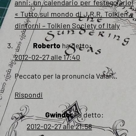
anni: un calendario per festeggiarlo!
« Tutto sul mondo di J.R.R. Tolkien e
dintorni – Tolkien Society of Italy
Roberto
ha detto:
2012-02-27 alle 17:40
Peccato per la pronuncia Valàr…
Rispondi
Gwindor
ha detto:
2012-02-27 alle 21:58