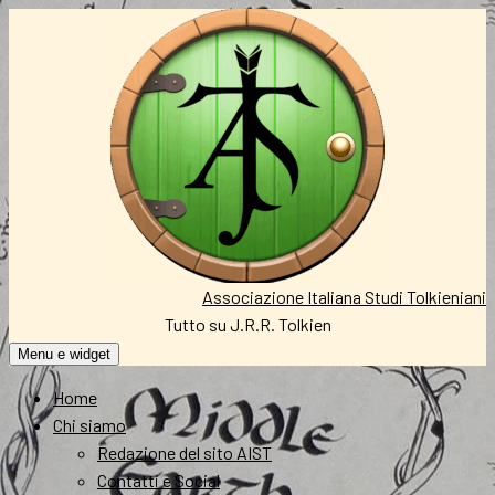
Vai
al
contenuto
Associazione Italiana Studi Tolkieniani
Tutto su J.R.R. Tolkien
Menu e widget
Home
Chi siamo
Redazione del sito AIST
Contatti e Social