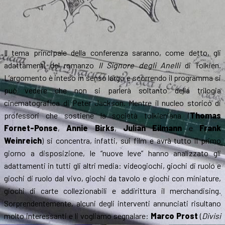
Il tema principale della conferenza saranno, come detto, gli
adattamenti del romanzo
Il Signore degli Anelli
di Tolkien.
L’argomento è inteso in senso largo e scorrendo il programma si
può vedere che non si parlerà soltanto della trilogia
cinematografica di Peter Jackson. Mentre il nucleo storico di
professori che sostiene la società tolkieniana (
Thomas
Fornet-Ponse
,
Annie Birks
,
Julian Eilmann
e
Frank
Weinreich
) si concentra, infatti, sui film e avrà tutto il primo
giorno a disposizione, le “nuove leve” hanno analizzato gli
adattamenti in tutti gli altri media: videogiochi, giochi di ruolo e
giochi di ruolo dal vivo, giochi da tavolo e giochi con miniature,
giochi di carte collezionabili e addirittura il merchandising.
Sorprendentemente, alcuni degli interventi annunciati risultano
molto interessanti e li vogliamo segnalare:
Marco Prost
(
Divisi