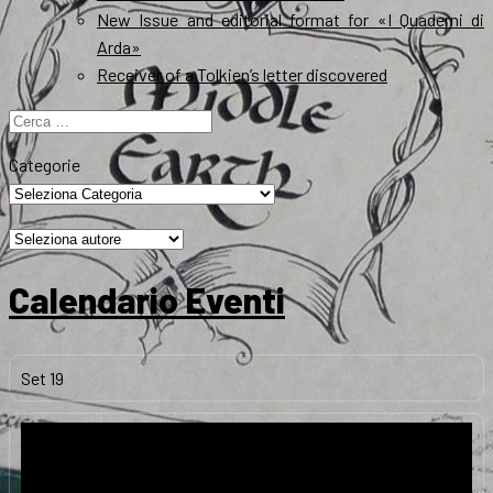
New Issue and editorial format for «I Quaderni di
Arda»
Receiver of a Tolkien’s letter discovered
Ricerca
per:
Categorie
Calendario Eventi
Set
19