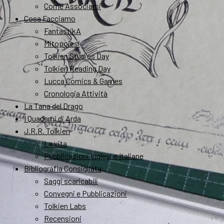
Come Associarsi
Cosa Facciamo
FantastikA
Mitopoiesi
Tolkien Studies Day
Tolkien Reading Day
Lucca Comics & Games
Cronologia Attività
La Tana del Drago
I Quaderni di Arda
J.R.R. Tolkien
La vita
Pubblicazioni Inglesi e Italiane
Bibliografia Consigliata
Saggi scaricabili
Convegni e Pubblicazioni
Tolkien Labs
Recensioni