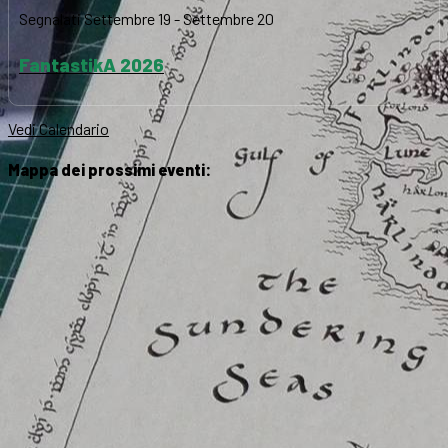
Segnalati
Settembre 19
-
Settembre 20
FantastikA 2026
Vedi Calendario
Mappa dei prossimi eventi: