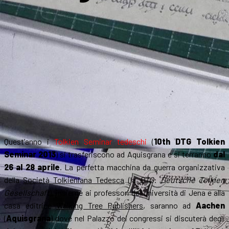
Quest’anno i
Tolkien Seminar tedeschi
(
10th DTG Tolkien
Seminar 2013
) si trasferiscono ad Aquisgrana e si terranno
dal
26 al 28 aprile
. La perfetta macchina da guerra organizzativa
della
Società Tolkieniana Tedesca
(la
DTG
:
Deutsche Tolkien
Gesellschaft
), insieme ai professori dell’università di Jena e alla
casa editrice
Walking Tree Publishers
, saranno ad
Aachen
(
Aquisgrana
) dove nel Palazzo dei congressi si discuterà degli