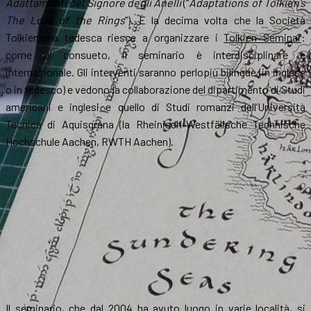
Adattamenti del Signore degli Anelli
(“
Adaptations of Tolkien’s
The Lord of the Rings
”). È la decima volta che la Società
Tolkieniana tedesca riesce a organizzare i
Tolkien Seminar
:
come di consueto, il seminario è interdisciplinare e
internazionale. Gli interventi saranno perlopiù bilingue (in inglese
o in tedesco) e vedono la collaborazione del dipartimento di Studi
americani e inglesi e quello di Studi romanzi dell’Università
Tecnica di Aquisgrana (la Rheinisch-Westfälische Technische
Hochschule Aachen, RWTH Aachen).
Il seminario, che dal 2004 ha avuto luogo in varie località, si