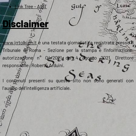
Link Tree – AIST
Disclaimer
www.jrrtolkien.it
è una testata giornalistica registrata presso il
Tribunale di Roma - Sezione per la stampa e l’informazione,
autorizzazione n° 04/2021 del 4 agosto 2021. Direttore
responsabile: Roberto Arduini.
I contenuti presenti su questo sito non sono generati con
l'ausilio dell'intelligenza artificiale.