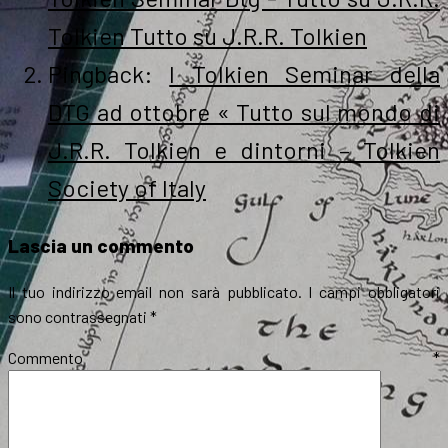
Tolkien Tutto su J.R.R. Tolkien
Pingback:
I Tolkien Seminar della
DTG ad ottobre « Tutto sul mondo di
J.R.R. Tolkien e dintorni – Tolkien
Society of Italy
Lascia un commento
Il tuo indirizzo email non sarà pubblicato.
I campi obbligatori
sono contrassegnati
*
Commento
*