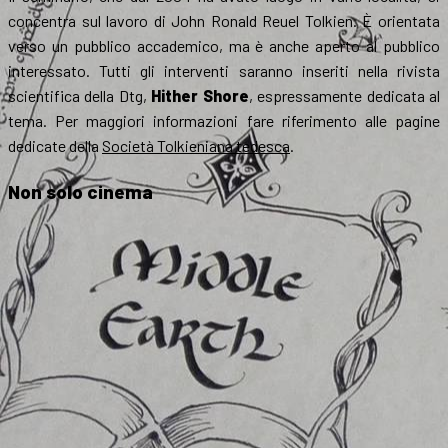
concentra sul lavoro di John Ronald Reuel Tolkien. È orientata
verso un pubblico accademico, ma è anche aperto al pubblico
interessato. Tutti gli interventi saranno inseriti nella rivista
scientifica della Dtg,
Hither Shore
, espressamente dedicata al
tema. Per maggiori informazioni fare riferimento alle pagine
dedicate della
Società Tolkieniana tedesca
.
Non solo cinema