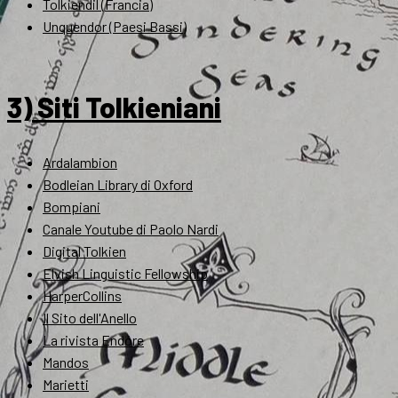
Tolkiendil (Francia)
Unquendor (Paesi Bassi)
3) Siti Tolkieniani
Ardalambion
Bodleian Library di Oxford
Bompiani
Canale Youtube di Paolo Nardi
Digital Tolkien
Elvish Linguistic Fellowship
HarperCollins
Il Sito dell'Anello
La rivista Endóre
Mandos
Marietti