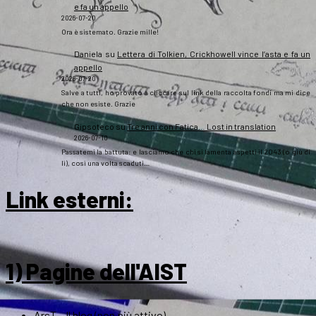
e fa un appello
2026-07-20
Ora è sistemato. Grazie mille!
Daniela
su
Lettera di Tolkien, Crickhowell vince l’asta e fa un
appello
2026-07-20
Salve a tutti, ho provato a cliccare sul link della raccolta fondi ma mi dice
che non esiste. Grazie
Gipsoteco
su
Tre anni con Fatica… Lost in translation
2026-07-10
Passatemi la battuta: e lasciamo che chi si lamenta aspetti il 2043 (o giù di
lì), così una volta scaduti…
Link esterni
:
1) Pagine dell'AIST
ArsT – Il blog (non più attivo)