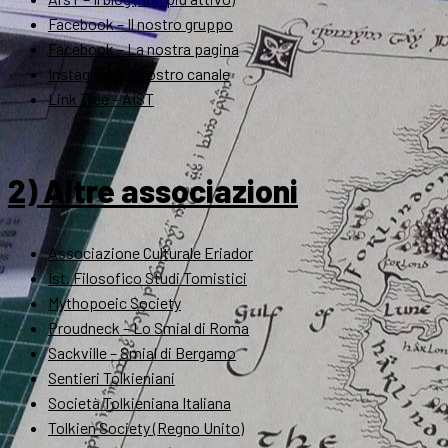
Facebook – Il nostro gruppo
Facebook – La nostra pagina
Instagram – Il nostro canale
Link Tree – AIST
2) Altre associazioni
Associazione Culturale Eriador
Ist. Filosofico Studi Tomistici
Mythopoeic Society
Proudneck – Lo Smial di Roma
Sackville – Smial di Bergamo
Sentieri Tolkieniani
Società Tolkieniana Italiana
Tolkien Society (Regno Unito)