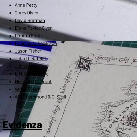
Anne Petty
Corey Olsen
David Bratman
Diana Pavlac Glyer
Dimitra Fimi
Douglas A. Anderson
Jason Fisher
John D. Rateliff
John Garth
L.M. Gildersleeve
Michael D.C. Drout
Verlyn Flieger
W. G. Hammond & C. Scull
Evidenza