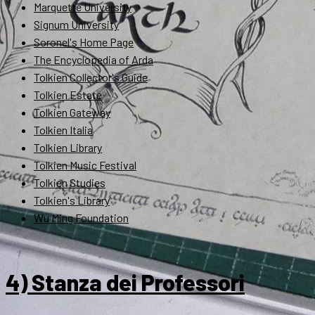
Marquette University
Signum University
Soronel's Home Page
The Encyclopedia of Arda
Tolkien Collector's Guide
Tolkien Estate
Tolkien Gateway
Tolkien Italia
Tolkien Library
Tolkien Music Festival
Tolkien Studies
Tolkien's Library
Wu Ming Foundation
4) Stanza dei Professori