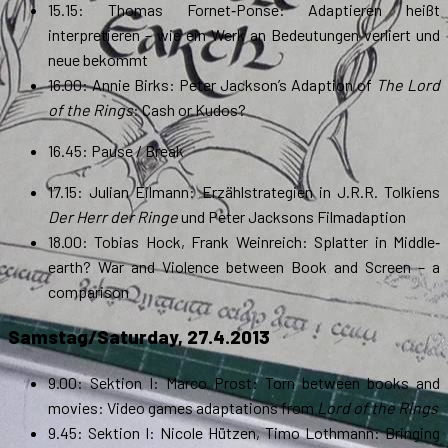
15.15: Thomas Fornet‐Ponse: Adaptieren heißt
interpretieren – wie ein Werk an Bedeutungen verliert und
neue bekommt
16.00: Annie Birks: Peter Jackson’s Adaption of
The Lord
of the Rings
: Cash or Kudos?
16.45: Pause / Break
17.15: Julian Eilmann: Erzählstrategien in J.R.R. Tolkiens
Der Herr der Ringe
und Peter Jacksons Filmadaption
18.00: Tobias Hock, Frank Weinreich: Splatter in Middle‐
earth? War and Violence between Book and Screen – a
comparison
Samstag/Saturday, 27.4.2013
9.00: Sektion I: Marco Prost: Torn between books and
movies: Video games adaptations from
Lord of the Rings
9.45: Sektion I: Nicole Hützen, Timo Lothmann: Bringing