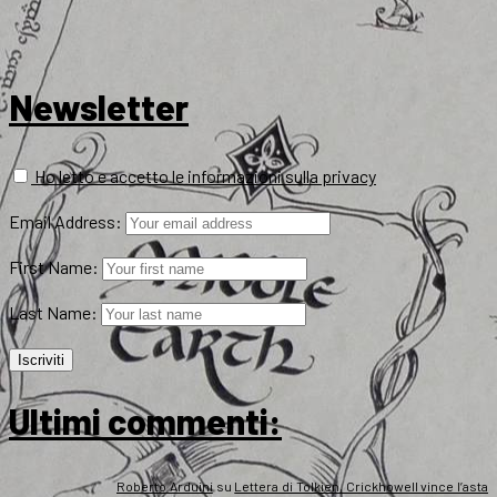
Newsletter
Ho letto e accetto le informazioni sulla privacy
Email Address:
First Name:
Last Name:
Ultimi commenti:
Roberto Arduini
su
Lettera di Tolkien, Crickhowell vince l’asta