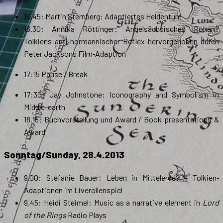
15.45: Martin Sternberg: Adaptiertes Heldentum
16.30: Annika Röttinger: Angelsächsisches Rohan?
Tolkiens anti‐normannischer Reflex hervorgehoben durch
Peter Jacksons Film‐Adaption
17:15 Pause / Break
17:30: Jay Johnstone: Iconography and Symbolism in
Middle-earth
18.15: Buchvorstellung und Award / Book presentations &
Award
Sonntag/Sunday, 28.4.2013
9.00: Stefanie Bauer: Leben in Mittelerde? – Tolkien‐
Adaptionen im Liverollenspiel
9.45: Heidi Steimel: Music as a narrative element in
Lord
of the Rings
Radio Plays