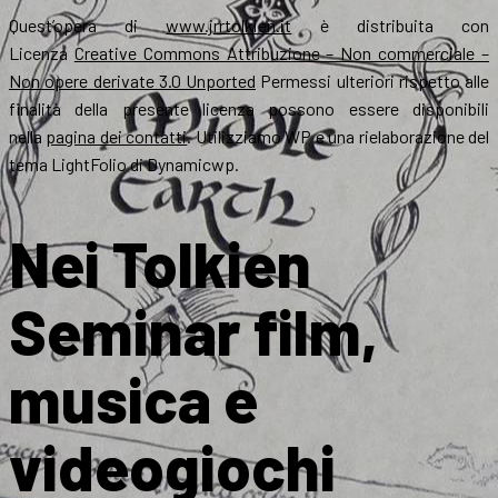
Quest’opera di
www.jrrtolkien.it
è distribuita con
Licenza
Creative Commons Attribuzione – Non commerciale –
Non opere derivate 3.0 Unported
Permessi ulteriori rispetto alle
finalità della presente licenza possono essere disponibili
nella
pagina dei contatti
. Utilizziamo WP e una rielaborazione del
tema LightFolio di Dynamicwp.
Nei Tolkien
Seminar film,
musica e
videogiochi