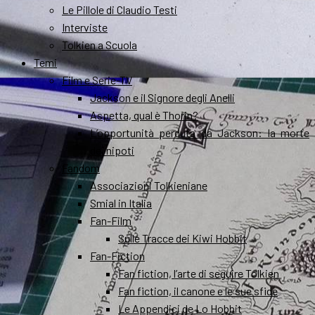
Le Pillole di Claudio Testi
Interviste
Tolkien a Scuola
Temi
Film e Serie-TV
Jackson e il Signore degli Anelli
Aspetta, qual è Thorin?
L’opportunità perduta da Jackson: la morte
dei nipoti
Fandom
Associazioni Tolkieniane
Smial in Italia
Fan-Film
Sulle Tracce dei Kiwi Hobbit
Fan-Fiction
Fan fiction, l’arte di seguire Tolkien
Fan fiction, il canone e le sue sfide
Le Appendici de Lo Hobbit