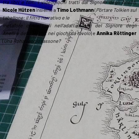
tra libri e film: i videogiochi tratti dal Signore degli Anelli
),
Nicole Hützen
insieme a
Timo Lothmann
(
Portare Tolkien sul
tabellone: il filtro narrativo e le
metafore concettuali nell’adattamento del Signore degli
Anelli e dello Hobbit nei giochi da tavolo
) e
Annika Röttinger
(
Una Rohan anglosassone?