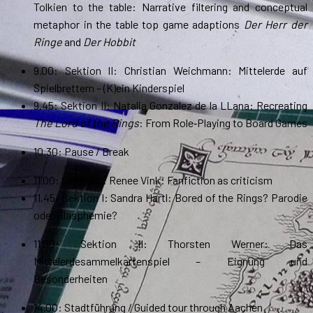
Tolkien to the table: Narrative filtering and conceptual
metaphor in the table top game adaptions
Der Herr der
Ringe
and
Der Hobbit
9.00: Sektion II: Christian Weichmann: Mittelerde auf
Spielbrettern – (K)ein Kinderspiel
9.45: Sektion II: Natalia Gonzalez de la LLana: Recreating
The Lord of the Rings
: From Role‐Playing to Board Games
10.30: Pause / Break
11.00: Sektion I: Renee Vink: Fanfiction as criticism
11.45: Sektion I: Sandra Hartl: Bored of the Rings? Parodie
oder Blasphemie?
11.00: Sektion II: Thorsten Werner: Das
Mittelerdesammelkartenspiel – Eignung und
Besonderheiten
14.00: Stadtführung / Guided tour through Aachen