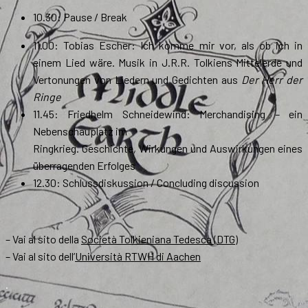
10.30: Pause / Break
11.00: Tobias Escher: Ich komme mir vor, als ob ich in
einem Lied wäre. Musik in J.R.R. Tolkiens Mittelerde und
Vertonungen von Liedern und Gedichten aus
Der Herr der
Ringe
11.45: Friedhelm Schneidewind: Merchandising – ein
Nebenschauplatz im
Ringkrieg. Geschichte, Wirkungen und Auswirkungen eines
überragenden Erfolges
12.30: Schlussdiskussion / Concluding discussion
– Vai al sito della
Società Tolkieniana Tedesca (DTG)
– Vai al sito dell’
Università RTWH di Aachen
.