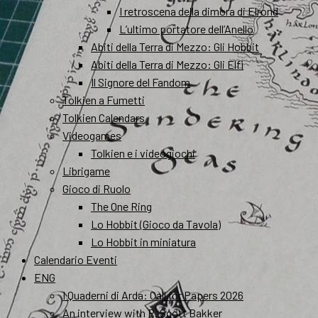
I retroscena della dimora di Elrond
L’ultimo portatore dell’Anello
Abiti della Terra di Mezzo: Gli Hobbit
Abiti della Terra di Mezzo: Gli Elfi
Il Signore del Fandom
Tolkien a Fumetti
Tolkien Calendars
Videogames
Tolkien e i videogiochi
Librigame
Gioco di Ruolo
The One Ring
Lo Hobbit (Gioco da Tavola)
Lo Hobbit in miniatura
Calendario Eventi
ENG
I Quaderni di Arda: Call for Papers 2026
An interview with R. Scott Bakker