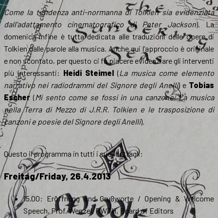
Come la tendenza anti-normanna di Tolkien sia evidenziata
dall’adattamento cinematografico di Peter Jackson
). La
domenica infine è tutta dedicata alle traduzioni delle opere di
Tolkien dalle parole alla musica. Anche qui l’approccio è originale
e non scontato, per questo ci fa piacere evidenziare gli interventi
più interessanti:
Heidi Steimel
(
La musica come elemento
narrativo nei radiodrammi del Signore degli Anelli
) e
Tobias
Escher
(
Mi sento come se fossi in una canzone. La musica
nella Terra di Mezzo di J.R.R. Tolkien e le trasposizione di
canzoni e poesie del Signore degli Anelli
).
.
Questo il programma in tutti i suoi dettagli:
Freitag/Friday, 26.4.2013
15.00: Eröffnung und Grußworte / Opening & Welcome
Speech, Prof. Wenzel, RWTH, Board of Editors