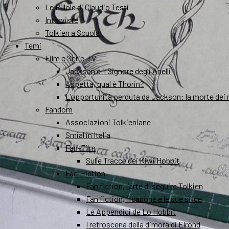
Le Pillole di Claudio Testi
Interviste
Tolkien a Scuola
Temi
Film e Serie-TV
Jackson e il Signore degli Anelli
Aspetta, qual è Thorin?
L’opportunità perduta da Jackson: la morte dei 
Fandom
Associazioni Tolkieniane
Smial in Italia
Fan-Film
Sulle Tracce dei Kiwi Hobbit
Fan-Fiction
Fan fiction, l’arte di seguire Tolkien
Fan fiction, il canone e le sue sfide
Le Appendici de Lo Hobbit
I retroscena della dimora di Elrond