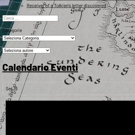
Receiver of a Tolkien’s letter discovered
Ricerca
per:
Categorie
Calendario Eventi
Set
19