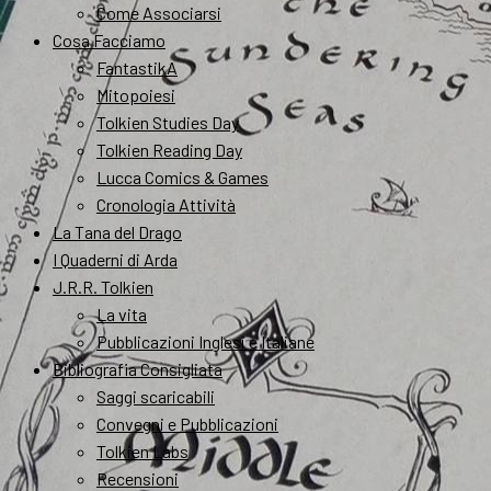
Come Associarsi
Cosa Facciamo
FantastikA
Mitopoiesi
Tolkien Studies Day
Tolkien Reading Day
Lucca Comics & Games
Cronologia Attività
La Tana del Drago
I Quaderni di Arda
J.R.R. Tolkien
La vita
Pubblicazioni Inglesi e Italiane
Bibliografia Consigliata
Saggi scaricabili
Convegni e Pubblicazioni
Tolkien Labs
Recensioni