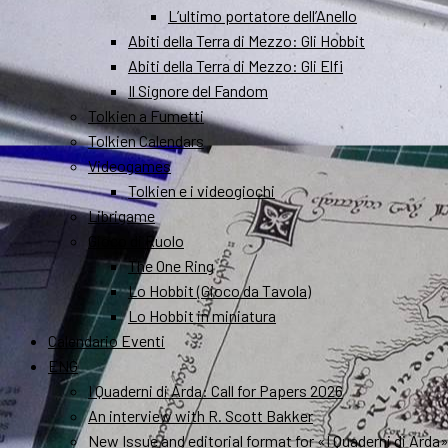
L’ultimo portatore dell’Anello
Abiti della Terra di Mezzo: Gli Hobbit
Abiti della Terra di Mezzo: Gli Elfi
Il Signore del Fandom
Tolkien a Fumetti
Tolkien Calendars
Videogames
Tolkien e i videogiochi
Librigame
Gioco di Ruolo
The One Ring
Lo Hobbit (Gioco da Tavola)
Lo Hobbit in miniatura
Calendario Eventi
ENG
I Quaderni di Arda: Call for Papers 2026
An interview with R. Scott Bakker
New Issue and editorial format for «I Quaderni di Arda