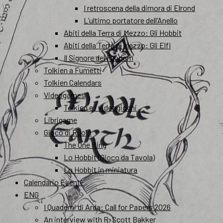
I retroscena della dimora di Elrond
L’ultimo portatore dell’Anello
Abiti della Terra di Mezzo: Gli Hobbit
Abiti della Terra di Mezzo: Gli Elfi
Il Signore del Fandom
Tolkien a Fumetti
Tolkien Calendars
Videogames
Tolkien e i videogiochi
Librigame
Gioco di Ruolo
The One Ring
Lo Hobbit (Gioco da Tavola)
Lo Hobbit in miniatura
Calendario Eventi
ENG
I Quaderni di Arda: Call for Papers 2026
An interview with R. Scott Bakker