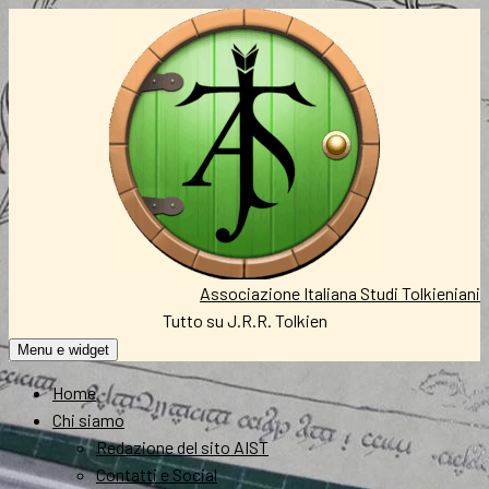
Vai
al
contenuto
Associazione Italiana Studi Tolkieniani
Tutto su J.R.R. Tolkien
Menu e widget
Home
Chi siamo
Redazione del sito AIST
Contatti e Social