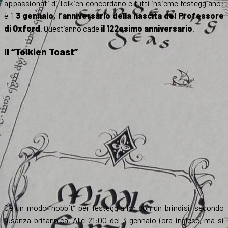
appassionati di Tolkien concordano e tutti insieme festeggiano:
è il
3 gennaio, l’anniversario della nascita del Professore
di Oxford
. Quest’anno cade
il 122esimo anniversario
.
Il “Tolkien Toast”
C’è un modo “hobbit” per festeggiarlo: con un brindisi, secondo
l’usanza britannica. Alle 21:00 del 3 gennaio (ora inglese, ma si