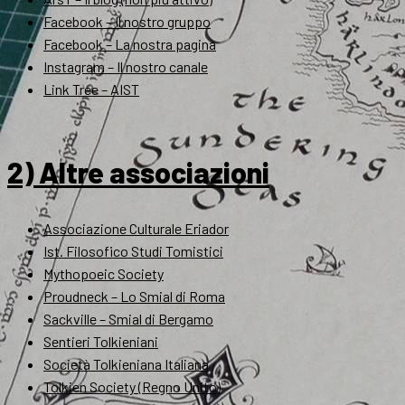
Facebook – Il nostro gruppo
Facebook – La nostra pagina
Instagram – Il nostro canale
Link Tree – AIST
2) Altre associazioni
Associazione Culturale Eriador
Ist. Filosofico Studi Tomistici
Mythopoeic Society
Proudneck – Lo Smial di Roma
Sackville – Smial di Bergamo
Sentieri Tolkieniani
Società Tolkieniana Italiana
Tolkien Society (Regno Unito)