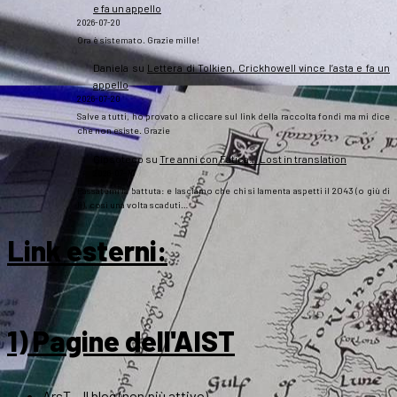
e fa un appello
2026-07-20
Ora è sistemato. Grazie mille!
Daniela
su
Lettera di Tolkien, Crickhowell vince l’asta e fa un
appello
2026-07-20
Salve a tutti, ho provato a cliccare sul link della raccolta fondi ma mi dice
che non esiste. Grazie
Gipsoteco
su
Tre anni con Fatica… Lost in translation
2026-07-10
Passatemi la battuta: e lasciamo che chi si lamenta aspetti il 2043 (o giù di
lì), così una volta scaduti…
Link esterni
:
1) Pagine dell'AIST
ArsT – Il blog (non più attivo)