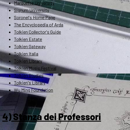
Marquette University
Signum University
Soronel's Home Page
The Encyclopedia of Arda
Tolkien Collector's Guide
Tolkien Estate
Tolkien Gateway
Tolkien Italia
Tolkien Library
Tolkien Music Festival
Tolkien Studies
Tolkien's Library
Wu Ming Foundation
4) Stanza dei Professori