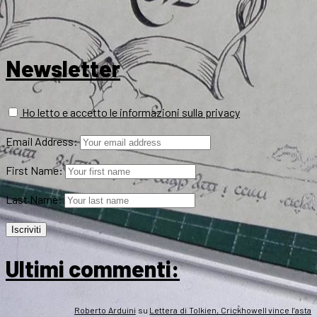
Newsletter
Ho letto e accetto le informazioni sulla privacy
Email Address:
First Name:
Last Name:
Ultimi commenti:
Roberto Arduini
su
Lettera di Tolkien, Crickhowell vince l’asta