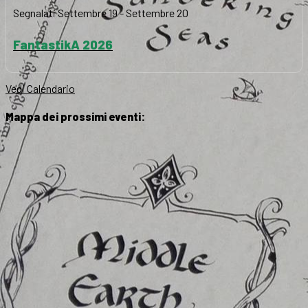
Segnalati
Settembre 19
-
Settembre 20
FantastikA 2026
Vedi Calendario
Mappa dei prossimi eventi: