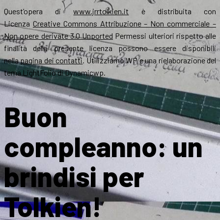
Quest’opera di
www.jrrtolkien.it
è distribuita con
Licenza
Creative Commons Attribuzione – Non commerciale –
Non opere derivate 3.0 Unported
Permessi ulteriori rispetto alle
finalità della presente licenza possono essere disponibili
nella
pagina dei contatti
. Utilizziamo WP e una rielaborazione del
tema LightFolio di Dynamicwp.
Buon
compleanno: un
brindisi per
Tolkien!