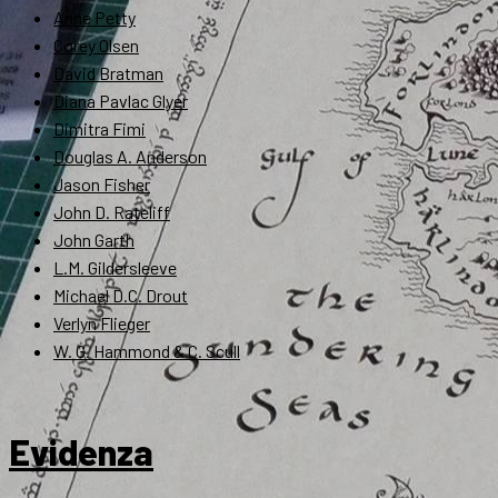
Anne Petty
Corey Olsen
David Bratman
Diana Pavlac Glyer
Dimitra Fimi
Douglas A. Anderson
Jason Fisher
John D. Rateliff
John Garth
L.M. Gildersleeve
Michael D.C. Drout
Verlyn Flieger
W. G. Hammond & C. Scull
Evidenza