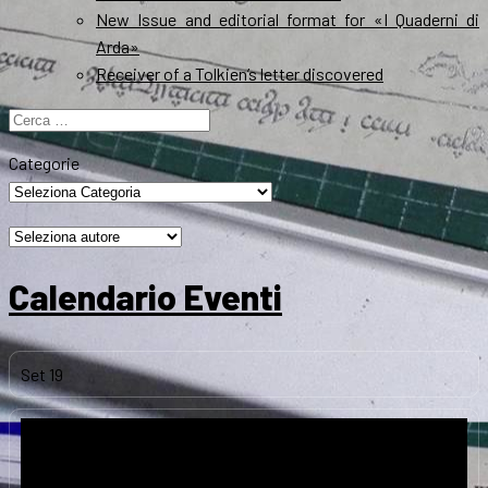
New Issue and editorial format for «I Quaderni di
Arda»
Receiver of a Tolkien’s letter discovered
Ricerca
per:
Categorie
Calendario Eventi
Set
19