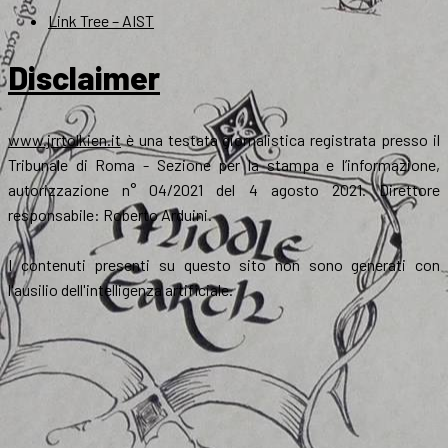
Link Tree – AIST
Disclaimer
www.jrrtolkien.it
è una testata giornalistica registrata presso il
Tribunale di Roma - Sezione per la stampa e l’informazione,
autorizzazione n° 04/2021 del 4 agosto 2021. Direttore
responsabile: Roberto Arduini.
I contenuti presenti su questo sito non sono generati con
l'ausilio dell'intelligenza artificiale.