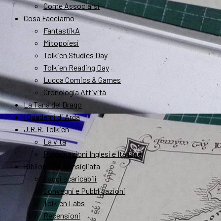
Come Associarsi
Cosa Facciamo
FantastikA
Mitopoiesi
Tolkien Studies Day
Tolkien Reading Day
Lucca Comics & Games
Cronologia Attività
La Tana del Drago
I Quaderni di Arda
J.R.R. Tolkien
La vita
Pubblicazioni Inglesi e Italiane
Bibliografia Consigliata
Saggi scaricabili
Convegni e Pubblicazioni
Tolkien Labs
Recensioni