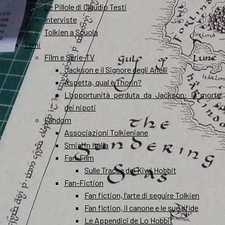
Le Pillole di Claudio Testi
Interviste
Tolkien a Scuola
Temi
Film e Serie-TV
Jackson e il Signore degli Anelli
Aspetta, qual è Thorin?
L’opportunità perduta da Jackson: la morte
dei nipoti
Fandom
Associazioni Tolkieniane
Smial in Italia
Fan-Film
Sulle Tracce dei Kiwi Hobbit
Fan-Fiction
Fan fiction, l’arte di seguire Tolkien
Fan fiction, il canone e le sue sfide
Le Appendici de Lo Hobbit