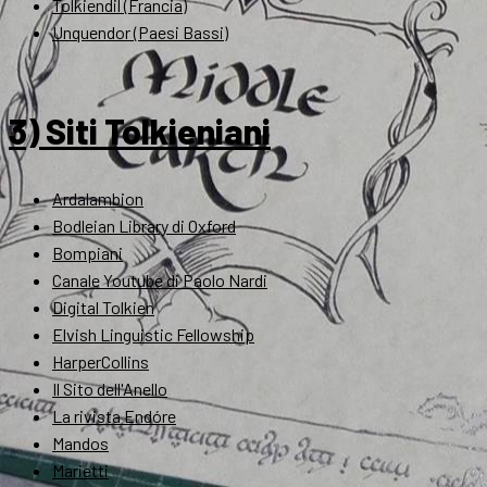
Tolkiendil (Francia)
Unquendor (Paesi Bassi)
3) Siti Tolkieniani
Ardalambion
Bodleian Library di Oxford
Bompiani
Canale Youtube di Paolo Nardi
Digital Tolkien
Elvish Linguistic Fellowship
HarperCollins
Il Sito dell'Anello
La rivista Endóre
Mandos
Marietti