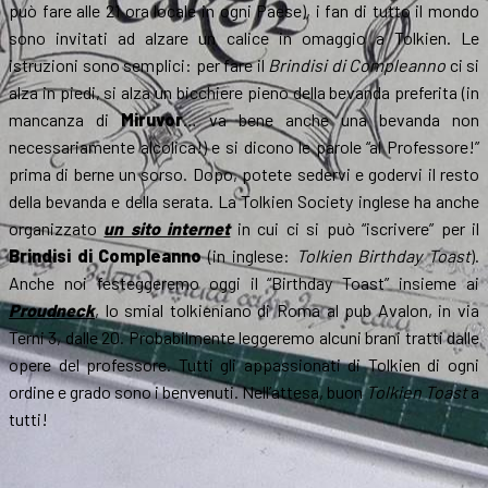
può fare alle 21 ora locale in ogni Paese), i fan di tutto il mondo
sono invitati ad alzare un calice in omaggio a Tolkien. Le
istruzioni sono semplici: per fare il
Brindisi di Compleanno
ci si
alza in piedi, si alza un bicchiere pieno della bevanda preferita (in
mancanza di
Miruvor
… va bene anche una bevanda non
necessariamente alcolica!) e si dicono le parole “al Professore!”
prima di berne un sorso. Dopo, potete sedervi e godervi il resto
della bevanda e della serata. La Tolkien Society inglese ha anche
organizzato
un sito internet
in cui ci si può “iscrivere” per il
Brindisi di Compleanno
(in inglese:
Tolkien Birthday Toast
).
Anche noi festeggeremo oggi il “Birthday Toast” insieme ai
Proudneck
, lo smial tolkieniano di Roma al pub Avalon, in via
Terni 3, dalle 20. Probabilmente leggeremo alcuni brani tratti dalle
opere del professore. Tutti gli appassionati di Tolkien di ogni
ordine e grado sono i benvenuti. Nell’attesa, buon
Tolkien Toast
a
tutti!