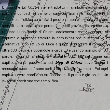
È così che
Lo Hobbit
viene tradotto in simboli, trasformando
parole e concetti in semplici caratteri grafici e illustrazioni. Il
romanzo di Tolkien sarà infatti presto disponibile in una versione
semplificata e adatta alle persone disabili grazie al lavoro che sta
facendo Luca, padre di Chiara, adolescente che da sempre si
esprime e apprende tramite la comunicazione aumentativa e
alternativa. L’obiettivo di Luca è quello di tradurre il romanzo,
oltre 300 pagine, riducendole a circa 80 e usando non più di 100
parole, e quindi simboli, a facciata. Ogni tre settimane un
capitolo verrà pubblicato sul
blog di Chiara
dove anche i
messaggi pubblicati sono scritti interamente in simboli. Poi ogni
capitolo verrà condiviso su Facebook. Il primo è già online. Un
lavoro di riscrittura che semplifica