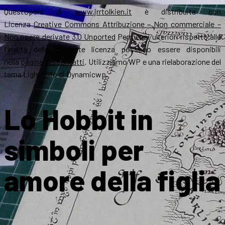
Quest’opera di
www.jrrtolkien.it
è distribuita con
Licenza
Creative Commons Attribuzione – Non commerciale –
Non opere derivate 3.0 Unported
Permessi ulteriori rispetto alle
finalità della presente licenza possono essere disponibili
nella
pagina dei contatti
. Utilizziamo WP e una rielaborazione del
tema LightFolio di Dynamicwp.
Lo Hobbit in
simboli per
amore della figlia