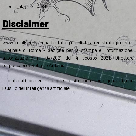
Link Tree – AIST
Disclaimer
www.jrrtolkien.it
è una testata giornalistica registrata presso il
Tribunale di Roma - Sezione per la stampa e l’informazione,
autorizzazione n° 04/2021 del 4 agosto 2021. Direttore
responsabile: Roberto Arduini.
I contenuti presenti su questo sito non sono generati con
l'ausilio dell'intelligenza artificiale.