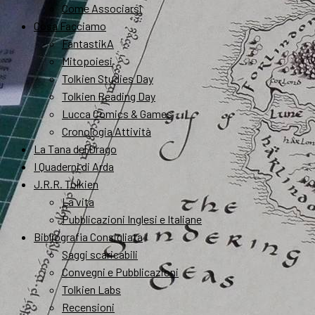
Come Associarsi
Cosa Facciamo
FantastikA
Mitopoiesi
Tolkien Studies Day
Tolkien Reading Day
Lucca Comics & Games
Cronologia Attività
La Tana del Drago
I Quaderni di Arda
J.R.R. Tolkien
La vita
Pubblicazioni Inglesi e Italiane
Bibliografia Consigliata
Saggi scaricabili
Convegni e Pubblicazioni
Tolkien Labs
Recensioni