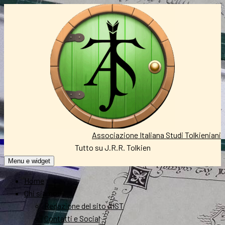
Vai
al
contenuto
Associazione Italiana Studi Tolkieniani
Tutto su J.R.R. Tolkien
Menu e widget
Home
Chi siamo
Redazione del sito AIST
Contatti e Social