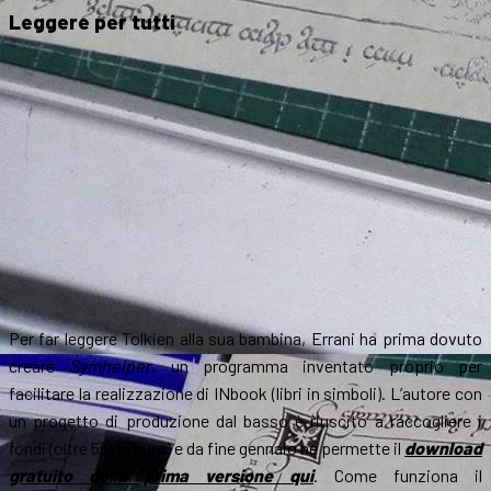
Leggere per tutti
Per far leggere Tolkien alla sua bambina, Errani ha prima dovuto
creare
Symhelper
, un programma inventato proprio per
facilitare la realizzazione di INbook (libri in simboli). L’autore con
un progetto di produzione dal basso è riuscito a raccogliere i
fondi (oltre 5mila euro) e da fine gennaio ne permette il
download
gratuito della prima versione qui
. Come funziona il