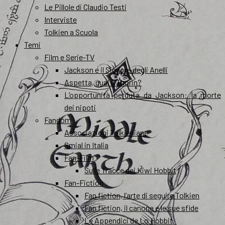
Le Pillole di Claudio Testi
Interviste
Tolkien a Scuola
Temi
Film e Serie-TV
Jackson e il Signore degli Anelli
Aspetta, qual è Thorin?
L’opportunità perduta da Jackson: la morte
dei nipoti
Fandom
Associazioni Tolkieniane
Smial in Italia
Fan-Film
Sulle Tracce dei Kiwi Hobbit
Fan-Fiction
Fan fiction, l’arte di seguire Tolkien
Fan fiction, il canone e le sue sfide
Le Appendici de Lo Hobbit