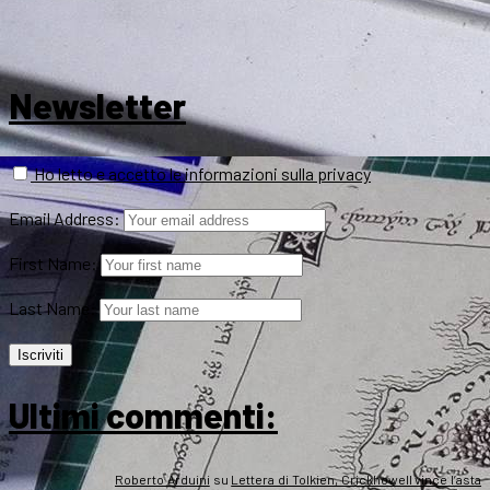
Newsletter
Ho letto e accetto le informazioni sulla privacy
Email Address:
First Name:
Last Name:
Ultimi commenti:
Roberto Arduini
su
Lettera di Tolkien, Crickhowell vince l’asta