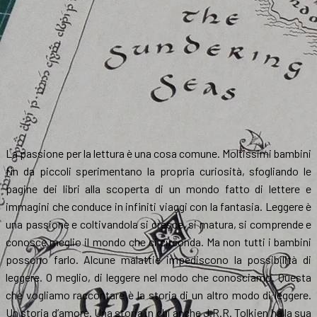
La passione per la lettura è una cosa comune. Moltissimi bambini
fin da piccoli sperimentano la propria curiosità, sfogliando le
pagine dei libri alla scoperta di un mondo fatto di lettere e
immagini che conduce in infiniti viaggi con la fantasia. Leggere è
una passione e coltivandola si cresce, si matura, si comprende e
conosce meglio il mondo che ci circonda. Ma non tutti i bambini
possono farlo. Alcune malattie impediscono la possibilità di
leggere. O meglio, di leggere nel modo che conosciamo. Questa
che vogliamo raccontare è la storia di un altro modo di leggere.
Un storia d’amore. Una storia in chi anche J.R.R. Tolkien ha la sua