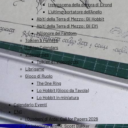
I retroscena della dimora di Elrond
L’ultimo portatore dell’Anello
Abiti della Terra di Mezzo: Gli Hobbit
Abiti della Terra di Mezzo: Gli Elfi
Il Signore del Fandom
Tolkien a Fumetti
Tolkien Calendars
Videogames
Tolkien e i videogiochi
Librigame
Gioco di Ruolo
The One Ring
Lo Hobbit (Gioco da Tavola)
Lo Hobbit in miniatura
Calendario Eventi
ENG
I Quaderni di Arda: Call for Papers 2026
An interview with R. Scott Bakker