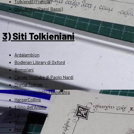
Tolkiendil (Francia)
Unquendor (Paesi Bassi)
3) Siti Tolkieniani
Ardalambion
Bodleian Library di Oxford
Bompiani
Canale Youtube di Paolo Nardi
Digital Tolkien
Elvish Linguistic Fellowship
HarperCollins
Il Sito dell'Anello
La rivista Endóre
Mandos
Marietti