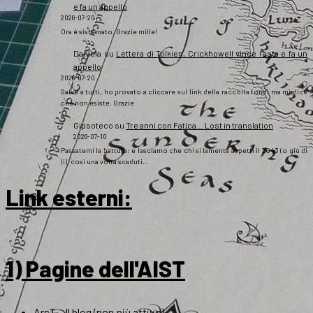
e fa un appello
2026-07-20
Ora è sistemato. Grazie mille!
Daniela
su
Lettera di Tolkien, Crickhowell vince l’asta e fa un
appello
2026-07-20
Salve a tutti, ho provato a cliccare sul link della raccolta fondi ma mi dice
che non esiste. Grazie
Gipsoteco
su
Tre anni con Fatica… Lost in translation
2026-07-10
Passatemi la battuta: e lasciamo che chi si lamenta aspetti il 2043 (o giù di
lì), così una volta scaduti…
Link esterni
:
1) Pagine dell'AIST
ArsT – Il blog (non più attivo)