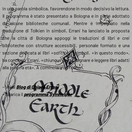
in una parola simbolica, favorendone in modo decisivo la lettura.
Il programma è stato presentato a Bologna e in parte adottato
da alcune biblioteche comunali. Mentre è impegnato nella
traduzione di Tolkien in simboli, Errani ha lanciato la proposta
che la città di Bologna appoggi le traduzioni di libri e crei
biblioteche con strutture accessibili, personale formato e una
sezione dedicata ai libri «scritti» in simboli. «In questo modo»,
ha concluso Errani, «chiunque potrà sognare e leggere libri adatti
alla propria età». A cominciare da Tolkien.
– Vai al
Blog di Chiara Errani
– Scarica il
programma Symhelper
.