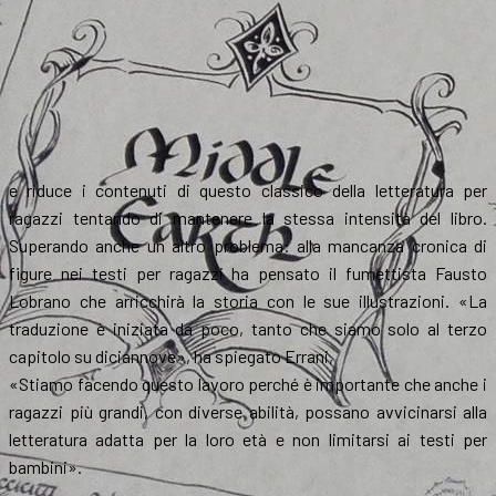
e riduce i contenuti di questo classico della letteratura per
ragazzi tentando di mantenere la stessa intensità del libro.
Superando anche un altro problema: alla mancanza cronica di
figure nei testi per ragazzi ha pensato il fumettista Fausto
Lobrano che arricchirà la storia con le sue illustrazioni. «La
traduzione è iniziata da poco, tanto che siamo solo al terzo
capitolo su diciannove», ha spiegato Errani,
«Stiamo facendo questo lavoro perché è importante che anche i
ragazzi più grandi, con diverse abilità, possano avvicinarsi alla
letteratura adatta per la loro età e non limitarsi ai testi per
bambini».