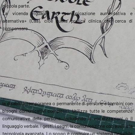
piccola parte.
La vicenda riguarda la «comunicazione aumentativa e
alternativa» (Caa), cioè quella pratica clinica che cerca di
compensare
la disabilità temporanea o permanente di persone e bambini con
bisogni comunicativi complessi. Utilizza tutte le competenze
comunicative della persona, includendo le vocalizzazioni o il
linguaggio verbale, i gesti, i segni, la comunicazione con ausili e la
tecnologia avanzata. Lo scopo è costruire un sistema flessibile