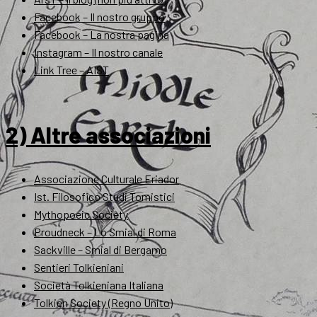
Facebook – Il nostro gruppo
Facebook – La nostra pagina
Instagram – Il nostro canale
Link Tree – AIST
2) Altre associazioni
Associazione Culturale Eriador
Ist. Filosofico Studi Tomistici
Mythopoeic Society
Proudneck – Lo Smial di Roma
Sackville – Smial di Bergamo
Sentieri Tolkieniani
Società Tolkieniana Italiana
Tolkien Society (Regno Unito)