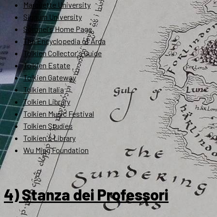
Marquette University
Signum University
Soronel's Home Page
The Encyclopedia of Arda
Tolkien Collector's Guide
Tolkien Estate
Tolkien Gateway
Tolkien Italia
Tolkien Library
Tolkien Music Festival
Tolkien Studies
Tolkien's Library
Wu Ming Foundation
4) Stanza dei Professori