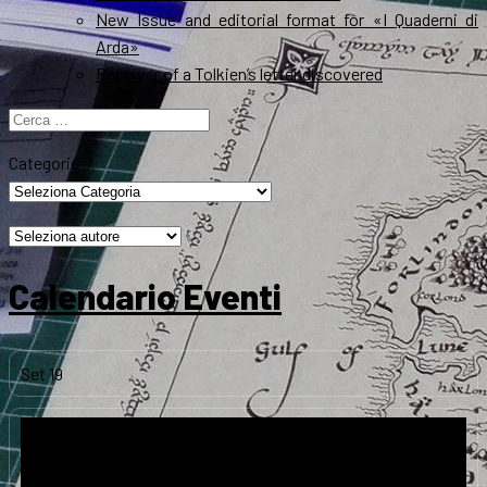
New Issue and editorial format for «I Quaderni di
Arda»
Receiver of a Tolkien’s letter discovered
Ricerca
per:
Categorie
Calendario Eventi
Set
19