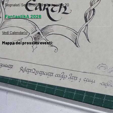
Segnalati
Settembre 19
-
Settembre 20
FantastikA 2026
Vedi Calendario
Mappa dei prossimi eventi: