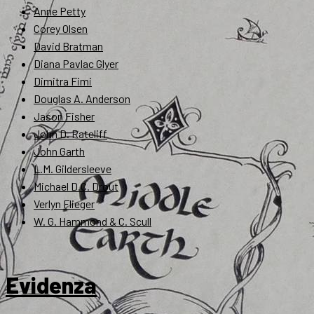
Anne Petty
Corey Olsen
David Bratman
Diana Pavlac Glyer
Dimitra Fimi
Douglas A. Anderson
Jason Fisher
John D. Rateliff
John Garth
L.M. Gildersleeve
Michael D.C. Drout
Verlyn Flieger
W. G. Hammond & C. Scull
Evidenza