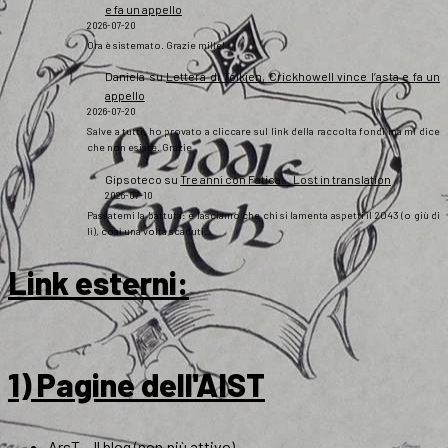
e fa un appello
2026-07-20
Ora è sistemato. Grazie mille!
Daniela
su
Lettera di Tolkien, Crickhowell vince l’asta e fa un
appello
2026-07-20
Salve a tutti, ho provato a cliccare sul link della raccolta fondi ma mi dice
che non esiste. Grazie
Gipsoteco
su
Tre anni con Fatica… Lost in translation
2026-07-10
Passatemi la battuta: e lasciamo che chi si lamenta aspetti il 2043 (o giù di
lì), così una volta scaduti…
Link esterni
:
1) Pagine dell'AIST
ArsT – Il blog (non più attivo)