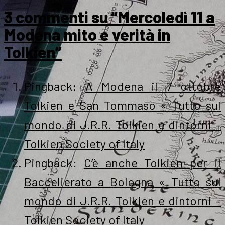
3 commenti su “Mercoledì 11 a
Modena mito e verità in
Tolkien”
Pingback:
A Modena il 7 ottobre
Tolkien e San Tommaso « Tutto sul
mondo di J.R.R. Tolkien e dintorni –
Tolkien Society of Italy
Pingback:
C’è anche Tolkien per il
Baccelierato a Bologna « Tutto sul
mondo di J.R.R. Tolkien e dintorni –
Tolkien Society of Italy