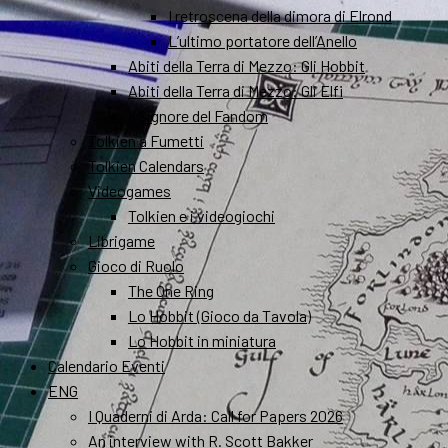
I retroscena della dimora di Elrond
L’ultimo portatore dell’Anello
Abiti della Terra di Mezzo: Gli Hobbit
Abiti della Terra di Mezzo: Gli Elfi
Il Signore del Fandom
Tolkien a Fumetti
Tolkien Calendars
Videogames
Tolkien e i videogiochi
Librigame
Gioco di Ruolo
The One Ring
Lo Hobbit (Gioco da Tavola)
Lo Hobbit in miniatura
Calendario Eventi
ENG
I Quaderni di Arda: Call for Papers 2026
An interview with R. Scott Bakker