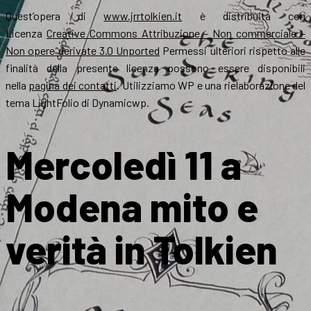
Quest’opera di
www.jrrtolkien.it
è distribuita con
Licenza
Creative Commons Attribuzione – Non commerciale –
Non opere derivate 3.0 Unported
Permessi ulteriori rispetto alle
finalità della presente licenza possono essere disponibili
nella
pagina dei contatti
. Utilizziamo WP e una rielaborazione del
tema LightFolio di Dynamicwp.
Mercoledì 11 a
Modena mito e
verità in Tolkien