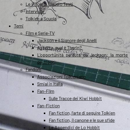
Le Pillole di Claudio Testi
Interviste
Tolkien a Scuola
Temi
Film e Serie-TV
Jackson e il Signore degli Anelli
Aspetta, qual è Thorin?
L’opportunità perduta da Jackson: la morte
dei nipoti
Fandom
Associazioni Tolkieniane
Smial in Italia
Fan-Film
Sulle Tracce dei Kiwi Hobbit
Fan-Fiction
Fan fiction, l’arte di seguire Tolkien
Fan fiction, il canone e le sue sfide
Le Appendici de Lo Hobbit