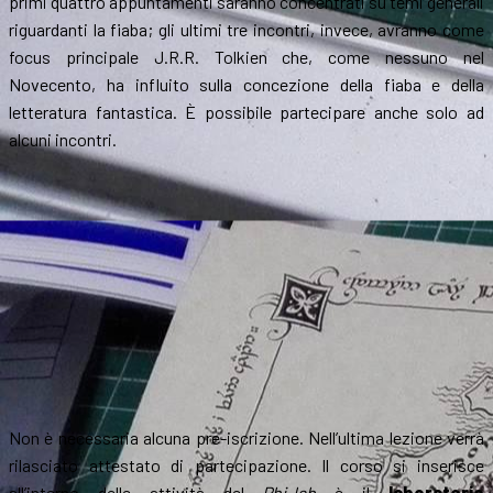
primi quattro appuntamenti saranno concentrati su temi generali
riguardanti la fiaba; gli ultimi tre incontri, invece, avranno come
focus principale J.R.R. Tolkien che, come nessuno nel
Novecento, ha influito sulla concezione della fiaba e della
letteratura fantastica. È possibile partecipare anche solo ad
alcuni incontri.
Non è necessaria alcuna pre-iscrizione. Nell’ultima lezione verrà
rilasciato attestato di partecipazione. Il corso si inserisce
all’interno delle attività del
Phi-lab
è il
laboratorio