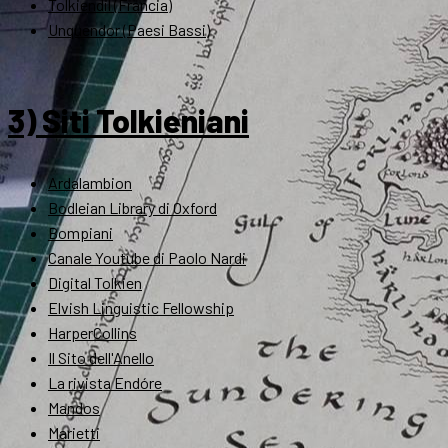
Tolkiendil (Francia)
Unquendor (Paesi Bassi)
3) Siti Tolkieniani
Ardalambion
Bodleian Library di Oxford
Bompiani
Canale Youtube di Paolo Nardi
Digital Tolkien
Elvish Linguistic Fellowship
HarperCollins
Il Sito dell'Anello
La rivista Endóre
Mandos
Marietti