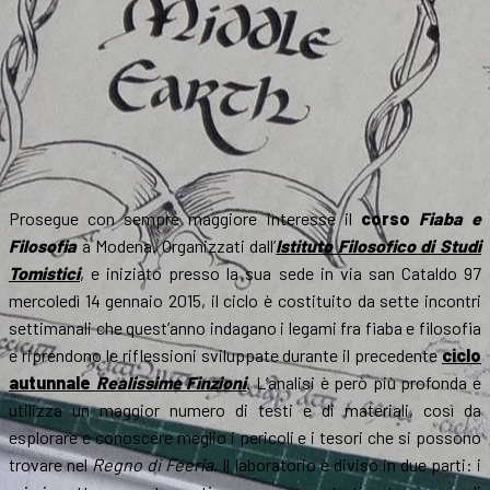
Prosegue con sempre maggiore interesse il
corso
Fiaba e
Filosofia
a Modena. Organizzati dall’
Istituto Filosofico di Studi
Tomistici
, e iniziato presso la sua sede in via san Cataldo 97
mercoledì 14 gennaio 2015, il ciclo è costituito da sette incontri
settimanali che quest’anno indagano i legami fra fiaba e filosofia
e riprendono le riflessioni sviluppate durante il precedente
ciclo
autunnale
Realissime Finzioni
. L’analisi è però più profonda e
utilizza un maggior numero di testi e di materiali, così da
esplorare e conoscere meglio i pericoli e i tesori che si possono
trovare nel
Regno di Feeria
. Il laboratorio è diviso in due parti: i