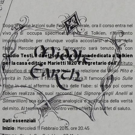
Dopo le prime lezioni sulle fiabe in generale, ora il corso entra nel
vivo e si occupa specificatamente di Tolkien, riferimento
imprescindibile per chiunque voglia accostarsi al tema della
fiaba.. Mercoledì prossimo l’intervento sarà tenuto da con
Claudio Testi, il direttore della collana dedicata a Tolkien
per la casa editrice Marietti 1820 e segretario dell’
Istituto
filosofico di studi tomistici
. Nella sua relazione dal titolo
Mito e
verità in Tolkien
, il filosofo analizzerà il famoso saggio
Sulle
fiabe
in cui si afferma la verità delle fiabe: si vedrà poi come
Tolkien realizza nei suoi racconti (dal
Signore degli Anelli
al
Silmarillion
) una concezione analogica e polifonica della verità
del mito. Al termine dell’incontro verrà offerto un buffet di saluto.
Dati essenziali
Inizio
: Mercoledì 11 Febbraio 2015, ore 20.45