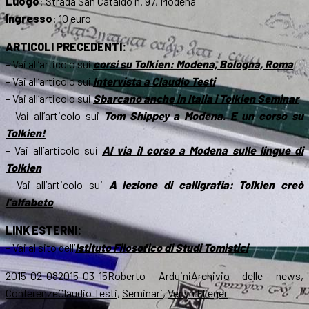
Luogo
: Strada San Cataldo n. 97, Modena
Ingresso
: 10 euro
ARTICOLI PRECEDENTI:
– Vai all’articolo sui
corsi su Tolkien: Modena, Bologna, Roma
– Vai all’articolo sui
Intervista a Claudio Testi
– Vai all’articolo sui
Sbarcano anche in Italia i Tolkien Seminar
– Vai all’articolo sui
Tom Shippey a Modena. E un corso su
Tolkien!
– Vai all’articolo sui
Al via il corso a Modena sulle lingue di
Tolkien
– Vai all’articolo sui
A lezione di calligrafia: Tolkien creò
l’alfabeto
LINK ESTERNI:
– Vai al sito dell’
Istituto Filosofico di Studi Tomistici
Scritto
Autore
Categorie
2015-02-08
2015-03-15
Roberto Arduini
Archivio delle news
,
il
Tag
Conferenze
Claudio Testi
,
Seminari
,
Verlyn Flieger