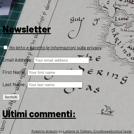
Newsletter
Ho letto e accetto le informazioni sulla privacy
Email Address:
First Name:
Last Name:
Ultimi commenti:
Roberto Arduini
su
Lettera di Tolkien, Crickhowell vince l’asta