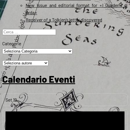
New Issue and editorial format for «I Quaderni di
Arda»
Receiver of a Tolkien’s letter discovered
Ricerca
per:
Categorie
Calendario Eventi
Set
19