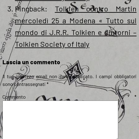
Pingback:
Tolkien contro Martin
mercoledì 25 a Modena « Tutto sul
mondo di J.R.R. Tolkien e dintorni –
Tolkien Society of Italy
Lascia un commento
Il tuo indirizzo email non sarà pubblicato.
I campi obbligatori
sono contrassegnati
*
Commento
*