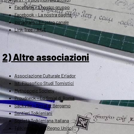
Facebook – Il nostro gruppo
Facebook – La nostra pagina
Instagram – Il nostro canale
Link Tree – AIST
2) Altre associazioni
Associazione Culturale Eriador
Ist. Filosofico Studi Tomistici
Mythopoeic Society
Proudneck – Lo Smial di Roma
Sackville – Smial di Bergamo
Sentieri Tolkieniani
Società Tolkieniana Italiana
Tolkien Society (Regno Unito)