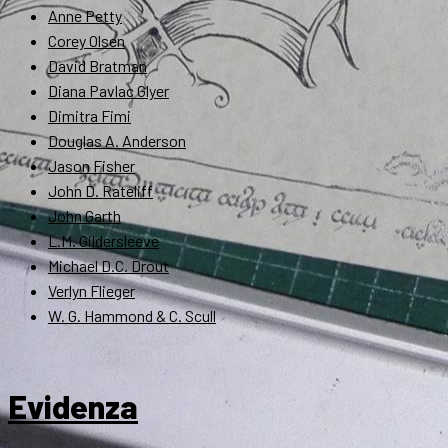
Anne Petty
Corey Olsen
David Bratman
Diana Pavlac Glyer
Dimitra Fimi
Douglas A. Anderson
Jason Fisher
John D. Rateliff
John Garth
L.M. Gildersleeve
Michael D.C. Drout
Verlyn Flieger
W. G. Hammond & C. Scull
Evidenza