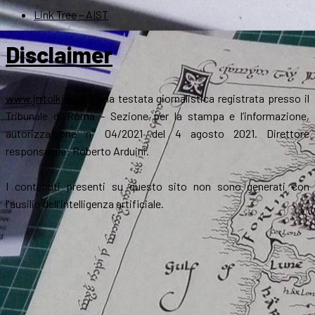
Link Tree – AIST
Disclaimer
www.jrrtolkien.it
è una testata giornalistica registrata presso il
Tribunale di Roma - Sezione per la stampa e l’informazione,
autorizzazione n° 04/2021 del 4 agosto 2021. Direttore
responsabile: Roberto Arduini.
I contenuti presenti su questo sito non sono generati con
l'ausilio dell'intelligenza artificiale.