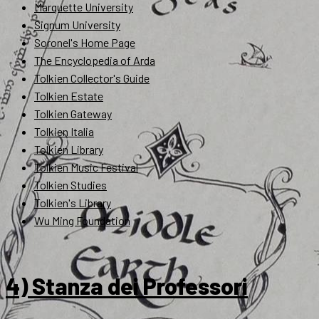
Marquette University
Signum University
Soronel's Home Page
The Encyclopedia of Arda
Tolkien Collector's Guide
Tolkien Estate
Tolkien Gateway
Tolkien Italia
Tolkien Library
Tolkien Music Festival
Tolkien Studies
Tolkien's Library
Wu Ming Foundation
4) Stanza dei Professori