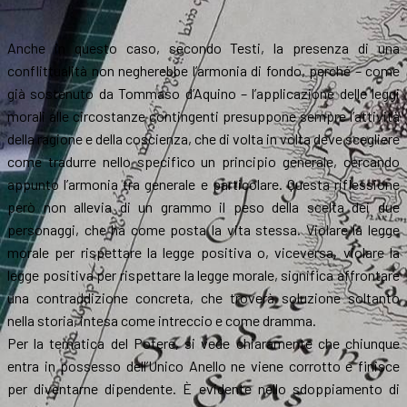
Anche in questo caso, secondo Testi, la presenza di una
conflittualità non negherebbe l’armonia di fondo, perché – come
già sostenuto da Tommaso d’Aquino – l’applicazione delle leggi
morali alle circostanze contingenti presuppone sempre l’attività
della ragione e della coscienza, che di volta in volta deve scegliere
come tradurre nello specifico un principio generale, cercando
appunto l’armonia tra generale e particolare. Questa riflessione
però non allevia di un grammo il peso della scelta dei due
personaggi, che ha come posta la vita stessa. Violare la legge
morale per rispettare la legge positiva o, viceversa, violare la
legge positiva per rispettare la legge morale, significa affrontare
una contraddizione concreta, che troverà soluzione soltanto
nella storia, intesa come intreccio e come dramma.
Per la tematica del Potere, si vede chiaramente che chiunque
entra in possesso dell’Unico Anello ne viene corrotto e finisce
per diventarne dipendente. È evidente nello sdoppiamento di