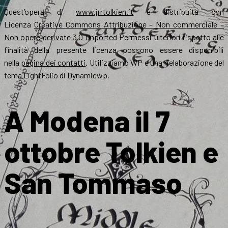
Quest’opera di
www.jrrtolkien.it
è distribuita con
Licenza
Creative Commons Attribuzione – Non commerciale –
Non opere derivate 3.0 Unported
Permessi ulteriori rispetto alle
finalità della presente licenza possono essere disponibili
nella
pagina dei contatti
. Utilizziamo WP e una rielaborazione del
tema LightFolio di Dynamicwp.
A Modena il 7
ottobre Tolkien e
San Tommaso