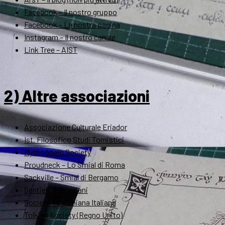
Facebook – Il nostro gruppo
Facebook – La nostra pagina
Instagram – Il nostro canale
Link Tree – AIST
2) Altre associazioni
Associazione Culturale Eriador
Ist. Filosofico Studi Tomistici
Mythopoeic Society
Proudneck – Lo Smial di Roma
Sackville – Smial di Bergamo
Sentieri Tolkieniani
Società Tolkieniana Italiana
Tolkien Society (Regno Unito)