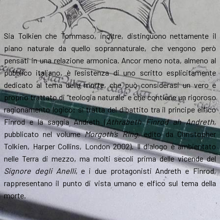
Sia Tolkien che Tommaso, inoltre, distinguono nettamente il
piano naturale da quello soprannaturale, che vengono però
pensati in una relazione armonica. Ancor meno nota, almeno al
pubblico italiano, è l’esistenza di uno scritto esplicitamente
dedicato al tema della morte, che può considerasi un vero e
proprio trattato di “teologia naturale” e che contiene un rigoroso
ragionamento logico: si tratta del dibattito tra il principe elfico
Finrod e la saggia Andreth (
Athrabeth Finrod ah Andreth
,
pubblicato nel volume
Morgoth’s Ring
, edito da Christopher
Tolkien, Harper Collins, London 2002). Il dialogo è ambientato
nelle Terra di mezzo, ma molti secoli prima delle vicende del
Signore degli Anelli
, e i due protagonisti Andreth e Finrod,
rappresentano il punto di vista umano e elfico sul tema della
morte.