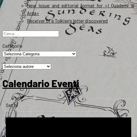
New Issue and editorial format for «I Quaderni di
Arda»
Receiver of a Tolkien’s letter discovered
Ricerca
per:
Categorie
Calendario Eventi
Set
19