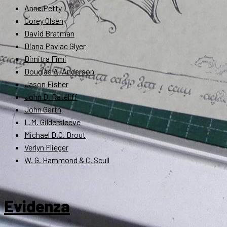
Anne Petty
Corey Olsen
David Bratman
Diana Pavlac Glyer
Dimitra Fimi
Douglas A. Anderson
Jason Fisher
John D. Rateliff
John Garth
L.M. Gildersleeve
Michael D.C. Drout
Verlyn Flieger
W. G. Hammond & C. Scull
Evidenza