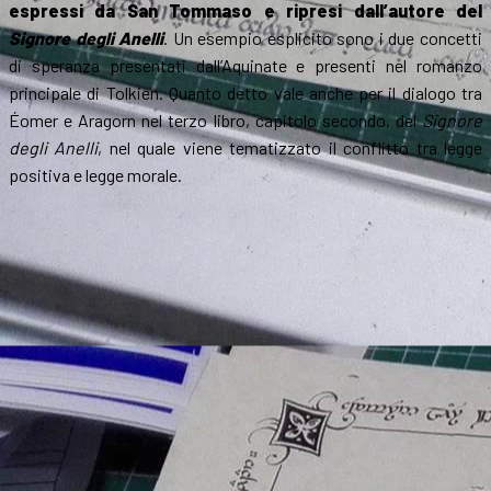
espressi da San Tommaso e ripresi dall’autore del
Signore degli Anelli
. Un esempio esplicito sono i due concetti
di speranza presentati dall’Aquinate e presenti nel romanzo
principale di Tolkien. Quanto detto vale anche per il dialogo tra
Éomer e Aragorn nel terzo libro, capitolo secondo, del
Signore
degli Anelli
, nel quale viene tematizzato il conflitto tra legge
positiva e legge morale.