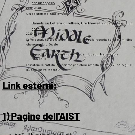
e fa un appello
2026-07-20
Ora è sistemato. Grazie mille!
Daniela
su
Lettera di Tolkien, Crickhowell vince l’asta e fa un
appello
2026-07-20
Salve a tutti, ho provato a cliccare sul link della raccolta fondi ma mi dice
che non esiste. Grazie
Gipsoteco
su
Tre anni con Fatica… Lost in translation
2026-07-10
Passatemi la battuta: e lasciamo che chi si lamenta aspetti il 2043 (o giù di
lì), così una volta scaduti…
Link esterni
:
1) Pagine dell'AIST
ArsT – Il blog (non più attivo)