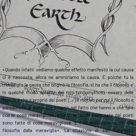
«Quando infatti vediamo qualche effetto manifesto la cui causa
ci è nascosta, allora ne ammiriamo la causa. E poiché fu la
meraviglia la causa che originò la filosofia, si ha che il filosofo e’
in qualche modo amante dei miti (philomythos), ovvero delle
favole, il che è proprio dei poeti […] Il motivo per cui il filosofo è
paragonato al poeta sta proprio nel fatto che hanno a che fare
con le cose meravigliose. Infatti, le favole composte dai poeti
sono fatte di cose meravigliose. E i filosofi sono mossi alla
filosofia dalla meraviglia». La citazione di san Tommaso