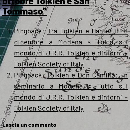
ottobre Tolkien e San
Tommaso”
Pingback:
Tra Tolkien e Dante: il 16
dicembre a Modena « Tutto sul
mondo di J.R.R. Tolkien e dintorni –
Tolkien Society of Italy
Pingback:
Tolkien e Don Camillo: un
seminario a Modena « Tutto sul
mondo di J.R.R. Tolkien e dintorni –
Tolkien Society of Italy
Lascia un commento