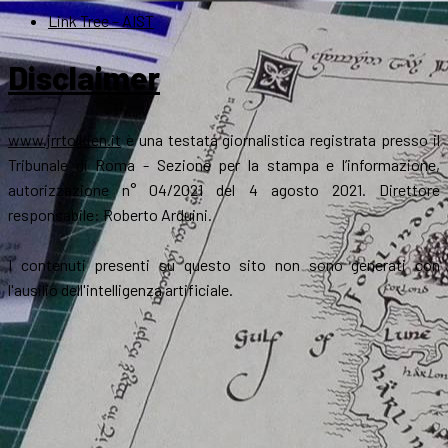
Link Tree – AIST
Disclaimer
www.jrrtolkien.it
è una testata giornalistica registrata presso il
Tribunale di Roma - Sezione per la stampa e l’informazione,
autorizzazione n° 04/2021 del 4 agosto 2021. Direttore
responsabile: Roberto Arduini.
I contenuti presenti su questo sito non sono generati con
l'ausilio dell'intelligenza artificiale.