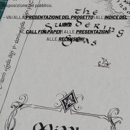
disposizione del pubblico.
– VAI ALLA
PRESENTAZIONE DEL PROGETTO
| ALL’
INDICE DEL
LIBRO
AL
CALL FOR PAPER
| ALLE
PRESENTAZIONI
|
ALLE
RECENSIONI