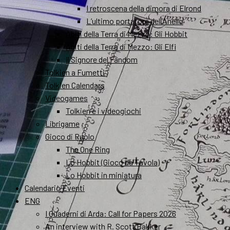
I retroscena della dimora di Elrond
L’ultimo portatore dell’Anello
Abiti della Terra di Mezzo: Gli Hobbit
Abiti della Terra di Mezzo: Gli Elfi
Il Signore del Fandom
Tolkien a Fumetti
Tolkien Calendars
Videogames
Tolkien e i videogiochi
Librigame
Gioco di Ruolo
The One Ring
Lo Hobbit (Gioco da Tavola)
Lo Hobbit in miniatura
Calendario Eventi
ENG
I Quaderni di Arda: Call for Papers 2026
An interview with R. Scott Bakker