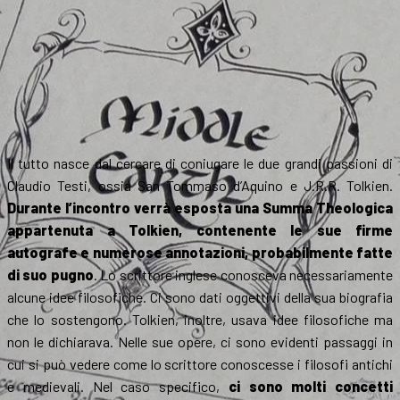
Il tutto nasce dal cercare di coniugare le due grandi passioni di
Claudio Testi, ossia San Tommaso d’Aquino e J.R.R. Tolkien.
Durante l’incontro verrà esposta una Summa Theologica
appartenuta a Tolkien, contenente le sue firme
autografe e numerose annotazioni, probabilmente fatte
di suo pugno
. Lo scrittore inglese conosceva necessariamente
alcune idee filosofiche. Ci sono dati oggettivi della sua biografia
che lo sostengono. Tolkien, inoltre, usava idee filosofiche ma
non le dichiarava. Nelle sue opere, ci sono evidenti passaggi in
cui si può vedere come lo scrittore conoscesse i filosofi antichi
e medievali. Nel caso specifico,
ci sono molti concetti