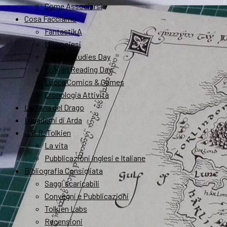
Come Associarsi
Cosa Facciamo
FantastikA
Mitopoiesi
Tolkien Studies Day
Tolkien Reading Day
Lucca Comics & Games
Cronologia Attività
La Tana del Drago
I Quaderni di Arda
J.R.R. Tolkien
La vita
Pubblicazioni Inglesi e Italiane
Bibliografia Consigliata
Saggi scaricabili
Convegni e Pubblicazioni
Tolkien Labs
Recensioni