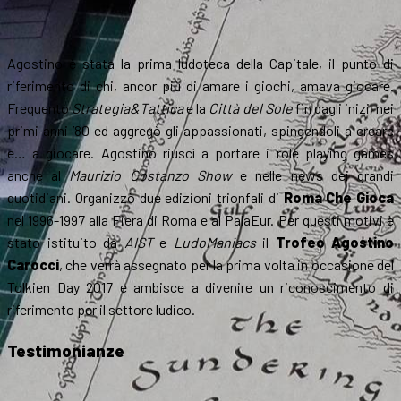
Agostino è stata la prima ludoteca della Capitale, il punto di
riferimento di chi, ancor più di amare i giochi, amava giocare.
Frequentò
Strategia&Tattica
e la
Città del Sole
fin dagli inizi, nei
primi anni ’80 ed aggregò gli appassionati, spingendoli a creare
e… a giocare. Agostino riuscì a portare i role playing games
anche al
Maurizio Costanzo Show
e nelle news dei grandi
quotidiani. Organizzò due edizioni trionfali di
Roma Che Gioca
nel 1996-1997 alla Fiera di Roma e al PalaEur. Per questi motivi è
stato istituito da
AIST
e
LudoManiacs
il
Trofeo Agostino
Carocci
, che verrà assegnato per la prima volta in occasione del
Tolkien Day 2017 e ambisce a divenire un riconoscimento di
riferimento per il settore ludico.
Testimonianze