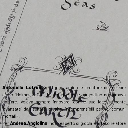
Antonello Lotronto
, storico amico e creatore del celebre
gioco “Holmes & Co.”, lo descrive così: «Agostino non amava
copiare. Voleva sempre innovare, con le sue idee talmente
“avanzate” da risultare, a volte, incomprensibili per noi comuni
mortali».
Per
Andrea Angiolino
, noto esperto di giochi e atteso relatore