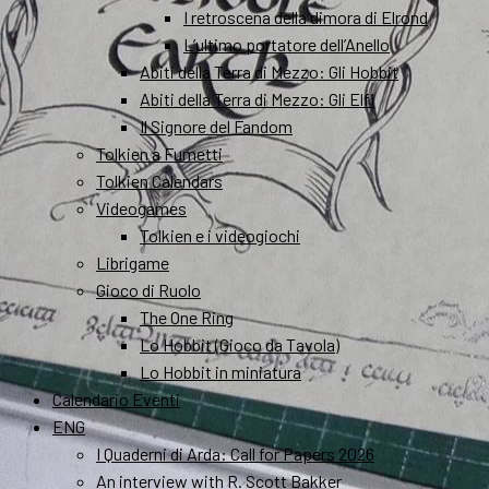
I retroscena della dimora di Elrond
L’ultimo portatore dell’Anello
Abiti della Terra di Mezzo: Gli Hobbit
Abiti della Terra di Mezzo: Gli Elfi
Il Signore del Fandom
Tolkien a Fumetti
Tolkien Calendars
Videogames
Tolkien e i videogiochi
Librigame
Gioco di Ruolo
The One Ring
Lo Hobbit (Gioco da Tavola)
Lo Hobbit in miniatura
Calendario Eventi
ENG
I Quaderni di Arda: Call for Papers 2026
An interview with R. Scott Bakker