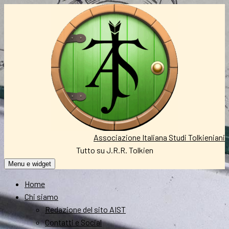
Vai
al
contenuto
Associazione Italiana Studi Tolkieniani
Tutto su J.R.R. Tolkien
Menu e widget
Home
Chi siamo
Redazione del sito AIST
Contatti e Social