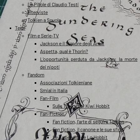
Le Pillole di Claudio Testi
Interviste
Tolkien a Scuola
Temi
Film e Serie-TV
Jackson e il Signore degli Anelli
Aspetta, qual è Thorin?
L’opportunità perduta da Jackson: la morte
dei nipoti
Fandom
Associazioni Tolkieniane
Smial in Italia
Fan-Film
Sulle Tracce dei Kiwi Hobbit
Fan-Fiction
Fan fiction, l’arte di seguire Tolkien
Fan fiction, il canone e le sue sfide
Le Appendici de Lo Hobbit