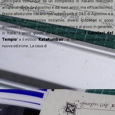
(anticipata comunque da un compendio in italiano realizzato
artigianalmente da Agostino e dai suoi amici, ma efficacissimo).
Grazie all’edizione italiana non autorizzata di D&D di Agostino e a
tutte le sue successive iniziative, diversi giocatori si sono
accostati per la prima volta al role playing e al gioco in generale,
in Italia. I primi giochi da lui creati furono “
I Cavalieri del
Tempio
” e il mitico “
KataKumbas
”, di recente riapparso in una
nuova edizione. La casa di