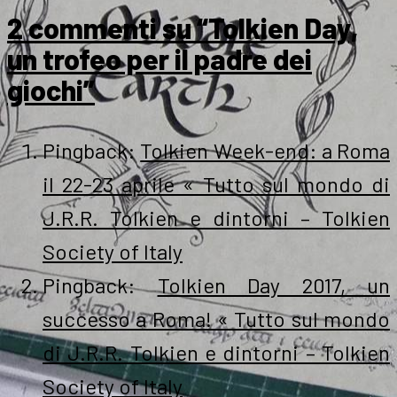
2 commenti su “Tolkien Day,
un trofeo per il padre dei
giochi”
Pingback:
Tolkien Week-end: a Roma
il 22-23 aprile « Tutto sul mondo di
J.R.R. Tolkien e dintorni – Tolkien
Society of Italy
Pingback:
Tolkien Day 2017, un
successo a Roma! « Tutto sul mondo
di J.R.R. Tolkien e dintorni – Tolkien
Society of Italy