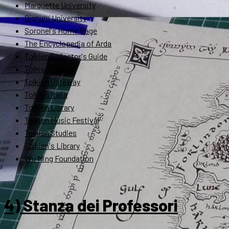
Marquette University
Signum University
Soronel's Home Page
The Encyclopedia of Arda
Tolkien Collector's Guide
Tolkien Estate
Tolkien Gateway
Tolkien Italia
Tolkien Library
Tolkien Music Festival
Tolkien Studies
Tolkien's Library
Wu Ming Foundation
4) Stanza dei Professori