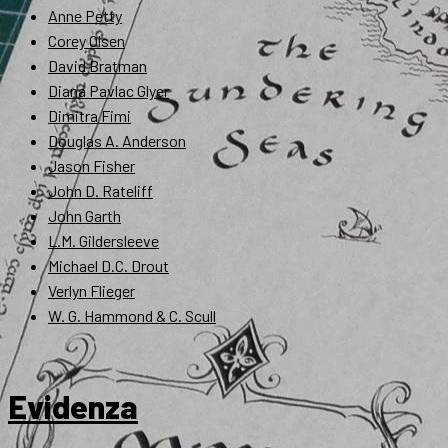
Anne Petty
Corey Olsen
David Bratman
Diana Pavlac Glyer
Dimitra Fimi
Douglas A. Anderson
Jason Fisher
John D. Rateliff
John Garth
L.M. Gildersleeve
Michael D.C. Drout
Verlyn Flieger
W. G. Hammond & C. Scull
Evidenza