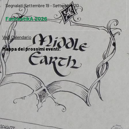
Segnalati
Settembre 19
-
Settembre 20
FantastikA 2026
Vedi Calendario
Mappa dei prossimi eventi: