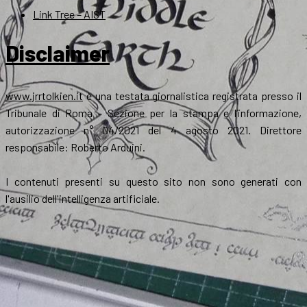
Link Tree – AIST
Disclaimer
www.jrrtolkien.it
è una testata giornalistica registrata presso il
Tribunale di Roma - Sezione per la stampa e l’informazione,
autorizzazione n° 04/2021 del 4 agosto 2021. Direttore
responsabile: Roberto Arduini.
I contenuti presenti su questo sito non sono generati con
l'ausilio dell'intelligenza artificiale.