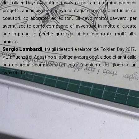
del Tolkien Day: «Agostino riusciva a portare a termine parecchi
progetti, anche perché sapeva contagiare con il suo entusiasmo
coautori, collaboratori ed editori. Gli devo molto, davvero, per
avermi scelto come compagno di avventure in molte di queste
sue imprese. E perché grazie a lui ho incontrato molti altri
amici».
Sergio Lombardi
, fra gli ideatori e relatori del Tolkien Day 2017:
«L’influenza di Agostino si spinge ancora oggi, a dodici anni dalla
sua dolorosa scomparsa, ben oltre l’ambiente del gioco: è un
“way of life”,