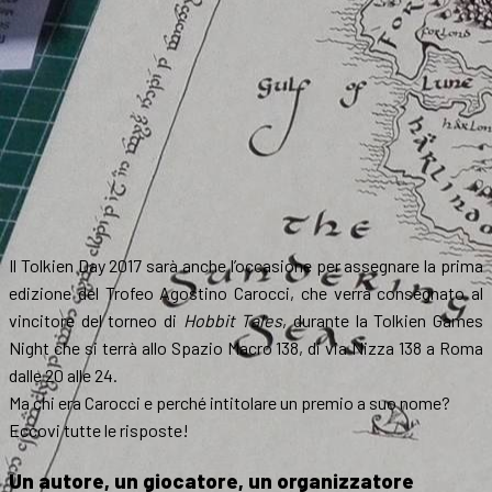
Il Tolkien Day 2017 sarà anche l’occasione per assegnare la prima
edizione del Trofeo Agostino Carocci, che verrà consegnato al
vincitore del torneo di
Hobbit Tales
, durante la Tolkien Games
Night che si terrà allo Spazio Macro 138, di via Nizza 138 a Roma
dalle 20 alle 24.
Ma chi era Carocci e perché intitolare un premio a suo nome?
Eccovi tutte le risposte!
Un autore, un giocatore, un organizzatore