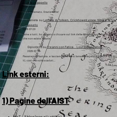
e fa un appello
2026-07-20
Ora è sistemato. Grazie mille!
Daniela
su
Lettera di Tolkien, Crickhowell vince l’asta e fa un
appello
2026-07-20
Salve a tutti, ho provato a cliccare sul link della raccolta fondi ma mi dice
che non esiste. Grazie
Gipsoteco
su
Tre anni con Fatica… Lost in translation
2026-07-10
Passatemi la battuta: e lasciamo che chi si lamenta aspetti il 2043 (o giù di
lì), così una volta scaduti…
Link esterni
:
1) Pagine dell'AIST
ArsT – Il blog (non più attivo)