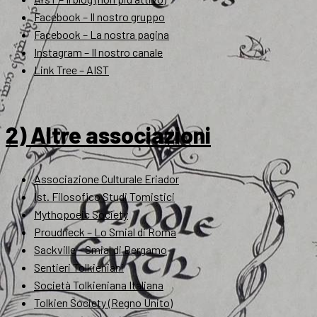
Facebook – Il nostro gruppo
Facebook – La nostra pagina
Instagram – Il nostro canale
Link Tree – AIST
2) Altre associazioni
Associazione Culturale Eriador
Ist. Filosofico Studi Tomistici
Mythopoeic Society
Proudneck – Lo Smial di Roma
Sackville – Smial di Bergamo
Sentieri Tolkieniani
Società Tolkieniana Italiana
Tolkien Society (Regno Unito)