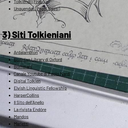
Tolkiendil (Francia)
Unquendor (Paesi Bassi)
3) Siti Tolkieniani
Ardalambion
Bodleian Library di Oxford
Bompiani
Canale Youtube di Paolo Nardi
Digital Tolkien
Elvish Linguistic Fellowship
HarperCollins
Il Sito dell'Anello
La rivista Endóre
Mandos
Marietti