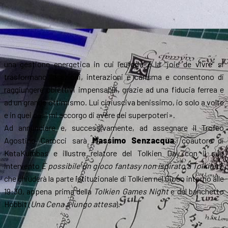
una gestione energetica in cui l’euforia e la “joie de vivre” si
trasformano in azioni, interazioni e carisma e consentono di
raggiungere obiettivi impensabili, grazie ad una fiducia ferrea e
ad un grande ottimismo. Lui ci riusciva benissimo, io solo a volte
e in quei casi mi accorgo di avere dei superpoteri».
Ad annunciare e, successivamente, ad assegnare il Trofeo
Agostino Carocci sarà
Massimo Senzacqua
, coautore di
KataKumbas e illustre relatore del Tolkien Day con il suo
intervento
È possibile un gioco fantasy non ispirato a Tolkien?
,
che chiuderà la parte istituzionale di Tolkien nel Gioco intorno alle
19:30, appena prima della
Tolkien Games Night
e del banchetto
Hobbit (
Una Cena a lungo attesa
).