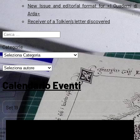
New Issue and editorial format for «I Quaderni di
Arda»
Receiver of a Tolkien’s letter discovered
Ricerca
per:
Categorie
Calendario Eventi
Set
19