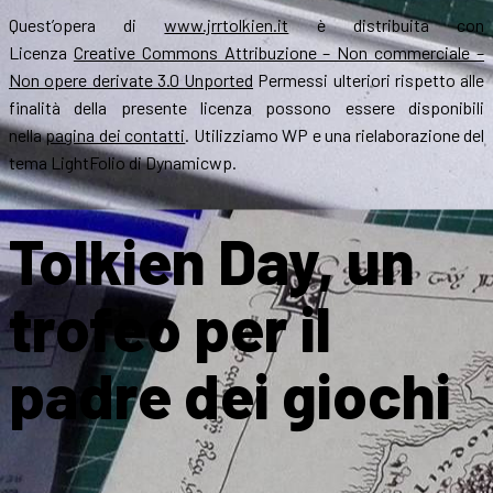
Quest’opera di
www.jrrtolkien.it
è distribuita con
Licenza
Creative Commons Attribuzione – Non commerciale –
Non opere derivate 3.0 Unported
Permessi ulteriori rispetto alle
finalità della presente licenza possono essere disponibili
nella
pagina dei contatti
. Utilizziamo WP e una rielaborazione del
tema LightFolio di Dynamicwp.
Tolkien Day, un
trofeo per il
padre dei giochi