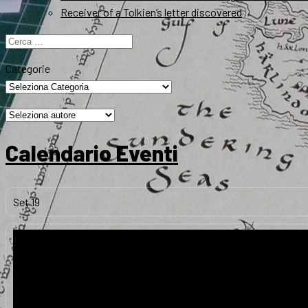
Receiver of a Tolkien’s letter discovered
Ricerca
per:
Categorie
Calendario Eventi
Set
19