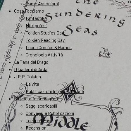
Come Associarsi
Cosa Facciamo
FantastikA
Mitopoiesi
Tolkien Studies Day
Tolkien Reading Day
Lucca Comics & Games
Cronologia Attività
La Tana del Drago
I Quaderni di Arda
J.R.R. Tolkien
La vita
Pubblicazioni Inglesi e Italiane
Bibliografia Consigliata
Saggi scaricabili
Convegni e Pubblicazioni
Tolkien Labs
Recensioni