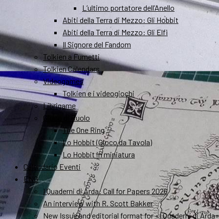
L’ultimo portatore dell’Anello
Abiti della Terra di Mezzo: Gli Hobbit
Abiti della Terra di Mezzo: Gli Elfi
Il Signore del Fandom
Tolkien a Fumetti
Tolkien Calendars
Videogames
Tolkien e i videogiochi
Librigame
Gioco di Ruolo
The One Ring
Lo Hobbit (Gioco da Tavola)
Lo Hobbit in miniatura
Calendario Eventi
ENG
I Quaderni di Arda: Call for Papers 2026
An interview with R. Scott Bakker
New Issue and editorial format for «I Quaderni di Arda