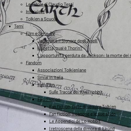
Le Pillole di Claudio Testi
Interviste
Tolkien a Scuola
Temi
Film e Serie-TV
Jackson e il Signore degli Anelli
Aspetta, qual è Thorin?
L’opportunità perduta da Jackson: la morte dei 
Fandom
Associazioni Tolkieniane
Smial in Italia
Fan-Film
Sulle Tracce dei Kiwi Hobbit
Fan-Fiction
Fan fiction, l’arte di seguire Tolkien
Fan fiction, il canone e le sue sfide
Le Appendici de Lo Hobbit
I retroscena della dimora di Elrond