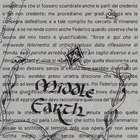
sensazione che si fossero scambiate anche le parti del credente
e del non credente; ma procediamo per gradi. Questa era la
consegna dell’editore e a tale compito ho cercato di rimanere
fedele, e se ne rende conto anche Federico quando osserva che la
lacuna del mio testo è giustificabile: “
forse è qui che si
intravede l’elemento di criticità eluso dalla riflessione di
Monda, vuoi perché avrebbe richiesto un taglio diverso e un
libro a se stante
”, cioè si rende conto che quella elusione ha una
sua ragion d’essere, senza di essa il libro sarebbe diventato un
altro libro, avrebbe preso un’altra direzione che lo avrebbe
portato ad avere una maggiore ampiezza. Poi Federico aggiunge
un’altra giustificazione che invece non mi trova d’accordo,ma
prima di approfondire devo raccontare qualcosa del “dopo”.
Dopo la stesura del saggio mi è venuta addosso quella
malinconia di cui parla Longanesi che sotto forma di rammarico
assale lo scrittore al termine della sua opera per non averla
scritta meglio, magari senza dimenticare alcune cose