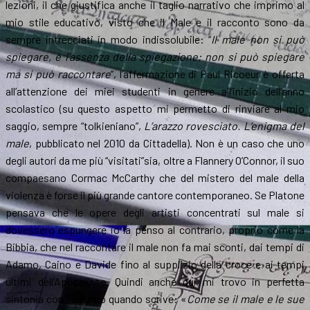
lezioni, il che giustifica anche il taglio narrativo che imprimo al
mio stile educativo, visto che il Male e il racconto sono da
sempre intrecciati in modo indissolubile: “
Il male non si può
spiegare, è l’assenza della spiegazione; non si può spiegare
ma si può raccontare
”, l’affermazione di Paul Ricoeur è offerta
all’attenzione dei miei studenti in genere all’inizio dell’anno
scolastico (su questo aspetto mi permetto di rinviare al mio
saggio, sempre “tolkieniano”,
L’arazzo rovesciato. L’enigma del
male
, pubblicato nel 2010 da Cittadella). Non è un caso che uno
degli autori da me più “visitati”sia, oltre a Flannery O’Connor, il suo
compaesano Cormac McCarthy che del mistero del male della
violenza è forse il più grande cantore contemporaneo. Se Platone
pensava che le opere degli artisti concentrati sul male si
dovessero espungere io la penso al contrario, proprio come la
Bibbia, che nel raccontare il male non fa mai sconti, dai tempi di
Adamo, Caino e Davide fino al supplizio della croce e ai tempi
ultimi dell’Apocalisse. Quindi anche qui mi trovo in perfetta
sintonia con Federico quando scrive: «
Come se il male e le sue