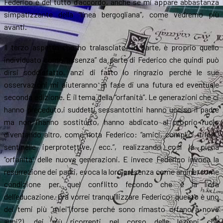
Federico è del tutto d’accordo, anche se mi appare abbastanza
simpatizzante della “linea bergogliana”, come vedremo più
avanti.
Il terzo aspetto che ho tralasciato, in parte, è proprio quello
individuato come “assenza” da parte di Federico che quindi può
dirsi soddisfatto, anzi di fatto lo ringrazio perché le sue
osservazioni mi aiuteranno in fase di una futura ed eventuale
seconda edizione. È il tema della “orfanità”. Le generazioni che ci
hanno preceduto,i suddetti sessantottini hanno ucciso il padre
ma non l’hanno sostituito, hanno abdicato al proprio ruolo
diventando altro, come nota Federico: “amici, complici, tifosi,
sentinelle iperprotettive, ecc.”, realizzando così la piena
“orfanità” delle nuove generazioni. E invece Federico invoca la
resurrezione dei padri, evoca la loro presenza come argine, come
condizione per quel conflitto fecondo che è la linfa
dell’educazione. Ora vorrei tranquillizzare Federico: questo è uno
dei temi più “miei”(forse perché sono rimasto orfano a nove
anni?), dei più ricorrenti nel corso delle lezioni che