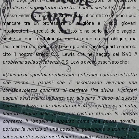
cattolico e i suoi interlocutori tra i banchi scolastici
”. Quindi lo
stesso Federico riconosce che l’attrito, il conflitto c’è e non può
mancare tra un professore di religione e i suoi giovani
interlocutori. In realtà del conflitto io ne parlo nel mio saggio,
anche se non frontalmente ma in modo un po’ obliquo, ma
facilmente riscontrabile. Ad esempio alla fine del quarto capitolo
cito il nostro amico C.S. Lewis che nel saggio del 1940
Il
problema della sofferenza
, C.S. Lewis aveva osservato che:
«
Quando gli apostoli predicavano, potevano contare sul fatto
che anche i pagani che li ascoltavano avevano una
consapevolezza concreta di meritare l’ira divina. I misteri
pagani esistevano appunto per alleviare il peso di questa
consapevolezza, e la filosofia epicurea sosteneva di poter
liberare l’uomo dalla paura del castigo eterno. In questo
contesto il Vangelo è apparso come una buona novella:
portava la notizia di una possibile guarigione a uomini che
sapevano di essere mortalmente malati. Ma tutto questo è