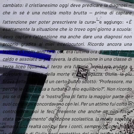
cambiato: il cristianesimo oggi deve predicare la diagnosi —
che in sé è una notizia molto brutta — prima di captare
1
l’attenzione per poter prescrivere la cura
»
e aggiungo: «
È
esattamente la situazione che io trovo ogni giorno a scuola:
devo captare l’attenzione ma anche dare una diagnosi non
proprio gradita ai miei interlocutori. Ricordo ancora una
lezione di molti anni fa in cui, era l’ultima ora di un bel giorno
caldo e assolato di primavera, la discussione in una classe di
terza liceo (quando il terzo era l’ultimo anno) era andata a
scivolare sul tema della morte e una ragazza, Giulia, la più
brava della classe, ad un certo punto sbottò: “Professore, ma
perché lei viene qua a turbare il mio equilibrio?”. Non ricordo
più se disse “mio” o “nostro” ma di fatto la maggior parte dei
suoi compagni concordavano con lei. Per un attimo fui colto in
contropiede, poi le feci presente che anche se non fosse
stata un “argomento” da lezione scolastica, la morte sarebbe
rimasta una realtà con cui fare i conti, sempre. Mi colpì molto
la domanda di Giulia così protettiva del suo intimo stato di