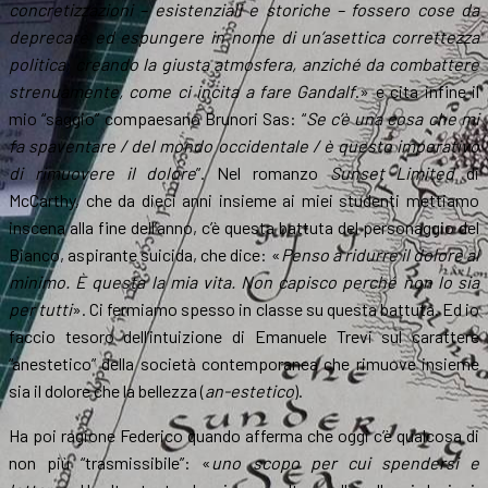
concretizzazioni – esistenziali e storiche – fossero cose da
deprecare ed espungere in nome di un’asettica correttezza
politica, creando la giusta atmosfera, anziché da combattere
strenuamente, come ci incita a fare Gandalf
.» e cita infine il
mio “saggio” compaesano Brunori Sas: “
Se c’è una cosa che mi
fa spaventare / del mondo occidentale / è questo imperativo
di rimuovere il dolore
”. Nel romanzo
Sunset Limited
di
McCarthy, che da dieci anni insieme ai miei studenti mettiamo
inscena alla fine dell’anno, c’è questa battuta del personaggio del
Bianco, aspirante suicida, che dice: «
Penso a ridurre il dolore al
minimo. È questa la mia vita. Non capisco perché non lo sia
per tutti
». Ci fermiamo spesso in classe su questa battuta. Ed io
faccio tesoro dell’intuizione di Emanuele Trevi sul carattere
“anestetico” della società contemporanea che rimuove insieme
sia il dolore che la bellezza (
an-estetico
).
Ha poi ragione Federico quando afferma che oggi c’è qualcosa di
non più “trasmissibile”: «
uno scopo per cui spendersi e