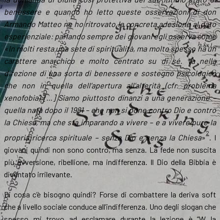
benessere e quando ho letto queste osservazioni di don
Armando Matteo ne ho ritrovato la concreta adesione al dato
esperienziale: parlando sempre dei giovani egli osserva come
«In molti resta una sete di spiritualità, ma molto spesso ha un
carattere anarchico e molto centrato su di sé. Va nella
direzione di una sorta di benessere e sostegno psicologico
che non in quella dell’apertura all’alterità (cfr. problema
xenofobia) […] Siamo piuttosto dinanzi a una generazione –
quella nata dopo il 1981 – che non si pone contro Dio e contro
la Chiesa, ma che sta imparando a vivere – e a vivere pure la
2
propria ricerca spirituale – senza Dio e senza la Chiesa
»
. I
giovani quindi non sono contro, ma senza. La fede non suscita
più avversione, ribellione, ma indifferenza. Il Dio della Bibbia è
diventato irrilevante.
Di cosa c’è bisogno quindi? Forse di combattere la deriva soft
che a livello sociale conduce all’indifferenza. Uno degli slogan che
spesso mi trovo ad esclamare durante la lezione è “W la