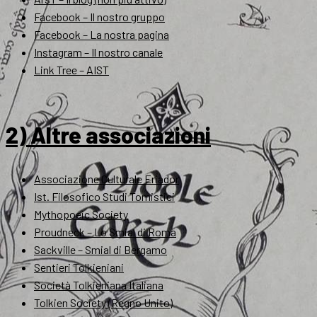
Facebook – Il nostro gruppo
Facebook – La nostra pagina
Instagram – Il nostro canale
Link Tree – AIST
2) Altre associazioni
Associazione Culturale Eriador
Ist. Filosofico Studi Tomistici
Mythopoeic Society
Proudneck – Lo Smial di Roma
Sackville – Smial di Bergamo
Sentieri Tolkieniani
Società Tolkieniana Italiana
Tolkien Society (Regno Unito)