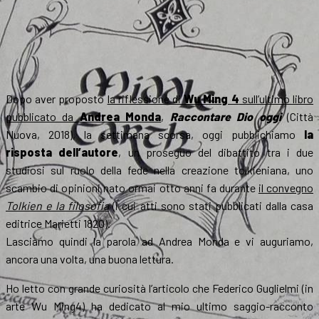
Dopo aver proposto
la riflessione di
Wu Ming 4
sull’ultimo libro
pubblicato da
Andrea Monda
,
Raccontare Dio oggi
(Città
Nuova, 2018), la settimana scorsa, oggi pubblichiamo
la
risposta dell’autore
, un proseguo del dibattito tra i due
studiosi sul ruolo della fede nella creazione tolkieniana, uno
scambio di opinioni nato ormai otto anni fa durante
il convegno
Tolkien e la filosofia
(i cui atti sono stati pubblicati dalla casa
editrice Marietti 1820).
Lasciamo quindi la parola ad Andrea Monda e vi auguriamo,
ancora una volta, una buona lettura.
Ho letto con grande curiosità l’articolo che Federico Guglielmi (in
arte Wu Ming4) ha dedicato al mio ultimo saggio-racconto