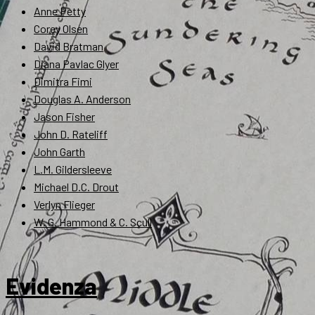
Anne Petty
Corey Olsen
David Bratman
Diana Pavlac Glyer
Dimitra Fimi
Douglas A. Anderson
Jason Fisher
John D. Rateliff
John Garth
L.M. Gildersleeve
Michael D.C. Drout
Verlyn Flieger
W. G. Hammond & C. Scull
Evidenza