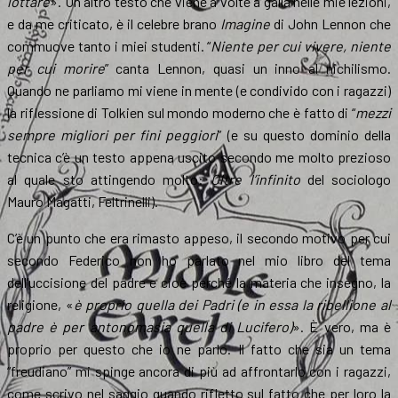
lottare
». Un altro testo che viene a volte a galla nelle mie lezioni,
e da me criticato, è il celebre brano
Imagine
di John Lennon che
commuove tanto i miei studenti. “
Niente per cui vivere, niente
per cui morire
” canta Lennon, quasi un inno al nichilismo.
Quando ne parliamo mi viene in mente (e condivido con i ragazzi)
la riflessione di Tolkien sul mondo moderno che è fatto di “
mezzi
sempre migliori per fini peggiori
” (e su questo dominio della
tecnica c’è un testo appena uscito secondo me molto prezioso
al quale sto attingendo molto:
Oltre l’infinito
del sociologo
Mauro Magatti, Feltrinelli).
C’è un punto che era rimasto appeso, il secondo motivo per cui
secondo Federico non ho parlato nel mio libro del tema
dell’uccisione del padre e cioè perché la materia che insegno, la
religione, «
è proprio quella dei Padri (e in essa la ribellione al
padre è per antonomasia quella di Lucifero)
». È vero, ma è
proprio per questo che io ne parlo. Il fatto che sia un tema
“freudiano” mi spinge ancora di più ad affrontarlo con i ragazzi,
come scrivo nel saggio quando rifletto sul fatto che per loro la