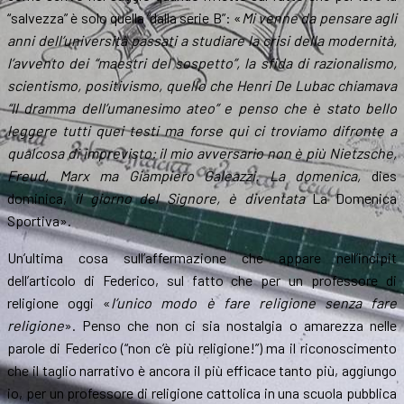
“salvezza” è solo quella “dalla serie B”: «
Mi venne da pensare agli
anni dell’università passati a studiare la crisi della modernità,
l’avvento dei “maestri del sospetto”, la sfida di razionalismo,
scientismo, positivismo, quello che Henri De Lubac chiamava
“Il dramma dell’umanesimo ateo” e penso che è stato bello
leggere tutti quei testi ma forse qui ci troviamo difronte a
qualcosa di imprevisto: il mio avversario non è più Nietzsche,
Freud, Marx ma Giampiero Galeazzi. La domenica,
dies
dominica,
il giorno del Signore, è diventata
La Domenica
Sportiva».
Un’ultima cosa sull’affermazione che appare nell’incipit
dell’articolo di Federico, sul fatto che per un professore di
religione oggi «
l’unico modo è fare religione senza fare
religione
». Penso che non ci sia nostalgia o amarezza nelle
parole di Federico (“non c’è più religione!”) ma il riconoscimento
che il taglio narrativo è ancora il più efficace tanto più, aggiungo
io, per un professore di religione cattolica in una scuola pubblica