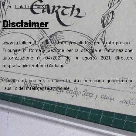
Link Tree – AIST
Disclaimer
www.jrrtolkien.it
è una testata giornalistica registrata presso il
Tribunale di Roma - Sezione per la stampa e l’informazione,
autorizzazione n° 04/2021 del 4 agosto 2021. Direttore
responsabile: Roberto Arduini.
I contenuti presenti su questo sito non sono generati con
l'ausilio dell'intelligenza artificiale.