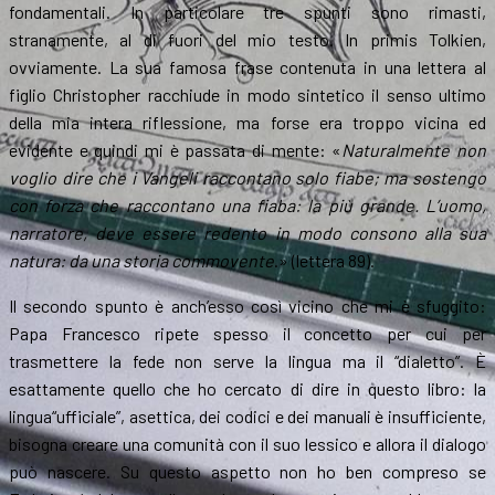
fondamentali. In particolare tre spunti sono rimasti,
stranamente, al di fuori del mio testo. In primis Tolkien,
ovviamente. La sua famosa frase contenuta in una lettera al
figlio Christopher racchiude in modo sintetico il senso ultimo
della mia intera riflessione, ma forse era troppo vicina ed
evidente e quindi mi è passata di mente: «
Naturalmente non
voglio dire che i Vangeli raccontano solo fiabe; ma sostengo
con forza che raccontano una fiaba: la più grande. L’uomo,
narratore, deve essere redento in modo consono alla sua
natura: da una storia commovente
.» (lettera 89).
Il secondo spunto è anch’esso così vicino che mi è sfuggito:
Papa Francesco ripete spesso il concetto per cui per
trasmettere la fede non serve la lingua ma il “dialetto”. È
esattamente quello che ho cercato di dire in questo libro: la
lingua“ufficiale”, asettica, dei codici e dei manuali è insufficiente,
bisogna creare una comunità con il suo lessico e allora il dialogo
può nascere. Su questo aspetto non ho ben compreso se