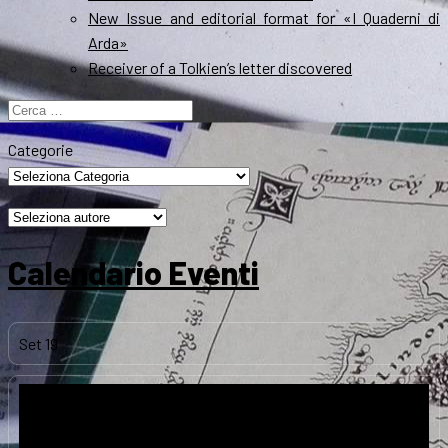
New Issue and editorial format for «I Quaderni di
Arda»
Receiver of a Tolkien’s letter discovered
Ricerca
per:
Categorie
Calendario Eventi
Set
19