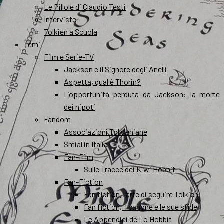
Le Pillole di Claudio Testi
Interviste
Tolkien a Scuola
Temi
Film e Serie-TV
Jackson e il Signore degli Anelli
Aspetta, qual è Thorin?
L’opportunità perduta da Jackson: la morte
dei nipoti
Fandom
Associazioni Tolkieniane
Smial in Italia
Fan-Film
Sulle Tracce dei Kiwi Hobbit
Fan-Fiction
Fan fiction, l’arte di seguire Tolkien
Fan fiction, il canone e le sue sfide
Le Appendici de Lo Hobbit