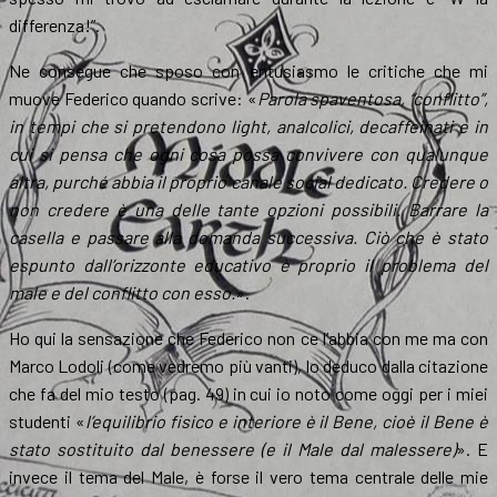
differenza!”.
Ne consegue che sposo con entusiasmo le critiche che mi
muove Federico quando scrive: «
Parola spaventosa, “conflitto”,
in tempi che si pretendono light, analcolici, decaffeinati e in
cui si pensa che ogni cosa possa convivere con qualunque
altra, purché abbia il proprio canale social dedicato. Credere o
non credere è una delle tante opzioni possibili. Barrare la
casella e passare alla domanda successiva. Ciò che è stato
espunto dall’orizzonte educativo è proprio il problema del
male e del conflitto con esso.
».
Ho qui la sensazione che Federico non ce l’abbia con me ma con
Marco Lodoli (come vedremo più vanti), lo deduco dalla citazione
che fa del mio testo (pag. 49) in cui io noto come oggi per i miei
studenti «
l’equilibrio fisico e interiore è il Bene, cioè il Bene è
stato sostituito dal benessere (e il Male dal malessere)
». E
invece il tema del Male, è forse il vero tema centrale delle mie