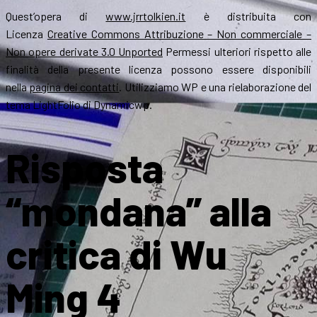
Quest’opera di
www.jrrtolkien.it
è distribuita con
Licenza
Creative Commons Attribuzione – Non commerciale –
Non opere derivate 3.0 Unported
Permessi ulteriori rispetto alle
finalità della presente licenza possono essere disponibili
nella
pagina dei contatti
. Utilizziamo WP e una rielaborazione del
tema LightFolio di Dynamicwp.
Risposta
“mondana” alla
critica di Wu
Ming 4