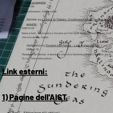
e fa un appello
2026-07-20
Ora è sistemato. Grazie mille!
Daniela
su
Lettera di Tolkien, Crickhowell vince l’asta e fa un
appello
2026-07-20
Salve a tutti, ho provato a cliccare sul link della raccolta fondi ma mi dice
che non esiste. Grazie
Gipsoteco
su
Tre anni con Fatica… Lost in translation
2026-07-10
Passatemi la battuta: e lasciamo che chi si lamenta aspetti il 2043 (o giù di
lì), così una volta scaduti…
Link esterni
:
1) Pagine dell'AIST
ArsT – Il blog (non più attivo)