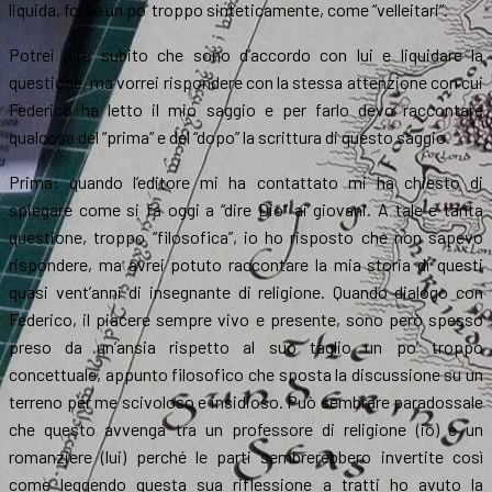
liquida, forse un po’ troppo sinteticamente, come “velleitari”.
Potrei dire subito che sono d’accordo con lui e liquidare la
questione, ma vorrei rispondere con la stessa attenzione con cui
Federico ha letto il mio saggio e per farlo devo raccontare
qualcosa del “prima” e del “dopo” la scrittura di questo saggio.
Prima: quando l’editore mi ha contattato mi ha chiesto di
spiegare come si fa oggi a “dire Dio” ai giovani. A tale e tanta
questione, troppo “filosofica”, io ho risposto che non sapevo
rispondere, ma avrei potuto raccontare la mia storia di questi
quasi vent’anni di insegnante di religione. Quando dialogo con
Federico, il piacere sempre vivo e presente, sono però spesso
preso da un’ansia rispetto al suo taglio un po’ troppo
concettuale, appunto filosofico che sposta la discussione su un
terreno per me scivoloso e insidioso. Può sembrare paradossale
che questo avvenga tra un professore di religione (io) e un
romanziere (lui) perché le parti sembrerebbero invertite così
come leggendo questa sua riflessione a tratti ho avuto la