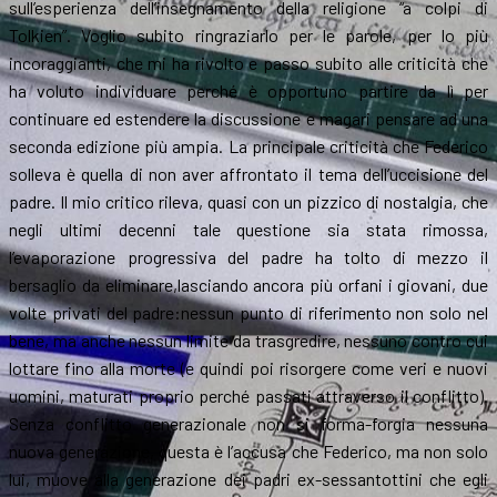
sull’esperienza dell’insegnamento della religione “a colpi di
Tolkien”. Voglio subito ringraziarlo per le parole, per lo più
incoraggianti, che mi ha rivolto e passo subito alle criticità che
ha voluto individuare perché è opportuno partire da lì per
continuare ed estendere la discussione e magari pensare ad una
seconda edizione più ampia. La principale criticità che Federico
solleva è quella di non aver affrontato il tema dell’uccisione del
padre. Il mio critico rileva, quasi con un pizzico di nostalgia, che
negli ultimi decenni tale questione sia stata rimossa,
l’evaporazione progressiva del padre ha tolto di mezzo il
bersaglio da eliminare,lasciando ancora più orfani i giovani, due
volte privati del padre:nessun punto di riferimento non solo nel
bene, ma anche nessun limite da trasgredire, nessuno contro cui
lottare fino alla morte (e quindi poi risorgere come veri e nuovi
uomini, maturati proprio perché passati attraverso il conflitto).
Senza conflitto generazionale non si forma-forgia nessuna
nuova generazione, questa è l’accusa che Federico, ma non solo
lui, muove alla generazione dei padri ex-sessantottini che egli