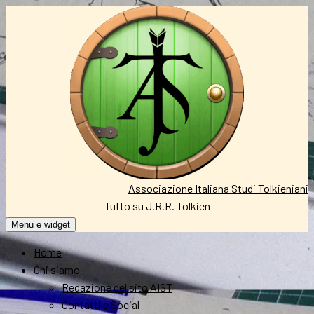
Vai
al
contenuto
Associazione Italiana Studi Tolkieniani
Tutto su J.R.R. Tolkien
Menu e widget
Home
Chi siamo
Redazione del sito AIST
Contatti e Social