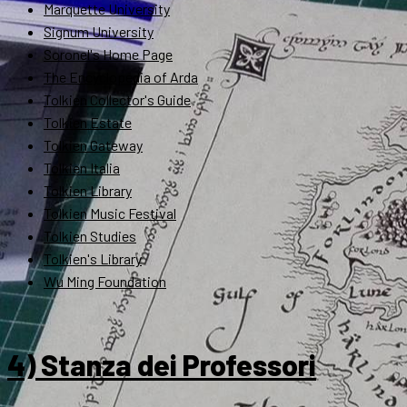
Marquette University
Signum University
Soronel's Home Page
The Encyclopedia of Arda
Tolkien Collector's Guide
Tolkien Estate
Tolkien Gateway
Tolkien Italia
Tolkien Library
Tolkien Music Festival
Tolkien Studies
Tolkien's Library
Wu Ming Foundation
4) Stanza dei Professori