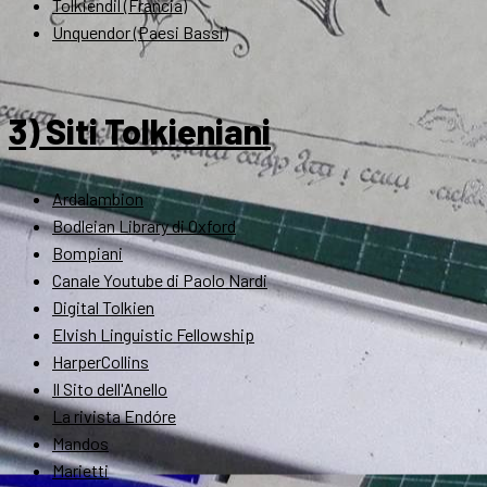
Tolkiendil (Francia)
Unquendor (Paesi Bassi)
3) Siti Tolkieniani
Ardalambion
Bodleian Library di Oxford
Bompiani
Canale Youtube di Paolo Nardi
Digital Tolkien
Elvish Linguistic Fellowship
HarperCollins
Il Sito dell'Anello
La rivista Endóre
Mandos
Marietti