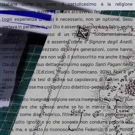
italiana come io sono. Il cattolicesimo è la religione
dell’Incarnazione quindi il passare attraverso l’esperienza umana
(ogni esperienza umana) è necessario, non un optional. Gesù
parlava in parabole in cui Dio è assente. Questo è tra l’altro anche
il segreto del successo di un romanzo “fondamentalmente
cattolico” (in cui Dio è assente) come
Il Signore degli Anelli
,
universalmente apprezzato da intere generazioni, come hanno
cercato di dimostrare non solo il sottoscritto ma anche il buon
Claudio Testi nel suo dettagliatissimo saggio
Santi Pagani nella
Terra di Mezzo
, (Edizioni Studio Domenicano, 2014). Non è un
caso che la mia tesi di laurea sul capolavoro di Tolkien era in
scienze religiose ma con indirizzo didattico-pedagogico.
Ora in questo insegnare religione senza insegnare religione ci può
anche stare che spesso anche se ho in mente la “direzione
precisa” come dice Federico, l’itinerario che dovrò percorrere mi
è del tutto ignoto e so che sovente non condurrà proprio alla
meta, ma, e questo lo riconosce anche Federico, il prof Monda