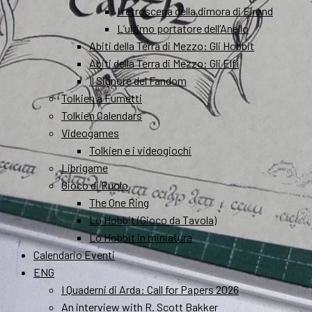
I retroscena della dimora di Elrond
L’ultimo portatore dell’Anello
Abiti della Terra di Mezzo: Gli Hobbit
Abiti della Terra di Mezzo: Gli Elfi
Il Signore del Fandom
Tolkien a Fumetti
Tolkien Calendars
Videogames
Tolkien e i videogiochi
Librigame
Gioco di Ruolo
The One Ring
Lo Hobbit (Gioco da Tavola)
Lo Hobbit in miniatura
Calendario Eventi
ENG
I Quaderni di Arda: Call for Papers 2026
An interview with R. Scott Bakker