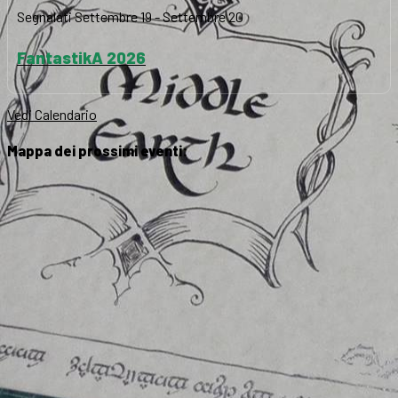
Segnalati
Settembre 19
-
Settembre 20
FantastikA 2026
Vedi Calendario
Mappa dei prossimi eventi: