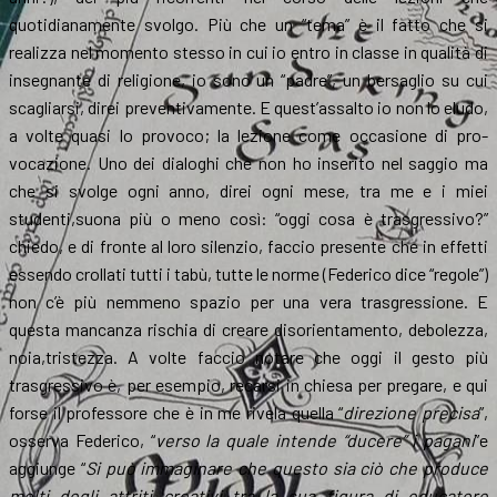
quotidianamente svolgo. Più che un “tema” è il fatto che si
realizza nel momento stesso in cui io entro in classe in qualità di
insegnante di religione, io sono un “padre”, un bersaglio su cui
scagliarsi, direi preventivamente. E quest’assalto io non lo eludo,
a volte quasi lo provoco; la lezione come occasione di pro-
vocazione. Uno dei dialoghi che non ho inserito nel saggio ma
che si svolge ogni anno, direi ogni mese, tra me e i miei
studenti,suona più o meno così: “oggi cosa è trasgressivo?”
chiedo, e di fronte al loro silenzio, faccio presente che in effetti
essendo crollati tutti i tabù, tutte le norme (Federico dice “regole”)
non c’è più nemmeno spazio per una vera trasgressione. E
questa mancanza rischia di creare disorientamento, debolezza,
noia,tristezza. A volte faccio notare che oggi il gesto più
trasgressivo è, per esempio, recarsi in chiesa per pregare, e qui
forse il professore che è in me rivela quella “
direzione precisa
”,
osserva Federico, “
verso la quale intende “ducere” i pagani
”e
aggiunge “
Si può immaginare che questo sia ciò che produce
molti degli attriti creativi tra la sua figura di educatore