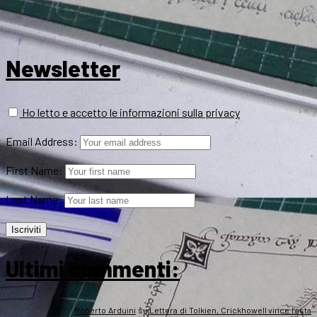
Newsletter
Ho letto e accetto le informazioni sulla privacy
Email Address:
First Name:
Last Name:
Ultimi commenti:
Roberto Arduini
su
Lettera di Tolkien, Crickhowell vince l’asta