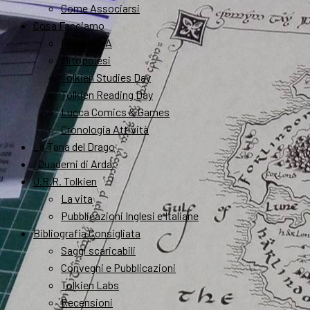
Come Associarsi
Cosa Facciamo
FantastikA
Mitopoiesi
Tolkien Studies Day
Tolkien Reading Day
Lucca Comics & Games
Cronologia Attività
La Tana del Drago
I Quaderni di Arda
J.R.R. Tolkien
La vita
Pubblicazioni Inglesi e Italiane
Bibliografia Consigliata
Saggi scaricabili
Convegni e Pubblicazioni
Tolkien Labs
Recensioni