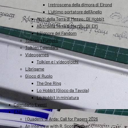
I retroscena della dimora di Elrond
L’ultimo portatore dell’Anello
Abiti della Terra di Mezzo: Gli Hobbit
Abiti della Terra di Mezzo: Gli Elfi
Il Signore del Fandom
Tolkien a Fumetti
Tolkien Calendars
Videogames
Tolkien e i videogiochi
Librigame
Gioco di Ruolo
The One Ring
Lo Hobbit (Gioco da Tavola)
Lo Hobbit in miniatura
Calendario Eventi
ENG
I Quaderni di Arda: Call for Papers 2026
An interview with R. Scott Bakker