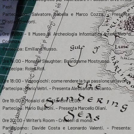
Past.
Partecipano: Salvatore Isabella e Marco Cozza. – Presenta:
Cristian Conforti.
Ore 15:00 – Il Museo di Archeologia Informatica Interattivo di
Cosenza.
Partecipa: Emiliano Russo.
Ore 16:00 – Monster Slaughter: Boardgame Mostruoso.
Partecipa: Role&Roll.
Ore 18:00 – Videogiochi: come rendere la tua passione un lavoro.
Partecipa: Mario Veltri. – Presenta Alessandra Lucanto.
Ore 19:00 – Mosaici di mattoncini LEGO.
Partecipa: Mario Bujaroni. – Presenta Marcello Oliani.
Ore 20:00 – Writer’s Room – Creatori di mondi.
Partecipano: Davide Costa e Leonardo Valenti. – Presenta: