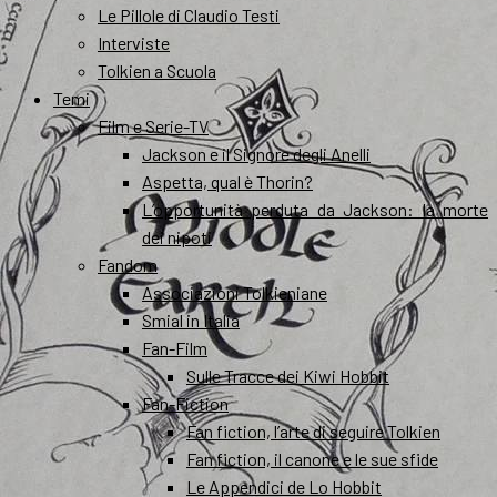
Le Pillole di Claudio Testi
Interviste
Tolkien a Scuola
Temi
Film e Serie-TV
Jackson e il Signore degli Anelli
Aspetta, qual è Thorin?
L’opportunità perduta da Jackson: la morte
dei nipoti
Fandom
Associazioni Tolkieniane
Smial in Italia
Fan-Film
Sulle Tracce dei Kiwi Hobbit
Fan-Fiction
Fan fiction, l’arte di seguire Tolkien
Fan fiction, il canone e le sue sfide
Le Appendici de Lo Hobbit