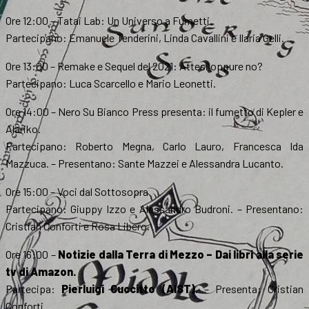
Ore 12:00 – Tatai Lab: Un Universo a Fumetti.
Partecipano: Emanuele Tenderini, Linda Cavallini e Ilaria Gelli.
Ore 13:00 – Remake e Sequel del 2021: Attesi oppure no?
Partecipano: Luca Scarcello e Mario Leonetti.
Ore 14:00 – Nero Su Bianco Press presenta: il fumetto di Kepler e
Alariko.
Partecipano: Roberto Megna, Carlo Lauro, Francesca Ida
Mazzuca. – Presentano: Sante Mazzei e Alessandra Lucanto.
Ore 15:00 – Voci dal Sottosopra
Partecipano: Giuppy Izzo e Alessandro Budroni. – Presentano:
Cristian Conforti e Rosa Libero.
Ore 16:00 –
Notizie dalla Terra di Mezzo – Dai libri alla serie
tv di Amazon.
Partecipa:
Pierluigi Cuccitto (AIST)
. – Presenta: Cristian
Conforti.