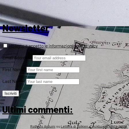
Newsletter
Ho letto e accetto le informazioni sulla privacy
Email Address:
First Name:
Last Name:
Ultimi commenti:
Roberto Arduini
su
Lettera di Tolkien, Crickhowell vince l’asta