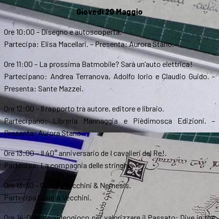
Giovedì 20 Maggio
Ore 10:00 – Disegno e autoscoperta.
Partecipa: Elisa Macellari. – Presenta: Aurora Stano.
Ore 11:00 – La prossima Batmobile? Sarà un’auto elettrica!
Partecipano: Andrea Terranova, Adolfo Iorio e Claudio Guido. –
Presenta: Sante Mazzei.
Ore 12:00 – Il rapporto tra autore, editore e libraio.
Partecipano: Libreria Mannaggia e Pièdimosca Edizioni. –
Presenta: Aurora Stano.
Ore 13:00 – Il 40° anniversario de I cavalieri del Re!.
Partecipa: La compagnia delle stringhe.
Ore 13:30 – Giorgia Vecchini & Nemesis.
Partecipa Giorgia Vecchini.
Ore 14:00 – Un videogioco per valorizzare il Passato: Dive in the