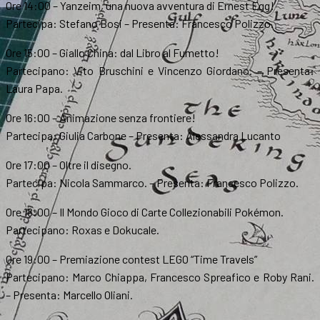
Ore 14:00 – Yanzeim, una nuova avventura di Ernest Egg!
Partecipa: Stefano Bosi – Presenta: Francesco Polizzo.
Ore 15:00 – Giallo China: dal Libro al Fumetto!
Partecipano: Vito Bruschini e Vincenzo Giordano. – Presenta:
Laura Papa.
Ore 16:00 – Animazione senza frontiere!
Partecipa: Giulia Carbone – Presenta: Alessandra Lucanto
Ore 17:00 – Oltre il disegno.
Partecipa: Nicola Sammarco. – Presenta: Francesco Polizzo.
Ore 18:00 – Il Mondo Gioco di Carte Collezionabili Pokémon.
Partecipano: Roxas e Dokucale.
Ore 19:00 – Premiazione contest LEGO “Time Travels”
Partecipano: Marco Chiappa, Francesco Spreafico e Roby Rani.
– Presenta: Marcello Oliani.