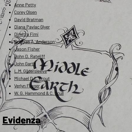
Anne Petty
Corey Olsen
David Bratman
Diana Pavlac Glyer
Dimitra Fimi
Douglas A. Anderson
Jason Fisher
John D. Rateliff
John Garth
L.M. Gildersleeve
Michael D.C. Drout
Verlyn Flieger
W. G. Hammond & C. Scull
Evidenza