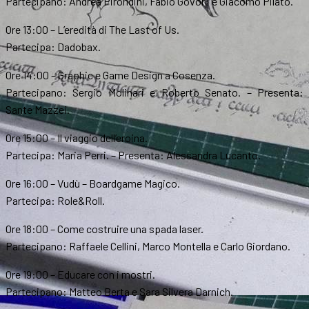
Partecipano: Andrea Pirondini, Fabio Govoni e Giacomo Pilato.
Ore 13:00 – L’eredità di The Last of Us.
Partecipa: Dadobax.
Ore 14:00 – Graphic e Game Design a Cosenza.
Partecipano: Sergio Molinari e Roberto Senato. – Presenta:
Sante Mazzei.
Ore 15:00 – Il viaggio dell’eroina.
Partecipa: Maria Perri. – Presenta: Alessandra Lucanto.
Ore 16:00 – Vudù – Boardgame Magico.
Partecipa: Role&Roll.
Ore 18:00 – Come costruire una spada laser.
Partecipano: Raffaele Cellini, Marco Montella e Carlo Giordano.
Ore 19:00 – Educare con i mostri.
Partecipano: Matteo Berta e Sara Silvera Darnich.