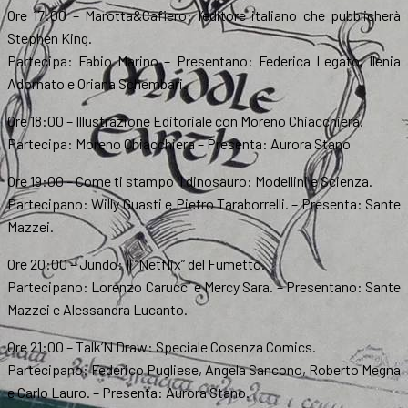
Ore 17:00 – Marotta&Cafiero: l’editore italiano che pubblicherà
Stephen King.
Partecipa: Fabio Marino – Presentano: Federica Legato, Ilenia
Adornato e Oriana Schembari.
Ore 18:00 – Illustrazione Editoriale con Moreno Chiacchiera.
Partecipa: Moreno Chiacchiera – Presenta: Aurora Stano
Ore 19:00 – Come ti stampo il dinosauro: Modellini e Scienza.
Partecipano: Willy Guasti e Pietro Taraborrelli. – Presenta: Sante
Mazzei.
Ore 20:00 – Jundo: Il “Netflix” del Fumetto.
Partecipano: Lorenzo Carucci e Mercy Sara. – Presentano: Sante
Mazzei e Alessandra Lucanto.
Ore 21:00 – Talk’N Draw: Speciale Cosenza Comics.
Partecipano: Federico Pugliese, Angela Sancono, Roberto Megna
e Carlo Lauro. – Presenta: Aurora Stano.