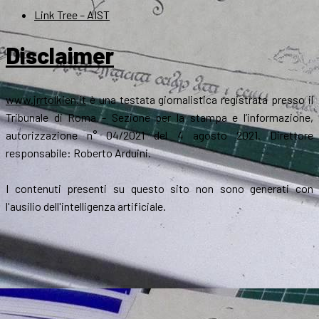
Link Tree – AIST
Disclaimer
www.jrrtolkien.it
è una testata giornalistica registrata presso il
Tribunale di Roma - Sezione per la stampa e l’informazione,
autorizzazione n° 04/2021 del 4 agosto 2021. Direttore
responsabile: Roberto Arduini.
I contenuti presenti su questo sito non sono generati con
l'ausilio dell'intelligenza artificiale.