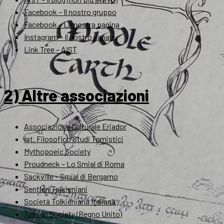
Facebook – Il nostro gruppo
Facebook – La nostra pagina
Instagram – Il nostro canale
Link Tree – AIST
2) Altre associazioni
Associazione Culturale Eriador
Ist. Filosofico Studi Tomistici
Mythopoeic Society
Proudneck – Lo Smial di Roma
Sackville – Smial di Bergamo
Sentieri Tolkieniani
Società Tolkieniana Italiana
Tolkien Society (Regno Unito)