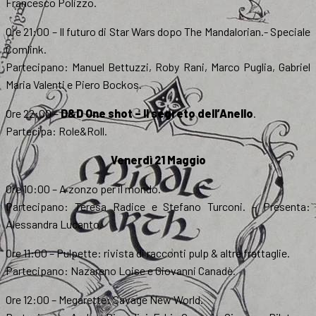
Francesco Polizzo.
Ore 21:00 – Il futuro di Star Wars dopo The Mandalorian.- Speciale
Comlink.
Partecipano: Manuel Bettuzzi, Roby Rani, Marco Puglia, Gabriel
Maria Valenti e Piero Bockos.
Ore 22:00 –
D&D One shot – Il segreto dell’Anello
.
Partecipa: Role&Roll.
Venerdì 21 Maggio
Ore 10:00 – A zonzo per il mondo.
Partecipano: Teresa Radice e Stefano Turconi. – Presenta:
Alessandra Lucanto.
Ore 11:00 – Pulpette: rivista di racconti pulp & altre frattaglie.
Partecipano: Nazareno Loise e Giovanni Canadè.
Ore 12:00 – Megarette: Savage New World.