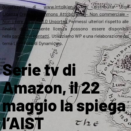
Quest’opera di
www.jrrtolkien.it
è distribuita con
Licenza
Creative Commons Attribuzione – Non commerciale –
Non opere derivate 3.0 Unported
Permessi ulteriori rispetto alle
finalità della presente licenza possono essere disponibili
nella
pagina dei contatti
. Utilizziamo WP e una rielaborazione del
tema LightFolio di Dynamicwp.
Serie tv di
Amazon, il 22
maggio la spiega
l’AIST