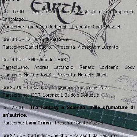
Ore 17:00 – Libri, conferenze e passioni di un Aspirante
Ornitologo!
Partecipa: Francesco Barberini. – Presenta: Sante Mazzei.
Ore 18:00 – La Distopia del Reale.
Partecipa: Daniel Cuello. – Presenta: Alessandra Lucanto.
Ore 19:00 – LEGO: Grandi IDEAS!
Partecipano: Andrea Lattanzio, Renato Lovicario, Jody
Padulano, Matteo Rossi. – Presenta: Marcello Oliani.
Ore 20:00 – I nuovi giochi Pokémon in arrivo nel 2021.
Partecipano: ICCR, Lorenzo L Baldo e Dokucale
Ore 21:00 –
Tra Fantasy e Scienza: mille sfumature di
un’autrice.
Partecipa:
Licia Troisi
– Presenta: Sante Mazzei
Ore 22:00 – Starfinder – One Shot – Parassiti dal Passato