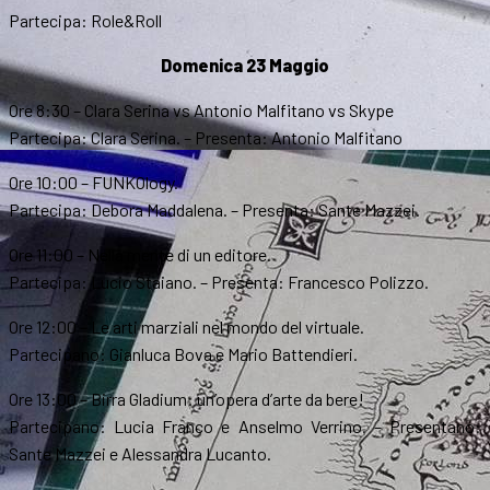
Partecipa: Role&Roll
Domenica 23 Maggio
Ore 8:30 – Clara Serina vs Antonio Malfitano vs Skype
Partecipa: Clara Serina. – Presenta: Antonio Malfitano
Ore 10:00 – FUNKOlogy.
Partecipa: Debora Maddalena. – Presenta: Sante Mazzei.
Ore 11:00 – Nella mente di un editore.
Partecipa: Lucio Staiano. – Presenta: Francesco Polizzo.
Ore 12:00 – Le arti marziali nel mondo del virtuale.
Partecipano: Gianluca Bova e Mario Battendieri.
Ore 13:00 – Birra Gladium: un’opera d’arte da bere!
Partecipano: Lucia Franco e Anselmo Verrino. – Presentano:
Sante Mazzei e Alessandra Lucanto.