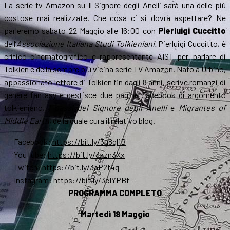
La serie tv Amazon su Il Signore degli Anelli sarà una delle più
costose mai realizzate. Che cosa ci si dovrà aspettare? Ne
parleremo sabato 22 Maggio alle 16:00 con
Pierluigi Cuccitto
dell’
Associazione Italiana Studi Tolkieniani.
Pierluigi Cuccitto, è
critico cinematografico e rappresentante AIST per parlare di
Tolkien e della sempre più vicina serie TV Amazon. Nato a Urbino,
appassionato lettore di Tolkien fin dagli 8 anni, scrive romanzi di
genere fantasy e gestisce due pagine Facebook di argomento
tolkieniano,
I passi del Signore degli Anelli
e
Migrantes of
Middle Earth
, della quale cura il relativo blog.
Facebook:
https://bit.ly/3u8ql1B
YouTube:
https://bit.ly/3xzn3Xx
Twitch:
https://bit.ly/3aP2f4q
Instagram:
https://bit.ly/3eIYPBt
PROGRAMMA COMPLETO
Martedì 18 Maggio