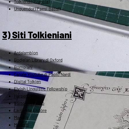
Tolkiendil (Francia)
Unquendor (Paesi Bassi)
3) Siti Tolkieniani
Ardalambion
Bodleian Library di Oxford
Bompiani
Canale Youtube di Paolo Nardi
Digital Tolkien
Elvish Linguistic Fellowship
HarperCollins
Il Sito dell'Anello
La rivista Endóre
Mandos
Marietti