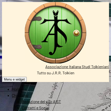
Vai
al
contenuto
Associazione Italiana Studi Tolkieniani
Tutto su J.R.R. Tolkien
Menu e widget
Home
Chi siamo
Redazione del sito AIST
Contatti e Social