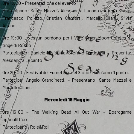
Ore 18:00 – Presentazione dell’evento
Partecipano: Sante Mazzei, Alessandra Lucanto, Aurora Stano,
Francesco Polizzo, Cristian Conforti, Marcello Oliani, Silvia
Alfano.
Ore 19:00 – Nessun perdono per i Vivi: Green Moon Comics si
tinge di Rosso
Partecipano: Daniele Misischia, Stefano Cardoselli. – Presenta:
Alessandra Lucanto
Ore 20:00 – Festival del Fumetto e del Gioco: Facciamo il punto.
Partecipa: Angelo Grandinetti. – Presentano: Sante Mazzei e
Marcello Oliani.
Mercoledì 19 Maggio
Ore 16:00 – The Walking Dead All Out War – Boardgame
apocalittico
Partecipano: Role&Roll.