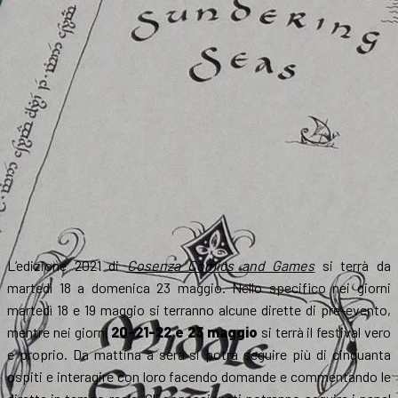
L’edizione 2021 di
Cosenza Comics and Games
si terrà da
martedì 18 a domenica 23 maggio. Nello specifico nei giorni
martedì 18 e 19 maggio si terranno alcune dirette di pre-evento,
mentre nei giorni
20-21-22 e 23 maggio
si terrà il festival vero
e proprio. Da mattina a sera si potrà seguire più di cinquanta
ospiti e interagire con loro facendo domande e commentando le