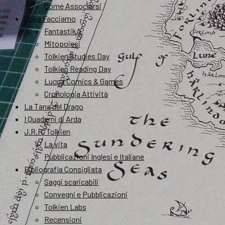
Come Associarsi
Cosa Facciamo
FantastikA
Mitopoiesi
Tolkien Studies Day
Tolkien Reading Day
Lucca Comics & Games
Cronologia Attività
La Tana del Drago
I Quaderni di Arda
J.R.R. Tolkien
La vita
Pubblicazioni Inglesi e Italiane
Bibliografia Consigliata
Saggi scaricabili
Convegni e Pubblicazioni
Tolkien Labs
Recensioni