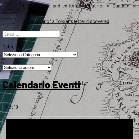
New Issue and editorial format for «I Quaderni di
Arda»
Receiver of a Tolkien’s letter discovered
Ricerca
per:
Categorie
Calendario Eventi
Set
19