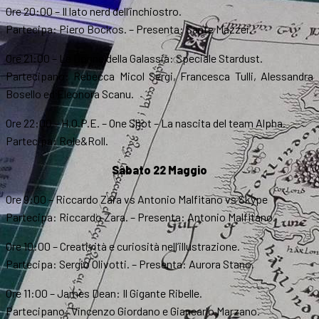
Ore 20:00 – Il lato nerd dell’inchiostro.
Partecipa: Piero Bockos. – Presenta: Sante Mazzei.
Ore 21:00 – Le Donne della Galassia: Speciale Stardust.
Partecipano: Rebecca Micol Sergi, Francesca Tulli, Alessandra
Bosello ed Eleonora Scanu.
Ore 22:00 – H.O.P.E. – One Shot – La nascita del team Alpha.
Partecipa: Role&Roll.
Sabato 22 Maggio
Ore 9:00 – Riccardo Zara vs Antonio Malfitano vs Skype
Partecipa: Riccardo Zara. – Presenta: Antonio Malfitano.
Ore 10:00 – Creatività e curiosità nell’illustrazione.
Partecipa: Sergio Olivotti. – Presenta: Aurora Stano.
Ore 11:00 – James Dean: Il Gigante Ribelle.
Partecipano: Vincenzo Giordano e Giancarlo Marzano.