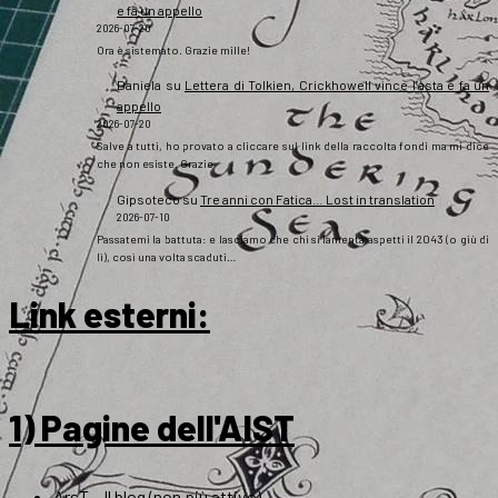
e fa un appello
2026-07-20
Ora è sistemato. Grazie mille!
Daniela
su
Lettera di Tolkien, Crickhowell vince l’asta e fa un
appello
2026-07-20
Salve a tutti, ho provato a cliccare sul link della raccolta fondi ma mi dice
che non esiste. Grazie
Gipsoteco
su
Tre anni con Fatica… Lost in translation
2026-07-10
Passatemi la battuta: e lasciamo che chi si lamenta aspetti il 2043 (o giù di
lì), così una volta scaduti…
Link esterni
:
1) Pagine dell'AIST
ArsT – Il blog (non più attivo)