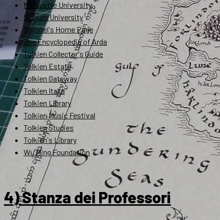
Marquette University
Signum University
Soronel's Home Page
The Encyclopedia of Arda
Tolkien Collector's Guide
Tolkien Estate
Tolkien Gateway
Tolkien Italia
Tolkien Library
Tolkien Music Festival
Tolkien Studies
Tolkien's Library
Wu Ming Foundation
4) Stanza dei Professori