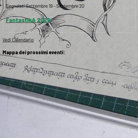
Segnalati
Settembre 19
-
Settembre 20
FantastikA 2026
Vedi Calendario
Mappa dei prossimi eventi: