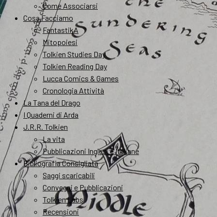
Come Associarsi
Cosa Facciamo
FantastikA
Mitopoiesi
Tolkien Studies Day
Tolkien Reading Day
Lucca Comics & Games
Cronologia Attività
La Tana del Drago
I Quaderni di Arda
J.R.R. Tolkien
La vita
Pubblicazioni Inglesi e Italiane
Bibliografia Consigliata
Saggi scaricabili
Convegni e Pubblicazioni
Tolkien Labs
Recensioni