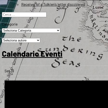
Receiver of a Tolkien’s letter discovered
Ricerca
per:
Categorie
Calendario Eventi
Set
19