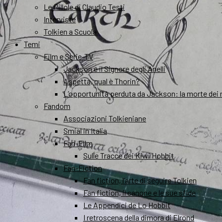
Le Pillole di Claudio Testi
Interviste
Tolkien a Scuola
Temi
Film e Serie-TV
Jackson e il Signore degli Anelli
Aspetta, qual è Thorin?
L’opportunità perduta da Jackson: la morte dei 
Fandom
Associazioni Tolkieniane
Smial in Italia
Fan-Film
Sulle Tracce dei Kiwi Hobbit
Fan-Fiction
Fan fiction, l’arte di seguire Tolkien
Fan fiction, il canone e le sue sfide
Le Appendici de Lo Hobbit
I retroscena della dimora di Elrond