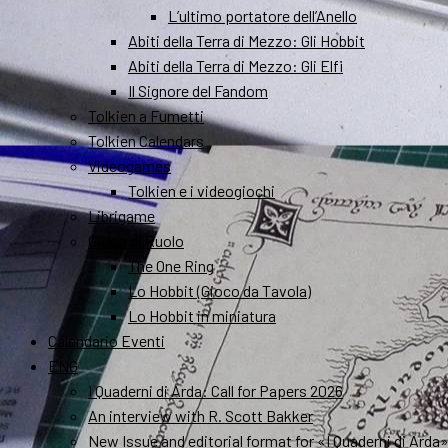
L’ultimo portatore dell’Anello
Abiti della Terra di Mezzo: Gli Hobbit
Abiti della Terra di Mezzo: Gli Elfi
Il Signore del Fandom
Tolkien a Fumetti
Tolkien Calendars
Videogames
Tolkien e i videogiochi
Librigame
Gioco di Ruolo
The One Ring
Lo Hobbit (Gioco da Tavola)
Lo Hobbit in miniatura
Calendario Eventi
ENG
I Quaderni di Arda: Call for Papers 2026
An interview with R. Scott Bakker
New Issue and editorial format for «I Quaderni di Arda