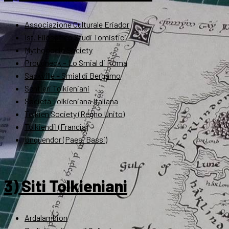
Associazione Culturale Eriador
Ist. Filosofico Studi Tomistici
Mythopoeic Society
Proudneck – Lo Smial di Roma
Sackville – Smial di Bergamo
Sentieri Tolkieniani
Società Tolkieniana Italiana
Tolkien Society (Regno Unito)
Tolkiendil (Francia)
Unquendor (Paesi Bassi)
3) Siti Tolkieniani
Ardalambion