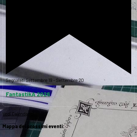
Segnalati
Settembre 19
-
Settembre 20
FantastikA 2026
Vedi Calendario
Mappa dei prossimi eventi: