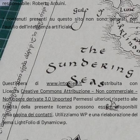
responsabile: Roberto Arduini.
I contenuti presenti su questo sito non sono generati con
l'ausilio dell'intelligenza artificiale.
Quest’opera di
www.jrrtolkien.it
è distribuita con
Licenza
Creative Commons Attribuzione – Non commerciale –
Non opere derivate 3.0 Unported
Permessi ulteriori rispetto alle
finalità della presente licenza possono essere disponibili
nella
pagina dei contatti
. Utilizziamo WP e una rielaborazione del
tema LightFolio di Dynamicwp.