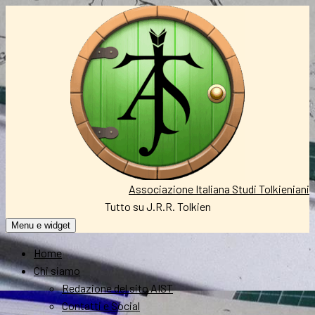
Vai
al
contenuto
Associazione Italiana Studi Tolkieniani
Tutto su J.R.R. Tolkien
Menu e widget
Home
Chi siamo
Redazione del sito AIST
Contatti e Social