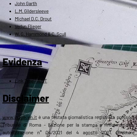
John Garth
L.M. Gildersleeve
Michael D.C. Drout
Verlyn Flieger
W. G. Hammond & C. Scull
Evidenza
Link Tree – AIST
Disclaimer
www.jrrtolkien.it
è una testata giornalistica registrata presso il
Tribunale di Roma - Sezione per la stampa e l’informazione,
autorizzazione n° 04/2021 del 4 agosto 2021. Direttore