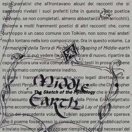
epici narrativi che affrontavano alcuni dei racconti che si
sarebbero rivelati i suoi preferiti (che in questa veste poetica
venivano, se non completati, almeno abbastanza ben arricchiti),
insieme a molti frammenti poetici di altri racconti che, come
purtroppo è un caso comune con Tolkien, non sono mai andati
molto lontano nella loro composizione. Ora in questo volume,
La
Formazione della Terra di Mezzo
(
The Shaping of Middle-earth
in originale), si può vedere l’autore cambiare di nuovo, ripartire da
capo e ancora una volta comporre diversi testi in prosa, sebbene
in un formato completamente inedito.
A parte i frammenti in prosa che sono legati direttamente ai
Racconti Perduti
, il primo di questi testi è quello che Christopher
Tolkien chiama
The Sketch of the Mythology
che è veramente
un riassunto essenziale della storia della Prima Era progettato
come accompagnamento al lungo poema
Lay of the Children of
Húrin
del precedente volume. Tolkien apparentemente sperava
che il poema fosse preso in considerazione per la pubblicazione
e inviato insieme allo schizzo per riempire i dettagli necessari del