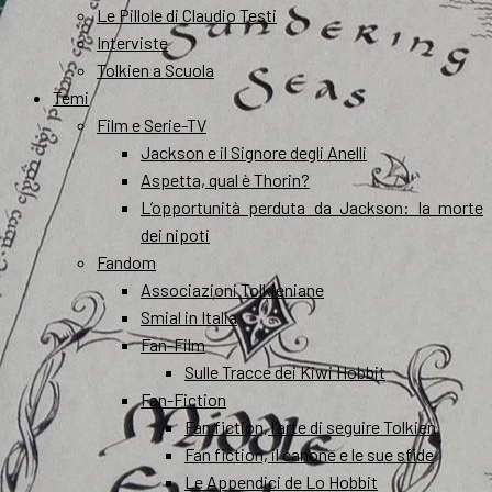
Le Pillole di Claudio Testi
Interviste
Tolkien a Scuola
Temi
Film e Serie-TV
Jackson e il Signore degli Anelli
Aspetta, qual è Thorin?
L’opportunità perduta da Jackson: la morte
dei nipoti
Fandom
Associazioni Tolkieniane
Smial in Italia
Fan-Film
Sulle Tracce dei Kiwi Hobbit
Fan-Fiction
Fan fiction, l’arte di seguire Tolkien
Fan fiction, il canone e le sue sfide
Le Appendici de Lo Hobbit