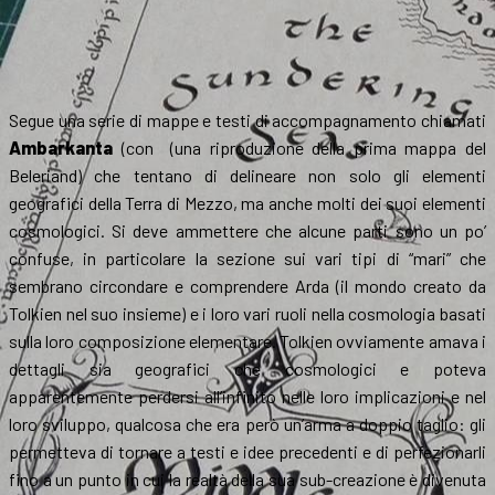
Segue una serie di mappe e testi di accompagnamento chiamati
Ambarkanta
(con (una riproduzione della prima mappa del
Beleriand) che tentano di delineare non solo gli elementi
geografici della Terra di Mezzo, ma anche molti dei suoi elementi
cosmologici. Si deve ammettere che alcune parti sono un po’
confuse, in particolare la sezione sui vari tipi di “mari” che
sembrano circondare e comprendere Arda (il mondo creato da
Tolkien nel suo insieme) e i loro vari ruoli nella cosmologia basati
sulla loro composizione elementare. Tolkien ovviamente amava i
dettagli sia geografici che cosmologici e poteva
apparentemente perdersi all’infinito nelle loro implicazioni e nel
loro sviluppo, qualcosa che era però un’arma a doppio taglio: gli
permetteva di tornare a testi e idee precedenti e di perfezionarli
fino a un punto in cui la realtà della sua sub-creazione è divenuta