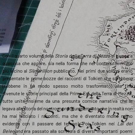
Con il quarto volume della
Storia della Terra di Mezzo
si giunge a
qualcosa che appare, sia nella forma che nel contenuto, molto
più vicino al
Silmarillion
pubblicato. Nei primi due volumi erano
presentate le prime bozze dei racconti di Tolkien che sarebbero
(sebbene in un modo spesso molto trasformato) alla fine
divenute le storie principali della Prima Era della Terra di Mezzo,
tutte unite insieme da una presunta cornice narrativa che le
legava alla storia del nostro mondo (un elemento che in realtà non
ha mai lasciato i racconti, ma che è diventato molto meno
evidente con il passare del tempo). Poi Tolkien nei
Lai del
Beleriand
era passato alla scrittura di diversi importanti poemi