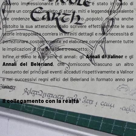
davvero impressionante (è un uomo che è stato in grado di
creare un corpus completo di storie, miti e leggende equivalente
alle credenze mitologiche di un intero popolo); ma ha anche
distolto la sua attenzione dallo scrivere effettivamente le sue
storie intrappolato com’era in infiniti dettagli e nella necessità di
perfezionare costantemente ed elaborare completamente tutte
le implicazioni di una data idea o concetto.
Infine ci sono le due serie di annali: gli
Annali di Valinor
e gli
Annali del Beleriand
, che forniscono ciascuno un altro
riassunto dei principali eventi accaduti rispettivamente a Valinor
e nei successivi regni elfici del Beleriand in formato anno per
anno.
Il collegamento con la realtà