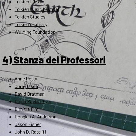
Tolkien Library
Tolkien Music Festival
Tolkien Studies
Tolkien's Library
Wu Ming Foundation
4) Stanza dei Professori
Anne Petty
Corey Olsen
David Bratman
Diana Pavlac Glyer
Dimitra Fimi
Douglas A. Anderson
Jason Fisher
John D. Rateliff