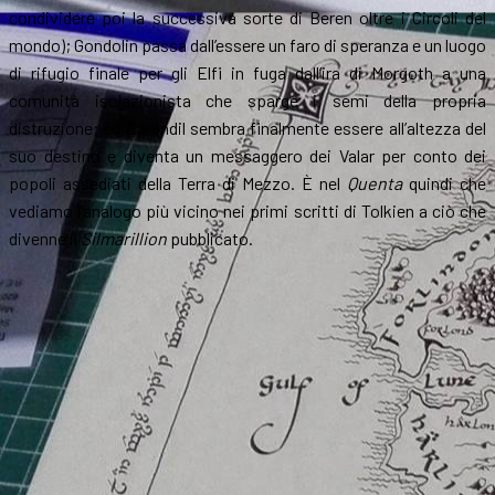
condividere poi la successiva sorte di Beren oltre i Circoli del
mondo); Gondolin passa dall’essere un faro di speranza e un luogo
di rifugio finale per gli Elfi in fuga dall’ira di Morgoth a una
comunità isolazionista che sparge i semi della propria
distruzione; ed Eärendil sembra finalmente essere all’altezza del
suo destino e diventa un messaggero dei Valar per conto dei
popoli assediati della Terra di Mezzo. È nel
Quenta
quindi che
vediamo l’analogo più vicino nei primi scritti di Tolkien a ciò che
divenne il
Silmarillion
pubblicato.