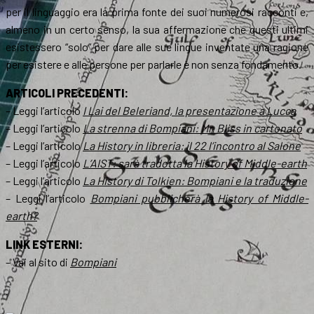
per il linguaggio era la prima fonte dei suoi numerosi racconti e,
almeno in un certo senso, la sua affermazione che questi ultimi
esistessero “solo” per dare alle sue lingue inventate una ragione
per esistere e alle persone per parlarle è non senza fondamento.
ARTICOLI PRECEDENTI:
– Leggi l’articolo
I Lai del Beleriand, la presentazione a Lucca
– Leggi l’articolo
La strenna di Bompiani: Mr. Bliss in cartonato
– Leggi l’articolo
La History in libreria: il 22 l’incontro al Salone
– Leggi l’articolo
L’AIST: sarà tradotta la History of Middle-earth
– Leggi l’articolo
La History di Tolkien: Bompiani e la traduzione
– Leggi l’articolo
Bompiani pubblicherà la History of Middle-
earth?
LINK ESTERNI:
– Vai al sito di
Bompiani
.