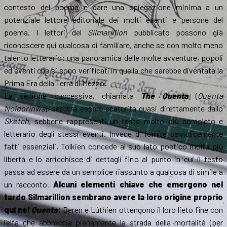
contesto del poema e dare una spiegazione minima a un
potenziale lettore editoriale dei molti eventi e persone del
poema. I lettori del
Silmarillion
pubblicato possono già
riconoscere qui qualcosa di familiare, anche se con molto meno
talento letterario: una panoramica delle molte avventure, popoli
ed eventi che si sono verificati in quella che sarebbe diventata la
Prima Era della Terra di Mezzo.
La sezione successiva, chiamata
The Quenta
(
Quenta
Noldorinwa
), sembra essere scaturita quasi direttamente dallo
Sketch
, sebbene rappresenti un testo molto più completo e
letterario degli stessi eventi. Invece di fornire semplicemente
fatti essenziali, Tolkien concede al suo lato poetico molta più
libertà e lo arricchisce di dettagli fino al punto in cui il testo
passa ad essere da un semplice riassunto a qualcosa di simile a
un racconto.
Alcuni elementi chiave che emergono nel
tardo Silmarillion sembrano avere la loro origine proprio
qui nel
Quenta
:
Beren e Lúthien ottengono il loro lieto fine con
l’elfa che abbraccia pienamente la strada della mortalità (per