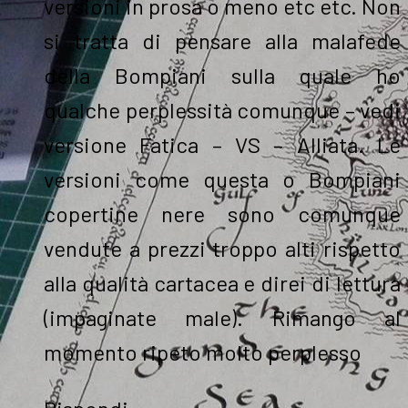
versioni in prosa o meno etc etc. Non
si tratta di pensare alla malafede
della Bompiani sulla quale ho
qualche perplessità comunque – vedi
versione Fatica – VS – Alliata. Le
versioni come questa o Bompiani
copertine nere sono comunque
vendute a prezzi troppo alti rispetto
alla qualità cartacea e direi di lettura
(impaginate male). Rimango al
momento ripeto molto perplesso