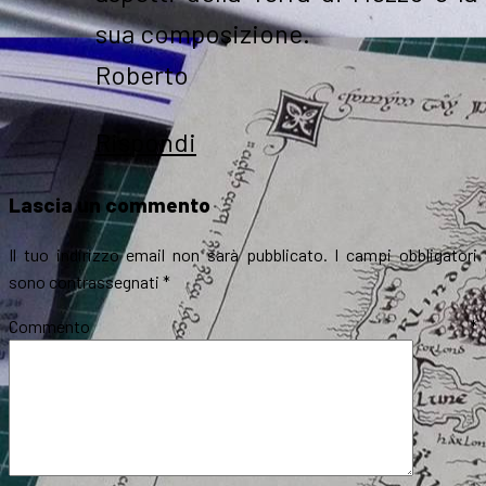
sua composizione.
Roberto
Rispondi
Lascia un commento
Il tuo indirizzo email non sarà pubblicato.
I campi obbligatori
sono contrassegnati
*
Commento
*