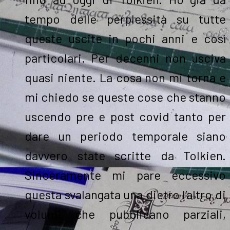
tempo delle perplessità su tutte
queste uscite in pochi anni e così
particolari. Per decenni non usciva
quasi niente. La cosa non mi torna e
mi chiedo se queste cose che stanno
uscendo pre e post covid tanto per
dare un periodo temporale siano
davvero state scritte da Tolkien.
Sinceramente mi pare eccessivo
questa svalangata una dietro l’altro di
volumi che pubblicano parziali,