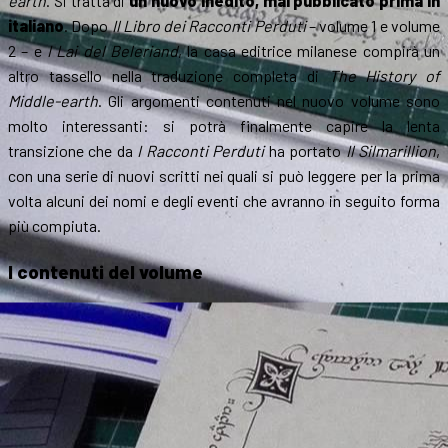
earth
. Si tratta di
un nuovo inedito, mai pubblicato prima in
italiano
. Dopo
Il Libro dei Racconti Perduti
– volume 1 e volume
2 – e
I Lai del Beleriand
, la casa editrice milanese compirà un
altro tassello nella traduzione completa di
The History of
Middle-earth
. Gli argomenti contenuti nel nuovo volume sono
molto interessanti: si potrà finalmente capire la lenta
transizione che da
I Racconti Perduti
ha portato
Il Silmarillion
,
con una serie di nuovi scritti nei quali si può leggere per la prima
volta alcuni dei nomi e degli eventi che avranno in seguito forma
più compiuta.
I contenuti del volume