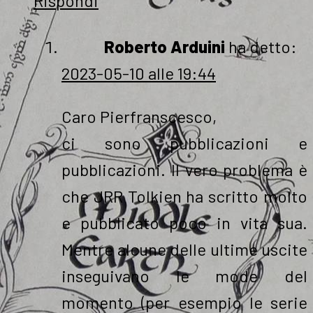
Rispondi
Roberto Arduini
ha detto:
2023-05-10 alle 19:44
Caro Pierfranscesco,
ci sono pubblicazioni e
pubblicazioni. Il vero problema è
che JRR Tolkien ha scritto molto
e pubblicato poco in vita sua.
Mentre alcune delle ultime uscite
inseguivano le mode del
momento (per esempio le serie