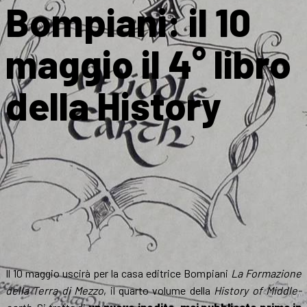
Bompiani: il 10
maggio il 4° libro
della History
Il 10 maggio uscirà per la casa editrice Bompiani
La Formazione
della Terra di Mezzo
, il quarto volume della
History of Middle-