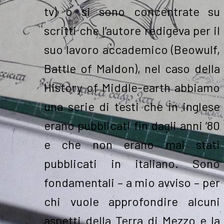
tv) o si sono concentrate su
scritti che l’autore redigeva per il
suo lavoro accademico (Beowulf,
Battle of Maldon), nel caso della
History of Middle-earth abbiamo
una serie di testi che in inglese
erano pubblicati fin dagli anni ’80
e che non erano mai stati
pubblicati in italiano. Sono
fondamentali – a mio avviso – per
chi vuole approfondire alcuni
aspetti della Terra di Mezzo e la