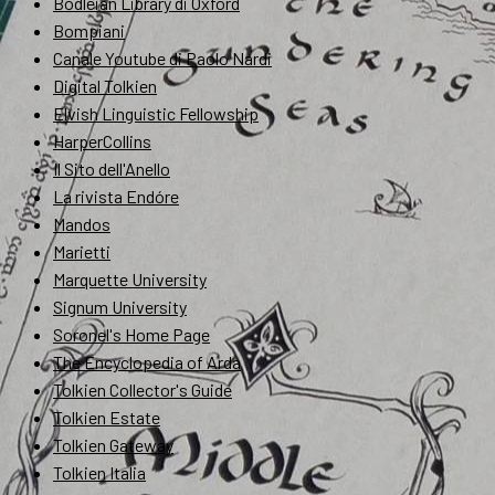
Bodleian Library di Oxford
Bompiani
Canale Youtube di Paolo Nardi
Digital Tolkien
Elvish Linguistic Fellowship
HarperCollins
Il Sito dell'Anello
La rivista Endóre
Mandos
Marietti
Marquette University
Signum University
Soronel's Home Page
The Encyclopedia of Arda
Tolkien Collector's Guide
Tolkien Estate
Tolkien Gateway
Tolkien Italia