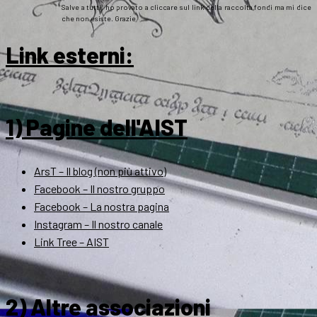
Salve a tutti, ho provato a cliccare sul link della raccolta fondi ma mi dice
che non esiste. Grazie
Link esterni
:
1) Pagine dell'AIST
ArsT – Il blog (non più attivo)
Facebook – Il nostro gruppo
Facebook – La nostra pagina
Instagram – Il nostro canale
Link Tree – AIST
2) Altre associazioni