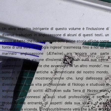
Un altro aspetto intrigante di questo volume è l’inclusione di
diverse traduzioni in anglosassone di alcuni di questi testi, un
cenno al fatto che l’idea generale delle prime storie elfiche come
fonte di una vera “mitologia inglese” trasmessa fino a noi da un
marinaio anglosassone (Ælfwine) era ancora una parte
importante della visione d’insieme di Tolkien sulla sua opera.
Queste non sono storie che avvennero in “un altro mondo”, ma
sono le storie più antiche e dimenticate del nostro mondo.
Queste traduzioni mostrano anche che, lungi dall’essere un
diversivo dalla sua vita professionale di filologo e studioso di
anglosassone, gli scritti di Tolkien sulla Terra di Mezzo erano
intimamente connessi ai suoi studi professionali e sembra
probabile che entrambi gli aspetti della sua vita a si siano
influenzati a vicenda. È indiscutibilmente vero che il suo amore