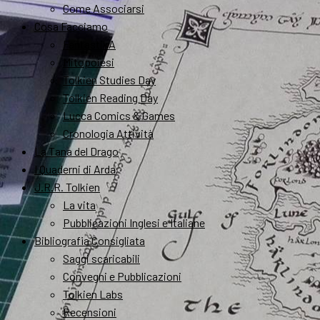
Come Associarsi
Cosa Facciamo
FantastikA
Mitopoiesi
Tolkien Studies Day
Tolkien Reading Day
Lucca Comics & Games
Cronologia Attività
La Tana del Drago
I Quaderni di Arda
J.R.R. Tolkien
La vita
Pubblicazioni Inglesi e Italiane
Bibliografia Consigliata
Saggi scaricabili
Convegni e Pubblicazioni
Tolkien Labs
Recensioni