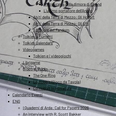
I retroscena della dimora di Elrond
L’ultimo portatore dell’Anello
Abiti della Terra di Mezzo: Gli Hobbit
Abiti della Terra di Mezzo: Gli Elfi
Il Signore del Fandom
Tolkien a Fumetti
Tolkien Calendars
Videogames
Tolkien e i videogiochi
Librigame
Gioco di Ruolo
The One Ring
Lo Hobbit (Gioco da Tavola)
Lo Hobbit in miniatura
Calendario Eventi
ENG
I Quaderni di Arda: Call for Papers 2026
An interview with R. Scott Bakker