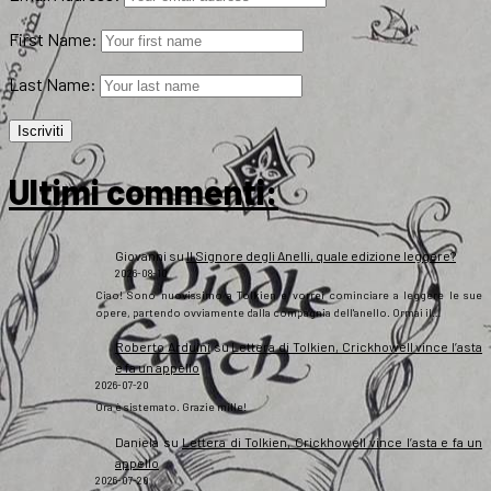
First Name:
Last Name:
Ultimi commenti:
Giovanni
su
Il Signore degli Anelli, quale edizione leggere?
2026-08-10
Ciao! Sono nuovissimo a Tolkien e vorrei cominciare a leggere le sue
opere, partendo ovviamente dalla compagnia dell'anello. Ormai il…
Roberto Arduini
su
Lettera di Tolkien, Crickhowell vince l’asta
e fa un appello
2026-07-20
Ora è sistemato. Grazie mille!
Daniela
su
Lettera di Tolkien, Crickhowell vince l’asta e fa un
appello
2026-07-20