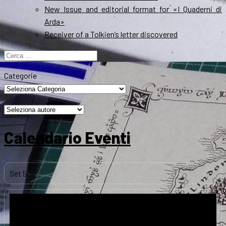
New Issue and editorial format for «I Quaderni di
Arda»
Receiver of a Tolkien’s letter discovered
Ricerca
per:
Categorie
Calendario Eventi
Set
5