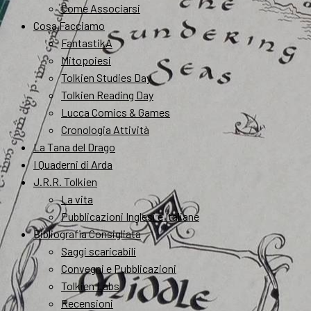
Come Associarsi
Cosa Facciamo
FantastikA
Mitopoiesi
Tolkien Studies Day
Tolkien Reading Day
Lucca Comics & Games
Cronologia Attività
La Tana del Drago
I Quaderni di Arda
J.R.R. Tolkien
La vita
Pubblicazioni Inglesi e Italiane
Bibliografia Consigliata
Saggi scaricabili
Convegni e Pubblicazioni
Tolkien Labs
Recensioni