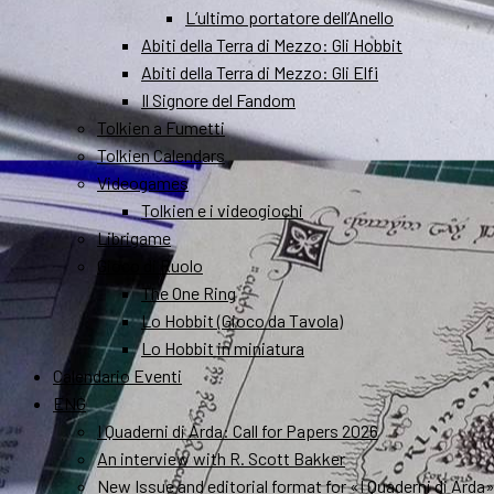
L’ultimo portatore dell’Anello
Abiti della Terra di Mezzo: Gli Hobbit
Abiti della Terra di Mezzo: Gli Elfi
Il Signore del Fandom
Tolkien a Fumetti
Tolkien Calendars
Videogames
Tolkien e i videogiochi
Librigame
Gioco di Ruolo
The One Ring
Lo Hobbit (Gioco da Tavola)
Lo Hobbit in miniatura
Calendario Eventi
ENG
I Quaderni di Arda: Call for Papers 2026
An interview with R. Scott Bakker
New Issue and editorial format for «I Quaderni di Arda