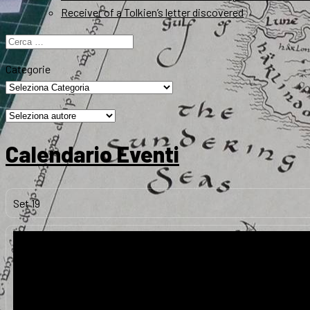
Receiver of a Tolkien’s letter discovered
Ricerca
per:
Categorie
Calendario Eventi
Set
19