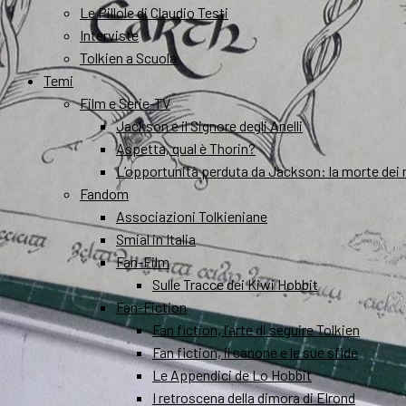
Le Pillole di Claudio Testi
Interviste
Tolkien a Scuola
Temi
Film e Serie-TV
Jackson e il Signore degli Anelli
Aspetta, qual è Thorin?
L’opportunità perduta da Jackson: la morte dei 
Fandom
Associazioni Tolkieniane
Smial in Italia
Fan-Film
Sulle Tracce dei Kiwi Hobbit
Fan-Fiction
Fan fiction, l’arte di seguire Tolkien
Fan fiction, il canone e le sue sfide
Le Appendici de Lo Hobbit
I retroscena della dimora di Elrond