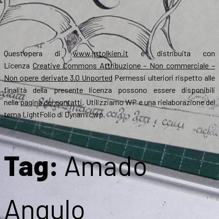
Quest’opera di
www.jrrtolkien.it
è distribuita con
Licenza
Creative Commons Attribuzione – Non commerciale –
Non opere derivate 3.0 Unported
Permessi ulteriori rispetto alle
finalità della presente licenza possono essere disponibili
nella
pagina dei contatti
. Utilizziamo WP e una rielaborazione del
tema LightFolio di Dynamicwp.
Tag:
Amado
Angulo