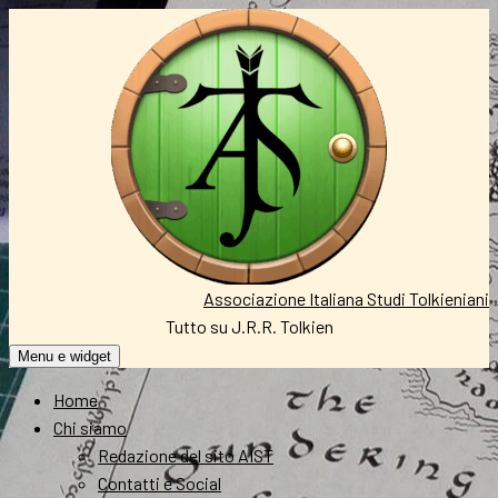
Vai
al
contenuto
Associazione Italiana Studi Tolkieniani
Tutto su J.R.R. Tolkien
Menu e widget
Home
Chi siamo
Redazione del sito AIST
Contatti e Social