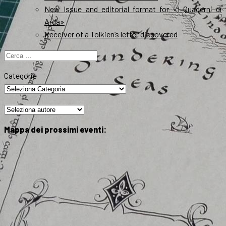
New Issue and editorial format for «I Quaderni di
Arda»
Receiver of a Tolkien’s letter discovered
Ricerca
per:
Categorie
Mappa dei prossimi eventi: