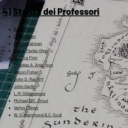
4) Stanza dei Professori
Anne Petty
Corey Olsen
David Bratman
Diana Pavlac Glyer
Dimitra Fimi
Douglas A. Anderson
Jason Fisher
John D. Rateliff
John Garth
L.M. Gildersleeve
Michael D.C. Drout
Verlyn Flieger
W. G. Hammond & C. Scull