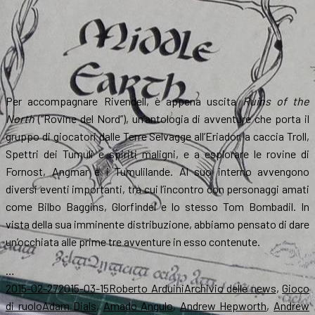
Per accompagnare Rivendell, è appena uscita
Ruins of the
North
(“Rovine del Nord”), un’antologia di avventure che porta il
gruppo di giocatori dalle Terre Selvagge all’Eriador, a caccia Troll,
Spettri dei Tumuli e spiriti maligni, e a esplorare le rovine di
Fornost, Angmar e i Tumulilande. Al suo interno avvengono
diversi eventi importanti, tra cui l’incontro con personaggi amati
come Bilbo Baggins, Glorfindel e lo stesso Tom Bombadil. In
vista della sua imminente distribuzione, abbiamo pensato di dare
un’occhiata alle prime tre avventure in esso contenute.
…
Scritto
Autore
Categorie
2015-02-27
2015-03-15
Roberto Arduini
Archivio delle news
,
Gioco
il
Tag
di ruolo
Adam Dials
,
Amado Angulo
,
Andrew Hepworth
,
Andrew