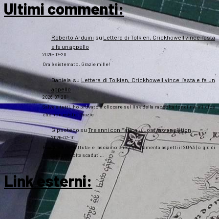
Ultimi commenti:
Roberto Arduini
su
Lettera di Tolkien, Crickhowell vince l’asta
e fa un appello
2026-07-20
Ora è sistemato. Grazie mille!
Daniela
su
Lettera di Tolkien, Crickhowell vince l’asta e fa un
appello
2026-07-20
Salve a tutti, ho provato a cliccare sul link della raccolta fondi ma mi dice
che non esiste. Grazie
Gipsoteco
su
Tre anni con Fatica… Lost in translation
2026-07-10
Passatemi la battuta: e lasciamo che chi si lamenta aspetti il 2043 (o giù di
lì), così una volta scaduti…
Link esterni
: