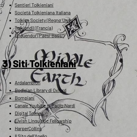
Sentieri Tolkieniani
Società Tolkieniana Italiana
Tolkien Society (Regno Unito)
Tolkiendil (Francia)
Unquendor (Paesi Bassi)
3) Siti Tolkieniani
Ardalambion
Bodleian Library di Oxford
Bompiani
Canale Youtube di Paolo Nardi
Digital Tolkien
Elvish Linguistic Fellowship
HarperCollins
Il Sito dell'Anello