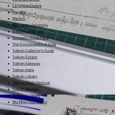
La rivista Endóre
Mandos
Marietti
Marquette University
Signum University
Soronel's Home Page
The Encyclopedia of Arda
Tolkien Collector's Guide
Tolkien Estate
Tolkien Gateway
Tolkien Italia
Tolkien Library
Tolkien Music Festival
Tolkien Studies
Tolkien's Library
Wu Ming Foundation