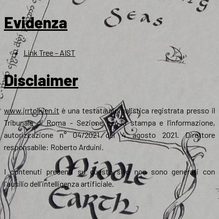
Evidenza
Link Tree – AIST
Disclaimer
www.jrrtolkien.it
è una testata giornalistica registrata presso il
Tribunale di Roma - Sezione per la stampa e l’informazione,
autorizzazione n° 04/2021 del 4 agosto 2021. Direttore
responsabile: Roberto Arduini.
I contenuti presenti su questo sito non sono generati con
l'ausilio dell'intelligenza artificiale.