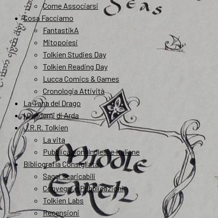
Come Associarsi
Cosa Facciamo
FantastikA
Mitopoiesi
Tolkien Studies Day
Tolkien Reading Day
Lucca Comics & Games
Cronologia Attività
La Tana del Drago
I Quaderni di Arda
J.R.R. Tolkien
La vita
Pubblicazioni Inglesi e Italiane
Bibliografia Consigliata
Saggi scaricabili
Convegni e Pubblicazioni
Tolkien Labs
Recensioni