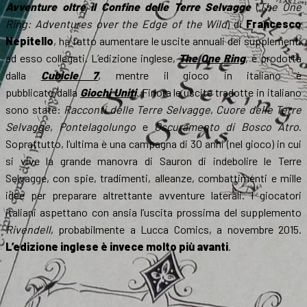
Avventure oltre il Confine delle Terre Selvagge
(
The One
Ring: Adventures over the Edge of the Wild
) di
Francesco
Nepitello
, ha fatto aumentare le uscite annuali dei supplementi
ad esso collegati. L’edizione inglese,
The One Ring
, è prodotta
dalla
Cubicle 7
, mentre il gioco in italiano è
pubblicato dalla
Giochi Uniti
. Finora le uscite tradotte in italiano
sono state:
Racconti delle Terre Selvagge
,
Cuore delle Terre
Selvagge
,
Pontelagolungo
e
Oscuramento di Bosco Atro
.
Soprattutto, l’ultima è una campagna di 30 anni (nel gioco) in cui
si vive la grande manovra di Sauron di indebolire le Terre
Selvagge, con spie, tradimenti, alleanze, combattimenti e mille
idee per preparare altrettante avventure laterali. I giocatori
italiani aspettano con ansia l’uscita prossima del supplemento
Rivendell
, probabilmente a Lucca Comics, a novembre 2015.
L’edizione inglese è invece molto più avanti
.