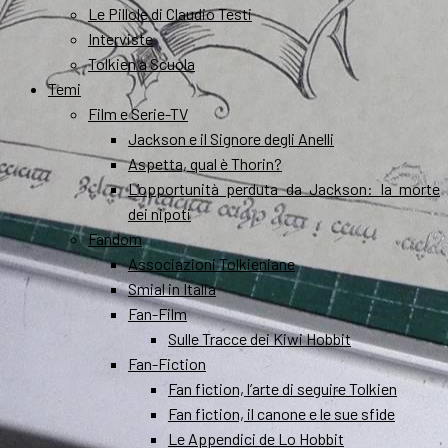
Le Pillole di Claudio Testi
Interviste
Tolkien a Scuola
Temi
Film e Serie-TV
Jackson e il Signore degli Anelli
Aspetta, qual è Thorin?
L’opportunità perduta da Jackson: la morte
dei nipoti
Fandom
Associazioni Tolkieniane
Smial in Italia
Fan-Film
Sulle Tracce dei Kiwi Hobbit
Fan-Fiction
Fan fiction, l’arte di seguire Tolkien
Fan fiction, il canone e le sue sfide
Le Appendici de Lo Hobbit