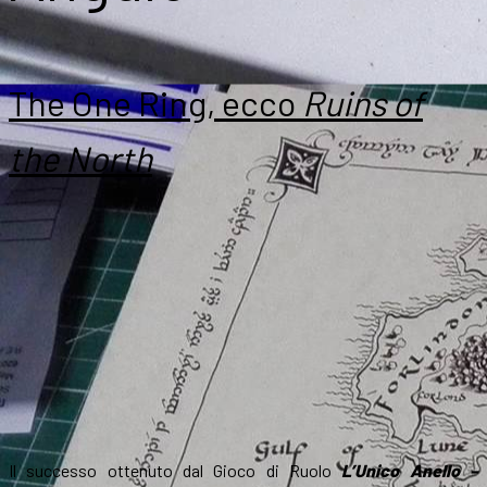
The One Ring, ecco
Ruins of
the North
Il successo ottenuto dal Gioco di Ruolo
L’Unico Anello –