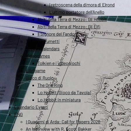
I retroscena della dimora di Elrond
L’ultimo portatore dell’Anello
Abiti della Terra di Mezzo: Gli Hobbit
Abiti della Terra di Mezzo: Gli Elfi
Il Signore del Fandom
Tolkien a Fumetti
Tolkien Calendars
Videogames
Tolkien e i videogiochi
Librigame
Gioco di Ruolo
The One Ring
Lo Hobbit (Gioco da Tavola)
Lo Hobbit in miniatura
Calendario Eventi
ENG
I Quaderni di Arda: Call for Papers 2026
An interview with R. Scott Bakker