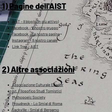
1) Pagine dell'AIST
ArsT – Il blog (non più attivo)
Facebook – Il nostro gruppo
Facebook – La nostra pagina
Instagram – Il nostro canale
Link Tree – AIST
2) Altre associazioni
Associazione Culturale Eriador
Ist. Filosofico Studi Tomistici
Mythopoeic Society
Proudneck – Lo Smial di Roma
Sackville – Smial di Bergamo