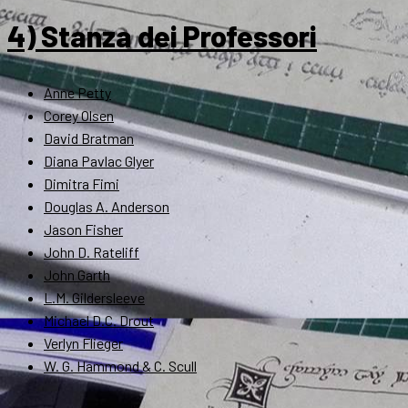
4) Stanza dei Professori
Anne Petty
Corey Olsen
David Bratman
Diana Pavlac Glyer
Dimitra Fimi
Douglas A. Anderson
Jason Fisher
John D. Rateliff
John Garth
L.M. Gildersleeve
Michael D.C. Drout
Verlyn Flieger
W. G. Hammond & C. Scull