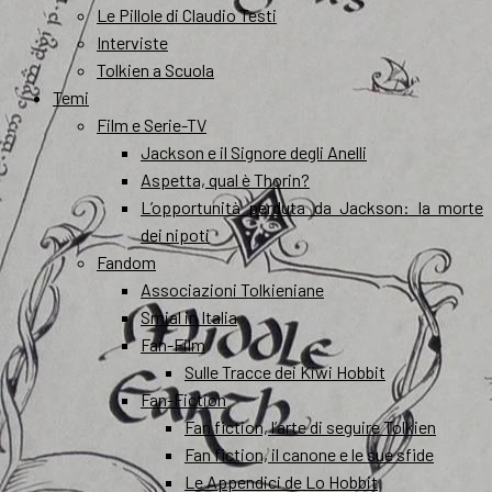
Le Pillole di Claudio Testi
Interviste
Tolkien a Scuola
Temi
Film e Serie-TV
Jackson e il Signore degli Anelli
Aspetta, qual è Thorin?
L’opportunità perduta da Jackson: la morte
dei nipoti
Fandom
Associazioni Tolkieniane
Smial in Italia
Fan-Film
Sulle Tracce dei Kiwi Hobbit
Fan-Fiction
Fan fiction, l’arte di seguire Tolkien
Fan fiction, il canone e le sue sfide
Le Appendici de Lo Hobbit