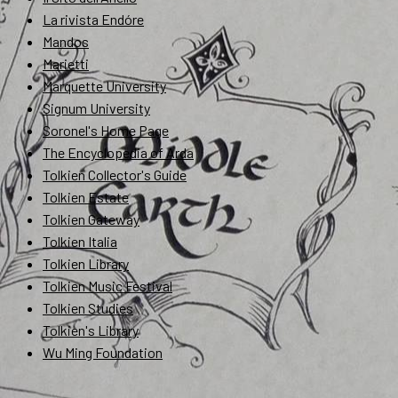
La rivista Endóre
Mandos
Marietti
Marquette University
Signum University
Soronel's Home Page
The Encyclopedia of Arda
Tolkien Collector's Guide
Tolkien Estate
Tolkien Gateway
Tolkien Italia
Tolkien Library
Tolkien Music Festival
Tolkien Studies
Tolkien's Library
Wu Ming Foundation