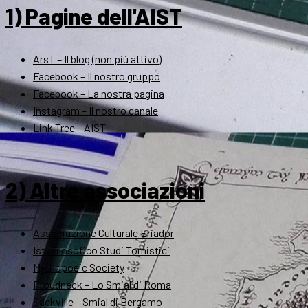
1) Pagine dell'AIST
ArsT – Il blog (non più attivo)
Facebook – Il nostro gruppo
Facebook – La nostra pagina
Instagram – Il nostro canale
Link Tree – AIST
2) Altre associazioni
Associazione Culturale Eriador
Ist. Filosofico Studi Tomistici
Mythopoeic Society
Proudneck – Lo Smial di Roma
Sackville – Smial di Bergamo