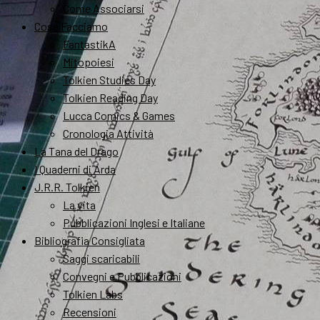
Come Associarsi
Cosa Facciamo
FantastikA
Mitopoiesi
Tolkien Studies Day
Tolkien Reading Day
Lucca Comics & Games
Cronologia Attività
La Tana del Drago
I Quaderni di Arda
J.R.R. Tolkien
La vita
Pubblicazioni Inglesi e Italiane
Bibliografia Consigliata
Saggi scaricabili
Convegni e Pubblicazioni
Tolkien Labs
Recensioni