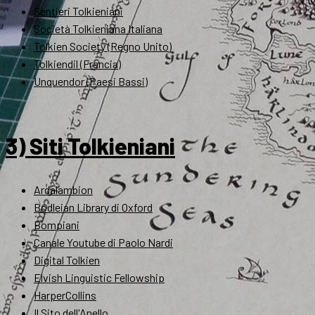
Sentieri Tolkieniani
Società Tolkieniana Italiana
Tolkien Society (Regno Unito)
Tolkiendil (Francia)
Unquendor (Paesi Bassi)
3) Siti Tolkieniani
Ardalambion
Bodleian Library di Oxford
Bompiani
Canale Youtube di Paolo Nardi
Digital Tolkien
Elvish Linguistic Fellowship
HarperCollins
Il Sito dell'Anello