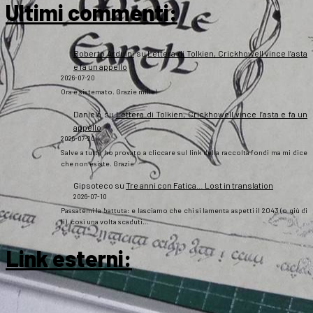
Ultimi commenti:
Roberto Arduini
su
Lettera di Tolkien, Crickhowell vince l’asta
e fa un appello
2026-07-20
Ora è sistemato. Grazie mille!
Daniela
su
Lettera di Tolkien, Crickhowell vince l’asta e fa un
appello
2026-07-20
Salve a tutti, ho provato a cliccare sul link della raccolta fondi ma mi dice
che non esiste. Grazie
Gipsoteco
su
Tre anni con Fatica… Lost in translation
2026-07-10
Passatemi la battuta: e lasciamo che chi si lamenta aspetti il 2043 (o giù di
lì), così una volta scaduti…
Link esterni
: