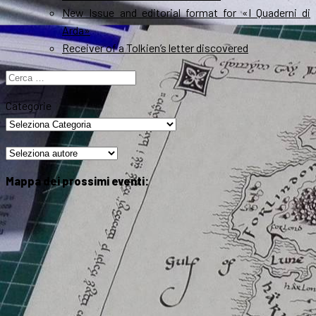
New Issue and editorial format for «I Quaderni di
Arda»
Receiver of a Tolkien’s letter discovered
Ricerca
per:
Categorie
Mappa dei prossimi eventi: