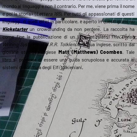
mondo ai linguaggi e non il contrario. Per me, viene prima il nome
e poi la storia» (
Lettera 165
). Per tutti gli appassionati di questi
linguaggi, di quelli elfici in particolare, è aperto in questi giorni su
Kickstarter
un crowdfunding da non perdere. La raccolta ha
come fine la pubblicazione di un libro intitolato
The Elvish
Writing Systems of J.R.R. Tolkien
, in lingua inglese, scritto dal
giovane studioso inglese
Matt (Matthews) Coombes
. Tale
libro si propone di essere una guida scrupolosa e accurata ai
sistemi di scrittura degli Elfi tolkieniani,