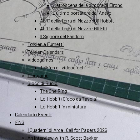
I retroscena della dimora di Elrond
L’ultimo portatore dell’Anello
Abiti della Terra di Mezzo: Gli Hobbit
Abiti della Terra di Mezzo: Gli Elfi
Il Signore del Fandom
Tolkien a Fumetti
Tolkien Calendars
Videogames
Tolkien e i videogiochi
Librigame
Gioco di Ruolo
The One Ring
Lo Hobbit (Gioco da Tavola)
Lo Hobbit in miniatura
Calendario Eventi
ENG
I Quaderni di Arda: Call for Papers 2026
An interview with R. Scott Bakker