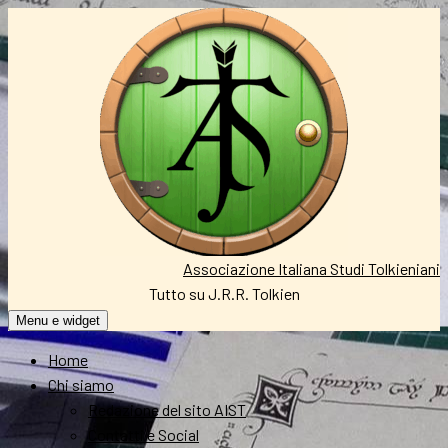
Vai
al
contenuto
Associazione Italiana Studi Tolkieniani
Tutto su J.R.R. Tolkien
Menu e widget
Home
Chi siamo
Redazione del sito AIST
Contatti e Social