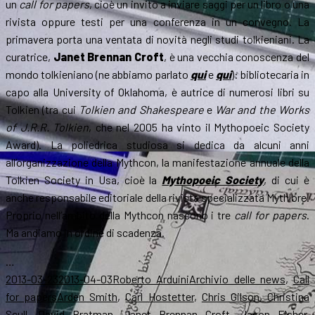
un
call for papers
, cioè un invito a inviare saggi per un libro o una
rivista oppure testi per una conferenza in un convegno. La
primavera porta una ventata di novità negli studi tolkieniani. La
curatrice,
Janet Brennan Croft
, è una vecchia conoscenza del
mondo tolkieniano (ne abbiamo parlato
qui
e
qui
): bibliotecaria in
capo alla University of Oklahoma, è autrice di numerosi libri su
Tolkien (tra cui
Tolkien and Shakespeare
e
War and the Works
of J.R.R. Tolkien
, che nel 2005 ha vinto il Mythopoeic Society
Award). La poliedrica studiosa si dedica da alcuni anni
all’organizzazione della Mythcon, la manifestazione annuale della
Tolkien Society in Usa, cioè la
Mythopoeic Society
, di cui è
anche responsabile editoriale della rivista specializzata Mythlore.
Proprio nell’ambito della Mythcon nascono i tre
call for papers
.
Ma andiamo in ordine di scadenza.
…
Scritto
Autore
Categorie
2013-03-23
2013-04-03
Roberto Arduini
Archivio delle news
,
Call
il
Tag
for papers
Arden Smith
,
Carl Hostetter
,
Chris Gilson
,
Christina
Scull
,
David Bratman
,
Janet Brennan Croft
,
Jason Fisher
,