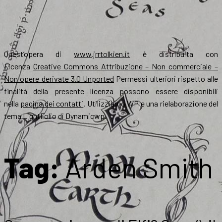
Quest’opera di
www.jrrtolkien.it
è distribuita con
Licenza
Creative Commons Attribuzione – Non commerciale –
Non opere derivate 3.0 Unported
Permessi ulteriori rispetto alle
finalità della presente licenza possono essere disponibili
nella
pagina dei contatti
. Utilizziamo WP e una rielaborazione del
tema LightFolio di Dynamicwp.
Tag:
Arden Smith