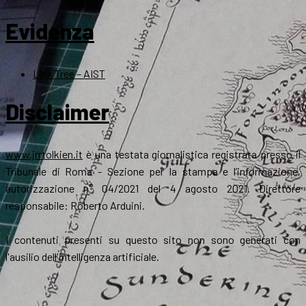
Evidenza
Link Tree – AIST
Disclaimer
www.jrrtolkien.it
è una testata giornalistica registrata presso il
Tribunale di Roma - Sezione per la stampa e l’informazione,
autorizzazione n° 04/2021 del 4 agosto 2021. Direttore
responsabile: Roberto Arduini.
I contenuti presenti su questo sito non sono generati con
l'ausilio dell'intelligenza artificiale.