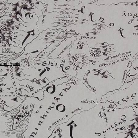
fa un appello
ello
he non esiste. Grazie
), così una volta scaduti…