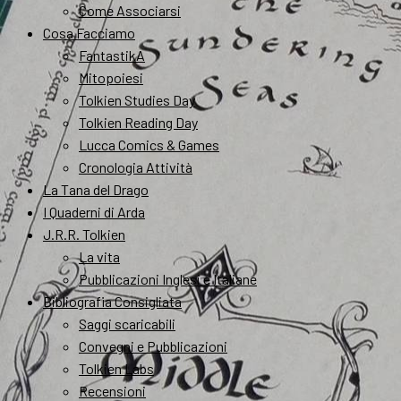
Come Associarsi
Cosa Facciamo
FantastikA
Mitopoiesi
Tolkien Studies Day
Tolkien Reading Day
Lucca Comics & Games
Cronologia Attività
La Tana del Drago
I Quaderni di Arda
J.R.R. Tolkien
La vita
Pubblicazioni Inglesi e Italiane
Bibliografia Consigliata
Saggi scaricabili
Convegni e Pubblicazioni
Tolkien Labs
Recensioni