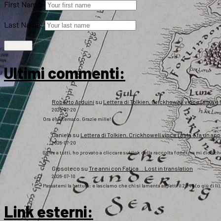
First Name:
Last Name:
Ultimi commenti:
Roberto Arduini
su
Lettera di Tolkien, Crickhowell vince l’asta e 
2026-07-20
Ora è sistemato. Grazie mille!
Daniela
su
Lettera di Tolkien, Crickhowell vince l’asta e fa un app
2026-07-20
Salve a tutti, ho provato a cliccare sul link della raccolta fondi ma mi dice c
Gipsoteco
su
Tre anni con Fatica… Lost in translation
2026-07-10
Passatemi la battuta: e lasciamo che chi si lamenta aspetti il 2043 (o giù di lì
Link esterni
: