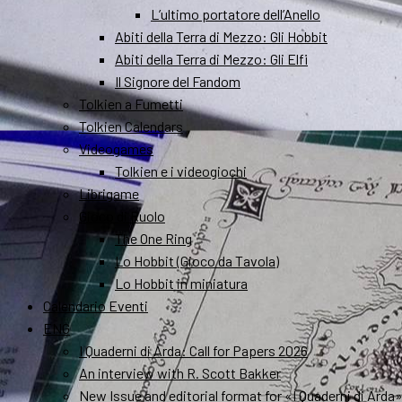
L’ultimo portatore dell’Anello
Abiti della Terra di Mezzo: Gli Hobbit
Abiti della Terra di Mezzo: Gli Elfi
Il Signore del Fandom
Tolkien a Fumetti
Tolkien Calendars
Videogames
Tolkien e i videogiochi
Librigame
Gioco di Ruolo
The One Ring
Lo Hobbit (Gioco da Tavola)
Lo Hobbit in miniatura
Calendario Eventi
ENG
I Quaderni di Arda: Call for Papers 2026
An interview with R. Scott Bakker
New Issue and editorial format for «I Quaderni di Arda