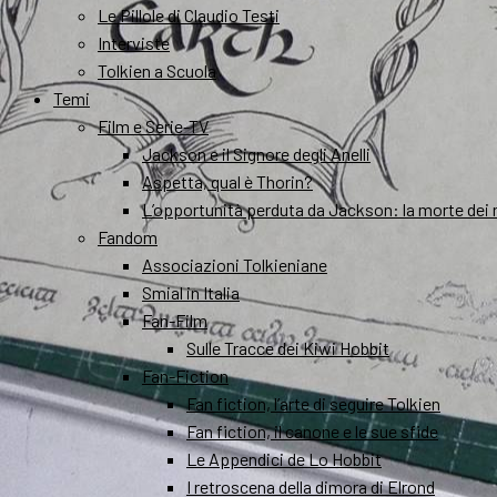
Le Pillole di Claudio Testi
Interviste
Tolkien a Scuola
Temi
Film e Serie-TV
Jackson e il Signore degli Anelli
Aspetta, qual è Thorin?
L’opportunità perduta da Jackson: la morte dei 
Fandom
Associazioni Tolkieniane
Smial in Italia
Fan-Film
Sulle Tracce dei Kiwi Hobbit
Fan-Fiction
Fan fiction, l’arte di seguire Tolkien
Fan fiction, il canone e le sue sfide
Le Appendici de Lo Hobbit
I retroscena della dimora di Elrond