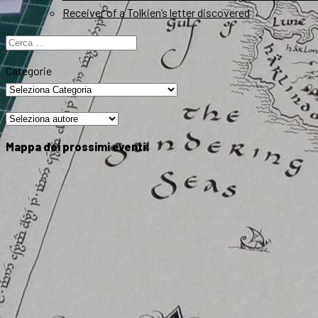
Receiver of a Tolkien’s letter discovered
Ricerca
per:
Categorie
Mappa dei prossimi eventi: