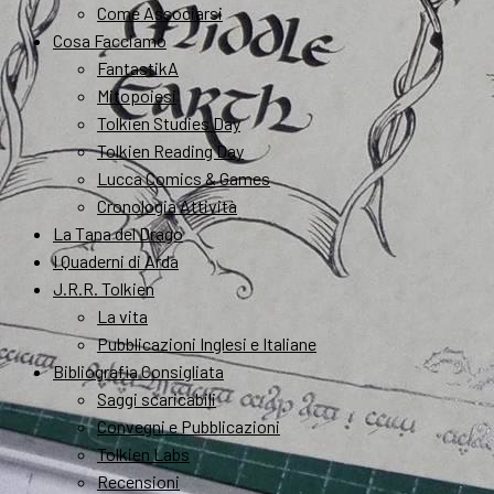
Come Associarsi
Cosa Facciamo
FantastikA
Mitopoiesi
Tolkien Studies Day
Tolkien Reading Day
Lucca Comics & Games
Cronologia Attività
La Tana del Drago
I Quaderni di Arda
J.R.R. Tolkien
La vita
Pubblicazioni Inglesi e Italiane
Bibliografia Consigliata
Saggi scaricabili
Convegni e Pubblicazioni
Tolkien Labs
Recensioni