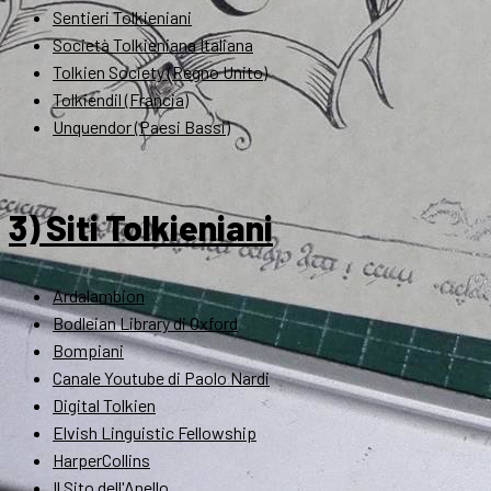
Sentieri Tolkieniani
Società Tolkieniana Italiana
Tolkien Society (Regno Unito)
Tolkiendil (Francia)
Unquendor (Paesi Bassi)
3) Siti Tolkieniani
Ardalambion
Bodleian Library di Oxford
Bompiani
Canale Youtube di Paolo Nardi
Digital Tolkien
Elvish Linguistic Fellowship
HarperCollins
Il Sito dell'Anello