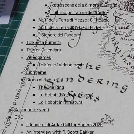
I retroscena della dimora di Elrond
L’ultimo portatore dell’Anello
Abiti della Terra di Mezzo: Gli Hobbit
Abiti della Terra di Mezzo: Gli Elfi
Il Signore del Fandom
Tolkien a Fumetti
Tolkien Calendars
Videogames
Tolkien e i videogiochi
Librigame
Gioco di Ruolo
The One Ring
Lo Hobbit (Gioco da Tavola)
Lo Hobbit in miniatura
Calendario Eventi
ENG
I Quaderni di Arda: Call for Papers 2026
An interview with R. Scott Bakker