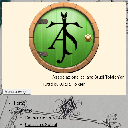
Vai
al
contenuto
Associazione Italiana Studi Tolkieniani
Tutto su J.R.R. Tolkien
Menu e widget
Home
Chi siamo
Redazione del sito AIST
Contatti e Social