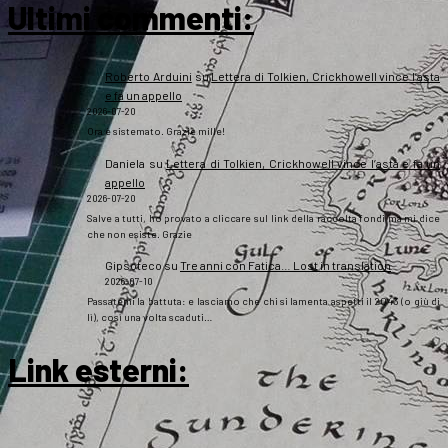
Ultimi commenti:
Roberto Arduini
su
Lettera di Tolkien, Crickhowell vince l’asta
e fa un appello
2026-07-20
Ora è sistemato. Grazie mille!
Daniela
su
Lettera di Tolkien, Crickhowell vince l’asta e fa un
appello
2026-07-20
Salve a tutti, ho provato a cliccare sul link della raccolta fondi ma mi dice
che non esiste. Grazie
Gipsoteco
su
Tre anni con Fatica… Lost in translation
2026-07-10
Passatemi la battuta: e lasciamo che chi si lamenta aspetti il 2043 (o giù di
lì), così una volta scaduti…
Link esterni
: