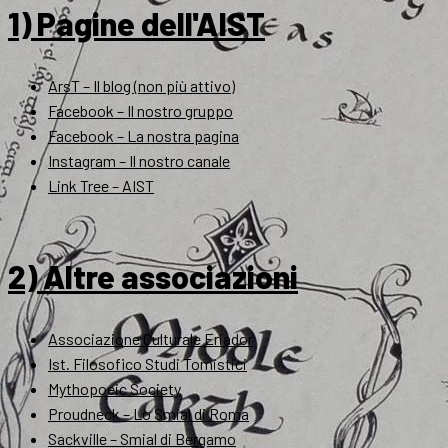
1) Pagine dell'AIST
ArsT – Il blog (non più attivo)
Facebook – Il nostro gruppo
Facebook – La nostra pagina
Instagram – Il nostro canale
Link Tree – AIST
2) Altre associazioni
Associazione Culturale Eriador
Ist. Filosofico Studi Tomistici
Mythopoeic Society
Proudneck – Lo Smial di Roma
Sackville – Smial di Bergamo