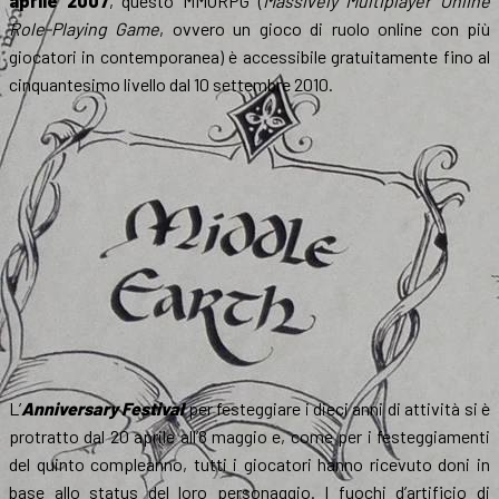
aprile 2007
, questo MMORPG (
Massively Multiplayer Online
Role-Playing Game
, ovvero un gioco di ruolo online con più
giocatori in contemporanea) è accessibile gratuitamente fino al
cinquantesimo livello dal 10 settembre 2010.
L’
Anniversary Festival
per festeggiare i dieci anni di attività si è
protratto dal 20 aprile all’8 maggio e, come per i festeggiamenti
del quinto compleanno, tutti i giocatori hanno ricevuto doni in
base allo status del loro personaggio. I fuochi d’artificio di