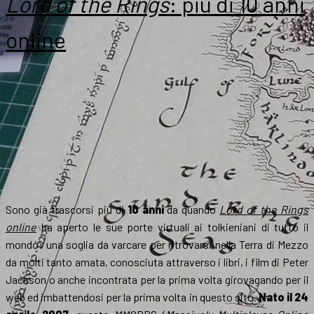
Lord of the Rings
: più di 10 anni
online
Sono già trascorsi più di
10 anni
da quando
Lord of the Rings
online
ha aperto le sue porte virtuali ai tolkieniani di tutto il
mondo: una soglia da varcare per ritrovarsi nella Terra di Mezzo
da molti tanto amata, conosciuta attraverso i libri, i film di Peter
Jackson o anche incontrata per la prima volta girovagando per il
web ed imbattendosi per la prima volta in questo sito.
Nato il 24