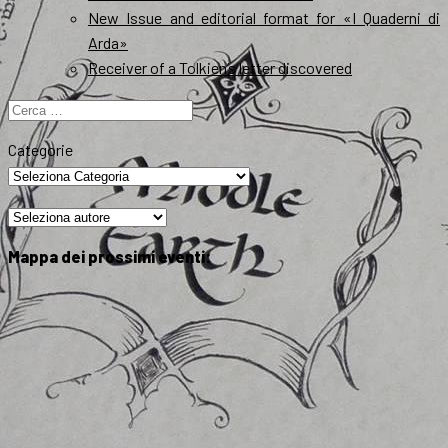
New Issue and editorial format for «I Quaderni di
Arda»
Receiver of a Tolkien’s letter discovered
Ricerca
per:
Categorie
Mappa dei prossimi eventi: