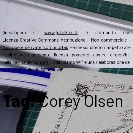
Quest’opera di
www.jrrtolkien.it
è distribuita con
Licenza
Creative Commons Attribuzione – Non commerciale –
Non opere derivate 3.0 Unported
Permessi ulteriori rispetto alle
finalità della presente licenza possono essere disponibili
nella
pagina dei contatti
. Utilizziamo WP e una rielaborazione del
tema LightFolio di Dynamicwp.
Tag:
Corey Olsen