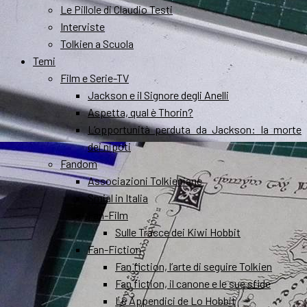
Le Pillole di Claudio Testi
Interviste
Tolkien a Scuola
Temi
Film e Serie-TV
Jackson e il Signore degli Anelli
Aspetta, qual è Thorin?
L’opportunità perduta da Jackson: la morte
dei nipoti
Fandom
Associazioni Tolkieniane
Smial in Italia
Fan-Film
Sulle Tracce dei Kiwi Hobbit
Fan-Fiction
Fan fiction, l’arte di seguire Tolkien
Fan fiction, il canone e le sue sfide
Le Appendici de Lo Hobbit