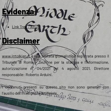
Evidenza
Link Tree – AIST
Disclaimer
www.jrrtolkien.it
è una testata giornalistica registrata presso il
Tribunale di Roma - Sezione per la stampa e l’informazione,
autorizzazione n° 04/2021 del 4 agosto 2021. Direttore
responsabile: Roberto Arduini.
I contenuti presenti su questo sito non sono generati con
l'ausilio dell'intelligenza artificiale.