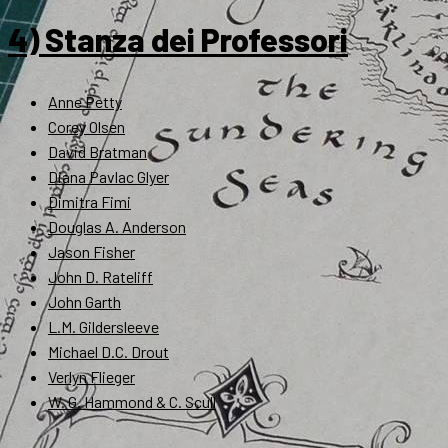
4) Stanza dei Professori
Anne Petty
Corey Olsen
David Bratman
Diana Pavlac Glyer
Dimitra Fimi
Douglas A. Anderson
Jason Fisher
John D. Rateliff
John Garth
L.M. Gildersleeve
Michael D.C. Drout
Verlyn Flieger
W. G. Hammond & C. Scull