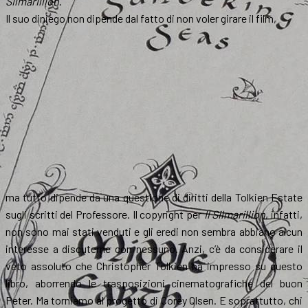
Silmarillion
.
Il suo diniego non dipende dal fatto di non voler girare il film,
ma tutto dipende da una questione di diritti della Tolkien Estate
sugli scritti del Professore. Il copyright per
Il Silmarillion
, infatti,
non sono mai stati venduti e gli eredi non sembra abbiano alcun
interesse a discuterne con nessuno. Anzi, c’è da considerare il
veto assoluto che Christopher Tolkien ha impresso su questo
libro, aborrendo le trasposizioni cinematografiche del buon
Peter. Ma torniamo al progetto di Corey Olsen. E soprattutto, chi