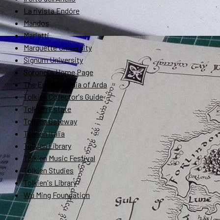
La rivista Endóre
Mandos
Marietti
Marquette University
Signum University
Soronel's Home Page
The Encyclopedia of Arda
Tolkien Collector's Guide
Tolkien Estate
Tolkien Gateway
Tolkien Italia
Tolkien Library
Tolkien Music Festival
Tolkien Studies
Tolkien's Library
Wu Ming Foundation