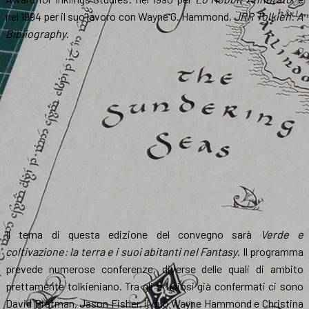
nel 1994 per il suo lavoro con Wayne G. Hammond,
JRR Tolkien: A
Bibliography
.
Il tema di questa edizione del convegno sarà
Verde e
coltivazione: la terra e i suoi abitanti nel Fantasy
. Il programma
prevede numerose conferenze, diverse delle quali di ambito
prettamente tolkieniano. Tra gli studiosi già confermati ci sono
David Bratman, Jason Fisher, il duo Wayne Hammond e Christina