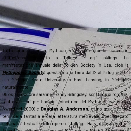
Tutto pronto per la Mythcon 44, il più grande convegno
statunitense dedicato a Tolkien e agli Inklings. La
manifestazione annuale della Tolkien Society in Usa, cioè la
Mythopoeic Society
, quest’anno si terrà dal 12 al 15 luglio 2013
alla Michigan State University, a East Lansing, in Michigan
naturalmente.
Gli ospiti d’onore saranno Franny Billingsley, scrittrice di romanzi
fantasy e libri per bambini (vincitrice del Mythopoeic Fantasy
Award nel 2000) e
Douglas A. Anderson
, è uno studioso sui
temi della fantasia e della letteratura medievale, specializzato
nell’analisi testuale delle opere di Tolkien. Ha vinto due volte il
Award for Inklings Studies: nel 1990 per
Lo Hobbit Annotato
, e