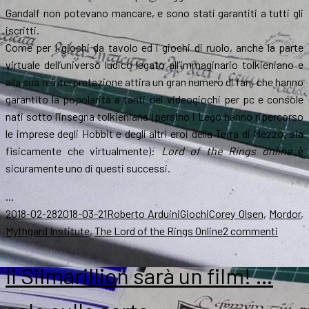
Gandalf non potevano mancare, e sono stati garantiti a tutti gli
iscritti.
Come per i giochi da tavolo ed i giochi di ruolo, anche la parte
virtuale dell’universo ludico legato all’immaginario tolkieniano e
alla sua reinterpretazione attira un gran numero di fan, che hanno
garantito la popolarità a tanti dei videogiochi per pc e console
nati sotto l’insegna tolkieniana (persino i Lego hanno ripercorso
le imprese degli Hobbit e degli altri eroi della Terra di Mezzo, sia
fisicamente che virtualmente):
Lord of the Rings online
è
sicuramente uno di questi successi.
…
Scritto
Autore
Categorie
Tag
2018-02-28
2018-03-21
Roberto Arduini
Giochi
Corey Olsen
,
Mordor
,
il
su
Mythgard Institute
,
The Lord of the Rings Online
2 commenti
Lord
of
Il Silmarillion sarà un film! …
the
Rings
: