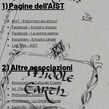
1) Pagine dell'AIST
ArsT – Il blog (non più attivo)
Facebook – Il nostro gruppo
Facebook – La nostra pagina
Instagram – Il nostro canale
Link Tree – AIST
2) Altre associazioni
Associazione Culturale Eriador
Ist. Filosofico Studi Tomistici
Mythopoeic Society
Proudneck – Lo Smial di Roma
Sackville – Smial di Bergamo