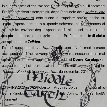
In questo clima di eccitazione cinematografica, in cui il nome del
Professore ricorre sempre più dopo l’annuncio della
serie tv che
Amazon realizzerà
continuano a trapelare novità anche su
un’altra opera, destinata al grande schermo, che non manca di
attirare l’attenzione degli appassionati tolkieniani: si tratta del
biopic
dedicato proprio al Professore,
intitolato
semplicemente
Tolkien
.
Dopo il successo de
Lo Hobbit
molti tentativi in merito erano
stati annunciati (ne avevamo parlato
qui
), ma nessuno si era mai
spinto fino al punto raggiunto da
Tolkien
di
Dome Karukoski
–
esclusi forse gli studenti statunitensi che realizzarono il fanfilm
Tolkien’s Road
, diffuso
su youtube
dal novembre 2014.
…
Scritto
Autore
Categorie
Tag
2017-11-25
2025-07-29
Roberto Arduini
Biopics
,
Film
Biografia
,
il
Dome Karukoski
,
Edith Bratt
,
film
,
Lily Collins
,
Nicholas Hoult
5
su
commenti
Iniziate