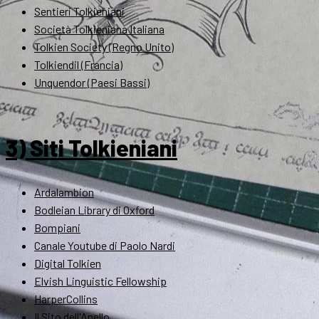
Sentieri Tolkieniani
Società Tolkieniana Italiana
Tolkien Society (Regno Unito)
Tolkiendil (Francia)
Unquendor (Paesi Bassi)
3) Siti Tolkieniani
Ardalambion
Bodleian Library di Oxford
Bompiani
Canale Youtube di Paolo Nardi
Digital Tolkien
Elvish Linguistic Fellowship
HarperCollins
Il Sito dell'Anello