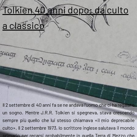
le
Tolkien 40 anni dopo: da culto
riprese
del
a classico
film
biografico
Tolkien
Il 2 settembre di 40 anni fa se ne andava l’uomo che ci ha regalato
un sogno. Mentre J.R.R. Tolkien si spegneva, stava crescendo
sempre più quello che lui stesso chiamava «il mio deprecabile
culto». Il 2 settembre 1973, lo scrittore inglese salutava il mondo
primario per recarsi probabilmente in quella Terra di Mezzo che