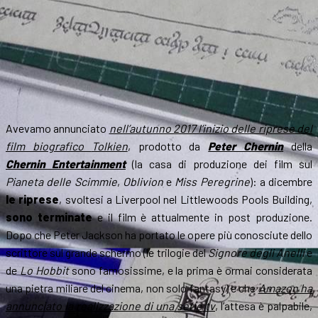
Avevamo annunciato
nell’autunno 2017 l’inizio delle riprese del
film biografico
Tolkien
, prodotto da
Peter Chernin
della
Chernin Entertainment
(la casa di produzione dei film sul
Pianeta delle Scimmie
,
Oblivion
e
Miss Peregrine
): a dicembre
le riprese
, svoltesi a Liverpool nel Littlewoods Pools Building,
sono terminate
e il film è attualmente in post produzione.
Dopo che Peter Jackson ha portato le opere più conosciute dello
scrittore sul grande schermo (le trilogie del
Signore degli Anelli
e
de
Lo Hobbit
sono famosissime, e la prima è ormai considerata
una pietra miliare del cinema, non solo fantasy) e che
Amazon ha
annunciato la realizzazione di una serie tv
, l’attesa è palpabile,