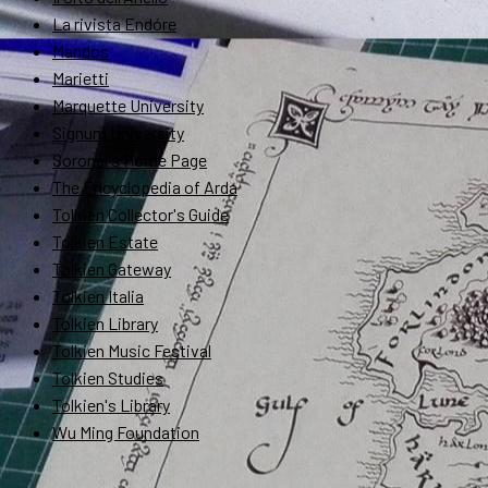
La rivista Endóre
Mandos
Marietti
Marquette University
Signum University
Soronel's Home Page
The Encyclopedia of Arda
Tolkien Collector's Guide
Tolkien Estate
Tolkien Gateway
Tolkien Italia
Tolkien Library
Tolkien Music Festival
Tolkien Studies
Tolkien's Library
Wu Ming Foundation