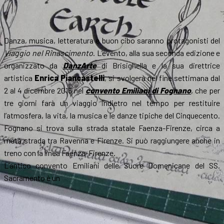
Danza, musica, letteratura e buon cibo saranno protagonisti del
Viaggio nel Rinascimento
. L’evento, alla sua seconda edizione e
organizzato da
DanzArte
di Brisighella e la sua direttrice
artistica
Enrica Piancastelli
, si svolgerà nel fine settimana dal
2 al 4 dicembre 2016 nel
convento Emiliani di Fognano
, che per
tre giorni farà un viaggio indietro nel tempo per restituire
l’atmosfera, la vita, la musica e le danze tipiche del Cinquecento.
Fognano si trova sulla strada statale Faenza-Firenze, circa a
metà strada tra Ravenna e Firenze. Si può raggiungere anche in
treno con la linea Faenza-Firenze.
L’antico convento Emiliani delle Suore Domenicane del SS.
Sacramento è un