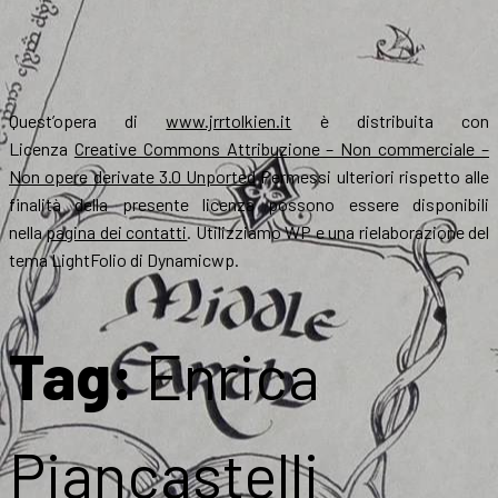
Quest’opera di
www.jrrtolkien.it
è distribuita con
Licenza
Creative Commons Attribuzione – Non commerciale –
Non opere derivate 3.0 Unported
Permessi ulteriori rispetto alle
finalità della presente licenza possono essere disponibili
nella
pagina dei contatti
. Utilizziamo WP e una rielaborazione del
tema LightFolio di Dynamicwp.
Tag:
Enrica
Piancastelli