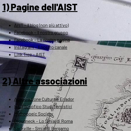
1) Pagine dell'AIST
ArsT – Il blog (non più attivo)
Facebook – Il nostro gruppo
Facebook – La nostra pagina
Instagram – Il nostro canale
Link Tree – AIST
2) Altre associazioni
Associazione Culturale Eriador
Ist. Filosofico Studi Tomistici
Mythopoeic Society
Proudneck – Lo Smial di Roma
Sackville – Smial di Bergamo