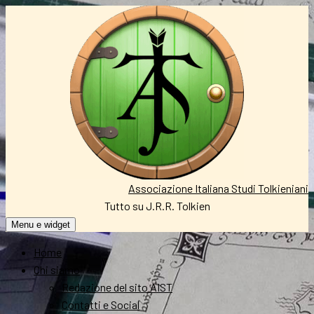
Vai
al
contenuto
Associazione Italiana Studi Tolkieniani
Tutto su J.R.R. Tolkien
Menu e widget
Home
Chi siamo
Redazione del sito AIST
Contatti e Social