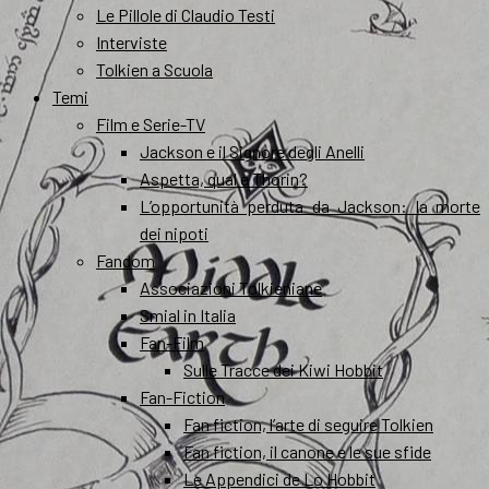
Le Pillole di Claudio Testi
Interviste
Tolkien a Scuola
Temi
Film e Serie-TV
Jackson e il Signore degli Anelli
Aspetta, qual è Thorin?
L’opportunità perduta da Jackson: la morte
dei nipoti
Fandom
Associazioni Tolkieniane
Smial in Italia
Fan-Film
Sulle Tracce dei Kiwi Hobbit
Fan-Fiction
Fan fiction, l’arte di seguire Tolkien
Fan fiction, il canone e le sue sfide
Le Appendici de Lo Hobbit