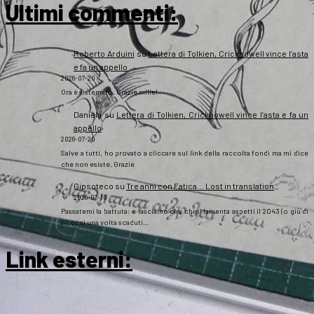
Ultimi commenti:
Roberto Arduini
su
Lettera di Tolkien, Crickhowell vince l’asta
e fa un appello
2026-07-20
Ora è sistemato. Grazie mille!
Daniela
su
Lettera di Tolkien, Crickhowell vince l’asta e fa un
appello
2026-07-20
Salve a tutti, ho provato a cliccare sul link della raccolta fondi ma mi dice
che non esiste. Grazie
Gipsoteco
su
Tre anni con Fatica… Lost in translation
2026-07-10
Passatemi la battuta: e lasciamo che chi si lamenta aspetti il 2043 (o giù di
lì), così una volta scaduti…
Link esterni
: