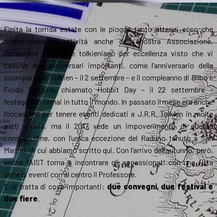
Finita la torrida estate con le piogge tanto attese, ecco che
ricominciano le attività anche della nostra Associazione.
Settembre è il mese tolkieniano per eccellenza visto che vi
cadono due anniversari importanti, come l’anniversario della
scomparsa di Tolkien – il 2 settembre – e il compleanno di Bilbo e
Frodo Baggins, chiamato Hobbit Day – il 22 settembre –
festeggiato ormai in tutto il mondo. In passato il mese era anche
l’occasione per tenere eventi dedicati a J.R.R. Tolkien in molte
parti d’Italia, ma il 2017 vede un impoverimento di questa
consuetudine, con l’unica eccezione del Raduno tenuto a San
Marino, di cui abbiamo scritto qui. Con l’arrivo dell’autunno, però,
anche l’AIST torna a incontrare gli appassionati con una fitta
serie di eventi con al centro il Professore.
E si tratta di cose importanti:
due convegni, due festival e
due fiere
.