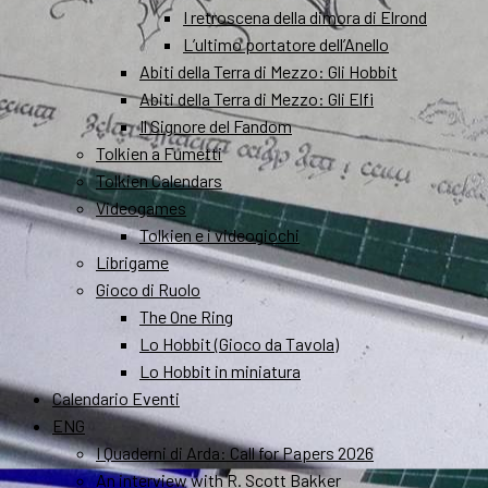
I retroscena della dimora di Elrond
L’ultimo portatore dell’Anello
Abiti della Terra di Mezzo: Gli Hobbit
Abiti della Terra di Mezzo: Gli Elfi
Il Signore del Fandom
Tolkien a Fumetti
Tolkien Calendars
Videogames
Tolkien e i videogiochi
Librigame
Gioco di Ruolo
The One Ring
Lo Hobbit (Gioco da Tavola)
Lo Hobbit in miniatura
Calendario Eventi
ENG
I Quaderni di Arda: Call for Papers 2026
An interview with R. Scott Bakker