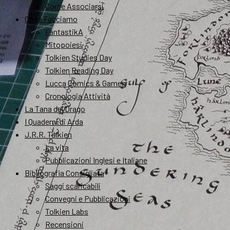
Come Associarsi
Cosa Facciamo
FantastikA
Mitopoiesi
Tolkien Studies Day
Tolkien Reading Day
Lucca Comics & Games
Cronologia Attività
La Tana del Drago
I Quaderni di Arda
J.R.R. Tolkien
La vita
Pubblicazioni Inglesi e Italiane
Bibliografia Consigliata
Saggi scaricabili
Convegni e Pubblicazioni
Tolkien Labs
Recensioni