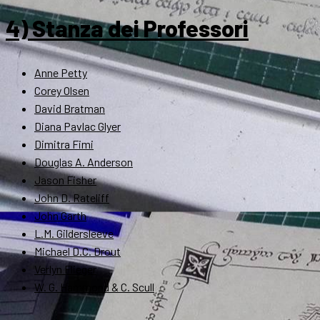
4) Stanza dei Professori
Anne Petty
Corey Olsen
David Bratman
Diana Pavlac Glyer
Dimitra Fimi
Douglas A. Anderson
Jason Fisher
John D. Rateliff
John Garth
L.M. Gildersleeve
Michael D.C. Drout
Verlyn Flieger
W. G. Hammond & C. Scull