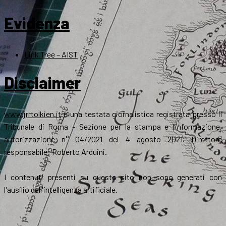
Evidenza
Link Tree – AIST
Disclaimer
www.jrrtolkien.it
è una testata giornalistica registrata presso il
Tribunale di Roma - Sezione per la stampa e l’informazione,
autorizzazione n° 04/2021 del 4 agosto 2021. Direttore
responsabile: Roberto Arduini.
I contenuti presenti su questo sito non sono generati con
l'ausilio dell'intelligenza artificiale.