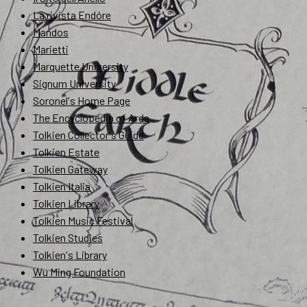
La rivista Endóre
Mandos
Marietti
Marquette University
Signum University
Soronel's Home Page
The Encyclopedia of Arda
Tolkien Collector's Guide
Tolkien Estate
Tolkien Gateway
Tolkien Italia
Tolkien Library
Tolkien Music Festival
Tolkien Studies
Tolkien's Library
Wu Ming Foundation