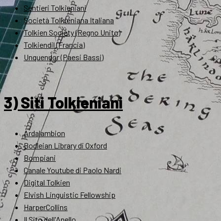
Sentieri Tolkieniani
Società Tolkieniana Italiana
Tolkien Society (Regno Unito)
Tolkiendil (Francia)
Unquendor (Paesi Bassi)
3) Siti Tolkieniani
Ardalambion
Bodleian Library di Oxford
Bompiani
Canale Youtube di Paolo Nardi
Digital Tolkien
Elvish Linguistic Fellowship
HarperCollins
Il Sito dell'Anello