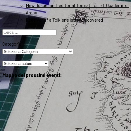
New Issue and editorial format for «I Quaderni di
Arda»
Receiver of a Tolkien’s letter discovered
Ricerca
per:
Categorie
Mappa dei prossimi eventi: