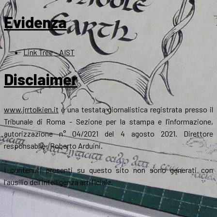
Evidenza
Link Tree – AIST
Disclaimer
www.jrrtolkien.it
è una testata giornalistica registrata presso il
Tribunale di Roma - Sezione per la stampa e l’informazione,
autorizzazione n° 04/2021 del 4 agosto 2021. Direttore
responsabile: Roberto Arduini.
I contenuti presenti su questo sito non sono generati con
l'ausilio dell'intelligenza artificiale.