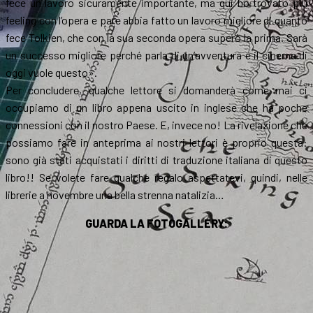
fece un lavoro sicuramente importante, ma qui ho trovato più
feeling con l’opera e pare abbia fatto un lavoro migliore di quanto
fece Tolkien, che con la sua seconda opera superò la prima. Sarà
un successo migliore perché parla di un’avventura e il cinema di
oggi vuole questo».
Per concludere, qualche lettore si domanderà come mai ci
occupiamo di un libro appena uscito in inglese che ha poche
connessioni con il nostro Paese. E, invece no! La rivelazione che
possiamo fare in anteprima ai nostri lettori è proprio questa:
sono già stati acquistati i diritti di traduzione italiana di questo
libro!! Se volete fare qualche regalo aspettatevi, quindi, nelle
librerie a novembre una bella strenna natalizia…
GUARDA LA FOTOGALLERY: