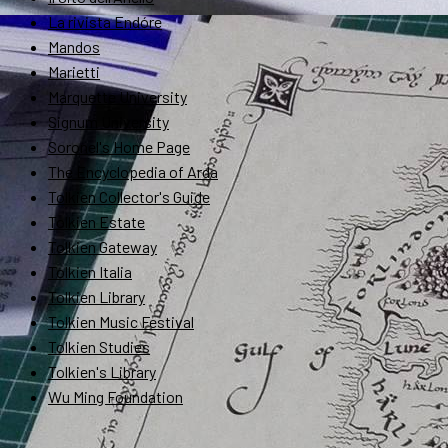
La rivista Endóre
Mandos
Marietti
Marquette University
Signum University
Soronel's Home Page
The Encyclopedia of Arda
Tolkien Collector's Guide
Tolkien Estate
Tolkien Gateway
Tolkien Italia
Tolkien Library
Tolkien Music Festival
Tolkien Studies
Tolkien's Library
Wu Ming Foundation