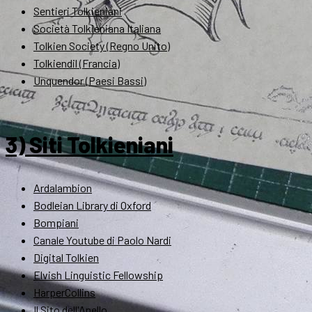
Sentieri Tolkieniani
Società Tolkieniana Italiana
Tolkien Society (Regno Unito)
Tolkiendil (Francia)
Unquendor (Paesi Bassi)
3) Siti Tolkieniani
Ardalambion
Bodleian Library di Oxford
Bompiani
Canale Youtube di Paolo Nardi
Digital Tolkien
Elvish Linguistic Fellowship
HarperCollins
Il Sito dell'Anello