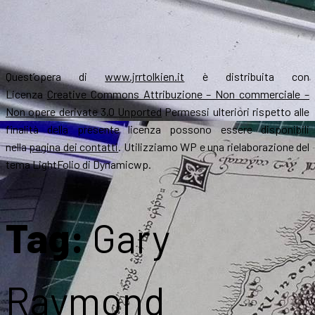
Quest’opera di
www.jrrtolkien.it
è distribuita con
Licenza
Creative Commons Attribuzione – Non commerciale –
Non opere derivate 3.0 Unported
Permessi ulteriori rispetto alle
finalità della presente licenza possono essere disponibili
nella
pagina dei contatti
. Utilizziamo WP e una rielaborazione del
tema LightFolio di Dynamicwp.
Tag:
Gary
Raymond