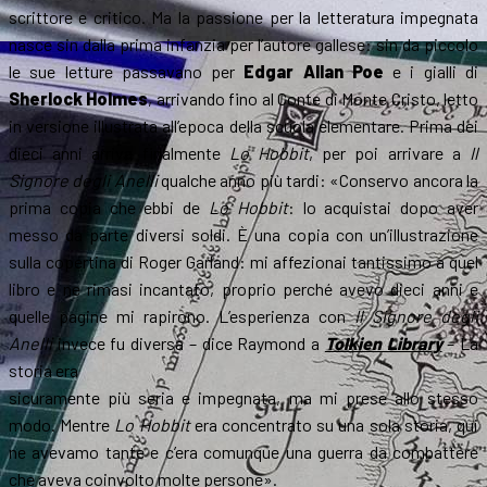
scrittore e critico. Ma la passione per la letteratura impegnata
nasce sin dalla prima infanzia per l’autore gallese: sin da piccolo
le sue letture passavano per
Edgar Allan Poe
e i gialli di
Sherlock Holmes
, arrivando fino al Conte di Monte Cristo, letto
in versione illustrata all’epoca della scuola elementare. Prima dei
dieci anni arriva finalmente
Lo Hobbit
, per poi arrivare a
Il
Signore degli Anelli
qualche anno più tardi: «Conservo ancora la
prima copia che ebbi de
Lo Hobbit
: lo acquistai dopo aver
messo da parte diversi soldi. È una copia con un’illustrazione
sulla copertina di Roger Garland: mi affezionai tantissimo a quel
libro e ne rimasi incantato, proprio perché avevo dieci anni e
quelle pagine mi rapirono. L’esperienza con
Il Signore degli
Anelli
invece fu diversa – dice Raymond a
Tolkien Library
– La
storia era
sicuramente più seria e impegnata, ma mi prese allo stesso
modo. Mentre
Lo Hobbit
era concentrato su una sola storia, qui
ne avevamo tante e c’era comunque una guerra da combattere
che aveva coinvolto molte persone».