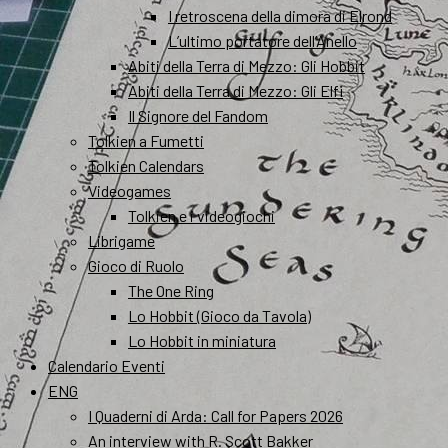
I retroscena della dimora di Elrond
L’ultimo portatore dell’Anello
Abiti della Terra di Mezzo: Gli Hobbit
Abiti della Terra di Mezzo: Gli Elfi
Il Signore del Fandom
Tolkien a Fumetti
Tolkien Calendars
Videogames
Tolkien e i videogiochi
Librigame
Gioco di Ruolo
The One Ring
Lo Hobbit (Gioco da Tavola)
Lo Hobbit in miniatura
Calendario Eventi
ENG
I Quaderni di Arda: Call for Papers 2026
An interview with R. Scott Bakker