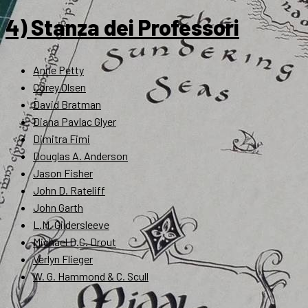
4) Stanza dei Professori
Anne Petty
Corey Olsen
David Bratman
Diana Pavlac Glyer
Dimitra Fimi
Douglas A. Anderson
Jason Fisher
John D. Rateliff
John Garth
L.M. Gildersleeve
Michael D.C. Drout
Verlyn Flieger
W. G. Hammond & C. Scull