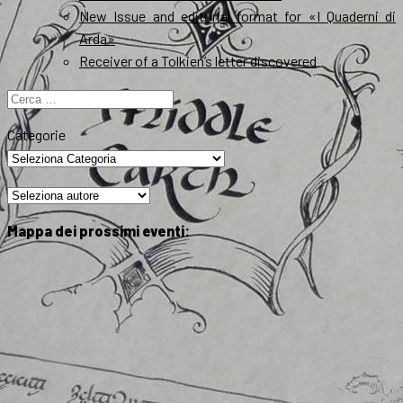
New Issue and editorial format for «I Quaderni di
Arda»
Receiver of a Tolkien’s letter discovered
Ricerca
per:
Categorie
Mappa dei prossimi eventi: