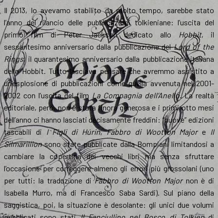
Il 2013, lo avevamo stabilito da molto tempo, sarebbe stato
l’anno del rilancio delle pubblicazioni tolkieniane: l’uscita del
primo film di Peter Jackson dedicato allo
Hobbit
, il
sessantesimo anniversario dalla pubblicazione del
Lord of the
Rings
, il quarantesimo anniversario dalla pubblicazione italiana
dello Hobbit. Tutto lasciava pensare che avremmo assistito a
un’esplosione di pubblicazioni come quella avvenuta nel 2001-
2002 con l’uscita del film
La Compagnia dell’Anello
. La realtà
editoriale, però, non è stata finora generosa e i primi otto mesi
dell’anno ci hanno lasciati decisamente freddini: “nuove” edizioni
tascabili di
I Figli di Húrin
,
Fabbro di Wootton Major
e
Il
Silmarillion
sono state pubblicate dalla Bompiani limitandosi a
cambiare la copertina dei vecchi libri ma senza sfruttare
l’occasione per correggere almeno gli errori più grossolani (uno
per tutti: la traduzione di
Fabbro di Wootton Major
non è di
Isabella Murro, ma di Francesco Saba Sardi). Sul piano della
saggistica, poi, la situazione è desolante: gli unici due volumi
pubblicati sono stati
Il Fanciullino nel Bosco di Tolkien
di