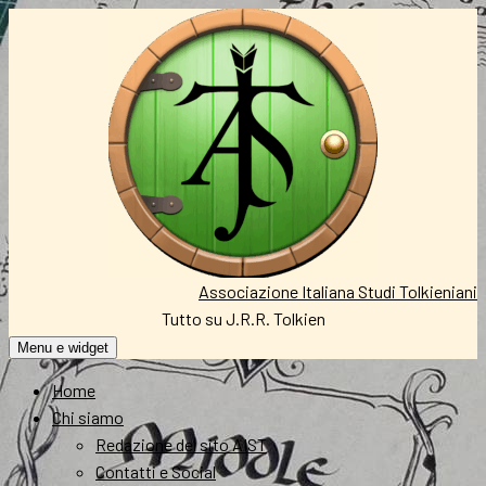
Vai
al
contenuto
Associazione Italiana Studi Tolkieniani
Tutto su J.R.R. Tolkien
Menu e widget
Home
Chi siamo
Redazione del sito AIST
Contatti e Social