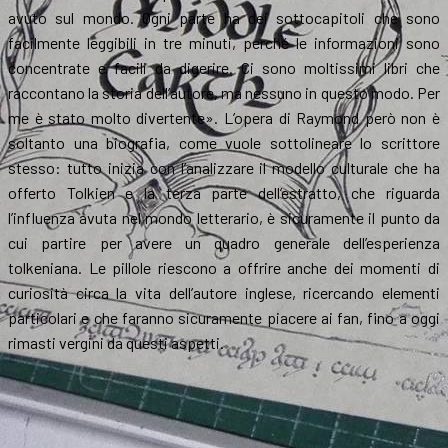
avuto sul mondo. Ogni parte ha dei sottocapitoli che sono
facilmente leggibili in tre minuti, perché le informazioni sono
concentrate e facili da digerire. Ci sono moltissimi libri che
raccontano la storia dell’autore, ma nessuno in questo modo. Per
me è stato molto divertente». L’opera di Raymond però non è
soltanto una biografia, come vuole sottolineare lo scrittore
stesso: tutto inizia con l’analizzare il modello culturale che ha
offerto Tolkien e la terza parte dell’estratto, che riguarda
l’influenza avuta nel mondo letterario, è sicuramente il punto da
cui partire per avere un quadro generale dell’esperienza
tolkeniana. Le pillole riescono a offrire anche dei momenti di
curiosità circa la vita dell’autore inglese, ricercando elementi
particolari e che faranno sicuramente piacere ai fan, fino a oggi
rimasti vergini da questi aspetti.