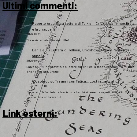
Ultimi commenti:
Roberto Arduini
su
Lettera di Tolkien, Crickhowell vince l’asta
e fa un appello
2026-07-20
Ora è sistemato. Grazie mille!
Daniela
su
Lettera di Tolkien, Crickhowell vince l’asta e fa un
appello
2026-07-20
Salve a tutti, ho provato a cliccare sul link della raccolta fondi ma mi dice
che non esiste. Grazie
Gipsoteco
su
Tre anni con Fatica… Lost in translation
2026-07-10
Passatemi la battuta: e lasciamo che chi si lamenta aspetti il 2043 (o giù di
lì), così una volta scaduti…
Link esterni
: