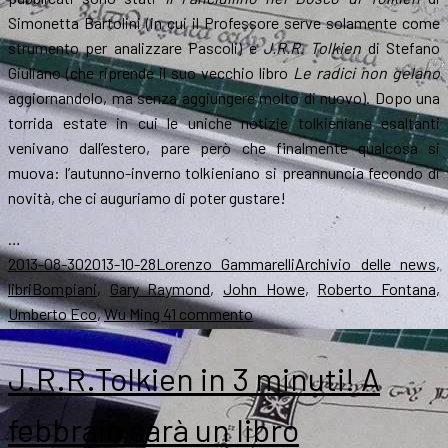
Simonetta Bartolini (in cui il Professore serve solamente come
strumento per analizzare Pascoli) e
J.R.R. Tolkien
di Stefano
Giuliano (che riprende il suo vecchio libro
Le radici non gelano
aggiornandolo, ma senza aggiungere molto di nuovo). Dopo una
torrida estate in cui le uniche notizie tolkieniane esaltanti
venivano dall’estero, pare però che finalmente qualcosa si
muova: l’autunno-inverno tolkieniano si preannuncia fecondo di
novità, che ci auguriamo di poter gustare!
…
Scritto
Autore
Categorie
2013-08-30
2013-10-28
Lorenzo Gammarelli
Archivio delle news
,
il
Tag
libri
Bompiani
,
Gary Raymond
,
John Howe
,
Roberto Fontana
,
su
Umberto Eco
,
Wu Ming 4
1 commento
Libri
per
J.R.R.Tolkien in 3 minuti! A
l’autunno:
ecco
febbraio sarà un libro
tutte