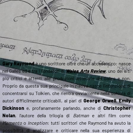
Gary Raymond
è uno scrittore oltre che un accademico: nasce
nel Galles ed è tra i fondatori di
Wales Arts Review
, uno dei siti
più critici e attenti alle produzioni letterarie del Galles e non.
Proprio da questa sua principale iniziativa nasce l’intenzione di
concentrarsi su Tolkien, che rientra ovviamente nella schiera di
autori difficilmente criticabili, al pari di
George Orwell
,
Emily
Dickinson
e, profanamente parlando, anche di
Christopher
Nolan
, l’autore della trilogia di
Batman
e altri film come
Memento
o
Inception
: tutti scrittori che Raymond ha avuto la
possibilità di analizzare e criticare nella sua esperienza di