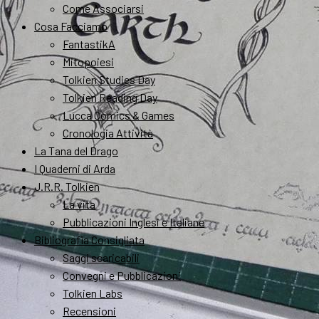
Come Associarsi
Cosa Facciamo
FantastikA
Mitopoiesi
Tolkien Studies Day
Tolkien Reading Day
Lucca Comics & Games
Cronologia Attività
La Tana del Drago
I Quaderni di Arda
J.R.R. Tolkien
La vita
Pubblicazioni Inglesi e Italiane
Bibliografia Consigliata
Saggi scaricabili
Convegni e Pubblicazioni
Tolkien Labs
Recensioni