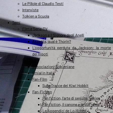
Le Pillole di Claudio Testi
Interviste
Tolkien a Scuola
Temi
Film e Serie-TV
Jackson e il Signore degli Anelli
Aspetta, qual è Thorin?
L’opportunità perduta da Jackson: la morte
dei nipoti
Fandom
Associazioni Tolkieniane
Smial in Italia
Fan-Film
Sulle Tracce dei Kiwi Hobbit
Fan-Fiction
Fan fiction, l’arte di seguire Tolkien
Fan fiction, il canone e le sue sfide
Le Appendici de Lo Hobbit