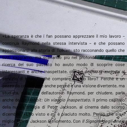
«La speranza è che i fan possano apprezzare il mio lavoro –
continua Raymond nella stessa intervista – e che possano
appassionarsi alla storia di Tolkien: sto racconando quello che
tutti sappiamo, ma scavando più nel profondo. Andando alla
ricerca del suo passato ho avuto modo di scoprire cose
interessanti e anche inaspettate, che ho deciso di mettere al
servizio di tutti. Perché comprare questo libro? Perché è un
pezzo da collezione e anche perché è una visione divertente, ma
studiata, della vita dell’autore». Raymond, per chiudere, parla
anche de
Lo Hobbit: Un viaggio inaspettato
, il primo capitolo
della nuova trilogia di Peter Jackson, al cinema dallo scorso
dicembre: «L’ho visto e mi è piaciuto molto. Penso che sia il
miglior film di Jackson al momento. Con
Il Signore degli Anelli