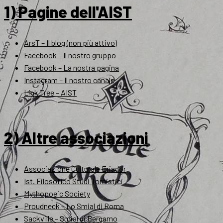
1) Pagine dell'AIST
ArsT – Il blog (non più attivo)
Facebook – Il nostro gruppo
Facebook – La nostra pagina
Instagram – Il nostro canale
Link Tree – AIST
2) Altre associazioni
Associazione Culturale Eriador
Ist. Filosofico Studi Tomistici
Mythopoeic Society
Proudneck – Lo Smial di Roma
Sackville – Smial di Bergamo