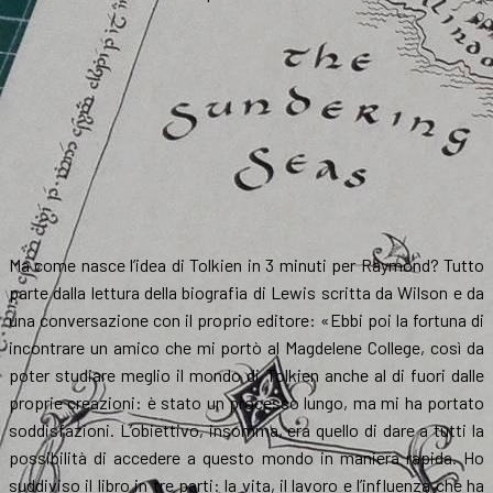
Ma come nasce l’idea di Tolkien in 3 minuti per Raymond? Tutto
parte dalla lettura della biografia di Lewis scritta da Wilson e da
una conversazione con il proprio editore: «Ebbi poi la fortuna di
incontrare un amico che mi portò al Magdelene College, così da
poter studiare meglio il mondo di Tolkien anche al di fuori dalle
proprie creazioni: è stato un processo lungo, ma mi ha portato
soddisfazioni. L’obiettivo, insomma, era quello di dare a tutti la
possibilità di accedere a questo mondo in maniera rapida. Ho
suddiviso il libro in tre parti: la vita, il lavoro e l’influenza che ha