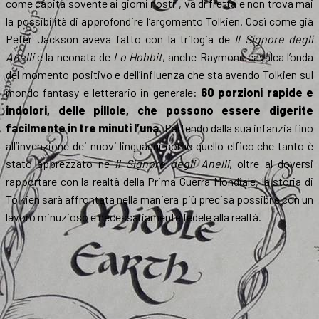
come capita sovente ai giorni nostri, va di fretta e non trova mai
la possibilità di approfondire l’argomento Tolkien. Così come già
Peter Jackson aveva fatto con la trilogia de
Il Signore degli
Anelli
e la neonata de
Lo Hobbit
, anche Raymond cavalca l’onda
del momento positivo e dell’influenza che sta avendo Tolkien sul
mondo fantasy e letterario in generale:
60 porzioni rapide e
indolori, delle pillole, che possono essere digerite
facilmente in tre minuti l’una
. Partendo dalla sua infanzia fino
all’invenzione dei nuovi linguaggi come quello elfico che tanto è
stato apprezzato ne
Il Signore degli Anelli
, oltre al doversi
rapportare con la realtà della Prima Guerra Mondiale, la storia di
Tolkien sarà affrontata nella maniera più precisa possibile con un
lavoro minuzioso e necessariamente fedele alla realtà.