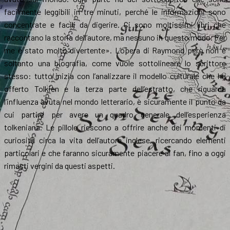
facilmente leggibili in tre minuti, perché le informazioni sono
concentrate e facili da digerire. Ci sono moltissimi libri che
raccontano la storia dell’autore, ma nessuno in questo modo. Per
me è stato molto divertente». L’opera di Raymond però non è
soltanto una biografia, come vuole sottolineare lo scrittore
stesso: tutto inizia con l’analizzare il modello culturale che ha
offerto Tolkien e la terza parte dell’estratto, che riguarda
l’influenza avuta nel mondo letterario, è sicuramente il punto da
cui partire per avere un quadro generale dell’esperienza
tolkeniana. Le pillole riescono a offrire anche dei momenti di
curiosità circa la vita dell’autore inglese, ricercando elementi
particolari e che faranno sicuramente piacere ai fan, fino a oggi
rimasti vergini da questi aspetti.