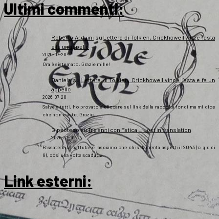
Ultimi commenti:
Roberto Arduini
su
Lettera di Tolkien, Crickhowell vince l’asta
e fa un appello
2026-07-20
Ora è sistemato. Grazie mille!
Daniela
su
Lettera di Tolkien, Crickhowell vince l’asta e fa un
appello
2026-07-20
Salve a tutti, ho provato a cliccare sul link della raccolta fondi ma mi dice
che non esiste. Grazie
Gipsoteco
su
Tre anni con Fatica… Lost in translation
2026-07-10
Passatemi la battuta: e lasciamo che chi si lamenta aspetti il 2043 (o giù di
lì), così una volta scaduti…
Link esterni
: