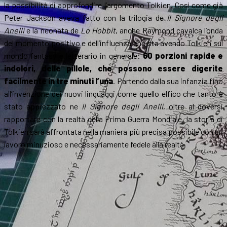
la possibilità di approfondire l’argomento Tolkien. Così come già
Peter Jackson aveva fatto con la trilogia de
Il Signore degli
Anelli
e la neonata de
Lo Hobbit
, anche Raymond cavalca l’onda
del momento positivo e dell’influenza che sta avendo Tolkien sul
mondo fantasy e letterario in generale:
60 porzioni rapide e
indolori, delle pillole, che possono essere digerite
facilmente in tre minuti l’una
. Partendo dalla sua infanzia fino
all’invenzione dei nuovi linguaggi come quello elfico che tanto è
stato apprezzato ne
Il Signore degli Anelli
, oltre al doversi
rapportare con la realtà della Prima Guerra Mondiale, la storia di
Tolkien sarà affrontata nella maniera più precisa possibile con un
lavoro minuzioso e necessariamente fedele alla realtà.