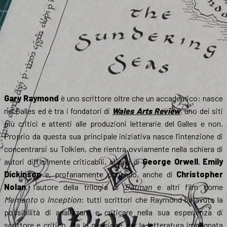
Gary Raymond
è uno scrittore oltre che un accademico: nasce
nel Galles ed è tra i fondatori di
Wales Arts Review
, uno dei siti
più critici e attenti alle produzioni letterarie del Galles e non.
Proprio da questa sua principale iniziativa nasce l’intenzione di
concentrarsi su Tolkien, che rientra ovviamente nella schiera di
autori difficilmente criticabili, al pari di
George Orwell
,
Emily
Dickinson
e, profanamente parlando, anche di
Christopher
Nolan
, l’autore della trilogia di
Batman
e altri film come
Memento
o
Inception
: tutti scrittori che Raymond ha avuto la
possibilità di analizzare e criticare nella sua esperienza di
scrittore e critico. Ma la passione per la letteratura impegnata