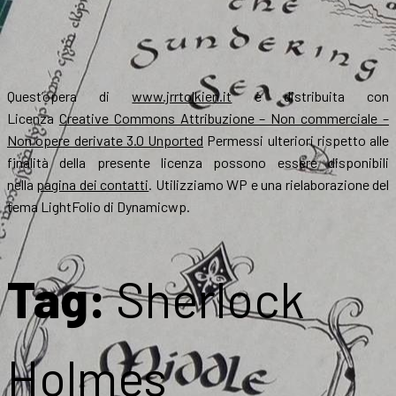
Quest’opera di
www.jrrtolkien.it
è distribuita con
Licenza
Creative Commons Attribuzione – Non commerciale –
Non opere derivate 3.0 Unported
Permessi ulteriori rispetto alle
finalità della presente licenza possono essere disponibili
nella
pagina dei contatti
. Utilizziamo WP e una rielaborazione del
tema LightFolio di Dynamicwp.
Tag:
Sherlock
Holmes