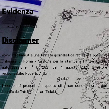
Evidenza
Link Tree – AIST
Disclaimer
www.jrrtolkien.it
è una testata giornalistica registrata presso il
Tribunale di Roma - Sezione per la stampa e l’informazione,
autorizzazione n° 04/2021 del 4 agosto 2021. Direttore
responsabile: Roberto Arduini.
I contenuti presenti su questo sito non sono generati con
l'ausilio dell'intelligenza artificiale.