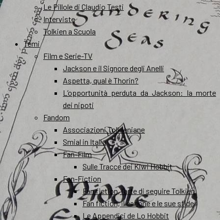
Le Pillole di Claudio Testi
Interviste
Tolkien a Scuola
Temi
Film e Serie-TV
Jackson e il Signore degli Anelli
Aspetta, qual è Thorin?
L’opportunità perduta da Jackson: la morte
dei nipoti
Fandom
Associazioni Tolkieniane
Smial in Italia
Fan-Film
Sulle Tracce dei Kiwi Hobbit
Fan-Fiction
Fan fiction, l’arte di seguire Tolkien
Fan fiction, il canone e le sue sfide
Le Appendici de Lo Hobbit