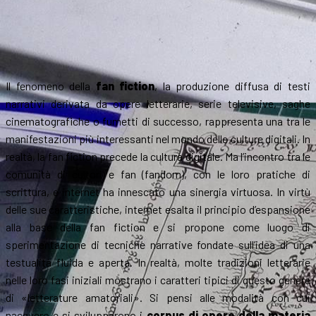
Il fenomeno della
fan fiction
, la produzione diffusa di testi
narrativi derivata da opere letterarie, serie televisive, saghe
cinematografiche o fumetti di successo, rappresenta una tra le
manifestazioni più interessanti nel mondo delle culture digitali. In
realtà, la fan fiction precede la cultura digitale. Ma l’incontro tra le
comunità di cultori e fan (fandom), con le loro pratiche di
scrittura, e internet ha innescato una sinergia virtuosa. In virtù
delle sue caratteristiche, internet esalta il principio d’espansione
alla base della fan fiction e si propone come luogo di
sperimentazione di tecniche narrative fondate sull’idea di una
testualità fluida e aperta. In realtà, molte tradizioni letterarie
nelle loro fasi iniziali mostrano i caratteri tipici di questo genere
di «letterature amatoriali». Si pensi alle modalità con cui
nacquero e si svilupparono i
corpus di opere della materia