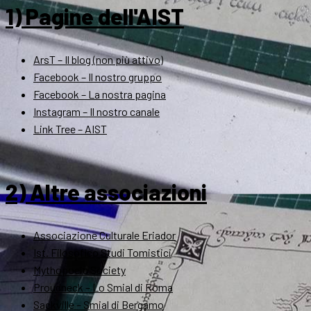
1) Pagine dell'AIST
ArsT – Il blog (non più attivo)
Facebook – Il nostro gruppo
Facebook – La nostra pagina
Instagram – Il nostro canale
Link Tree – AIST
2) Altre associazioni
Associazione Culturale Eriador
Ist. Filosofico Studi Tomistici
Mythopoeic Society
Proudneck – Lo Smial di Roma
Sackville – Smial di Bergamo