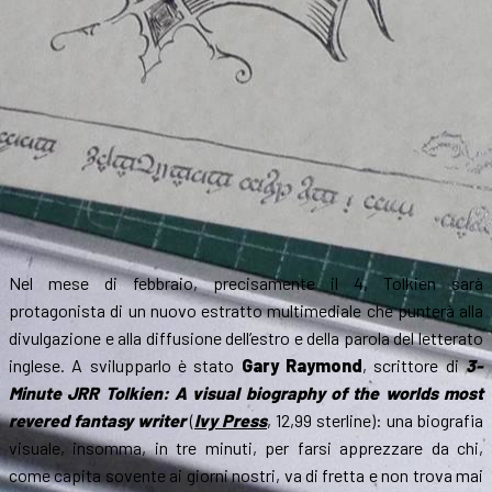
Nel mese di febbraio, precisamente il 4, Tolkien sarà
protagonista di un nuovo estratto multimediale che punterà alla
divulgazione e alla diffusione dell’estro e della parola del letterato
inglese. A svilupparlo è stato
Gary Raymond
, scrittore di
3-
Minute JRR Tolkien: A visual biography of the worlds most
revered fantasy writer
(
Ivy Press
, 12,99 sterline): una biografia
visuale, insomma, in tre minuti, per farsi apprezzare da chi,
come capita sovente ai giorni nostri, va di fretta e non trova mai