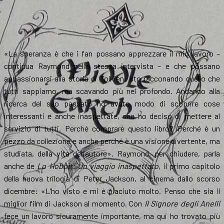
«La speranza è che i fan possano apprezzare il mio lavoro –
continua Raymond nella stessa intervista – e che possano
appassionarsi alla storia di Tolkien: sto racconando quello che
tutti sappiamo, ma scavando più nel profondo. Andando alla
ricerca del suo passato ho avuto modo di scoprire cose
interessanti e anche inaspettate, che ho deciso di mettere al
servizio di tutti. Perché comprare questo libro? Perché è un
pezzo da collezione e anche perché è una visione divertente, ma
studiata, della vita dell’autore». Raymond, per chiudere, parla
anche de
Lo Hobbit: Un viaggio inaspettato
, il primo capitolo
della nuova trilogia di Peter Jackson, al cinema dallo scorso
dicembre: «L’ho visto e mi è piaciuto molto. Penso che sia il
miglior film di Jackson al momento. Con
Il Signore degli Anelli
fece un lavoro sicuramente importante, ma qui ho trovato più