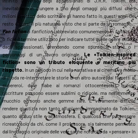
infinito universo degli appassionati di J.R.R. Tolkien era
inevitabile non giungere a uno degli omaggi più diffusi che i
milioni di lettori dello scrittore gli hanno fatto in questi anni. Del
resto è quasi il più naturale, visto che si parte da un romanzo…
Fan fiction
o
fanfiction
(abbreviato comunemente in
fanfic
,
FF
o
fic
) è il termine utilizzato per indicare tutte quelle opere scritte
dagli appassionati, prendendo come spunto le storie o i
personaggi di un lavoro originale.
Le «Tolkien-inspired
fiction» sono un tributo eloquente e meritano più
rispetto.
In un periodo in cui nella narrativa e al cinema va molto
di moda re-interpretare le storie di un altro autore (dai fumetti ai
supereroi, dalle fiabe ai romanzi ottocenteschi), queste
riscritture possono essere sublimi o ridicole, ma nell’immenso
mucchio ci sono anche gemme rare. È veramente difficile
rendere giustizia non tanto all’universo immaginato da Tolkien,
quanto al suo stile e all’atmosfera. È qualcosa che può essere
ricreato solo da chi, come il professore, sia talmente permeato
dal linguaggio originale delle vere saghe nordiche da «pensare» in