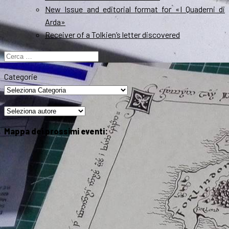
New Issue and editorial format for «I Quaderni di
Arda»
Receiver of a Tolkien’s letter discovered
Ricerca
per:
Categorie
Mappa dei prossimi eventi: