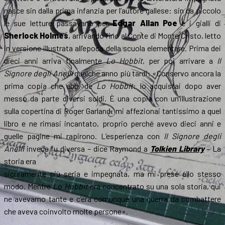
nasce sin dalla prima infanzia per l’autore gallese: sin da piccolo
le sue letture passavano per
Edgar Allan Poe
e i gialli di
Sherlock Holmes
, arrivando fino al Conte di Monte Cristo, letto
in versione illustrata all’epoca della scuola elementare. Prima dei
dieci anni arriva finalmente
Lo Hobbit
, per poi arrivare a
Il
Signore degli Anelli
qualche anno più tardi: «Conservo ancora la
prima copia che ebbi de
Lo Hobbit
: lo acquistai dopo aver
messo da parte diversi soldi. È una copia con un’illustrazione
sulla copertina di Roger Garland: mi affezionai tantissimo a quel
libro e ne rimasi incantato, proprio perché avevo dieci anni e
quelle pagine mi rapirono. L’esperienza con
Il Signore degli
Anelli
invece fu diversa – dice Raymond a
Tolkien Library
– La
storia era
sicuramente più seria e impegnata, ma mi prese allo stesso
modo. Mentre
Lo Hobbit
era concentrato su una sola storia, qui
ne avevamo tante e c’era comunque una guerra da combattere
che aveva coinvolto molte persone».