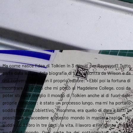
Ma come nasce l’idea di Tolkien in 3 minuti per Raymond? Tutto
parte dalla lettura della biografia di Lewis scritta da Wilson e da
una conversazione con il proprio editore: «Ebbi poi la fortuna di
incontrare un amico che mi portò al Magdelene College, così da
poter studiare meglio il mondo di Tolkien anche al di fuori dalle
proprie creazioni: è stato un processo lungo, ma mi ha portato
soddisfazioni. L’obiettivo, insomma, era quello di dare a tutti la
possibilità di accedere a questo mondo in maniera rapida. Ho
suddiviso il libro in tre parti: la vita, il lavoro e l’influenza che ha
avuto sul mondo. Ogni parte ha dei sottocapitoli che sono