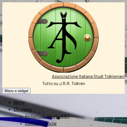
Vai
al
contenuto
Associazione Italiana Studi Tolkieniani
Tutto su J.R.R. Tolkien
Menu e widget
Home
Chi siamo
Redazione del sito AIST
Contatti e Social