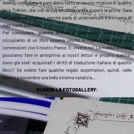
feeling con l’opera e pare abbia fatto un lavoro migliore di quanto
fece Tolkien, che con la sua seconda opera superò la prima. Sarà
un successo migliore perché parla di un’avventura e il cinema di
oggi vuole questo».
Per concludere, qualche lettore si domanderà come mai ci
occupiamo di un libro appena uscito in inglese che ha poche
connessioni con il nostro Paese. E, invece no! La rivelazione che
possiamo fare in anteprima ai nostri lettori è proprio questa:
sono già stati acquistati i diritti di traduzione italiana di questo
libro!! Se volete fare qualche regalo aspettatevi, quindi, nelle
librerie a novembre una bella strenna natalizia…
GUARDA LA FOTOGALLERY: