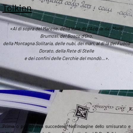
canon
Tolkien
e
le
sue
«Al di sopra del Marese, della Valle dell’Acqua, dei Monti
sfide
Brumosi, del Bosco d’Oro,
della Montagna Solitaria, delle nubi, dei mari, al di là del Fuoco
Dorato, della Rete di Stelle
e dei confini delle Cerchie del mondo…».
Prima o poi doveva succedere. Nell’indagine dello smisurato e