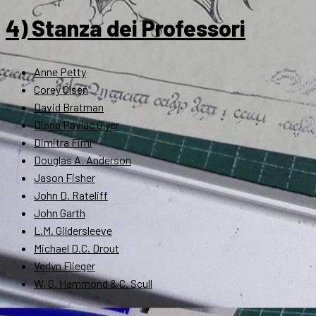
4) Stanza dei Professori
Anne Petty
Corey Olsen
David Bratman
Diana Pavlac Glyer
Dimitra Fimi
Douglas A. Anderson
Jason Fisher
John D. Rateliff
John Garth
L.M. Gildersleeve
Michael D.C. Drout
Verlyn Flieger
W. G. Hammond & C. Scull