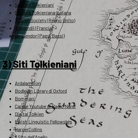
Sentieri Tolkieniani
Società Tolkieniana Italiana
Tolkien Society (Regno Unito)
Tolkiendil (Francia)
Unquendor (Paesi Bassi)
3) Siti Tolkieniani
Ardalambion
Bodleian Library di Oxford
Bompiani
Canale Youtube di Paolo Nardi
Digital Tolkien
Elvish Linguistic Fellowship
HarperCollins
Il Sito dell'Anello