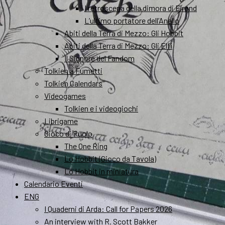
I retroscena della dimora di Elrond
L’ultimo portatore dell’Anello
Abiti della Terra di Mezzo: Gli Hobbit
Abiti della Terra di Mezzo: Gli Elfi
Il Signore del Fandom
Tolkien a Fumetti
Tolkien Calendars
Videogames
Tolkien e i videogiochi
Librigame
Gioco di Ruolo
The One Ring
Lo Hobbit (Gioco da Tavola)
Lo Hobbit in miniatura
Calendario Eventi
ENG
I Quaderni di Arda: Call for Papers 2026
An interview with R. Scott Bakker