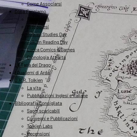
Come Associarsi
Cosa Facciamo
FantastikA
Mitopoiesi
Tolkien Studies Day
Tolkien Reading Day
Lucca Comics & Games
Cronologia Attività
La Tana del Drago
I Quaderni di Arda
J.R.R. Tolkien
La vita
Pubblicazioni Inglesi e Italiane
Bibliografia Consigliata
Saggi scaricabili
Convegni e Pubblicazioni
Tolkien Labs
Recensioni