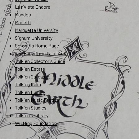
La rivista Endóre
Mandos
Marietti
Marquette University
Signum University
Soronel's Home Page
The Encyclopedia of Arda
Tolkien Collector's Guide
Tolkien Estate
Tolkien Gateway
Tolkien Italia
Tolkien Library
Tolkien Music Festival
Tolkien Studies
Tolkien's Library
Wu Ming Foundation