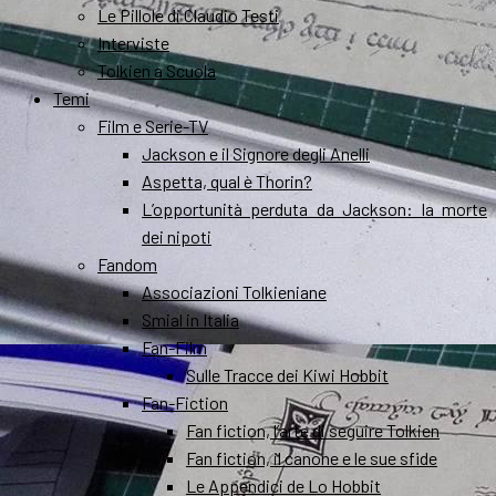
Le Pillole di Claudio Testi
Interviste
Tolkien a Scuola
Temi
Film e Serie-TV
Jackson e il Signore degli Anelli
Aspetta, qual è Thorin?
L’opportunità perduta da Jackson: la morte
dei nipoti
Fandom
Associazioni Tolkieniane
Smial in Italia
Fan-Film
Sulle Tracce dei Kiwi Hobbit
Fan-Fiction
Fan fiction, l’arte di seguire Tolkien
Fan fiction, il canone e le sue sfide
Le Appendici de Lo Hobbit