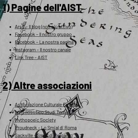
1) Pagine dell'AIST
ArsT – Il blog (non più attivo)
Facebook – Il nostro gruppo
Facebook – La nostra pagina
Instagram – Il nostro canale
Link Tree – AIST
2) Altre associazioni
Associazione Culturale Eriador
Ist. Filosofico Studi Tomistici
Mythopoeic Society
Proudneck – Lo Smial di Roma
Sackville – Smial di Bergamo