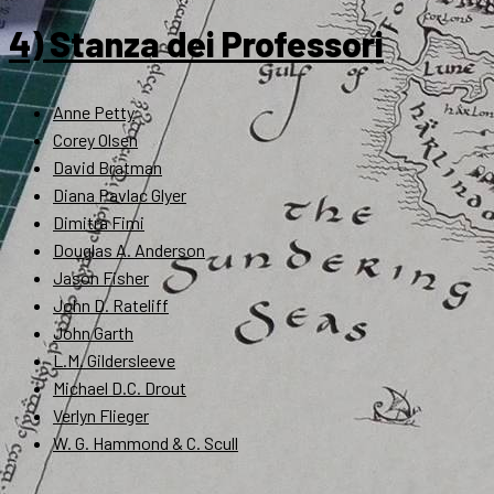
4) Stanza dei Professori
Anne Petty
Corey Olsen
David Bratman
Diana Pavlac Glyer
Dimitra Fimi
Douglas A. Anderson
Jason Fisher
John D. Rateliff
John Garth
L.M. Gildersleeve
Michael D.C. Drout
Verlyn Flieger
W. G. Hammond & C. Scull