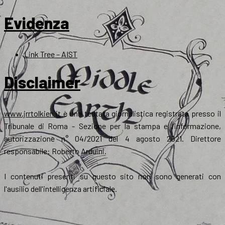
Evidenza
Link Tree – AIST
Disclaimer
www.jrrtolkien.it
è una testata giornalistica registrata presso il
Tribunale di Roma - Sezione per la stampa e l’informazione,
autorizzazione n° 04/2021 del 4 agosto 2021. Direttore
responsabile: Roberto Arduini.
I contenuti presenti su questo sito non sono generati con
l'ausilio dell'intelligenza artificiale.