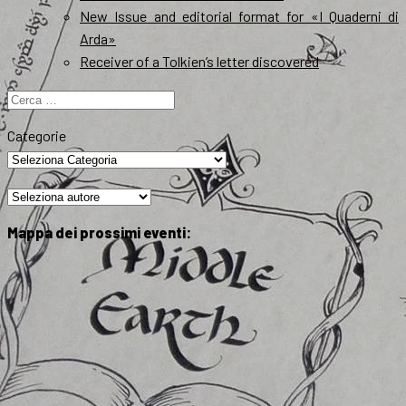
New Issue and editorial format for «I Quaderni di
Arda»
Receiver of a Tolkien’s letter discovered
Ricerca
per:
Categorie
Mappa dei prossimi eventi: