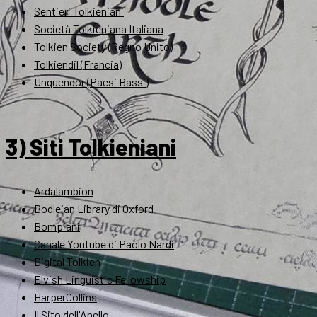
Sentieri Tolkieniani
Società Tolkieniana Italiana
Tolkien Society (Regno Unito)
Tolkiendil (Francia)
Unquendor (Paesi Bassi)
3) Siti Tolkieniani
Ardalambion
Bodleian Library di Oxford
Bompiani
Canale Youtube di Paolo Nardi
Digital Tolkien
Elvish Linguistic Fellowship
HarperCollins
Il Sito dell'Anello