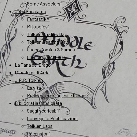
Come Associarsi
Cosa Facciamo
FantastikA
Mitopoiesi
Tolkien Studies Day
Tolkien Reading Day
Lucca Comics & Games
Cronologia Attività
La Tana del Drago
I Quaderni di Arda
J.R.R. Tolkien
La vita
Pubblicazioni Inglesi e Italiane
Bibliografia Consigliata
Saggi scaricabili
Convegni e Pubblicazioni
Tolkien Labs
Recensioni