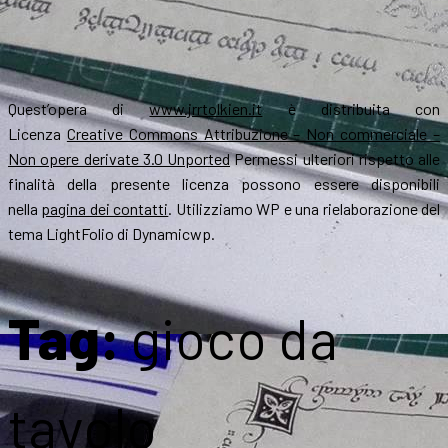
Quest’opera di
www.jrrtolkien.it
è distribuita con
Licenza
Creative Commons Attribuzione – Non commerciale –
Non opere derivate 3.0 Unported
Permessi ulteriori rispetto alle
finalità della presente licenza possono essere disponibili
nella
pagina dei contatti
. Utilizziamo WP e una rielaborazione del
tema LightFolio di Dynamicwp.
Tag:
gioco da
tavolo