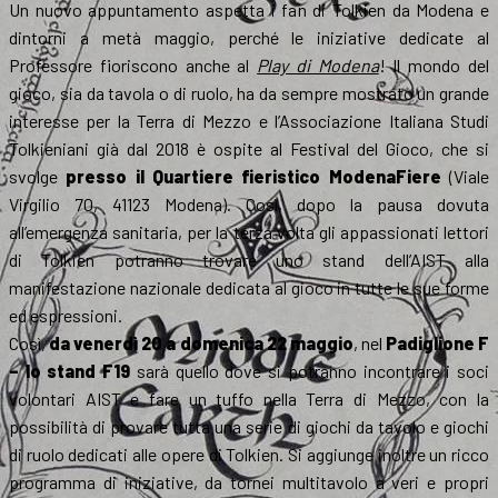
Un nuovo appuntamento aspetta i fan di Tolkien da Modena e
dintorni a metà maggio, perché le iniziative dedicate al
Professore fioriscono anche al
Play di Modena
! Il mondo del
gioco, sia da tavola o di ruolo, ha da sempre mostrato un grande
interesse per la Terra di Mezzo e l’Associazione Italiana Studi
Tolkieniani già dal 2018 è ospite al Festival del Gioco, che si
svolge
presso il Quartiere fieristico ModenaFiere
(Viale
Virgilio 70, 41123 Modena). Così, dopo la pausa dovuta
all’emergenza sanitaria, per la terza volta gli appassionati lettori
di Tolkien potranno trovare uno stand dell’AIST alla
manifestazione nazionale dedicata al gioco in tutte le sue forme
ed espressioni.
Così,
da venerdì 20 a domenica 22 maggio
, nel
Padiglione F
– lo stand F19
sarà quello dove si potranno incontrare i soci
volontari AIST e fare un tuffo nella Terra di Mezzo, con la
possibilità di provare tutta una serie di giochi da tavolo e giochi
di ruolo dedicati alle opere di Tolkien. Si aggiunge inoltre un ricco
programma di iniziative, da tornei multitavolo a veri e propri