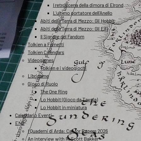
I retroscena della dimora di Elrond
L’ultimo portatore dell’Anello
Abiti della Terra di Mezzo: Gli Hobbit
Abiti della Terra di Mezzo: Gli Elfi
Il Signore del Fandom
Tolkien a Fumetti
Tolkien Calendars
Videogames
Tolkien e i videogiochi
Librigame
Gioco di Ruolo
The One Ring
Lo Hobbit (Gioco da Tavola)
Lo Hobbit in miniatura
Calendario Eventi
ENG
I Quaderni di Arda: Call for Papers 2026
An interview with R. Scott Bakker