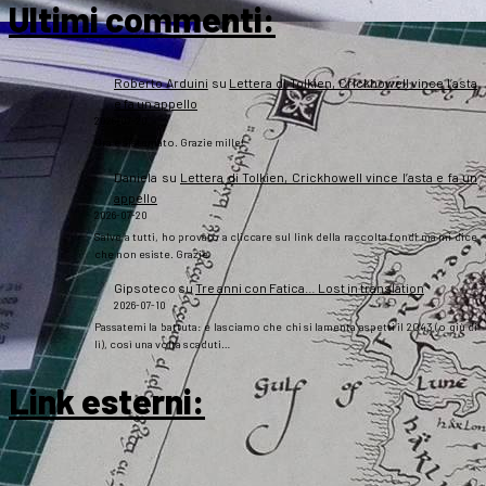
Ultimi commenti:
Roberto Arduini
su
Lettera di Tolkien, Crickhowell vince l’asta
e fa un appello
2026-07-20
Ora è sistemato. Grazie mille!
Daniela
su
Lettera di Tolkien, Crickhowell vince l’asta e fa un
appello
2026-07-20
Salve a tutti, ho provato a cliccare sul link della raccolta fondi ma mi dice
che non esiste. Grazie
Gipsoteco
su
Tre anni con Fatica… Lost in translation
2026-07-10
Passatemi la battuta: e lasciamo che chi si lamenta aspetti il 2043 (o giù di
lì), così una volta scaduti…
Link esterni
: