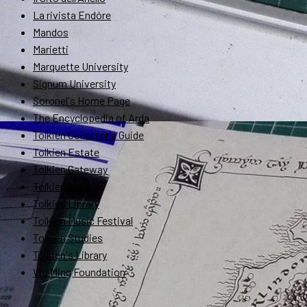
La rivista Endóre
Mandos
Marietti
Marquette University
Signum University
Soronel's Home Page
The Encyclopedia of Arda
Tolkien Collector's Guide
Tolkien Estate
Tolkien Gateway
Tolkien Italia
Tolkien Library
Tolkien Music Festival
Tolkien Studies
Tolkien's Library
Wu Ming Foundation