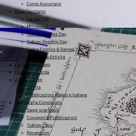
Come Associarsi
Cosa Facciamo
FantastikA
Mitopoiesi
Tolkien Studies Day
Tolkien Reading Day
Lucca Comics & Games
Cronologia Attività
La Tana del Drago
I Quaderni di Arda
J.R.R. Tolkien
La vita
Pubblicazioni Inglesi e Italiane
Bibliografia Consigliata
Saggi scaricabili
Convegni e Pubblicazioni
Tolkien Labs
Recensioni