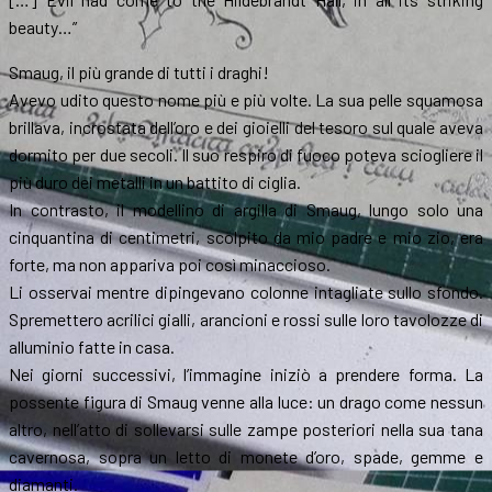
beauty…”
Smaug, il più grande di tutti i draghi!
Avevo udito questo nome più e più volte. La sua pelle squamosa
brillava, incrostata dell’oro e dei gioielli del tesoro sul quale aveva
dormito per due secoli. Il suo respiro di fuoco poteva sciogliere il
più duro dei metalli in un battito di ciglia.
In contrasto, il modellino di argilla di Smaug, lungo solo una
cinquantina di centimetri, scolpito da mio padre e mio zio, era
forte, ma non appariva poi così minaccioso.
Li osservai mentre dipingevano colonne intagliate sullo sfondo.
Spremettero acrilici gialli, arancioni e rossi sulle loro tavolozze di
alluminio fatte in casa.
Nei giorni successivi, l’immagine iniziò a prendere forma. La
possente figura di Smaug venne alla luce: un drago come nessun
altro, nell’atto di sollevarsi sulle zampe posteriori nella sua tana
cavernosa, sopra un letto di monete d’oro, spade, gemme e
diamanti.