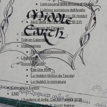
I retroscena della dimora di Elrond
L’ultimo portatore dell’Anello
Abiti della Terra di Mezzo: Gli Hobbit
Abiti della Terra di Mezzo: Gli Elfi
Il Signore del Fandom
Tolkien a Fumetti
Tolkien Calendars
Videogames
Tolkien e i videogiochi
Librigame
Gioco di Ruolo
The One Ring
Lo Hobbit (Gioco da Tavola)
Lo Hobbit in miniatura
Calendario Eventi
ENG
I Quaderni di Arda: Call for Papers 2026
An interview with R. Scott Bakker