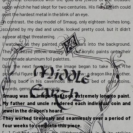
upon which he had slept for two centuries. His fiery breath could
melt the hardest metal in the blink of an eye.
In contrast, the clay model of Smaug, only eighteen inches long,
sculpted by my dad and uncle, looked pretty cool, but it didn’t
appear all that threatening.
I watched as they painted carved pillars into the background.
They squeezed yellow, orange, and red acrylic paints onto their
homemade aluminum foil palettes.
Over the next few days, the image began to take form. The
powerful figure of Smaug came into view: a dragon like no other,
rearing back in his cavernous lair over a bed of gold coins,
swords, gems, and diamonds.
Smaug was an image that took extremely long to paint.
My father and uncle rendered each individual coin and
jewel in the dragon’s hoard.
They worked tirelessly and seamlessly over a period of
four weeks to complete this piece.
[…] Evil had come to the Hildebrandt Hall, in all its striking