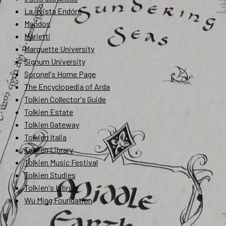
La rivista Endóre
Mandos
Marietti
Marquette University
Signum University
Soronel's Home Page
The Encyclopedia of Arda
Tolkien Collector's Guide
Tolkien Estate
Tolkien Gateway
Tolkien Italia
Tolkien Library
Tolkien Music Festival
Tolkien Studies
Tolkien's Library
Wu Ming Foundation