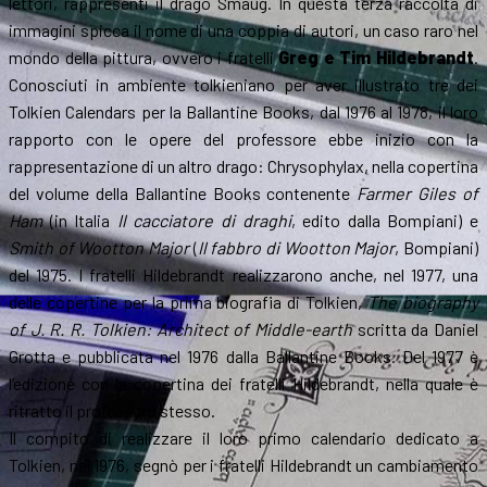
lettori, rappresenti il drago Smaug. In questa terza raccolta di
immagini spicca il nome di una coppia di autori, un caso raro nel
mondo della pittura, ovvero i fratelli
Greg e Tim Hildebrandt
.
Conosciuti in ambiente tolkieniano per aver illustrato tre dei
Tolkien Calendars per la Ballantine Books, dal 1976 al 1978, il loro
rapporto con le opere del professore ebbe inizio con la
rappresentazione di un altro drago: Chrysophylax, nella copertina
del volume della Ballantine Books contenente
Farmer Giles of
Ham
(in Italia
Il cacciatore di draghi
, edito dalla Bompiani) e
Smith of Wootton Major
(
Il fabbro di Wootton Major
, Bompiani)
del 1975. I fratelli Hildebrandt realizzarono anche, nel 1977, una
delle copertine per la prima biografia di Tolkien,
The biography
of J. R. R. Tolkien: Architect of Middle-earth
scritta da Daniel
Grotta e pubblicata nel 1976 dalla Ballantine Books. Del 1977 è
l’edizione con la copertina dei fratelli Hildebrandt, nella quale è
ritratto il professore stesso.
Il compito di realizzare il loro primo calendario dedicato a
Tolkien, nel 1976, segnò per i fratelli Hildebrandt un cambiamento