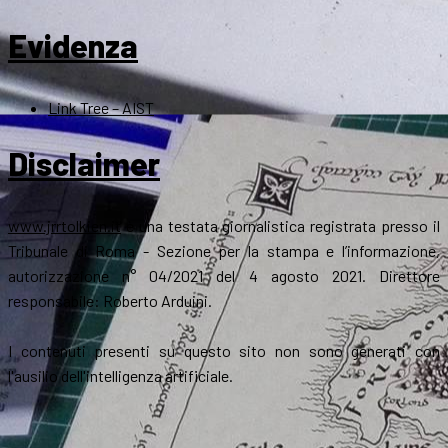
Evidenza
Link Tree – AIST
Disclaimer
www.jrrtolkien.it
è una testata giornalistica registrata presso il
Tribunale di Roma - Sezione per la stampa e l’informazione,
autorizzazione n° 04/2021 del 4 agosto 2021. Direttore
responsabile: Roberto Arduini.
I contenuti presenti su questo sito non sono generati con
l'ausilio dell'intelligenza artificiale.