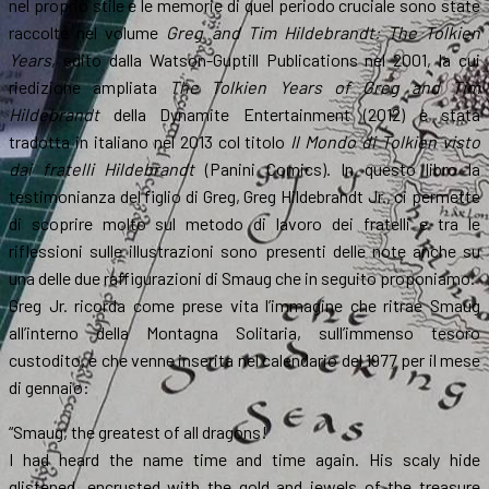
nel proprio stile e le memorie di quel periodo cruciale sono state
raccolte nel volume
Greg and Tim Hildebrandt: The Tolkien
Years
, edito dalla Watson-Guptill Publications nel 2001, la cui
riedizione ampliata
The Tolkien Years of Greg and Tim
Hildebrandt
della Dynamite Entertainment (2012) è stata
tradotta in italiano nel 2013 col titolo
Il Mondo di Tolkien visto
dai fratelli Hildebrandt
(Panini Comics). In questo libro la
testimonianza del figlio di Greg, Greg Hildebrandt Jr., ci permette
di scoprire molto sul metodo di lavoro dei fratelli e tra le
riflessioni sulle illustrazioni sono presenti delle note anche su
una delle due raffigurazioni di Smaug che in seguito proponiamo.
Greg Jr. ricorda come prese vita l’immagine che ritrae Smaug
all’interno della Montagna Solitaria, sull’immenso tesoro
custodito, e che venne inserita nel calendario del 1977 per il mese
di gennaio:
“Smaug, the greatest of all dragons!
I had heard the name time and time again. His scaly hide
glistened, encrusted with the gold and jewels of the treasure