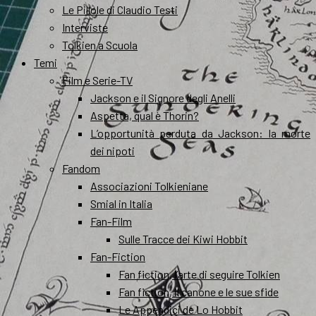
Le Pillole di Claudio Testi
Interviste
Tolkien a Scuola
Temi
Film e Serie-TV
Jackson e il Signore degli Anelli
Aspetta, qual è Thorin?
L’opportunità perduta da Jackson: la morte
dei nipoti
Fandom
Associazioni Tolkieniane
Smial in Italia
Fan-Film
Sulle Tracce dei Kiwi Hobbit
Fan-Fiction
Fan fiction, l’arte di seguire Tolkien
Fan fiction, il canone e le sue sfide
Le Appendici de Lo Hobbit