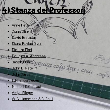
4) Stanza dei Professori
Anne Petty
Corey Olsen
David Bratman
Diana Pavlac Glyer
Dimitra Fimi
Douglas A. Anderson
Jason Fisher
John D. Rateliff
John Garth
L.M. Gildersleeve
Michael D.C. Drout
Verlyn Flieger
W. G. Hammond & C. Scull