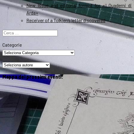
New Issue and editorial format for «I Quaderni di
Arda»
Receiver of a Tolkien’s letter discovered
Ricerca
per:
Categorie
Mappa dei prossimi eventi: