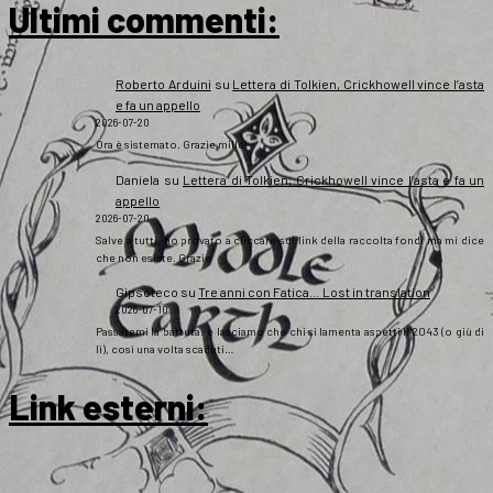
Ultimi commenti:
Roberto Arduini
su
Lettera di Tolkien, Crickhowell vince l’asta
e fa un appello
2026-07-20
Ora è sistemato. Grazie mille!
Daniela
su
Lettera di Tolkien, Crickhowell vince l’asta e fa un
appello
2026-07-20
Salve a tutti, ho provato a cliccare sul link della raccolta fondi ma mi dice
che non esiste. Grazie
Gipsoteco
su
Tre anni con Fatica… Lost in translation
2026-07-10
Passatemi la battuta: e lasciamo che chi si lamenta aspetti il 2043 (o giù di
lì), così una volta scaduti…
Link esterni
: