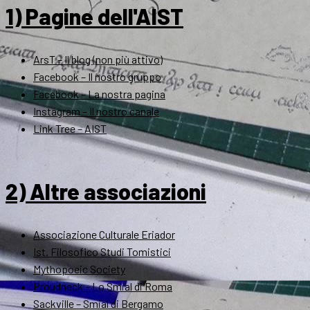
1) Pagine dell'AIST
ArsT – Il blog (non più attivo)
Facebook – Il nostro gruppo
Facebook – La nostra pagina
Instagram – Il nostro canale
Link Tree – AIST
2) Altre associazioni
Associazione Culturale Eriador
Ist. Filosofico Studi Tomistici
Mythopoeic Society
Proudneck – Lo Smial di Roma
Sackville – Smial di Bergamo