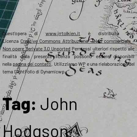
Quest’opera di
www.jrrtolkien.it
è distribuita con
Licenza
Creative Commons Attribuzione – Non commerciale –
Non opere derivate 3.0 Unported
Permessi ulteriori rispetto alle
finalità della presente licenza possono essere disponibili
nella
pagina dei contatti
. Utilizziamo WP e una rielaborazione del
tema LightFolio di Dynamicwp.
Tag:
John
Hodgson