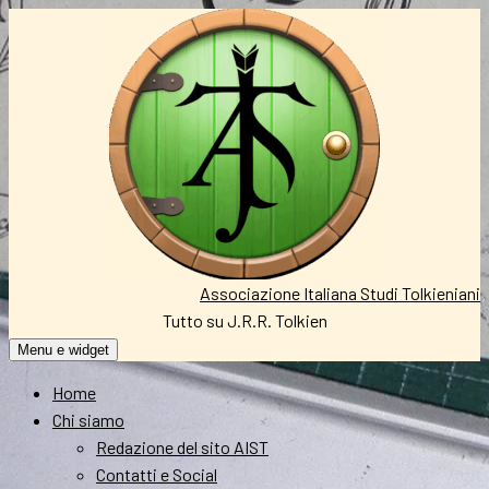
Vai
al
contenuto
Associazione Italiana Studi Tolkieniani
Tutto su J.R.R. Tolkien
Menu e widget
Home
Chi siamo
Redazione del sito AIST
Contatti e Social