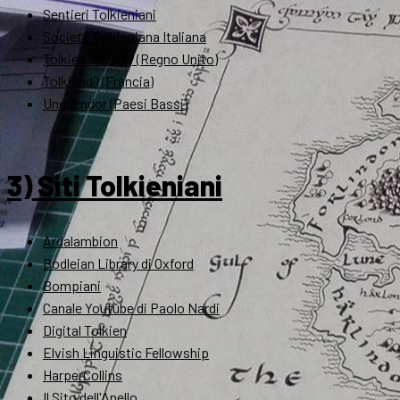
Sentieri Tolkieniani
Società Tolkieniana Italiana
Tolkien Society (Regno Unito)
Tolkiendil (Francia)
Unquendor (Paesi Bassi)
3) Siti Tolkieniani
Ardalambion
Bodleian Library di Oxford
Bompiani
Canale Youtube di Paolo Nardi
Digital Tolkien
Elvish Linguistic Fellowship
HarperCollins
Il Sito dell'Anello