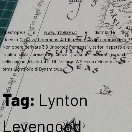
Quest’opera di
www.jrrtolkien.it
è distribuita con
Licenza
Creative Commons Attribuzione – Non commerciale –
Non opere derivate 3.0 Unported
Permessi ulteriori rispetto alle
finalità della presente licenza possono essere disponibili
nella
pagina dei contatti
. Utilizziamo WP e una rielaborazione del
tema LightFolio di Dynamicwp.
Tag:
Lynton
Levengood