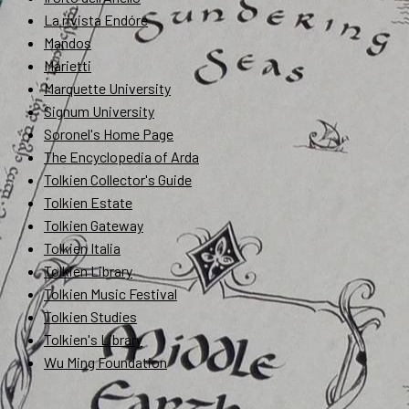
La rivista Endóre
Mandos
Marietti
Marquette University
Signum University
Soronel's Home Page
The Encyclopedia of Arda
Tolkien Collector's Guide
Tolkien Estate
Tolkien Gateway
Tolkien Italia
Tolkien Library
Tolkien Music Festival
Tolkien Studies
Tolkien's Library
Wu Ming Foundation