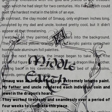
upon which he had slept for two centuries. His fiery breath could
melt the hardest metal in the blink of an eye.
In contrast, the clay model of Smaug, only eighteen inches long,
sculpted by my dad and uncle, looked pretty cool, but it didn’t
appear all that threatening.
I watched as they painted carved pillars into the background.
They squeezed yellow, orange, and red acrylic paints onto their
homemade aluminum foil palettes.
Over the next few days, the image began to take form. The
powerful figure of Smaug came into view: a dragon like no other,
rearing back in his cavernous lair over a bed of gold coins,
swords, gems, and diamonds.
Smaug was an image that took extremely long to paint.
My father and uncle rendered each individual coin and
jewel in the dragon’s hoard.
They worked tirelessly and seamlessly over a period of
four weeks to complete this piece.
[…] Evil had come to the Hildebrandt Hall, in all its striking