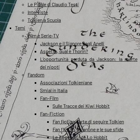
Le Pillole di Claudio Testi
Interviste
Tolkien a Scuola
Temi
Film e Serie-TV
Jackson e il Signore degli Anelli
Aspetta, qual è Thorin?
L’opportunità perduta da Jackson: la morte
dei nipoti
Fandom
Associazioni Tolkieniane
Smial in Italia
Fan-Film
Sulle Tracce dei Kiwi Hobbit
Fan-Fiction
Fan fiction, l’arte di seguire Tolkien
Fan fiction, il canone e le sue sfide
Le Appendici de Lo Hobbit