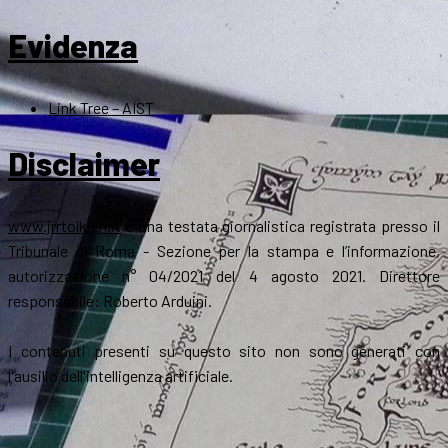
Evidenza
Link Tree – AIST
Disclaimer
www.jrrtolkien.it
è una testata giornalistica registrata presso il
Tribunale di Roma - Sezione per la stampa e l’informazione,
autorizzazione n° 04/2021 del 4 agosto 2021. Direttore
responsabile: Roberto Arduini.
I contenuti presenti su questo sito non sono generati con
l'ausilio dell'intelligenza artificiale.