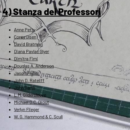
4) Stanza dei Professori
Anne Petty
Corey Olsen
David Bratman
Diana Pavlac Glyer
Dimitra Fimi
Douglas A. Anderson
Jason Fisher
John D. Rateliff
John Garth
L.M. Gildersleeve
Michael D.C. Drout
Verlyn Flieger
W. G. Hammond & C. Scull