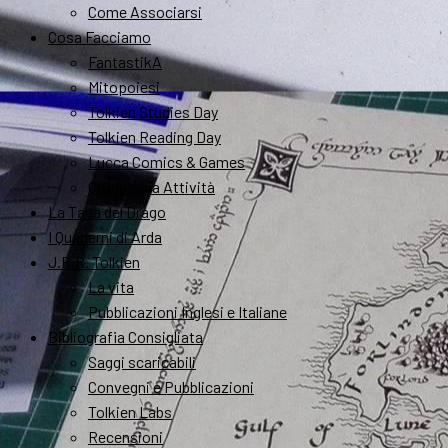
Come Associarsi
Cosa Facciamo
FantastikA
Mitopoiesi
Tolkien Studies Day
Tolkien Reading Day
Lucca Comics & Games
Cronologia Attività
La Tana del Drago
I Quaderni di Arda
J.R.R. Tolkien
La vita
Pubblicazioni Inglesi e Italiane
Bibliografia Consigliata
Saggi scaricabili
Convegni e Pubblicazioni
Tolkien Labs
Recensioni