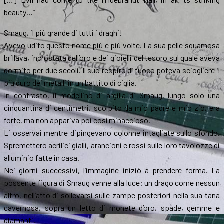
beauty…”
Smaug, il più grande di tutti i draghi!
Avevo udito questo nome più e più volte. La sua pelle squamosa
brillava, incrostata dell’oro e dei gioielli del tesoro sul quale aveva
dormito per due secoli. Il suo respiro di fuoco poteva sciogliere il
più duro dei metalli in un battito di ciglia.
In contrasto, il modellino di argilla di Smaug, lungo solo una
cinquantina di centimetri, scolpito da mio padre e mio zio, era
forte, ma non appariva poi così minaccioso.
Li osservai mentre dipingevano colonne intagliate sullo sfondo.
Spremettero acrilici gialli, arancioni e rossi sulle loro tavolozze di
alluminio fatte in casa.
Nei giorni successivi, l’immagine iniziò a prendere forma. La
possente figura di Smaug venne alla luce: un drago come nessun
altro, nell’atto di sollevarsi sulle zampe posteriori nella sua tana
cavernosa, sopra un letto di monete d’oro, spade, gemme e
diamanti.