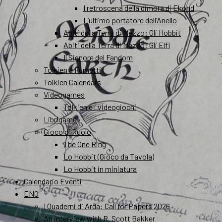
I retroscena della dimora di Elrond
L’ultimo portatore dell’Anello
Abiti della Terra di Mezzo: Gli Hobbit
Abiti della Terra di Mezzo: Gli Elfi
Il Signore del Fandom
Tolkien a Fumetti
Tolkien Calendars
Videogames
Tolkien e i videogiochi
Librigame
Gioco di Ruolo
The One Ring
Lo Hobbit (Gioco da Tavola)
Lo Hobbit in miniatura
Calendario Eventi
ENG
I Quaderni di Arda: Call for Papers 2026
An interview with R. Scott Bakker