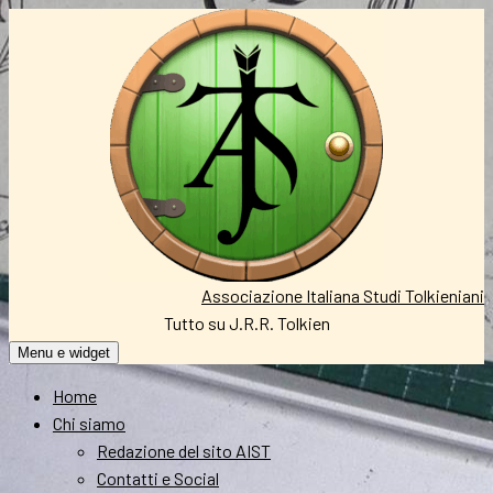
Vai
al
contenuto
Associazione Italiana Studi Tolkieniani
Tutto su J.R.R. Tolkien
Menu e widget
Home
Chi siamo
Redazione del sito AIST
Contatti e Social