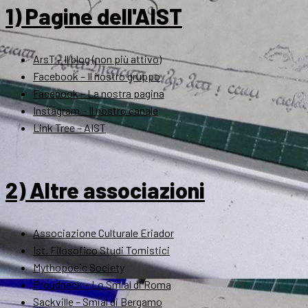
1) Pagine dell'AIST
ArsT – Il blog (non più attivo)
Facebook – Il nostro gruppo
Facebook – La nostra pagina
Instagram – Il nostro canale
Link Tree – AIST
2) Altre associazioni
Associazione Culturale Eriador
Ist. Filosofico Studi Tomistici
Mythopoeic Society
Proudneck – Lo Smial di Roma
Sackville – Smial di Bergamo