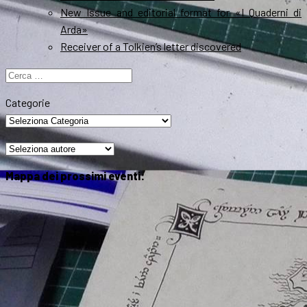
New Issue and editorial format for «I Quaderni di
Arda»
Receiver of a Tolkien’s letter discovered
Ricerca
per:
Categorie
Mappa dei prossimi eventi: