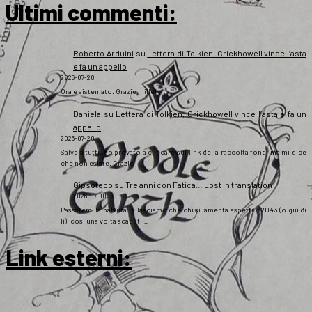
Ultimi commenti:
Roberto Arduini
su
Lettera di Tolkien, Crickhowell vince l’asta
e fa un appello
2026-07-20
Ora è sistemato. Grazie mille!
Daniela
su
Lettera di Tolkien, Crickhowell vince l’asta e fa un
appello
2026-07-20
Salve a tutti, ho provato a cliccare sul link della raccolta fondi ma mi dice
che non esiste. Grazie
Gipsoteco
su
Tre anni con Fatica… Lost in translation
2026-07-10
Passatemi la battuta: e lasciamo che chi si lamenta aspetti il 2043 (o giù di
lì), così una volta scaduti…
Link esterni
: