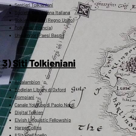
Sentieri Tolkieniani
Società Tolkieniana Italiana
Tolkien Society (Regno Unito)
Tolkiendil (Francia)
Unquendor (Paesi Bassi)
3) Siti Tolkieniani
Ardalambion
Bodleian Library di Oxford
Bompiani
Canale Youtube di Paolo Nardi
Digital Tolkien
Elvish Linguistic Fellowship
HarperCollins
Il Sito dell'Anello