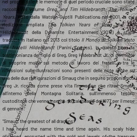
nel proprio stile e le memorie di quel periodo cruciale sono state
raccolte nel volume
Greg and Tim Hildebrandt: The Tolkien
Years
, edito dalla Watson-Guptill Publications nel 2001, la cui
riedizione ampliata
The Tolkien Years of Greg and Tim
Hildebrandt
della Dynamite Entertainment (2012) è stata
tradotta in italiano nel 2013 col titolo
Il Mondo di Tolkien visto
dai fratelli Hildebrandt
(Panini Comics). In questo libro la
testimonianza del figlio di Greg, Greg Hildebrandt Jr., ci permette
di scoprire molto sul metodo di lavoro dei fratelli e tra le
riflessioni sulle illustrazioni sono presenti delle note anche su
una delle due raffigurazioni di Smaug che in seguito proponiamo.
Greg Jr. ricorda come prese vita l’immagine che ritrae Smaug
all’interno della Montagna Solitaria, sull’immenso tesoro
custodito, e che venne inserita nel calendario del 1977 per il mese
di gennaio:
“Smaug, the greatest of all dragons!
I had heard the name time and time again. His scaly hide
glistened, encrusted with the gold and jewels of the treasure