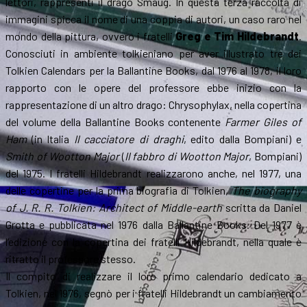
lettori, rappresenti il drago Smaug. In questa terza raccolta di
immagini spicca il nome di una coppia di autori, un caso raro nel
mondo della pittura, ovvero i fratelli
Greg e Tim Hildebrandt
.
Conosciuti in ambiente tolkieniano per aver illustrato tre dei
Tolkien Calendars per la Ballantine Books, dal 1976 al 1978, il loro
rapporto con le opere del professore ebbe inizio con la
rappresentazione di un altro drago: Chrysophylax, nella copertina
del volume della Ballantine Books contenente
Farmer Giles of
Ham
(in Italia
Il cacciatore di draghi
, edito dalla Bompiani) e
Smith of Wootton Major
(
Il fabbro di Wootton Major
, Bompiani)
del 1975. I fratelli Hildebrandt realizzarono anche, nel 1977, una
delle copertine per la prima biografia di Tolkien,
The biography
of J. R. R. Tolkien: Architect of Middle-earth
scritta da Daniel
Grotta e pubblicata nel 1976 dalla Ballantine Books. Del 1977 è
l’edizione con la copertina dei fratelli Hildebrandt, nella quale è
ritratto il professore stesso.
Il compito di realizzare il loro primo calendario dedicato a
Tolkien, nel 1976, segnò per i fratelli Hildebrandt un cambiamento