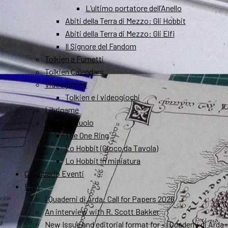
L’ultimo portatore dell’Anello
Abiti della Terra di Mezzo: Gli Hobbit
Abiti della Terra di Mezzo: Gli Elfi
Il Signore del Fandom
Tolkien a Fumetti
Tolkien Calendars
Videogames
Tolkien e i videogiochi
Librigame
Gioco di Ruolo
The One Ring
Lo Hobbit (Gioco da Tavola)
Lo Hobbit in miniatura
Calendario Eventi
ENG
I Quaderni di Arda: Call for Papers 2026
An interview with R. Scott Bakker
New Issue and editorial format for «I Quaderni di Arda