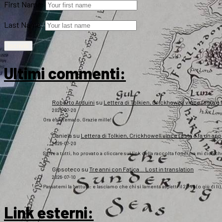
First Name:
Last Name:
Ultimi commenti:
Roberto Arduini
su
Lettera di Tolkien, Crickhowell vince l’asta e 
2026-07-20
Ora è sistemato. Grazie mille!
Daniela
su
Lettera di Tolkien, Crickhowell vince l’asta e fa un app
2026-07-20
Salve a tutti, ho provato a cliccare sul link della raccolta fondi ma mi dice c
Gipsoteco
su
Tre anni con Fatica… Lost in translation
2026-07-10
Passatemi la battuta: e lasciamo che chi si lamenta aspetti il 2043 (o giù di lì
Link esterni
: