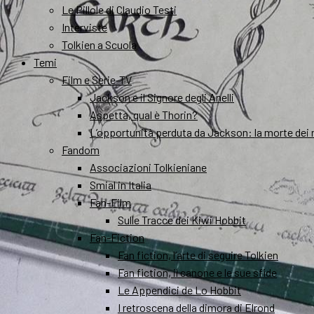
Le Pillole di Claudio Testi
Interviste
Tolkien a Scuola
Temi
Film e Serie-TV
Jackson e il Signore degli Anelli
Aspetta, qual è Thorin?
L’opportunità perduta da Jackson: la morte dei 
Fandom
Associazioni Tolkieniane
Smial in Italia
Fan-Film
Sulle Tracce dei Kiwi Hobbit
Fan-Fiction
Fan fiction, l’arte di seguire Tolkien
Fan fiction, il canone e le sue sfide
Le Appendici de Lo Hobbit
I retroscena della dimora di Elrond