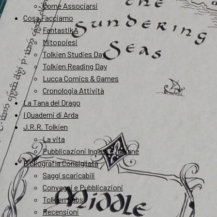
Come Associarsi
Cosa Facciamo
FantastikA
Mitopoiesi
Tolkien Studies Day
Tolkien Reading Day
Lucca Comics & Games
Cronologia Attività
La Tana del Drago
I Quaderni di Arda
J.R.R. Tolkien
La vita
Pubblicazioni Inglesi e Italiane
Bibliografia Consigliata
Saggi scaricabili
Convegni e Pubblicazioni
Tolkien Labs
Recensioni