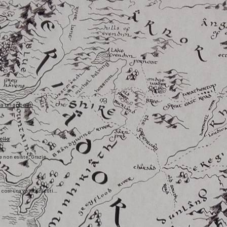
fa un appello
ello
he non esiste. Grazie
), così una volta scaduti…