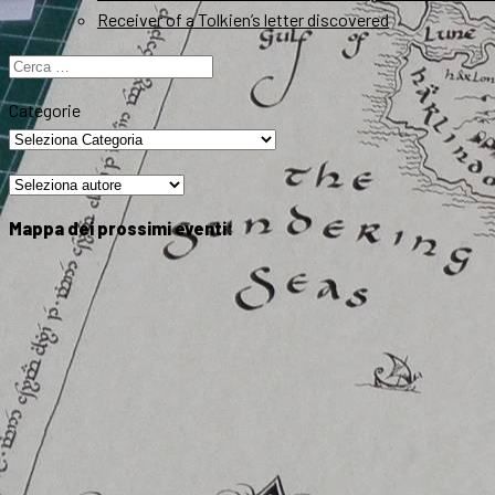
Receiver of a Tolkien’s letter discovered
Ricerca
per:
Categorie
Mappa dei prossimi eventi: