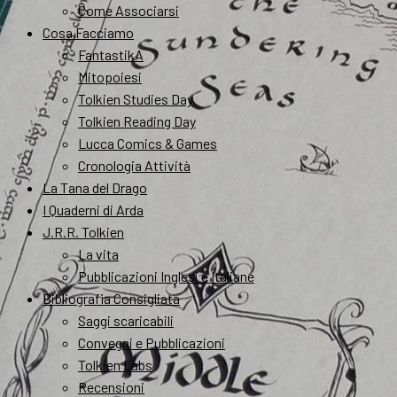
Come Associarsi
Cosa Facciamo
FantastikA
Mitopoiesi
Tolkien Studies Day
Tolkien Reading Day
Lucca Comics & Games
Cronologia Attività
La Tana del Drago
I Quaderni di Arda
J.R.R. Tolkien
La vita
Pubblicazioni Inglesi e Italiane
Bibliografia Consigliata
Saggi scaricabili
Convegni e Pubblicazioni
Tolkien Labs
Recensioni