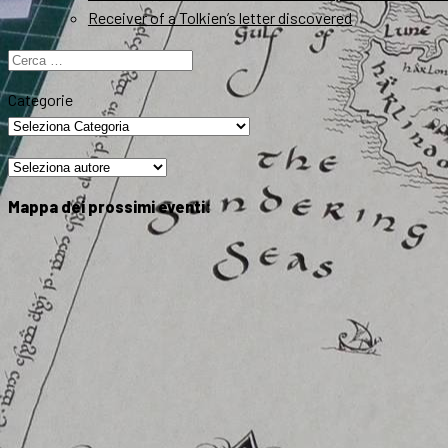
Receiver of a Tolkien’s letter discovered
Ricerca
per:
Categorie
Mappa dei prossimi eventi: