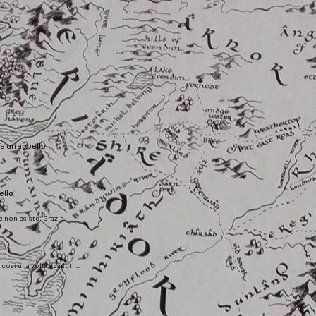
fa un appello
ello
he non esiste. Grazie
), così una volta scaduti…