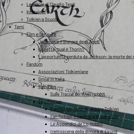
Le Pillole di Claudio Testi
Interviste
Tolkien a Scuola
Temi
Film e Serie-TV
Jackson e il Signore degli Anelli
Aspetta, qual è Thorin?
L’opportunità perduta da Jackson: la morte dei 
Fandom
Associazioni Tolkieniane
Smial in Italia
Fan-Film
Sulle Tracce dei Kiwi Hobbit
Fan-Fiction
Fan fiction, l’arte di seguire Tolkien
Fan fiction, il canone e le sue sfide
Le Appendici de Lo Hobbit
I retroscena della dimora di Elrond