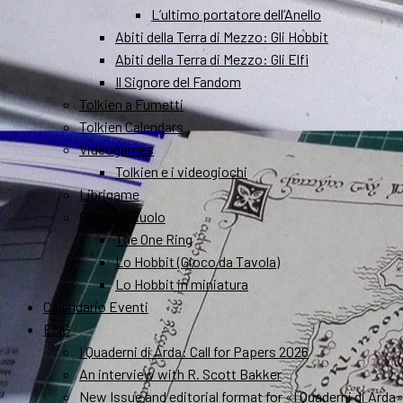
L’ultimo portatore dell’Anello
Abiti della Terra di Mezzo: Gli Hobbit
Abiti della Terra di Mezzo: Gli Elfi
Il Signore del Fandom
Tolkien a Fumetti
Tolkien Calendars
Videogames
Tolkien e i videogiochi
Librigame
Gioco di Ruolo
The One Ring
Lo Hobbit (Gioco da Tavola)
Lo Hobbit in miniatura
Calendario Eventi
ENG
I Quaderni di Arda: Call for Papers 2026
An interview with R. Scott Bakker
New Issue and editorial format for «I Quaderni di Arda