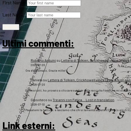
First Name:
Last Name:
Ultimi commenti:
Roberto Arduini
su
Lettera di Tolkien, Crickhowell vince l’asta e 
2026-07-20
Ora è sistemato. Grazie mille!
Daniela
su
Lettera di Tolkien, Crickhowell vince l’asta e fa un app
2026-07-20
Salve a tutti, ho provato a cliccare sul link della raccolta fondi ma mi dice c
Gipsoteco
su
Tre anni con Fatica… Lost in translation
2026-07-10
Passatemi la battuta: e lasciamo che chi si lamenta aspetti il 2043 (o giù di lì
Link esterni
: