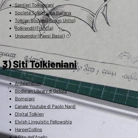
Sentieri Tolkieniani
Società Tolkieniana Italiana
Tolkien Society (Regno Unito)
Tolkiendil (Francia)
Unquendor (Paesi Bassi)
3) Siti Tolkieniani
Ardalambion
Bodleian Library di Oxford
Bompiani
Canale Youtube di Paolo Nardi
Digital Tolkien
Elvish Linguistic Fellowship
HarperCollins
Il Sito dell'Anello