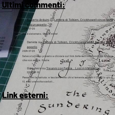
Ultimi commenti:
Roberto Arduini
su
Lettera di Tolkien, Crickhowell vince l’asta
e fa un appello
2026-07-20
Ora è sistemato. Grazie mille!
Daniela
su
Lettera di Tolkien, Crickhowell vince l’asta e fa un
appello
2026-07-20
Salve a tutti, ho provato a cliccare sul link della raccolta fondi ma mi dice
che non esiste. Grazie
Gipsoteco
su
Tre anni con Fatica… Lost in translation
2026-07-10
Passatemi la battuta: e lasciamo che chi si lamenta aspetti il 2043 (o giù di
lì), così una volta scaduti…
Link esterni
: