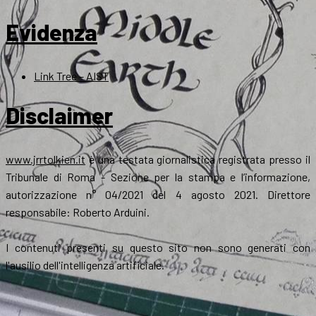
Evidenza
Link Tree – AIST
Disclaimer
www.jrrtolkien.it
è una testata giornalistica registrata presso il
Tribunale di Roma - Sezione per la stampa e l’informazione,
autorizzazione n° 04/2021 del 4 agosto 2021. Direttore
responsabile: Roberto Arduini.
I contenuti presenti su questo sito non sono generati con
l'ausilio dell'intelligenza artificiale.