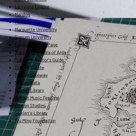
La rivista Endóre
Mandos
Marietti
Marquette University
Signum University
Soronel's Home Page
The Encyclopedia of Arda
Tolkien Collector's Guide
Tolkien Estate
Tolkien Gateway
Tolkien Italia
Tolkien Library
Tolkien Music Festival
Tolkien Studies
Tolkien's Library
Wu Ming Foundation