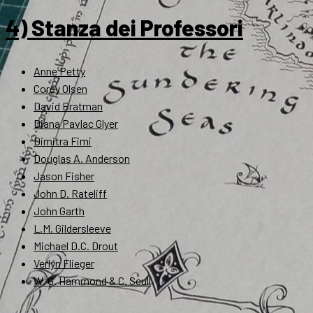
4) Stanza dei Professori
Anne Petty
Corey Olsen
David Bratman
Diana Pavlac Glyer
Dimitra Fimi
Douglas A. Anderson
Jason Fisher
John D. Rateliff
John Garth
L.M. Gildersleeve
Michael D.C. Drout
Verlyn Flieger
W. G. Hammond & C. Scull