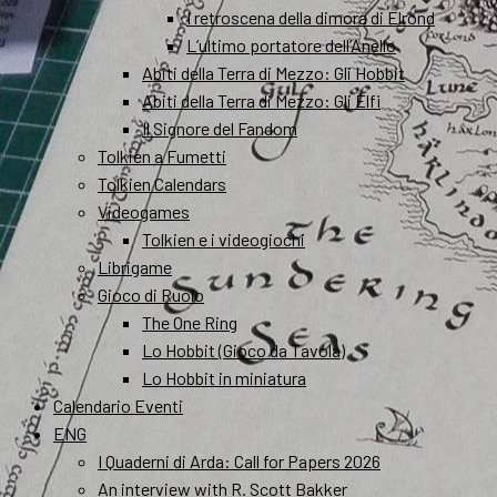
I retroscena della dimora di Elrond
L’ultimo portatore dell’Anello
Abiti della Terra di Mezzo: Gli Hobbit
Abiti della Terra di Mezzo: Gli Elfi
Il Signore del Fandom
Tolkien a Fumetti
Tolkien Calendars
Videogames
Tolkien e i videogiochi
Librigame
Gioco di Ruolo
The One Ring
Lo Hobbit (Gioco da Tavola)
Lo Hobbit in miniatura
Calendario Eventi
ENG
I Quaderni di Arda: Call for Papers 2026
An interview with R. Scott Bakker