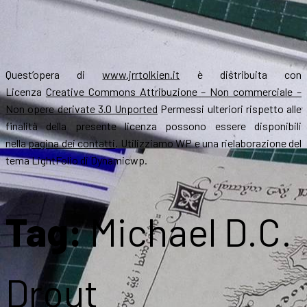
Quest’opera di
www.jrrtolkien.it
è distribuita con
Licenza
Creative Commons Attribuzione – Non commerciale –
Non opere derivate 3.0 Unported
Permessi ulteriori rispetto alle
finalità della presente licenza possono essere disponibili
nella
pagina dei contatti
. Utilizziamo WP e una rielaborazione del
tema LightFolio di Dynamicwp.
Tag:
Michael D.C.
Drout