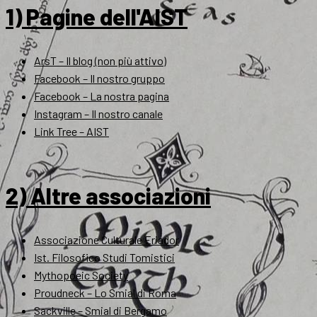
1) Pagine dell'AIST
ArsT – Il blog (non più attivo)
Facebook – Il nostro gruppo
Facebook – La nostra pagina
Instagram – Il nostro canale
Link Tree – AIST
2) Altre associazioni
Associazione Culturale Eriador
Ist. Filosofico Studi Tomistici
Mythopoeic Society
Proudneck – Lo Smial di Roma
Sackville – Smial di Bergamo