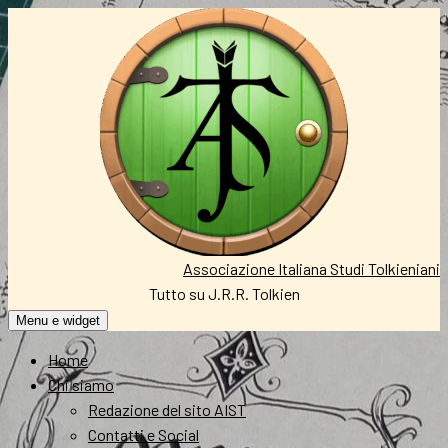
Vai
al
contenuto
Associazione Italiana Studi Tolkieniani
Tutto su J.R.R. Tolkien
Menu e widget
Home
Chi siamo
Redazione del sito AIST
Contatti e Social