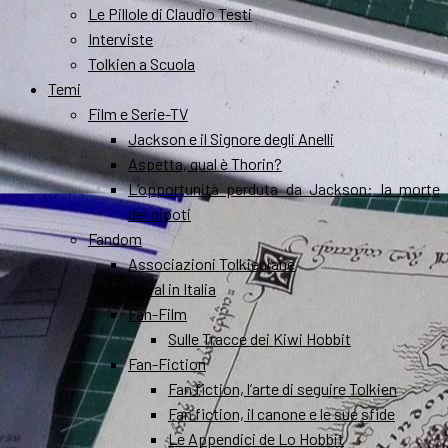
Le Pillole di Claudio Testi
Interviste
Tolkien a Scuola
Temi
Film e Serie-TV
Jackson e il Signore degli Anelli
Aspetta, qual è Thorin?
L’opportunità perduta da Jackson: la morte
dei nipoti
Fandom
Associazioni Tolkieniane
Smial in Italia
Fan-Film
Sulle Tracce dei Kiwi Hobbit
Fan-Fiction
Fan fiction, l’arte di seguire Tolkien
Fan fiction, il canone e le sue sfide
Le Appendici de Lo Hobbit