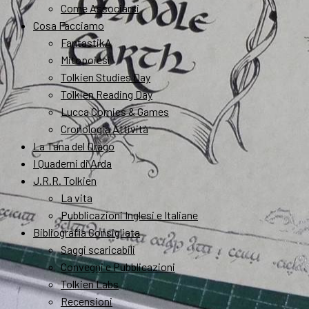
Come Associarsi
Cosa Facciamo
FantastikA
Mitopoiesi
Tolkien Studies Day
Tolkien Reading Day
Lucca Comics & Games
Cronologia Attività
La Tana del Drago
I Quaderni di Arda
J.R.R. Tolkien
La vita
Pubblicazioni Inglesi e Italiane
Bibliografia Consigliata
Saggi scaricabili
Convegni e Pubblicazioni
Tolkien Labs
Recensioni