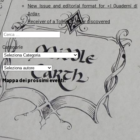
New Issue and editorial format for «I Quaderni di
Arda»
Receiver of a Tolkien’s letter discovered
Ricerca
per:
Categorie
Mappa dei prossimi eventi: