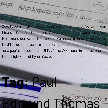
Quest’opera di
www.jrrtolkien.it
è distribuita con
Licenza
Creative Commons Attribuzione – Non commerciale –
Non opere derivate 3.0 Unported
Permessi ulteriori rispetto alle
finalità della presente licenza possono essere disponibili
nella
pagina dei contatti
. Utilizziamo WP e una rielaborazione del
tema LightFolio di Dynamicwp.
Tag:
Paul
Edmund Thomas