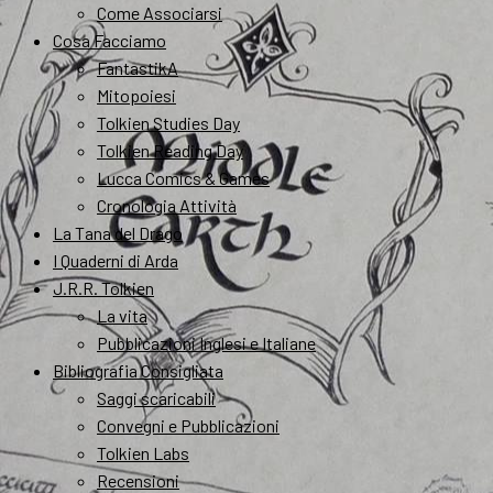
Come Associarsi
Cosa Facciamo
FantastikA
Mitopoiesi
Tolkien Studies Day
Tolkien Reading Day
Lucca Comics & Games
Cronologia Attività
La Tana del Drago
I Quaderni di Arda
J.R.R. Tolkien
La vita
Pubblicazioni Inglesi e Italiane
Bibliografia Consigliata
Saggi scaricabili
Convegni e Pubblicazioni
Tolkien Labs
Recensioni