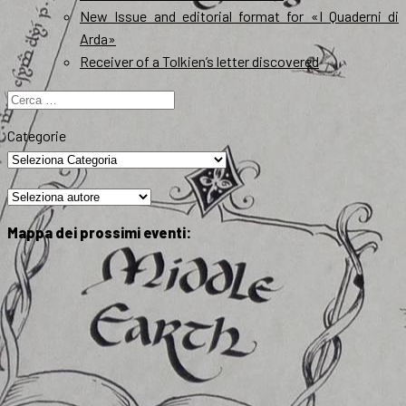
New Issue and editorial format for «I Quaderni di
Arda»
Receiver of a Tolkien’s letter discovered
Ricerca
per:
Categorie
Mappa dei prossimi eventi: