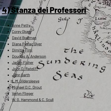
4) Stanza dei Professori
Anne Petty
Corey Olsen
David Bratman
Diana Pavlac Glyer
Dimitra Fimi
Douglas A. Anderson
Jason Fisher
John D. Rateliff
John Garth
L.M. Gildersleeve
Michael D.C. Drout
Verlyn Flieger
W. G. Hammond & C. Scull