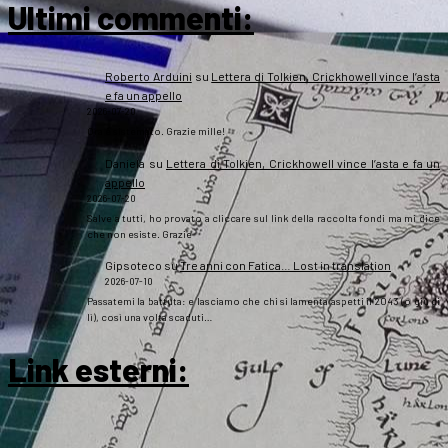
Ultimi commenti:
Roberto Arduini
su
Lettera di Tolkien, Crickhowell vince l’asta
e fa un appello
2026-07-20
Ora è sistemato. Grazie mille!
Daniela
su
Lettera di Tolkien, Crickhowell vince l’asta e fa un
appello
2026-07-20
Salve a tutti, ho provato a cliccare sul link della raccolta fondi ma mi dice
che non esiste. Grazie
Gipsoteco
su
Tre anni con Fatica… Lost in translation
2026-07-10
Passatemi la battuta: e lasciamo che chi si lamenta aspetti il 2043 (o giù di
lì), così una volta scaduti…
Link esterni
: