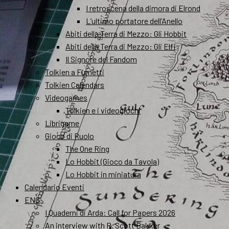
I retroscena della dimora di Elrond
L’ultimo portatore dell’Anello
Abiti della Terra di Mezzo: Gli Hobbit
Abiti della Terra di Mezzo: Gli Elfi
Il Signore del Fandom
Tolkien a Fumetti
Tolkien Calendars
Videogames
Tolkien e i videogiochi
Librigame
Gioco di Ruolo
The One Ring
Lo Hobbit (Gioco da Tavola)
Lo Hobbit in miniatura
Calendario Eventi
ENG
I Quaderni di Arda: Call for Papers 2026
An interview with R. Scott Bakker