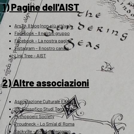
1) Pagine dell'AIST
ArsT – Il blog (non più attivo)
Facebook – Il nostro gruppo
Facebook – La nostra pagina
Instagram – Il nostro canale
Link Tree – AIST
2) Altre associazioni
Associazione Culturale Eriador
Ist. Filosofico Studi Tomistici
Mythopoeic Society
Proudneck – Lo Smial di Roma
Sackville – Smial di Bergamo