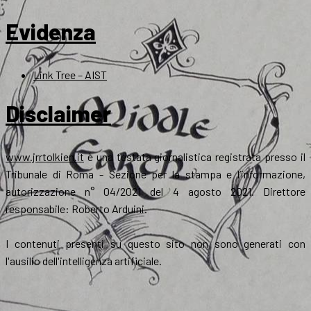
Evidenza
Link Tree – AIST
Disclaimer
www.jrrtolkien.it
è una testata giornalistica registrata presso il
Tribunale di Roma - Sezione per la stampa e l’informazione,
autorizzazione n° 04/2021 del 4 agosto 2021. Direttore
responsabile: Roberto Arduini.
I contenuti presenti su questo sito non sono generati con
l'ausilio dell'intelligenza artificiale.