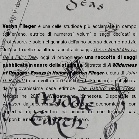
Verlyn Flieger
è una delle studiose più acclamate in campo
tolkieniano, autrice di numerosi volumi e saggi dedicati al
Professore, e solo nel gennaio dell’anno scorso davamo notizia
dell’uscita della sua ultima raccolta di saggi,
There Would Always
Be a Fairy Tale
: oggi vi proponiamo
una raccolta di saggi
pubblicata in onore della studiosa
. Si tratta di
A Wilderness
of Dragons: Essays in Honor of Verlyn Flieger
, a cura di
John
D. Rateliff
(a sua volta noto studioso tolkieniano) e pubblicata
dalla giovanissima casa editrice
The Gabbro Head Press
,
fondata nel 2017 a Wayzata, nel Minnesota. Disponibile su
Amazon
da dicembre 2018 in edizione economica o con
copertina rigida, l’editore ha annunciato che l’e-book sarà
disponibile nella seconda metà di gennaio.
…