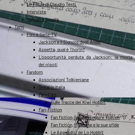
Le Pillole di Claudio Testi
Interviste
Tolkien a Scuola
Temi
Film e Serie-TV
Jackson e il Signore degli Anelli
Aspetta, qual è Thorin?
L’opportunità perduta da Jackson: la morte
dei nipoti
Fandom
Associazioni Tolkieniane
Smial in Italia
Fan-Film
Sulle Tracce dei Kiwi Hobbit
Fan-Fiction
Fan fiction, l’arte di seguire Tolkien
Fan fiction, il canone e le sue sfide
Le Appendici de Lo Hobbit