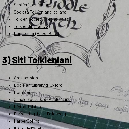
Sentieri Tolkieniani
Società Tolkieniana Italiana
Tolkien Society (Regno Unito)
Tolkiendil (Francia)
Unquendor (Paesi Bassi)
3) Siti Tolkieniani
Ardalambion
Bodleian Library di Oxford
Bompiani
Canale Youtube di Paolo Nardi
Digital Tolkien
Elvish Linguistic Fellowship
HarperCollins
Il Sito dell'Anello