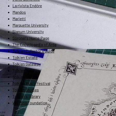
La rivista Endóre
Mandos
Marietti
Marquette University
Signum University
Soronel's Home Page
The Encyclopedia of Arda
Tolkien Collector's Guide
Tolkien Estate
Tolkien Gateway
Tolkien Italia
Tolkien Library
Tolkien Music Festival
Tolkien Studies
Tolkien's Library
Wu Ming Foundation