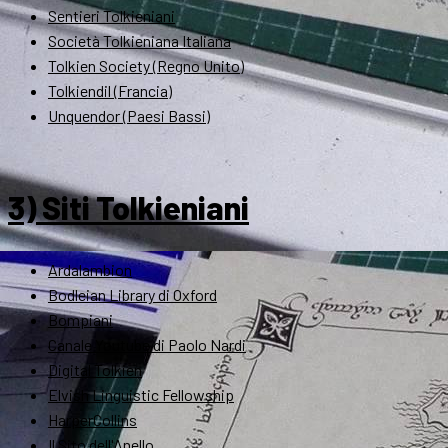
Sentieri Tolkieniani
Società Tolkieniana Italiana
Tolkien Society (Regno Unito)
Tolkiendil (Francia)
Unquendor (Paesi Bassi)
3) Siti Tolkieniani
Ardalambion
Bodleian Library di Oxford
Bompiani
Canale Youtube di Paolo Nardi
Digital Tolkien
Elvish Linguistic Fellowship
HarperCollins
Il Sito dell'Anello