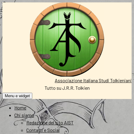
Vai
al
contenuto
Associazione Italiana Studi Tolkieniani
Tutto su J.R.R. Tolkien
Menu e widget
Home
Chi siamo
Redazione del sito AIST
Contatti e Social