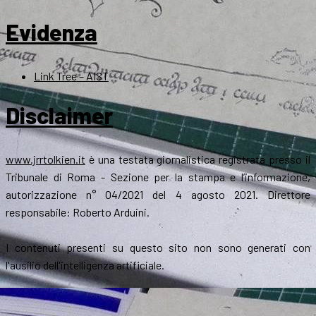
Evidenza
Link Tree – AIST
Disclaimer
www.jrrtolkien.it
è una testata giornalistica registrata presso il
Tribunale di Roma - Sezione per la stampa e l’informazione,
autorizzazione n° 04/2021 del 4 agosto 2021. Direttore
responsabile: Roberto Arduini.
I contenuti presenti su questo sito non sono generati con
l'ausilio dell'intelligenza artificiale.