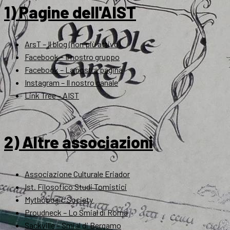
1) Pagine dell'AIST
ArsT – Il blog (non più attivo)
Facebook – Il nostro gruppo
Facebook – La nostra pagina
Instagram – Il nostro canale
Link Tree – AIST
2) Altre associazioni
Associazione Culturale Eriador
Ist. Filosofico Studi Tomistici
Mythopoeic Society
Proudneck – Lo Smial di Roma
Sackville – Smial di Bergamo