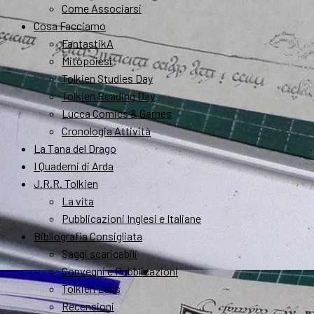
Come Associarsi
Cosa Facciamo
FantastikA
Mitopoiesi
Tolkien Studies Day
Tolkien Reading Day
Lucca Comics & Games
Cronologia Attività
La Tana del Drago
I Quaderni di Arda
J.R.R. Tolkien
La vita
Pubblicazioni Inglesi e Italiane
Bibliografia Consigliata
Saggi scaricabili
Convegni e Pubblicazioni
Tolkien Labs
Recensioni