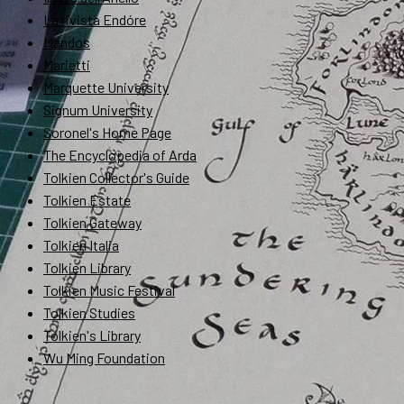
La rivista Endóre
Mandos
Marietti
Marquette University
Signum University
Soronel's Home Page
The Encyclopedia of Arda
Tolkien Collector's Guide
Tolkien Estate
Tolkien Gateway
Tolkien Italia
Tolkien Library
Tolkien Music Festival
Tolkien Studies
Tolkien's Library
Wu Ming Foundation