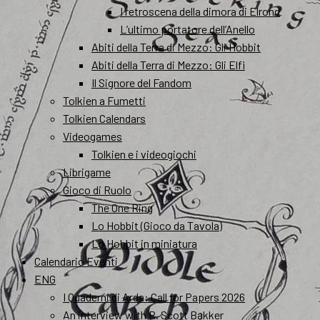
I retroscena della dimora di Elrond
L’ultimo portatore dell’Anello
Abiti della Terra di Mezzo: Gli Hobbit
Abiti della Terra di Mezzo: Gli Elfi
Il Signore del Fandom
Tolkien a Fumetti
Tolkien Calendars
Videogames
Tolkien e i videogiochi
Librigame
Gioco di Ruolo
The One Ring
Lo Hobbit (Gioco da Tavola)
Lo Hobbit in miniatura
Calendario Eventi
ENG
I Quaderni di Arda: Call for Papers 2026
An interview with R. Scott Bakker