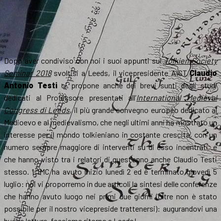
Dopo aver condiviso con noi i suoi appunti sui
Tolkien Society
Seminar 2018
svoltisi a Leeds, il vicepresidente AIST
Claudio
Antonio Testi
ci propone anche dei brevi sunti degli studi
dedicati al Professore presentati all’
International Medieval
Congress di Leeds
, il più grande convegno europeo dedicato al
Medioevo e al medievalismo, che negli ultimi anni ha mostrato un
interesse per il mondo tolkieniano in costante crescita, con un
numero sempre maggiore di interventi su di esso incentrati, e
che hanno visto tra i relatori di quest’anno anche Claudio Testi
stesso. L’IMC ha avuto inizio lunedì 2 ed è terminato giovedì 5
luglio: noi vi proporremo in due articoli la sintesi delle conferenze
che hanno avuto luogo nei primi due giorni (oltre non è stato
possibile per il nostro vicepreside trattenersi): augurandovi una
buona lettura, facciamo ritorno a Leeds!