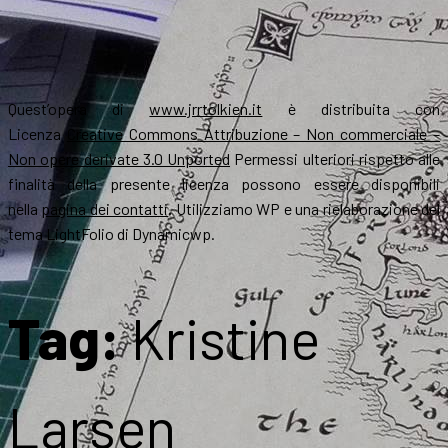
Quest’opera di
www.jrrtolkien.it
è distribuita con
Licenza
Creative Commons Attribuzione – Non commerciale –
Non opere derivate 3.0 Unported
Permessi ulteriori rispetto alle
finalità della presente licenza possono essere disponibili
nella
pagina dei contatti
. Utilizziamo WP e una rielaborazione del
tema LightFolio di Dynamicwp.
Tag:
Kristine
Larsen