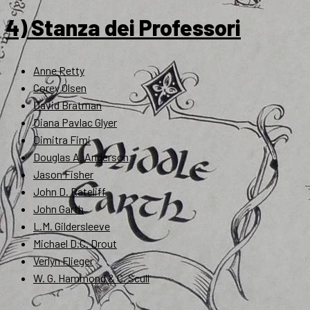
4) Stanza dei Professori
Anne Petty
Corey Olsen
David Bratman
Diana Pavlac Glyer
Dimitra Fimi
Douglas A. Anderson
Jason Fisher
John D. Rateliff
John Garth
L.M. Gildersleeve
Michael D.C. Drout
Verlyn Flieger
W. G. Hammond & C. Scull