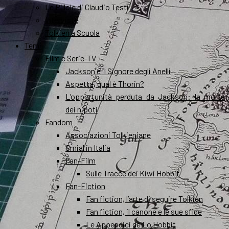
Le Pillole di Claudio Testi
Interviste
Tolkien a Scuola
Temi
Film e Serie-TV
Jackson e il Signore degli Anelli
Aspetta, qual è Thorin?
L’opportunità perduta da Jackson: la morte
dei nipoti
Fandom
Associazioni Tolkieniane
Smial in Italia
Fan-Film
Sulle Tracce dei Kiwi Hobbit
Fan-Fiction
Fan fiction, l’arte di seguire Tolkien
Fan fiction, il canone e le sue sfide
Le Appendici de Lo Hobbit