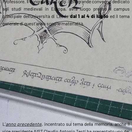
Professore. Il congresso, ad oggi il più grande convegno dedicato
agli studi medievali in Europa, avrà luogo presso il campus
principale dell’università di Leeds
dal 1 al 4 di luglio
ed il tema
generale di quest’anno sono le materialità.
L’
anno precedente
, incentrato sul tema della memoria, anche il
vice presidente AIST Claudio Antonio Testi ha presentato uno dei