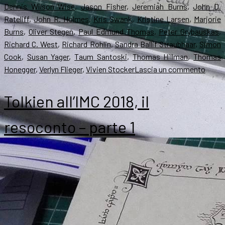
Dennis Wilson Wise
,
Jason Fisher
,
Jeremiah Burns
,
John D.
Rateliff
,
John R. Holmes
,
Kris Swank
,
Kristine Larsen
,
Marjorie
Burns
,
Oliver Stegen
,
Paul Edmund Thomas
,
Peter Grybauskas
,
Richard C. West
,
Richard Rohlin
,
Sandra Ballif Straubhaar
,
Simon
Cook
,
Susan Yager
,
Taum Santoski
,
Thomas Hillman
,
Thomas
su
Honegger
,
Verlyn Flieger
,
Vivien Stocker
Lascia un commento
A
Wilde
Tolkien all’IMC 2018, il
of
Drag
resoconto – parte 1
nuovi
saggi