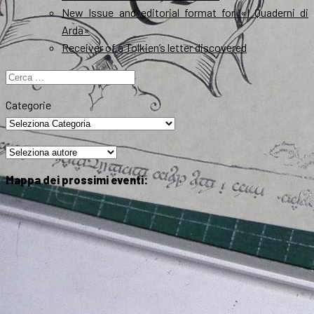
New Issue and editorial format for «I Quaderni di
Arda»
Receiver of a Tolkien’s letter discovered
Ricerca
per:
Categorie
Mappa dei prossimi eventi: