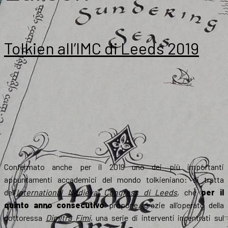
Tolkien all’IMC di Leeds 2019
Confermato anche per il 2019 uno dei più importanti
appuntamenti accademici del mondo tolkieniano: si tratta
dell’
International Medieval Congress di Leeds
, che
per il
quinto anno consecutivo
propone, grazie all’operato della
dottoressa
Dimitra Fimi
, una serie di interventi incentrati sul