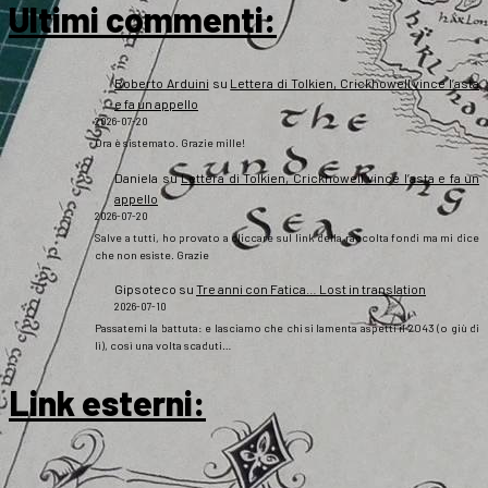
Ultimi commenti:
Roberto Arduini
su
Lettera di Tolkien, Crickhowell vince l’asta
e fa un appello
2026-07-20
Ora è sistemato. Grazie mille!
Daniela
su
Lettera di Tolkien, Crickhowell vince l’asta e fa un
appello
2026-07-20
Salve a tutti, ho provato a cliccare sul link della raccolta fondi ma mi dice
che non esiste. Grazie
Gipsoteco
su
Tre anni con Fatica… Lost in translation
2026-07-10
Passatemi la battuta: e lasciamo che chi si lamenta aspetti il 2043 (o giù di
lì), così una volta scaduti…
Link esterni
: