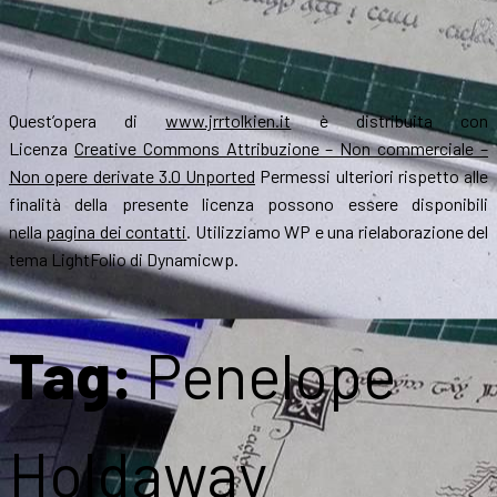
Quest’opera di
www.jrrtolkien.it
è distribuita con
Licenza
Creative Commons Attribuzione – Non commerciale –
Non opere derivate 3.0 Unported
Permessi ulteriori rispetto alle
finalità della presente licenza possono essere disponibili
nella
pagina dei contatti
. Utilizziamo WP e una rielaborazione del
tema LightFolio di Dynamicwp.
Tag:
Penelope
Holdaway