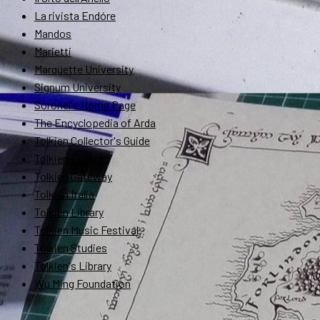
La rivista Endóre
Mandos
Marietti
Marquette University
Signum University
Soronel's Home Page
The Encyclopedia of Arda
Tolkien Collector's Guide
Tolkien Estate
Tolkien Gateway
Tolkien Italia
Tolkien Library
Tolkien Music Festival
Tolkien Studies
Tolkien's Library
Wu Ming Foundation