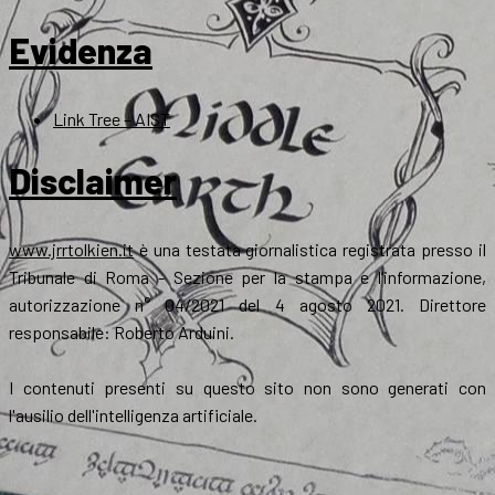
Evidenza
Link Tree – AIST
Disclaimer
www.jrrtolkien.it
è una testata giornalistica registrata presso il
Tribunale di Roma - Sezione per la stampa e l’informazione,
autorizzazione n° 04/2021 del 4 agosto 2021. Direttore
responsabile: Roberto Arduini.
I contenuti presenti su questo sito non sono generati con
l'ausilio dell'intelligenza artificiale.