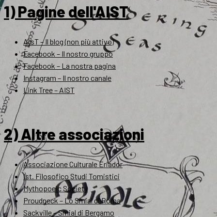
1) Pagine dell'AIST
ArsT – Il blog (non più attivo)
Facebook – Il nostro gruppo
Facebook – La nostra pagina
Instagram – Il nostro canale
Link Tree – AIST
2) Altre associazioni
Associazione Culturale Eriador
Ist. Filosofico Studi Tomistici
Mythopoeic Society
Proudneck – Lo Smial di Roma
Sackville – Smial di Bergamo