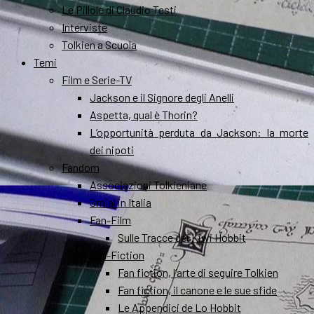
Le Pillole di Claudio Testi
Interviste
Tolkien a Scuola
Temi
Film e Serie-TV
Jackson e il Signore degli Anelli
Aspetta, qual è Thorin?
L’opportunità perduta da Jackson: la morte
dei nipoti
Fandom
Associazioni Tolkieniane
Smial in Italia
Fan-Film
Sulle Tracce dei Kiwi Hobbit
Fan-Fiction
Fan fiction, l’arte di seguire Tolkien
Fan fiction, il canone e le sue sfide
Le Appendici de Lo Hobbit