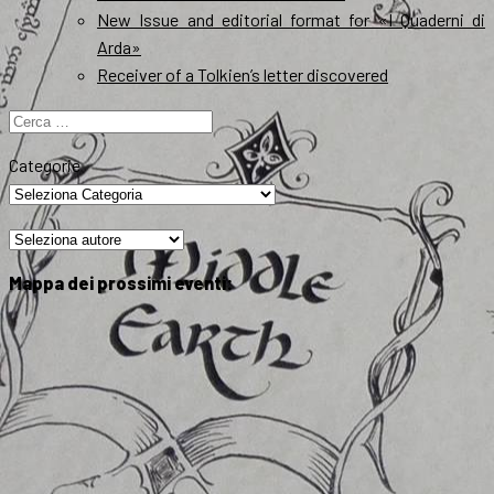
New Issue and editorial format for «I Quaderni di
Arda»
Receiver of a Tolkien’s letter discovered
Ricerca
per:
Categorie
Mappa dei prossimi eventi: