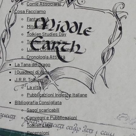
Come Associarsi
Cosa Facciamo
FantastikA
Mitopoiesi
Tolkien Studies Day
Tolkien Reading Day
Lucca Comics & Games
Cronologia Attività
La Tana del Drago
I Quaderni di Arda
J.R.R. Tolkien
La vita
Pubblicazioni Inglesi e Italiane
Bibliografia Consigliata
Saggi scaricabili
Convegni e Pubblicazioni
Tolkien Labs
Recensioni