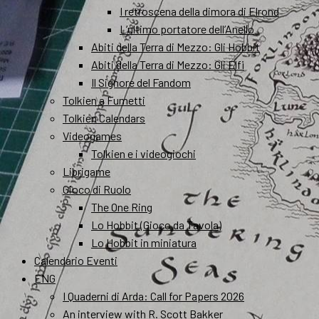
I retroscena della dimora di Elrond
L’ultimo portatore dell’Anello
Abiti della Terra di Mezzo: Gli Hobbit
Abiti della Terra di Mezzo: Gli Elfi
Il Signore del Fandom
Tolkien a Fumetti
Tolkien Calendars
Videogames
Tolkien e i videogiochi
Librigame
Gioco di Ruolo
The One Ring
Lo Hobbit (Gioco da Tavola)
Lo Hobbit in miniatura
Calendario Eventi
ENG
I Quaderni di Arda: Call for Papers 2026
An interview with R. Scott Bakker