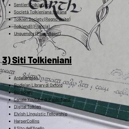
Sentieri Tolkieniani
Società Tolkieniana Italiana
Tolkien Society (Regno Unito)
Tolkiendil (Francia)
Unquendor (Paesi Bassi)
3) Siti Tolkieniani
Ardalambion
Bodleian Library di Oxford
Bompiani
Canale Youtube di Paolo Nardi
Digital Tolkien
Elvish Linguistic Fellowship
HarperCollins
Il Sito dell'Anello