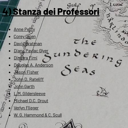
4) Stanza dei Professori
Anne Petty
Corey Olsen
David Bratman
Diana Pavlac Glyer
Dimitra Fimi
Douglas A. Anderson
Jason Fisher
John D. Rateliff
John Garth
L.M. Gildersleeve
Michael D.C. Drout
Verlyn Flieger
W. G. Hammond & C. Scull