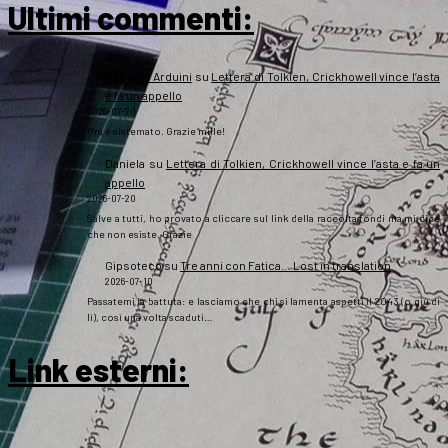
Ultimi commenti:
Roberto Arduini
su
Lettera di Tolkien, Crickhowell vince l’asta
e fa un appello
2026-07-20
Ora è sistemato. Grazie mille!
Daniela
su
Lettera di Tolkien, Crickhowell vince l’asta e fa un
appello
2026-07-20
Salve a tutti, ho provato a cliccare sul link della raccolta fondi ma mi dice
che non esiste. Grazie
Gipsoteco
su
Tre anni con Fatica… Lost in translation
2026-07-10
Passatemi la battuta: e lasciamo che chi si lamenta aspetti il 2043 (o giù di
lì), così una volta scaduti…
Link esterni
: