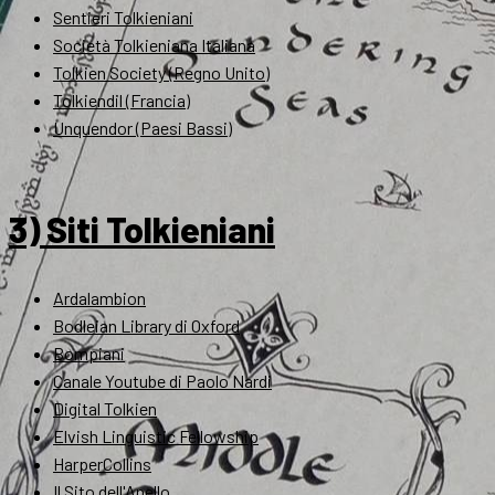
Sentieri Tolkieniani
Società Tolkieniana Italiana
Tolkien Society (Regno Unito)
Tolkiendil (Francia)
Unquendor (Paesi Bassi)
3) Siti Tolkieniani
Ardalambion
Bodleian Library di Oxford
Bompiani
Canale Youtube di Paolo Nardi
Digital Tolkien
Elvish Linguistic Fellowship
HarperCollins
Il Sito dell'Anello