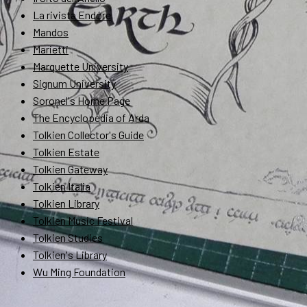
La rivista Endóre
Mandos
Marietti
Marquette University
Signum University
Soronel's Home Page
The Encyclopedia of Arda
Tolkien Collector's Guide
Tolkien Estate
Tolkien Gateway
Tolkien Italia
Tolkien Library
Tolkien Music Festival
Tolkien Studies
Tolkien's Library
Wu Ming Foundation