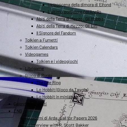
I retroscena della dimora di Elrond
L’ultimo portatore dell’Anello
Abiti della Terra di Mezzo: Gli Hobbit
Abiti della Terra di Mezzo: Gli Elfi
Il Signore del Fandom
Tolkien a Fumetti
Tolkien Calendars
Videogames
Tolkien e i videogiochi
Librigame
Gioco di Ruolo
The One Ring
Lo Hobbit (Gioco da Tavola)
Lo Hobbit in miniatura
Calendario Eventi
ENG
I Quaderni di Arda: Call for Papers 2026
An interview with R. Scott Bakker