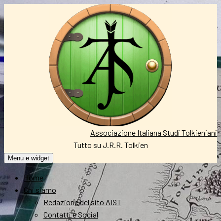
Vai
al
contenuto
Associazione Italiana Studi Tolkieniani
Tutto su J.R.R. Tolkien
Menu e widget
Home
Chi siamo
Redazione del sito AIST
Contatti e Social