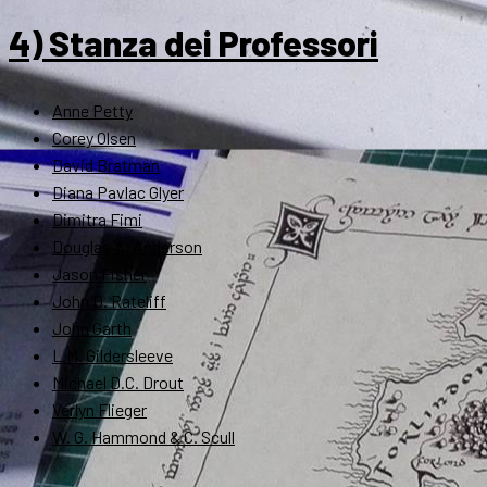
4) Stanza dei Professori
Anne Petty
Corey Olsen
David Bratman
Diana Pavlac Glyer
Dimitra Fimi
Douglas A. Anderson
Jason Fisher
John D. Rateliff
John Garth
L.M. Gildersleeve
Michael D.C. Drout
Verlyn Flieger
W. G. Hammond & C. Scull