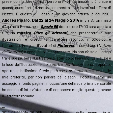
prese con la loro prima “personale”. Mi fa ancora più piacere
quando questi artisti mettono in mostra i loro lavori sulla Terra di
Mezzo. E questo è il caso di un giovane artista, è del 1990:
Andrea Piparo
.
Dal 22 al 24 Maggio 2014
in via S.Tommaso
d’Aquino a Roma, nello
Spazio 85
dopo le ore 17:00 sarà aperta a
tutti la
mostra
Oltre gli orizzonti
, che presenterà le sue
illustrazioni e disegni di carattere storico, mitologico e
fantastico. Fra gli utilizzatori di
Pinterest
, il suo drago (
Notizie
dall’interno
) è conosciuto e apprezzato. Ma non c’è solo il drago
tra le sue più belle illustrazioni di stampo tolkieniano. La visuale e
la luce dell’illustrazione
Lo spettro dei tumuli
sono, appunto,
spettrali e bellissime. Credo però che
L’archepietra
sia una delle
mie preferite, per non parlare dei disegni. Potete averne un
assaggio a fondo pagine. In occasione della sua prima personale
ho deciso di intervistarlo e di conoscere meglio questo giovane
illustratore romano.
…
Scritto
Autore
Categorie
2014-05-19
2014-06-06
Erin Oak
Archivio delle news
,
Arte
,