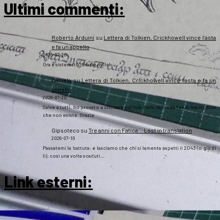
Ultimi commenti:
Roberto Arduini
su
Lettera di Tolkien, Crickhowell vince l’asta
e fa un appello
2026-07-20
Ora è sistemato. Grazie mille!
Daniela
su
Lettera di Tolkien, Crickhowell vince l’asta e fa un
appello
2026-07-20
Salve a tutti, ho provato a cliccare sul link della raccolta fondi ma mi dice
che non esiste. Grazie
Gipsoteco
su
Tre anni con Fatica… Lost in translation
2026-07-10
Passatemi la battuta: e lasciamo che chi si lamenta aspetti il 2043 (o giù di
lì), così una volta scaduti…
Link esterni
: