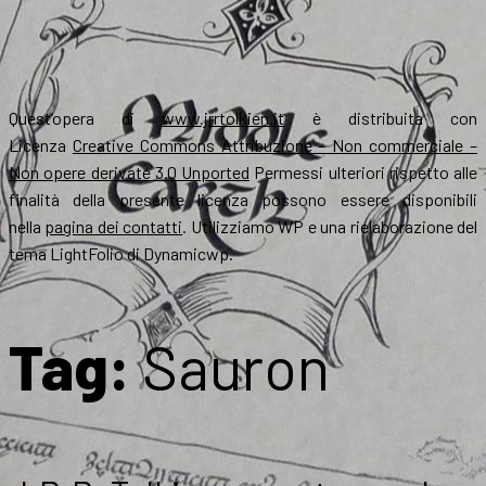
Quest’opera di
www.jrrtolkien.it
è distribuita con
Licenza
Creative Commons Attribuzione – Non commerciale –
Non opere derivate 3.0 Unported
Permessi ulteriori rispetto alle
finalità della presente licenza possono essere disponibili
nella
pagina dei contatti
. Utilizziamo WP e una rielaborazione del
tema LightFolio di Dynamicwp.
Tag:
Sauron