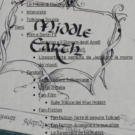
Le Pillole di Claudio Testi
Interviste
Tolkien a Scuola
Temi
Film e Serie-TV
Jackson e il Signore degli Anelli
Aspetta, qual è Thorin?
L’opportunità perduta da Jackson: la morte
dei nipoti
Fandom
Associazioni Tolkieniane
Smial in Italia
Fan-Film
Sulle Tracce dei Kiwi Hobbit
Fan-Fiction
Fan fiction, l’arte di seguire Tolkien
Fan fiction, il canone e le sue sfide
Le Appendici de Lo Hobbit