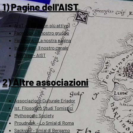
1) Pagine dell'AIST
ArsT – Il blog (non più attivo)
Facebook – Il nostro gruppo
Facebook – La nostra pagina
Instagram – Il nostro canale
Link Tree – AIST
2) Altre associazioni
Associazione Culturale Eriador
Ist. Filosofico Studi Tomistici
Mythopoeic Society
Proudneck – Lo Smial di Roma
Sackville – Smial di Bergamo