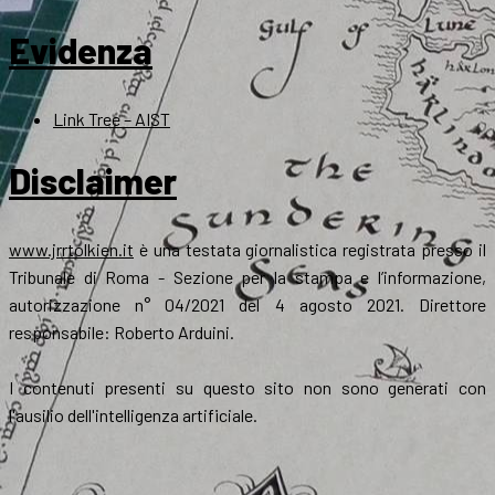
Evidenza
Link Tree – AIST
Disclaimer
www.jrrtolkien.it
è una testata giornalistica registrata presso il
Tribunale di Roma - Sezione per la stampa e l’informazione,
autorizzazione n° 04/2021 del 4 agosto 2021. Direttore
responsabile: Roberto Arduini.
I contenuti presenti su questo sito non sono generati con
l'ausilio dell'intelligenza artificiale.