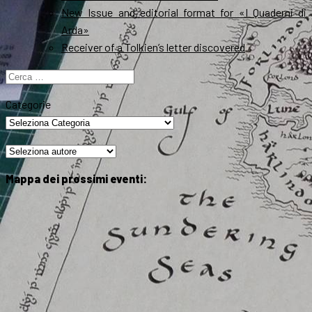
New Issue and editorial format for «I Quaderni di
Arda»
Receiver of a Tolkien’s letter discovered
Ricerca
per:
Categorie
Mappa dei prossimi eventi: