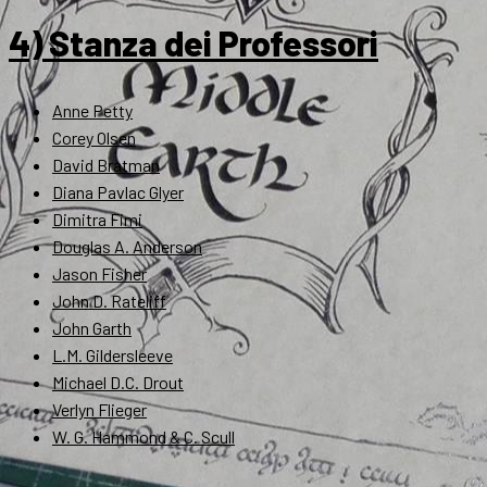
4) Stanza dei Professori
Anne Petty
Corey Olsen
David Bratman
Diana Pavlac Glyer
Dimitra Fimi
Douglas A. Anderson
Jason Fisher
John D. Rateliff
John Garth
L.M. Gildersleeve
Michael D.C. Drout
Verlyn Flieger
W. G. Hammond & C. Scull