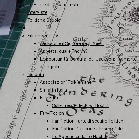
Le Pillole di Claudio Testi
Interviste
Tolkien a Scuola
Temi
Film e Serie-TV
Jackson e il Signore degli Anelli
Aspetta, qual è Thorin?
L’opportunità perduta da Jackson: la morte
dei nipoti
Fandom
Associazioni Tolkieniane
Smial in Italia
Fan-Film
Sulle Tracce dei Kiwi Hobbit
Fan-Fiction
Fan fiction, l’arte di seguire Tolkien
Fan fiction, il canone e le sue sfide
Le Appendici de Lo Hobbit