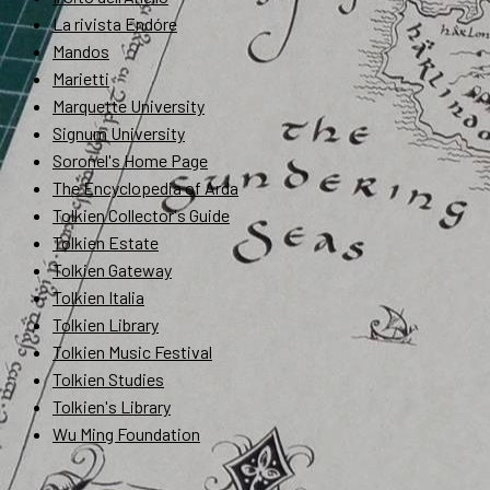
La rivista Endóre
Mandos
Marietti
Marquette University
Signum University
Soronel's Home Page
The Encyclopedia of Arda
Tolkien Collector's Guide
Tolkien Estate
Tolkien Gateway
Tolkien Italia
Tolkien Library
Tolkien Music Festival
Tolkien Studies
Tolkien's Library
Wu Ming Foundation