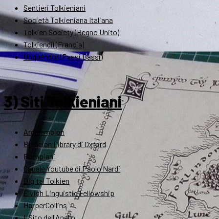
Sentieri Tolkieniani
Società Tolkieniana Italiana
Tolkien Society (Regno Unito)
Tolkiendil (Francia)
Unquendor (Paesi Bassi)
3) Siti Tolkieniani
Ardalambion
Bodleian Library di Oxford
Bompiani
Canale Youtube di Paolo Nardi
Digital Tolkien
Elvish Linguistic Fellowship
HarperCollins
Il Sito dell'Anello