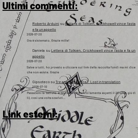
Ultimi commenti:
Roberto Arduini
su
Lettera di Tolkien, Crickhowell vince l’asta
e fa un appello
2026-07-20
Ora è sistemato. Grazie mille!
Daniela
su
Lettera di Tolkien, Crickhowell vince l’asta e fa un
appello
2026-07-20
Salve a tutti, ho provato a cliccare sul link della raccolta fondi ma mi dice
che non esiste. Grazie
Gipsoteco
su
Tre anni con Fatica… Lost in translation
2026-07-10
Passatemi la battuta: e lasciamo che chi si lamenta aspetti il 2043 (o giù di
lì), così una volta scaduti…
Link esterni
: