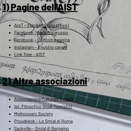
1) Pagine dell'AIST
ArsT – Il blog (non più attivo)
Facebook – Il nostro gruppo
Facebook – La nostra pagina
Instagram – Il nostro canale
Link Tree – AIST
2) Altre associazioni
Associazione Culturale Eriador
Ist. Filosofico Studi Tomistici
Mythopoeic Society
Proudneck – Lo Smial di Roma
Sackville – Smial di Bergamo