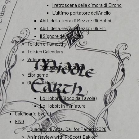
I retroscena della dimora di Elrond
L’ultimo portatore dell’Anello
Abiti della Terra di Mezzo: Gli Hobbit
Abiti della Terra di Mezzo: Gli Elfi
Il Signore del Fandom
Tolkien a Fumetti
Tolkien Calendars
Videogames
Tolkien e i videogiochi
Librigame
Gioco di Ruolo
The One Ring
Lo Hobbit (Gioco da Tavola)
Lo Hobbit in miniatura
Calendario Eventi
ENG
I Quaderni di Arda: Call for Papers 2026
An interview with R. Scott Bakker