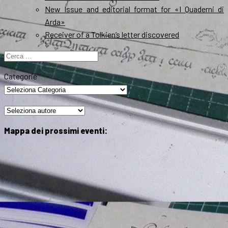
New Issue and editorial format for «I Quaderni di
Arda»
Receiver of a Tolkien’s letter discovered
Ricerca
per:
Categorie
Mappa dei prossimi eventi: