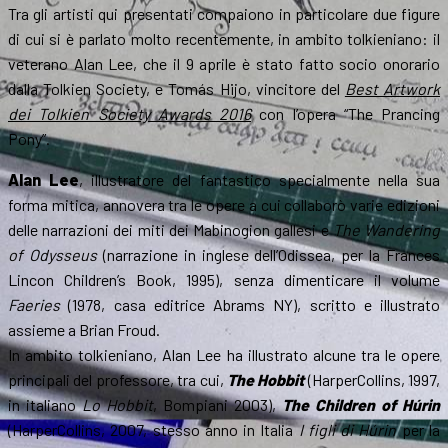
Tra gli artisti qui presentati compaiono in particolare due figure
di cui si è parlato molto recentemente, in ambito tolkieniano: il
veterano Alan Lee, che il 9 aprile è stato fatto socio onorario
dalla Tolkien Society, e Tomás Hijo, vincitore del
Best Artwork
dei Tolkien Society Awards 2016
con l’opera “The Prancing
Pony”.
Alan Lee
, illustratore del fantastico specialmente nella sua
forma mitica, annovera tra le opere a cui collaborò varie edizioni
delle narrazioni dei miti dei Mabinogion gallesi e
The Wandering
of Odysseus
(narrazione in inglese dell’Odissea, per la Frances
Lincon Children’s Book, 1995), senza dimenticare il volume
Faeries
(1978, casa editrice Abrams NY), scritto e illustrato
assieme a Brian Froud.
In ambito tolkieniano, Alan Lee ha illustrato alcune tra le opere
principali del professore, tra cui,
The Hobbit
(HarperCollins, 1997,
in italiano
Lo Hobbit
, Bompiani 2003),
The Children of Húrin
(HarperCollins, 2007, stesso anno in Italia
I figli di Húrin
per la