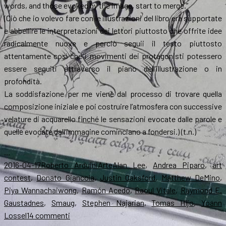
words, and those evoked by the image, start to merge.”
(Ciò che io volevo fare con le illustrazioni del libro era supportate
e abbellire le interpretazioni dei lettori piuttosto che offrite idee
radicalmente nuove e perciò seguii il testo piuttosto
attentamente così che i movimenti dei protagonisti potessero
essere seguiti attraverso il piano dell’illustrazione o in
profondità.
La soddisfazione per me viene dal processo di trovare quella
composizione iniziale e poi costruire l’atmosfera con successive
velature di acquarello finché le sensazioni evocate dalle parole e
quelle evocate dall’immagine cominciano a fondersi.) (t.n.)
…
Scritto
Autore
Categorie
Tag
2016-04-17
Roberto Arduini
Arte
Alan Lee
,
Andrea Piparo
,
art
il
contest
,
Donato Giancola
,
Justin Oaksford
,
Matthew DeMino
,
Piya Wannachaiwong
,
Ramón Acedo
,
Raoul Vitale
,
Raymond E.
Gaustadnes
,
Smaug
,
Stephen Najarian
,
Tomas Hijo
,
Yoann
su
Lossel
14 commenti