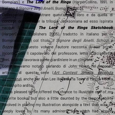
Bompiani) e
The Lord of the Rings
(HarperCollins, 1991, in
italiano
Il Signore degli Anelli
, Bompiani 2003).
Dell’esperienza di illustrare quest’ultimo libro e da quella di
concept designer per la trilogia Jacksoniana ad esso ispirata
nacque il volume
The Lord of the Rings Sketchbook
(HarperCollins Publishers 2005), tradotto in italiano per la
Bompiani (2005) col titolo
Il Signore degli Anelli. Schizzi e
Bozzetti
. In questo volume l’autore racconta il suo primo
incontro con il capolavoro del professore, letto a diciassette
anni, quando lavorava come giardiniere in un cimitero.
Come avevamo notato parlando di John Howe nel secondo
articolo di questa serie (
Art Contest Smaug, seconda
settimana
), anche per Alan Lee illustrare la Terra di Mezzo risulta
un compito ardito:
“I was pleased to be offered the chance to illustrate one of my
favorite books, but also a little daunted by the responsability
involved in placing my illustration alongside a text that was so
deeply loved by its many admirers, and which had already