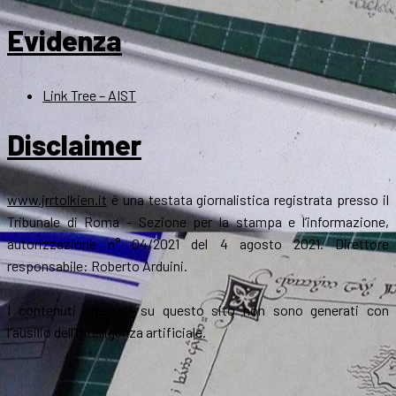
Evidenza
Link Tree – AIST
Disclaimer
www.jrrtolkien.it
è una testata giornalistica registrata presso il
Tribunale di Roma - Sezione per la stampa e l’informazione,
autorizzazione n° 04/2021 del 4 agosto 2021. Direttore
responsabile: Roberto Arduini.
I contenuti presenti su questo sito non sono generati con
l'ausilio dell'intelligenza artificiale.