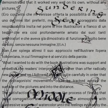
demonstrated that it worked very well on its own, without any
pictures.”
(Ero contento che mi venisse offerta la possibilità di illustrare
uno dei miei libri preferiti, ma anche un po’ scoraggiato dalla
responsabilità insita nel porre le mie illustrazioni a fianco di un
testo che era così profondamente amato dai suoi tanti
ammiratori e che aveva già dimostrato di funzionare molto bene
da solo, senza nessuna immagine.) (t.n.)
Alan Lee spiega altresì il suo approccio nell’illustrare l’opera
tolkieniana, in cui l’immagine è al servizio della parola:
“What I wanted to do with the book illustrations was support and
embellish the readers’ interpretations rather than offer radically
new ideas, and so I followed the text quite carefully in order that
the protagonists’ movements could be tracked across the
surface of the pictures and into the distance.
The satisfaction for me comes from the process of finding that
initial composition and then building up the atmosphere with
successive washes of watercolor until the feelings evoked by the