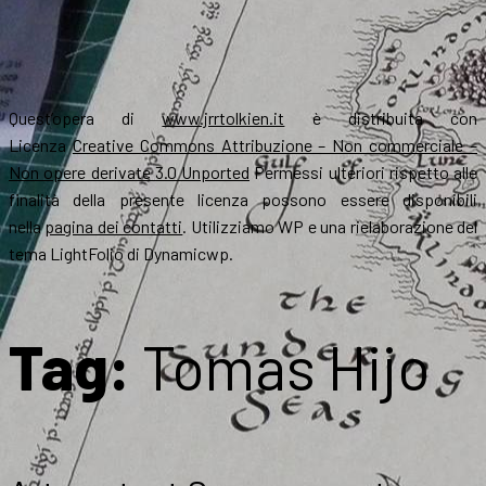
Quest’opera di
www.jrrtolkien.it
è distribuita con
Licenza
Creative Commons Attribuzione – Non commerciale –
Non opere derivate 3.0 Unported
Permessi ulteriori rispetto alle
finalità della presente licenza possono essere disponibili
nella
pagina dei contatti
. Utilizziamo WP e una rielaborazione del
tema LightFolio di Dynamicwp.
Tag:
Tomas Hijo