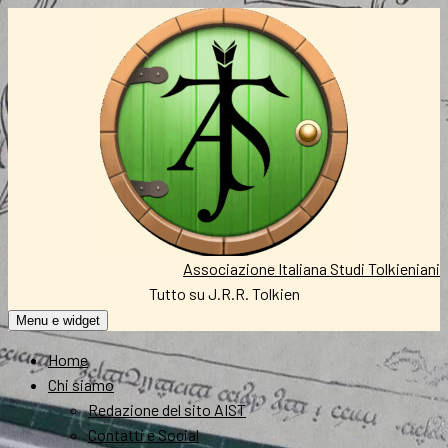
Vai
al
contenuto
Associazione Italiana Studi Tolkieniani
Tutto su J.R.R. Tolkien
Menu e widget
Home
Chi siamo
Redazione del sito AIST
Contatti e Social