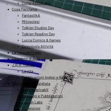
Come Associarsi
Cosa Facciamo
FantastikA
Mitopoiesi
Tolkien Studies Day
Tolkien Reading Day
Lucca Comics & Games
Cronologia Attività
La Tana del Drago
I Quaderni di Arda
J.R.R. Tolkien
La vita
Pubblicazioni Inglesi e Italiane
Bibliografia Consigliata
Saggi scaricabili
Convegni e Pubblicazioni
Tolkien Labs
Recensioni