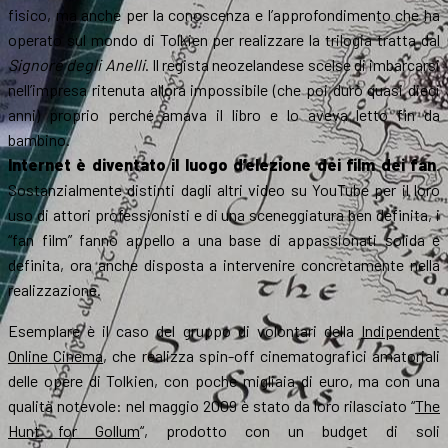
fisico, ma anche per la conoscenza e l’approfondimento che ha
operato sul mondo di Tolkien per realizzare la trilogia tratta dal
Signore degli Anelli
. Il regista neozelandese scelse di imbarcarsi
nell’impresa ritenuta allora impossibile (che poi durò quasi dieci
anni) proprio perché amava il libro e lo aveva letto fin da
bambino.
Internet è diventato il luogo d’elezione dei film dei fan
.
Sostanzialmente distinti dagli altri video su YouTube per il loro
uso di attori professionisti e di una sceneggiatura ben definita, i
“fan film” fanno appello a una base di appassionati solida e
definita, ora anche disposta a intervenire concretamente nella
realizzazione.
Esemplare è il caso del gruppo di volontari della
Indipendent
Online Cinema
, che realizza spin-off cinematografici amatoriali
delle opere di Tolkien, con poche migliaia di euro, ma con una
qualità notevole: nel maggio 2009 è stato da loro rilasciato “
The
Hunt for Gollum
“, prodotto con un budget di soli