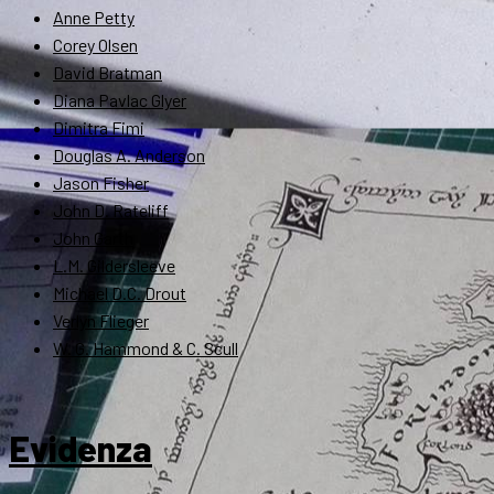
Anne Petty
Corey Olsen
David Bratman
Diana Pavlac Glyer
Dimitra Fimi
Douglas A. Anderson
Jason Fisher
John D. Rateliff
John Garth
L.M. Gildersleeve
Michael D.C. Drout
Verlyn Flieger
W. G. Hammond & C. Scull
Evidenza