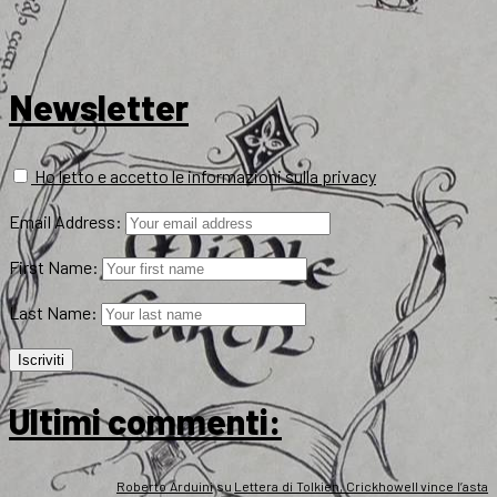
Newsletter
Ho letto e accetto le informazioni sulla privacy
Email Address:
First Name:
Last Name:
Ultimi commenti:
Roberto Arduini
su
Lettera di Tolkien, Crickhowell vince l’asta