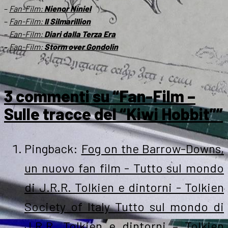
–
Fan-Film:
Nienor Níniel
–
Fan-Film:
Il Silmarillion
–
Fan-Film:
Diari dalla Terza Era
–
Fan-Film:
Storm over Gondolin
3 commenti su “Fan-Film –
Sulle tracce del “Kiwi Hobbit””
Pingback:
Fog on the Barrow-Downs,
un nuovo fan film - Tutto sul mondo
di J.R.R. Tolkien e dintorni - Tolkien
Society of Italy Tutto sul mondo di
J.R.R. Tolkien e dintorni – Tolkien