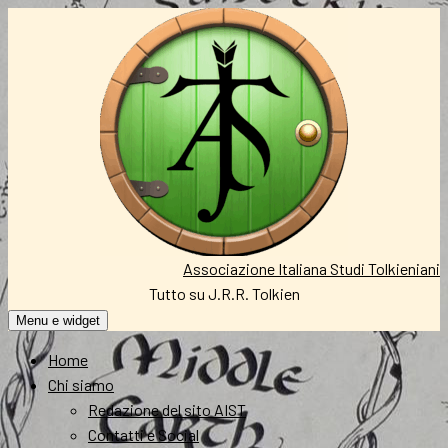
Vai
al
contenuto
Associazione Italiana Studi Tolkieniani
Tutto su J.R.R. Tolkien
Menu e widget
Home
Chi siamo
Redazione del sito AIST
Contatti e Social