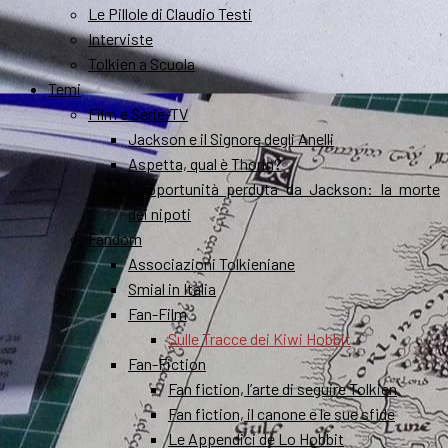
Le Pillole di Claudio Testi
Interviste
Tolkien a Scuola
Temi
Film e Serie-TV
Jackson e il Signore degli Anelli
Aspetta, qual è Thorin?
L’opportunità perduta da Jackson: la morte
dei nipoti
Fandom
Associazioni Tolkieniane
Smial in Italia
Fan-Film
Sulle Tracce dei Kiwi Hobbit
Fan-Fiction
Fan fiction, l’arte di seguire Tolkien
Fan fiction, il canone e le sue sfide
Le Appendici de Lo Hobbit