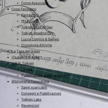
Come Associarsi
Cosa Facciamo
FantastikA
Mitopoiesi
Tolkien Studies Day
Tolkien Reading Day
Lucca Comics & Games
Cronologia Attività
La Tana del Drago
I Quaderni di Arda
J.R.R. Tolkien
La vita
Pubblicazioni Inglesi e Italiane
Bibliografia Consigliata
Saggi scaricabili
Convegni e Pubblicazioni
Tolkien Labs
Recensioni