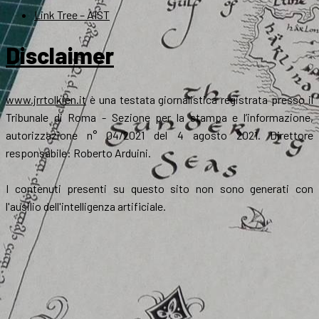
Link Tree – AIST
Disclaimer
www.jrrtolkien.it
è una testata giornalistica registrata presso il
Tribunale di Roma - Sezione per la stampa e l’informazione,
autorizzazione n° 04/2021 del 4 agosto 2021. Direttore
responsabile: Roberto Arduini.
I contenuti presenti su questo sito non sono generati con
l'ausilio dell'intelligenza artificiale.