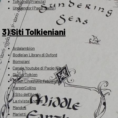
Tolkiendil (Francia)
Unquendor (Paesi Bassi)
3) Siti Tolkieniani
Ardalambion
Bodleian Library di Oxford
Bompiani
Canale Youtube di Paolo Nardi
Digital Tolkien
Elvish Linguistic Fellowship
HarperCollins
Il Sito dell'Anello
La rivista Endóre
Mandos
Marietti