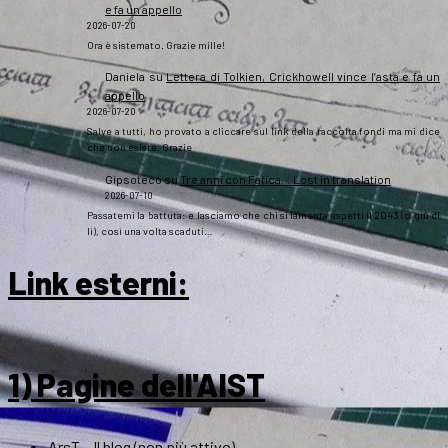
e fa un appello
2026-07-20
Ora è sistemato. Grazie mille!
Daniela
su
Lettera di Tolkien, Crickhowell vince l’asta e fa un
appello
2026-07-20
Salve a tutti, ho provato a cliccare sul link della raccolta fondi ma mi dice
che non esiste. Grazie
Gipsoteco
su
Tre anni con Fatica… Lost in translation
2026-07-10
Passatemi la battuta: e lasciamo che chi si lamenta aspetti il 2043 (o giù di
lì), così una volta scaduti…
Link esterni
:
1) Pagine dell'AIST
ArsT – Il blog (non più attivo)