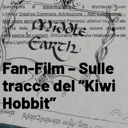
Quest’opera di
www.jrrtolkien.it
è distribuita con
Licenza
Creative Commons Attribuzione – Non commerciale –
Non opere derivate 3.0 Unported
Permessi ulteriori rispetto alle
finalità della presente licenza possono essere disponibili
nella
pagina dei contatti
. Utilizziamo WP e una rielaborazione del
tema LightFolio di Dynamicwp.
Fan-Film – Sulle
tracce del “Kiwi
Hobbit”