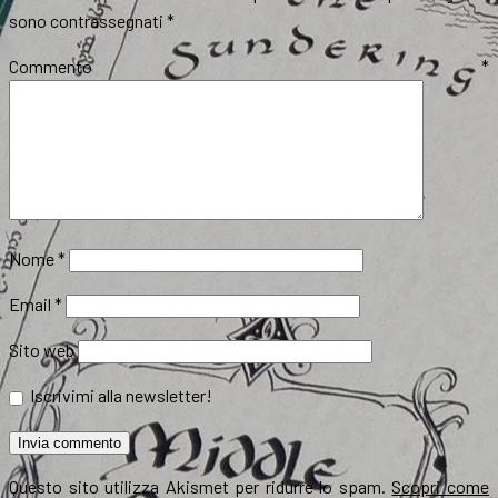
sono contrassegnati
*
Commento
*
Nome
*
Email
*
Sito web
Iscrivimi alla newsletter!
Questo sito utilizza Akismet per ridurre lo spam.
Scopri come