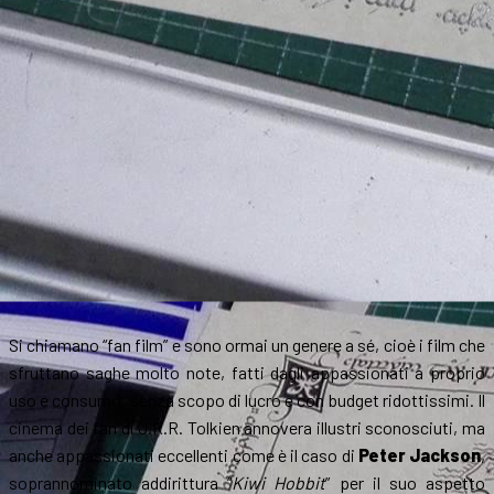
Si chiamano “fan film” e sono ormai un genere a sé, cioè i film che
sfruttano saghe molto note, fatti dagli appassionati a proprio
uso e consumo, senza scopo di lucro e con budget ridottissimi. Il
cinema dei fan di J.R.R. Tolkien annovera illustri sconosciuti, ma
anche appassionati eccellenti come è il caso di
Peter Jackson
,
soprannominato addirittura “
Kiwi Hobbit
” per il suo aspetto