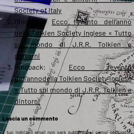
Society of Italy
Pingback:
Ecco l’evento dell’anno
della Tolkien Society inglese « Tutto
sul mondo di J.R.R. Tolkien e
dintorni
Pingback:
Ecco l’evento
dell’annodella Tolkien Society inglese
« Tutto sul mondo di J.R.R. Tolkien e
dintorni
Lascia un commento
Il tuo indirizzo email non sarà pubblicato.
I campi obbligatori