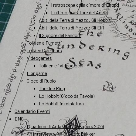
I retroscena della dimora di Elrond
L’ultimo portatore dell’Anello
Abiti della Terra di Mezzo: Gli Hobbit
Abiti della Terra di Mezzo: Gli Elfi
Il Signore del Fandom
Tolkien a Fumetti
Tolkien Calendars
Videogames
Tolkien e i videogiochi
Librigame
Gioco di Ruolo
The One Ring
Lo Hobbit (Gioco da Tavola)
Lo Hobbit in miniatura
Calendario Eventi
ENG
I Quaderni di Arda: Call for Papers 2026
An interview with R. Scott Bakker