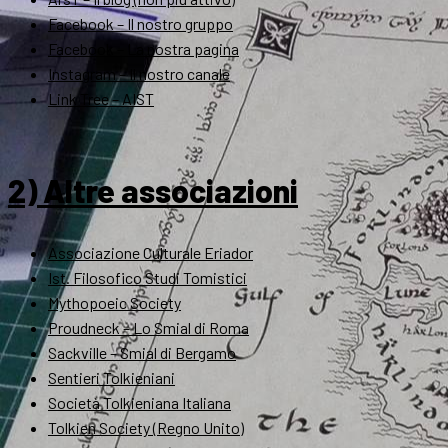
Facebook – Il nostro gruppo
Facebook – La nostra pagina
Instagram – Il nostro canale
Link Tree – AIST
2) Altre associazioni
Associazione Culturale Eriador
Ist. Filosofico Studi Tomistici
Mythopoeic Society
Proudneck – Lo Smial di Roma
Sackville – Smial di Bergamo
Sentieri Tolkieniani
Società Tolkieniana Italiana
Tolkien Society (Regno Unito)