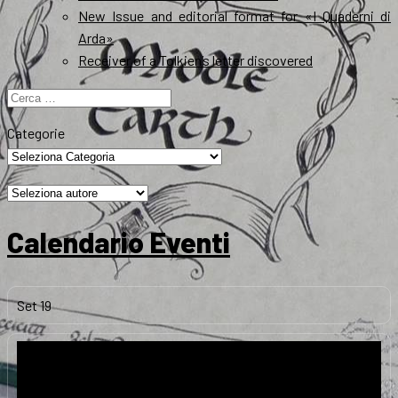
New Issue and editorial format for «I Quaderni di
Arda»
Receiver of a Tolkien’s letter discovered
Ricerca
per:
Categorie
Calendario Eventi
Set
19