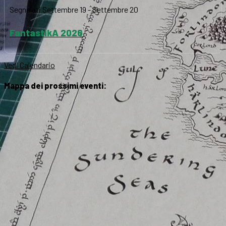
Segnalati
Settembre 19
-
Settembre 20
FantastikA 2026
Vedi Calendario
Mappa dei prossimi eventi: