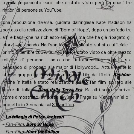
tremilacinquecento euro, che è stato visto però da quasi tre
milioni di persone su YouTube.
Una produzione diversa, guidata dall’inglese Kate Madison ha
portato alla realizzazione di “
Born of Hope
“, dopo un periodo tra
alti e bassi che ha richiesto sei anni, ma che ha già ripagato gli
sforzi: da quando Madison lo ha pubblicato sul sito ufficiale il
primo dicembre 2009. Su YouTube è stato visto da oltre mezzo
milione di persone. Tanto che l’intraprendente regista sta
pensando di proporlo alle major di Hollywood… Attualmente lo
stesso gruppo ha in sviluppo un nuovo film dal titolo:
Residue
.
Anche in Italia è stato realizzato il primo fan film ispirato alle
opere di Tolkien,
Diari dalla Terza Era
. Ma altri sono in arrivo,
come dimostrano le riprese avviate a Praga su
Nienor Níniel
o il
progetto in Germania sul
Silmarillion
.
–
La trilogia di Peter Jackson
–
Fan-Film:
Born of Hope
–
Fan-Film:
Hunt for Gollum