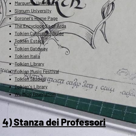
Marquette University
Signum University
Soronel's Home Page
The Encyclopedia of Arda
Tolkien Collector's Guide
Tolkien Estate
Tolkien Gateway
Tolkien Italia
Tolkien Library
Tolkien Music Festival
Tolkien Studies
Tolkien's Library
Wu Ming Foundation
4) Stanza dei Professori