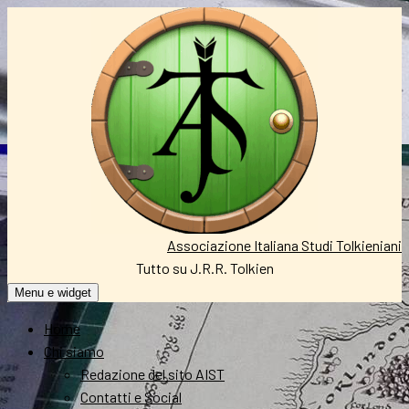
Vai
al
contenuto
Associazione Italiana Studi Tolkieniani
Tutto su J.R.R. Tolkien
Menu e widget
Home
Chi siamo
Redazione del sito AIST
Contatti e Social