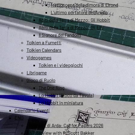
I retroscena della dimora di Elrond
L’ultimo portatore dell’Anello
Abiti della Terra di Mezzo: Gli Hobbit
Abiti della Terra di Mezzo: Gli Elfi
Il Signore del Fandom
Tolkien a Fumetti
Tolkien Calendars
Videogames
Tolkien e i videogiochi
Librigame
Gioco di Ruolo
The One Ring
Lo Hobbit (Gioco da Tavola)
Lo Hobbit in miniatura
Calendario Eventi
ENG
I Quaderni di Arda: Call for Papers 2026
An interview with R. Scott Bakker