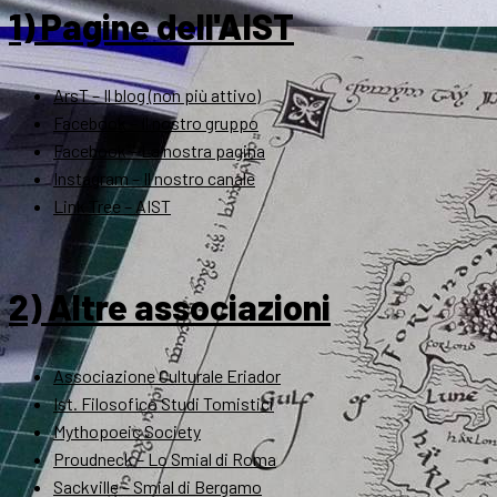
1) Pagine dell'AIST
ArsT – Il blog (non più attivo)
Facebook – Il nostro gruppo
Facebook – La nostra pagina
Instagram – Il nostro canale
Link Tree – AIST
2) Altre associazioni
Associazione Culturale Eriador
Ist. Filosofico Studi Tomistici
Mythopoeic Society
Proudneck – Lo Smial di Roma
Sackville – Smial di Bergamo