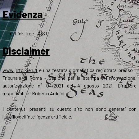
Evidenza
Link Tree – AIST
Disclaimer
www.jrrtolkien.it
è una testata giornalistica registrata presso il
Tribunale di Roma - Sezione per la stampa e l’informazione,
autorizzazione n° 04/2021 del 4 agosto 2021. Direttore
responsabile: Roberto Arduini.
I contenuti presenti su questo sito non sono generati con
l'ausilio dell'intelligenza artificiale.