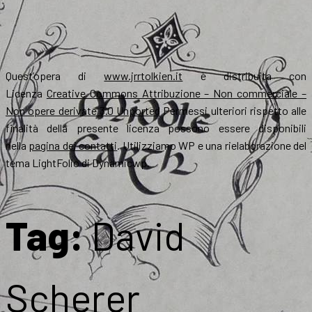
Quest’opera di
www.jrrtolkien.it
è distribuita con
Licenza
Creative Commons Attribuzione – Non commerciale –
Non opere derivate 3.0 Unported
Permessi ulteriori rispetto alle
finalità della presente licenza possono essere disponibili
nella
pagina dei contatti
. Utilizziamo WP e una rielaborazione del
tema LightFolio di Dynamicwp.
Tag:
David
Scherer