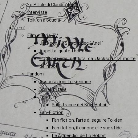
Le Pillole di Claudio Testi
Interviste
Tolkien a Scuola
Temi
Film e Serie-TV
Jackson e il Signore degli Anelli
Aspetta, qual è Thorin?
L’opportunità perduta da Jackson: la morte
dei nipoti
Fandom
Associazioni Tolkieniane
Smial in Italia
Fan-Film
Sulle Tracce dei Kiwi Hobbit
Fan-Fiction
Fan fiction, l’arte di seguire Tolkien
Fan fiction, il canone e le sue sfide
Le Appendici de Lo Hobbit