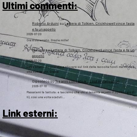
Ultimi commenti:
Roberto Arduini
su
Lettera di Tolkien, Crickhowell vince l’asta
e fa un appello
2026-07-20
Ora è sistemato. Grazie mille!
Daniela
su
Lettera di Tolkien, Crickhowell vince l’asta e fa un
appello
2026-07-20
Salve a tutti, ho provato a cliccare sul link della raccolta fondi ma mi dice
che non esiste. Grazie
Gipsoteco
su
Tre anni con Fatica… Lost in translation
2026-07-10
Passatemi la battuta: e lasciamo che chi si lamenta aspetti il 2043 (o giù di
lì), così una volta scaduti…
Link esterni
: