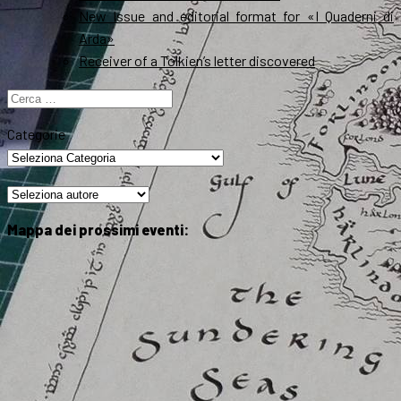
New Issue and editorial format for «I Quaderni di
Arda»
Receiver of a Tolkien’s letter discovered
Ricerca
per:
Categorie
Mappa dei prossimi eventi: