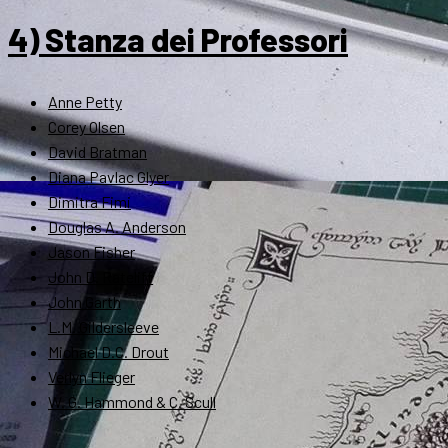
4) Stanza dei Professori
Anne Petty
Corey Olsen
David Bratman
Diana Pavlac Glyer
Dimitra Fimi
Douglas A. Anderson
Jason Fisher
John D. Rateliff
John Garth
L.M. Gildersleeve
Michael D.C. Drout
Verlyn Flieger
W. G. Hammond & C. Scull