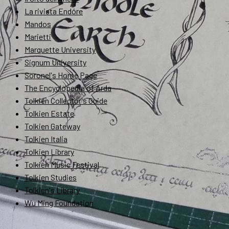
La rivista Endóre
Mandos
Marietti
Marquette University
Signum University
Soronel's Home Page
The Encyclopedia of Arda
Tolkien Collector's Guide
Tolkien Estate
Tolkien Gateway
Tolkien Italia
Tolkien Library
Tolkien Music Festival
Tolkien Studies
Tolkien's Library
Wu Ming Foundation