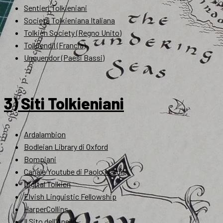
Sentieri Tolkieniani
Società Tolkieniana Italiana
Tolkien Society (Regno Unito)
Tolkiendil (Francia)
Unquendor (Paesi Bassi)
3) Siti Tolkieniani
Ardalambion
Bodleian Library di Oxford
Bompiani
Canale Youtube di Paolo Nardi
Digital Tolkien
Elvish Linguistic Fellowship
HarperCollins
Il Sito dell'Anello