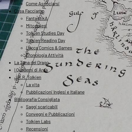
Come Associarsi
Cosa Facciamo
FantastikA
Mitopoiesi
Tolkien Studies Day
Tolkien Reading Day
Lucca Comics & Games
Cronologia Attività
La Tana del Drago
I Quaderni di Arda
J.R.R. Tolkien
La vita
Pubblicazioni Inglesi e Italiane
Bibliografia Consigliata
Saggi scaricabili
Convegni e Pubblicazioni
Tolkien Labs
Recensioni