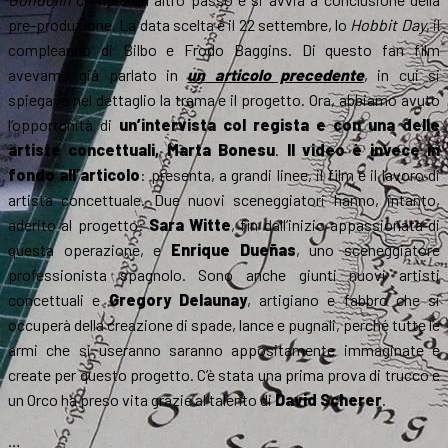
pre-produzione. La data scelta è il 22 settembre, lo
Hobbit Day
, il
compleanno di Bilbo e Frodo Baggins. Di questo fan film
avevamo già parlato in
un articolo precedente
, in cui si
spiegava nel dettaglio la trama e il progetto. Ora, abbiamo avuto
l’opportunità di
un’intervista col regista e con una delle
artiste concettuali, Marta Bonesu
.
Il video è invece in
fondo all’articolo
: presenta, a grandi linee, il film e il lavoro di
artista concettuale.
Due nuovi sceneggiatori hanno, intanto,
aderito al progetto:
Sara Witte
, fin dall’inizio appassionata di
questa operazione, e
Enrique Dueñas
, uno sceneggiatore
professionista spagnolo. Sono anche giunti nuovi artisti
concettuali e
Gregory Delaunay
, artigiano e fabbro che si
occuperà della creazione di spade, lance e pugnali, perché tutte le
armi che si useranno saranno appositamente immaginate e
create per questo progetto. C’è stata una prima prova di trucco e
un Orco ha preso vita grazie al talento di
David Scherer
.
…