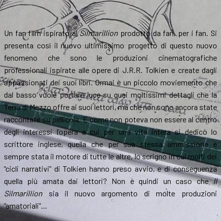
Un fan film ispirato al
Silmarillion
prodotto da fan, per i fan. Si
presenta così il nuovo ultimissimo progetto di questo nuovo
fenomeno che sono le produzioni cinematografiche
professionali ispirate alle opere di J.R.R. Tolkien e create dagli
appassionati dei suoi libri. Ormai è un piccolo moviemento che
dal basso vuole portare luce su quei moltissimi dettagli che la
Terra di Mezzo offre ai suoi lettori, ma che non sono ancora state
raccontate su pellicola. E come non poteva non essere al centro
degli interessi l’opera a cui per una vita intera si dedicò lo
scrittore inglese, quella che per sua stessa ammissione è
sempre stata il motore di tutte le altre, lo scrigno in cui molti dei
“cicli narrativi” di Tolkien hanno preso avvio, e di conseguenza
quella più amata dai lettori? Non è quindi un caso che
Il
Silmarillion
sia il nuovo argomento di molte produzioni
“amatoriali”…