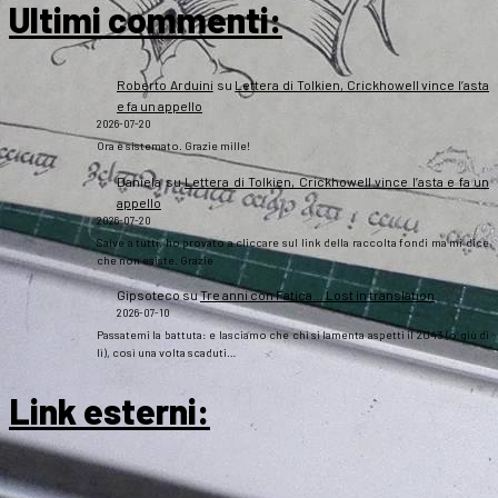
Ultimi commenti:
Roberto Arduini
su
Lettera di Tolkien, Crickhowell vince l’asta
e fa un appello
2026-07-20
Ora è sistemato. Grazie mille!
Daniela
su
Lettera di Tolkien, Crickhowell vince l’asta e fa un
appello
2026-07-20
Salve a tutti, ho provato a cliccare sul link della raccolta fondi ma mi dice
che non esiste. Grazie
Gipsoteco
su
Tre anni con Fatica… Lost in translation
2026-07-10
Passatemi la battuta: e lasciamo che chi si lamenta aspetti il 2043 (o giù di
lì), così una volta scaduti…
Link esterni
: