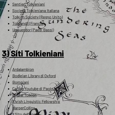
Sentieri Tolkieniani
Società Tolkieniana Italiana
Tolkien Society (Regno Unito)
Tolkiendil (Francia)
Unquendor (Paesi Bassi)
3) Siti Tolkieniani
Ardalambion
Bodleian Library di Oxford
Bompiani
Canale Youtube di Paolo Nardi
Digital Tolkien
Elvish Linguistic Fellowship
HarperCollins
Il Sito dell'Anello