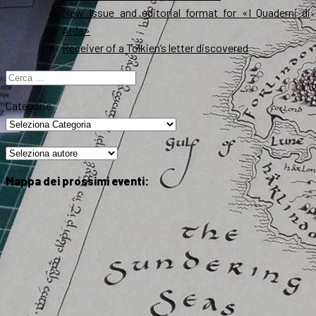
New Issue and editorial format for «I Quaderni di
Arda»
Receiver of a Tolkien’s letter discovered
Ricerca
per:
Categorie
Mappa dei prossimi eventi: