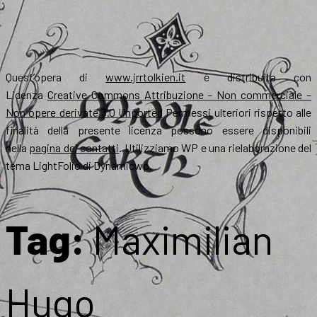
Quest’opera di
www.jrrtolkien.it
è distribuita con
Licenza
Creative Commons Attribuzione – Non commerciale –
Non opere derivate 3.0 Unported
Permessi ulteriori rispetto alle
finalità della presente licenza possono essere disponibili
nella
pagina dei contatti
. Utilizziamo WP e una rielaborazione del
tema LightFolio di Dynamicwp.
Tag:
Maximilian
Hugo