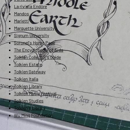
La rivista Endóre
Mandos
Marietti
Marquette University
Signum University
Soronel's Home Page
The Encyclopedia of Arda
Tolkien Collector's Guide
Tolkien Estate
Tolkien Gateway
Tolkien Italia
Tolkien Library
Tolkien Music Festival
Tolkien Studies
Tolkien's Library
Wu Ming Foundation