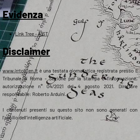
Evidenza
Link Tree – AIST
Disclaimer
www.jrrtolkien.it
è una testata giornalistica registrata presso il
Tribunale di Roma - Sezione per la stampa e l’informazione,
autorizzazione n° 04/2021 del 4 agosto 2021. Direttore
responsabile: Roberto Arduini.
I contenuti presenti su questo sito non sono generati con
l'ausilio dell'intelligenza artificiale.