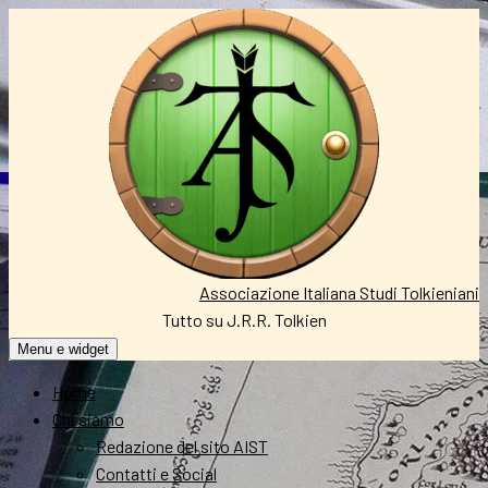
Vai
al
contenuto
Associazione Italiana Studi Tolkieniani
Tutto su J.R.R. Tolkien
Menu e widget
Home
Chi siamo
Redazione del sito AIST
Contatti e Social