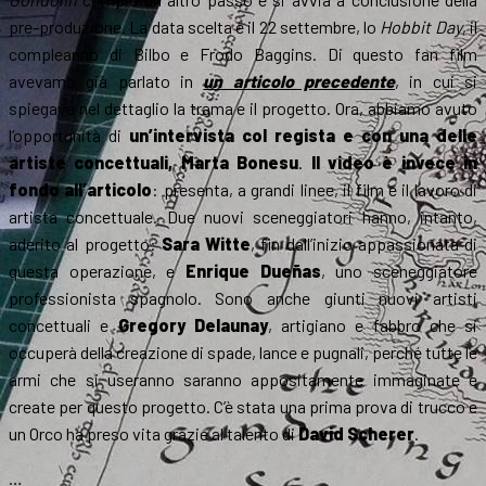
pre-produzione. La data scelta è il 22 settembre, lo
Hobbit Day
, il
compleanno di Bilbo e Frodo Baggins. Di questo fan film
avevamo già parlato in
un articolo precedente
, in cui si
spiegava nel dettaglio la trama e il progetto. Ora, abbiamo avuto
l’opportunità di
un’intervista col regista e con una delle
artiste concettuali, Marta Bonesu
.
Il video è invece in
fondo all’articolo
: presenta, a grandi linee, il film e il lavoro di
artista concettuale.
Due nuovi sceneggiatori hanno, intanto,
aderito al progetto:
Sara Witte
, fin dall’inizio appassionata di
questa operazione, e
Enrique Dueñas
, uno sceneggiatore
professionista spagnolo. Sono anche giunti nuovi artisti
concettuali e
Gregory Delaunay
, artigiano e fabbro che si
occuperà della creazione di spade, lance e pugnali, perché tutte le
armi che si useranno saranno appositamente immaginate e
create per questo progetto. C’è stata una prima prova di trucco e
un Orco ha preso vita grazie al talento di
David Scherer
.
…