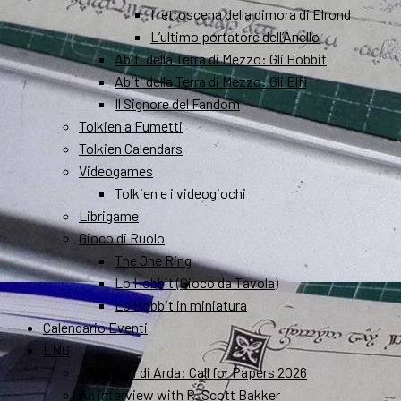
I retroscena della dimora di Elrond
L’ultimo portatore dell’Anello
Abiti della Terra di Mezzo: Gli Hobbit
Abiti della Terra di Mezzo: Gli Elfi
Il Signore del Fandom
Tolkien a Fumetti
Tolkien Calendars
Videogames
Tolkien e i videogiochi
Librigame
Gioco di Ruolo
The One Ring
Lo Hobbit (Gioco da Tavola)
Lo Hobbit in miniatura
Calendario Eventi
ENG
I Quaderni di Arda: Call for Papers 2026
An interview with R. Scott Bakker