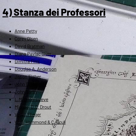
4) Stanza dei Professori
Anne Petty
Corey Olsen
David Bratman
Diana Pavlac Glyer
Dimitra Fimi
Douglas A. Anderson
Jason Fisher
John D. Rateliff
John Garth
L.M. Gildersleeve
Michael D.C. Drout
Verlyn Flieger
W. G. Hammond & C. Scull