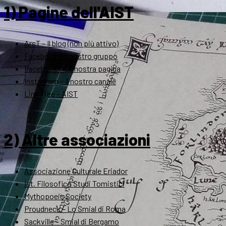
1) Pagine dell'AIST
ArsT – Il blog (non più attivo)
Facebook – Il nostro gruppo
Facebook – La nostra pagina
Instagram – Il nostro canale
Link Tree – AIST
2) Altre associazioni
Associazione Culturale Eriador
Ist. Filosofico Studi Tomistici
Mythopoeic Society
Proudneck – Lo Smial di Roma
Sackville – Smial di Bergamo