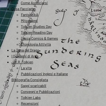
Come Associarsi
Cosa Facciamo
FantastikA
Mitopoiesi
Tolkien Studies Day
Tolkien Reading Day
Lucca Comics & Games
Cronologia Attività
La Tana del Drago
I Quaderni di Arda
J.R.R. Tolkien
La vita
Pubblicazioni Inglesi e Italiane
Bibliografia Consigliata
Saggi scaricabili
Convegni e Pubblicazioni
Tolkien Labs
Recensioni