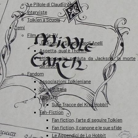
Le Pillole di Claudio Testi
Interviste
Tolkien a Scuola
Temi
Film e Serie-TV
Jackson e il Signore degli Anelli
Aspetta, qual è Thorin?
L’opportunità perduta da Jackson: la morte
dei nipoti
Fandom
Associazioni Tolkieniane
Smial in Italia
Fan-Film
Sulle Tracce dei Kiwi Hobbit
Fan-Fiction
Fan fiction, l’arte di seguire Tolkien
Fan fiction, il canone e le sue sfide
Le Appendici de Lo Hobbit