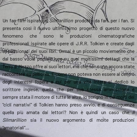
Un fan film ispirato al
Silmarillion
prodotto da fan, per i fan. Si
presenta così il nuovo ultimissimo progetto di questo nuovo
fenomeno che sono le produzioni cinematografiche
professionali ispirate alle opere di J.R.R. Tolkien e create dagli
appassionati dei suoi libri. Ormai è un piccolo moviemento che
dal basso vuole portare luce su quei moltissimi dettagli che la
Terra di Mezzo offre ai suoi lettori, ma che non sono ancora state
raccontate su pellicola. E come non poteva non essere al centro
degli interessi l’opera a cui per una vita intera si dedicò lo
scrittore inglese, quella che per sua stessa ammissione è
sempre stata il motore di tutte le altre, lo scrigno in cui molti dei
“cicli narrativi” di Tolkien hanno preso avvio, e di conseguenza
quella più amata dai lettori? Non è quindi un caso che
Il
Silmarillion
sia il nuovo argomento di molte produzioni
“amatoriali”…