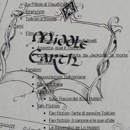
Le Pillole di Claudio Testi
Interviste
Tolkien a Scuola
Temi
Film e Serie-TV
Jackson e il Signore degli Anelli
Aspetta, qual è Thorin?
L’opportunità perduta da Jackson: la morte
dei nipoti
Fandom
Associazioni Tolkieniane
Smial in Italia
Fan-Film
Sulle Tracce dei Kiwi Hobbit
Fan-Fiction
Fan fiction, l’arte di seguire Tolkien
Fan fiction, il canone e le sue sfide
Le Appendici de Lo Hobbit