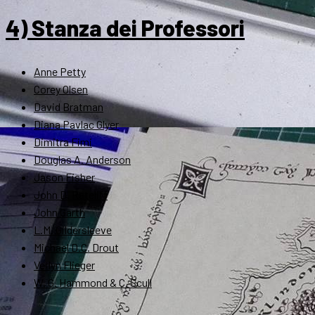
4) Stanza dei Professori
Anne Petty
Corey Olsen
David Bratman
Diana Pavlac Glyer
Dimitra Fimi
Douglas A. Anderson
Jason Fisher
John D. Rateliff
John Garth
L.M. Gildersleeve
Michael D.C. Drout
Verlyn Flieger
W. G. Hammond & C. Scull