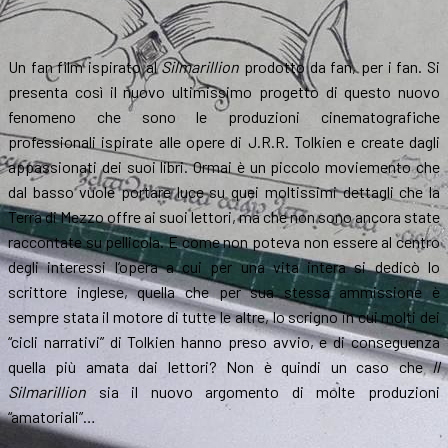
Un fan film ispirato al
Silmarillion
prodotto da fan, per i fan. Si
presenta così il nuovo ultimissimo progetto di questo nuovo
fenomeno che sono le produzioni cinematografiche
professionali ispirate alle opere di J.R.R. Tolkien e create dagli
appassionati dei suoi libri. Ormai è un piccolo moviemento che
dal basso vuole portare luce su quei moltissimi dettagli che la
Terra di Mezzo offre ai suoi lettori, ma che non sono ancora state
raccontate su pellicola. E come non poteva non essere al centro
degli interessi l’opera a cui per una vita intera si dedicò lo
scrittore inglese, quella che per sua stessa ammissione è
sempre stata il motore di tutte le altre, lo scrigno in cui molti dei
“cicli narrativi” di Tolkien hanno preso avvio, e di conseguenza
quella più amata dai lettori? Non è quindi un caso che
Il
Silmarillion
sia il nuovo argomento di molte produzioni
“amatoriali”…