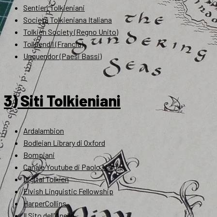
Sentieri Tolkieniani
Società Tolkieniana Italiana
Tolkien Society (Regno Unito)
Tolkiendil (Francia)
Unquendor (Paesi Bassi)
3) Siti Tolkieniani
Ardalambion
Bodleian Library di Oxford
Bompiani
Canale Youtube di Paolo Nardi
Digital Tolkien
Elvish Linguistic Fellowship
HarperCollins
Il Sito dell'Anello