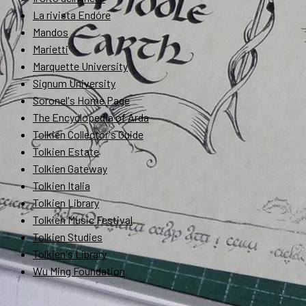
La rivista Endóre
Mandos
Marietti
Marquette University
Signum University
Soronel's Home Page
The Encyclopedia of Arda
Tolkien Collector's Guide
Tolkien Estate
Tolkien Gateway
Tolkien Italia
Tolkien Library
Tolkien Music Festival
Tolkien Studies
Tolkien's Library
Wu Ming Foundation