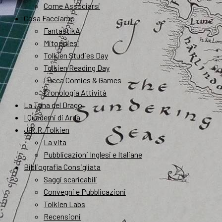
Come Associarsi
Cosa Facciamo
FantastikA
Mitopoiesi
Tolkien Studies Day
Tolkien Reading Day
Lucca Comics & Games
Cronologia Attività
La Tana del Drago
I Quaderni di Arda
J.R.R. Tolkien
La vita
Pubblicazioni Inglesi e Italiane
Bibliografia Consigliata
Saggi scaricabili
Convegni e Pubblicazioni
Tolkien Labs
Recensioni