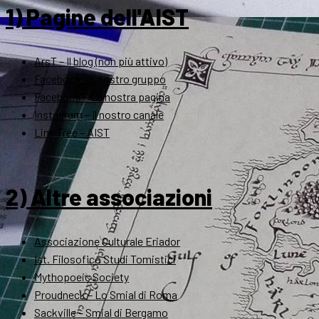
1) Pagine dell'AIST
ArsT – Il blog (non più attivo)
Facebook – Il nostro gruppo
Facebook – La nostra pagina
Instagram – Il nostro canale
Link Tree – AIST
2) Altre associazioni
Associazione Culturale Eriador
Ist. Filosofico Studi Tomistici
Mythopoeic Society
Proudneck – Lo Smial di Roma
Sackville – Smial di Bergamo