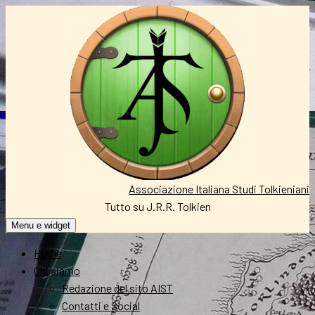
Vai
al
contenuto
Associazione Italiana Studi Tolkieniani
Tutto su J.R.R. Tolkien
Menu e widget
Home
Chi siamo
Redazione del sito AIST
Contatti e Social