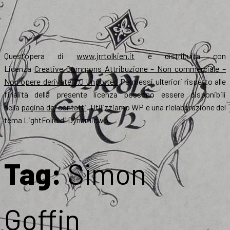
Quest’opera di
www.jrrtolkien.it
è distribuita con
Licenza
Creative Commons Attribuzione – Non commerciale –
Non opere derivate 3.0 Unported
Permessi ulteriori rispetto alle
finalità della presente licenza possono essere disponibili
nella
pagina dei contatti
. Utilizziamo WP e una rielaborazione del
tema LightFolio di Dynamicwp.
Tag:
Simon
Goffin