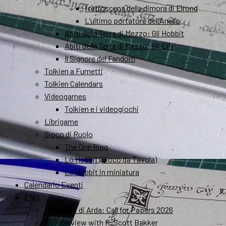
I retroscena della dimora di Elrond
L’ultimo portatore dell’Anello
Abiti della Terra di Mezzo: Gli Hobbit
Abiti della Terra di Mezzo: Gli Elfi
Il Signore del Fandom
Tolkien a Fumetti
Tolkien Calendars
Videogames
Tolkien e i videogiochi
Librigame
Gioco di Ruolo
The One Ring
Lo Hobbit (Gioco da Tavola)
Lo Hobbit in miniatura
Calendario Eventi
ENG
I Quaderni di Arda: Call for Papers 2026
An interview with R. Scott Bakker