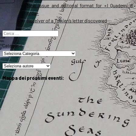
New Issue and editorial format for «I Quaderni di
Arda»
Receiver of a Tolkien’s letter discovered
Ricerca
per:
Categorie
Mappa dei prossimi eventi: