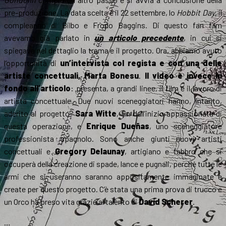
pre-produzione. La data scelta è il 22 settembre, lo
Hobbit Day
, il
compleanno di Bilbo e Frodo Baggins. Di questo fan film
avevamo già parlato in
un articolo precedente
, in cui si
spiegava nel dettaglio la trama e il progetto. Ora, abbiamo avuto
l’opportunità di
un’intervista col regista e con una delle
artiste concettuali, Marta Bonesu
.
Il video è invece in
fondo all’articolo
: presenta, a grandi linee, il film e il lavoro di
artista concettuale.
Due nuovi sceneggiatori hanno, intanto,
aderito al progetto:
Sara Witte
, fin dall’inizio appassionata di
questa operazione, e
Enrique Dueñas
, uno sceneggiatore
professionista spagnolo. Sono anche giunti nuovi artisti
concettuali e
Gregory Delaunay
, artigiano e fabbro che si
occuperà della creazione di spade, lance e pugnali, perché tutte le
armi che si useranno saranno appositamente immaginate e
create per questo progetto. C’è stata una prima prova di trucco e
un Orco ha preso vita grazie al talento di
David Scherer
.
…