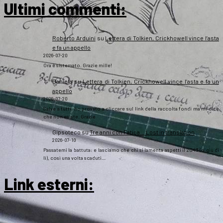
Ultimi commenti:
Roberto Arduini
su
Lettera di Tolkien, Crickhowell vince l’asta
e fa un appello
2026-07-20
Ora è sistemato. Grazie mille!
Daniela
su
Lettera di Tolkien, Crickhowell vince l’asta e fa un
appello
2026-07-20
Salve a tutti, ho provato a cliccare sul link della raccolta fondi ma mi dice
che non esiste. Grazie
Gipsoteco
su
Tre anni con Fatica… Lost in translation
2026-07-10
Passatemi la battuta: e lasciamo che chi si lamenta aspetti il 2043 (o giù di
lì), così una volta scaduti…
Link esterni
: