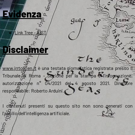
Evidenza
Link Tree – AIST
Disclaimer
www.jrrtolkien.it
è una testata giornalistica registrata presso il
Tribunale di Roma - Sezione per la stampa e l’informazione,
autorizzazione n° 04/2021 del 4 agosto 2021. Direttore
responsabile: Roberto Arduini.
I contenuti presenti su questo sito non sono generati con
l'ausilio dell'intelligenza artificiale.