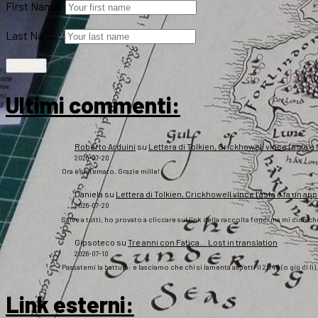
First Name:
Last Name:
Ultimi commenti:
Roberto Arduini
su
Lettera di Tolkien, Crickhowell vince l’asta e 
2026-07-20
Ora è sistemato. Grazie mille!
Daniela
su
Lettera di Tolkien, Crickhowell vince l’asta e fa un app
2026-07-20
Salve a tutti, ho provato a cliccare sul link della raccolta fondi ma mi dice c
Gipsoteco
su
Tre anni con Fatica… Lost in translation
2026-07-10
Passatemi la battuta: e lasciamo che chi si lamenta aspetti il 2043 (o giù di lì
Link esterni
: