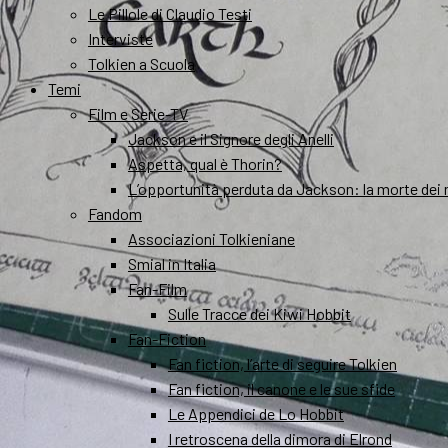
Le Pillole di Claudio Testi
Interviste
Tolkien a Scuola
Temi
Film e Serie-TV
Jackson e il Signore degli Anelli
Aspetta, qual è Thorin?
L’opportunità perduta da Jackson: la morte dei 
Fandom
Associazioni Tolkieniane
Smial in Italia
Fan-Film
Sulle Tracce dei Kiwi Hobbit
Fan-Fiction
Fan fiction, l’arte di seguire Tolkien
Fan fiction, il canone e le sue sfide
Le Appendici de Lo Hobbit
I retroscena della dimora di Elrond