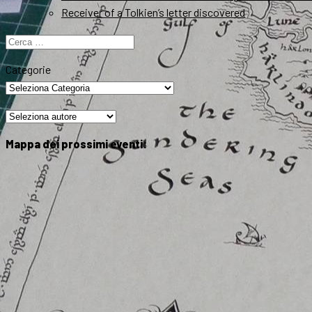
Receiver of a Tolkien’s letter discovered
Ricerca
per:
Categorie
Mappa dei prossimi eventi: