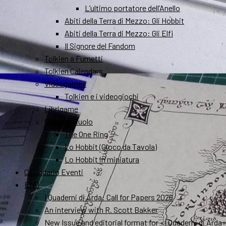
L’ultimo portatore dell’Anello
Abiti della Terra di Mezzo: Gli Hobbit
Abiti della Terra di Mezzo: Gli Elfi
Il Signore del Fandom
Tolkien a Fumetti
Tolkien Calendars
Videogames
Tolkien e i videogiochi
Librigame
Gioco di Ruolo
The One Ring
Lo Hobbit (Gioco da Tavola)
Lo Hobbit in miniatura
Calendario Eventi
ENG
I Quaderni di Arda: Call for Papers 2026
An interview with R. Scott Bakker
New Issue and editorial format for «I Quaderni di Arda