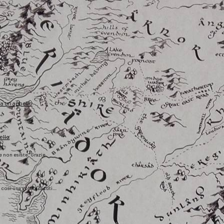
fa un appello
ello
he non esiste. Grazie
), così una volta scaduti…