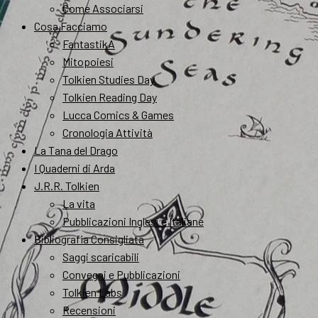
Come Associarsi
Cosa Facciamo
FantastikA
Mitopoiesi
Tolkien Studies Day
Tolkien Reading Day
Lucca Comics & Games
Cronologia Attività
La Tana del Drago
I Quaderni di Arda
J.R.R. Tolkien
La vita
Pubblicazioni Inglesi e Italiane
Bibliografia Consigliata
Saggi scaricabili
Convegni e Pubblicazioni
Tolkien Labs
Recensioni