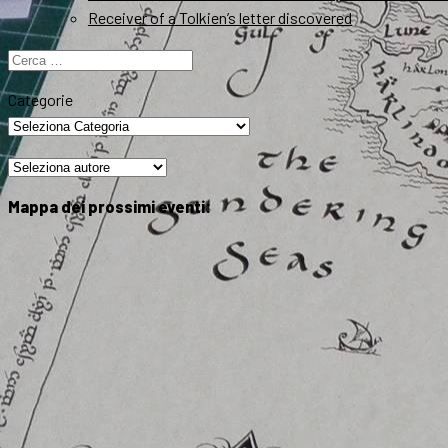
Receiver of a Tolkien’s letter discovered
Ricerca
per:
Categorie
Mappa dei prossimi eventi: