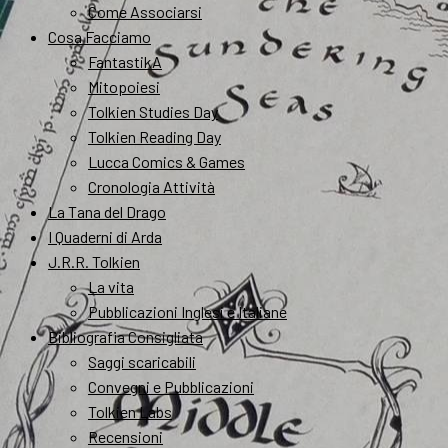
Come Associarsi
Cosa Facciamo
FantastikA
Mitopoiesi
Tolkien Studies Day
Tolkien Reading Day
Lucca Comics & Games
Cronologia Attività
La Tana del Drago
I Quaderni di Arda
J.R.R. Tolkien
La vita
Pubblicazioni Inglesi e Italiane
Bibliografia Consigliata
Saggi scaricabili
Convegni e Pubblicazioni
Tolkien Labs
Recensioni