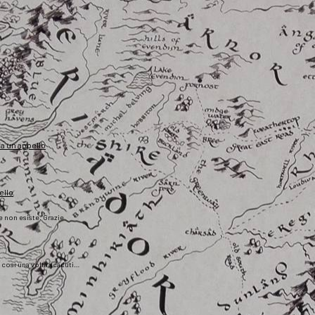
fa un appello
ello
he non esiste. Grazie
), così una volta scaduti…