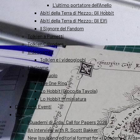
L’ultimo portatore dell’Anello
Abiti della Terra di Mezzo: Gli Hobbit
Abiti della Terra di Mezzo: Gli Elfi
Il Signore del Fandom
Tolkien a Fumetti
Tolkien Calendars
Videogames
Tolkien e i videogiochi
Librigame
Gioco di Ruolo
The One Ring
Lo Hobbit (Gioco da Tavola)
Lo Hobbit in miniatura
Calendario Eventi
ENG
I Quaderni di Arda: Call for Papers 2026
An interview with R. Scott Bakker
New Issue and editorial format for «I Quaderni di Arda