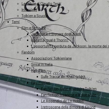
Le Pillole di Claudio Testi
Interviste
Tolkien a Scuola
Temi
Film e Serie-TV
Jackson e il Signore degli Anelli
Aspetta, qual è Thorin?
L’opportunità perduta da Jackson: la morte dei 
Fandom
Associazioni Tolkieniane
Smial in Italia
Fan-Film
Sulle Tracce dei Kiwi Hobbit
Fan-Fiction
Fan fiction, l’arte di seguire Tolkien
Fan fiction, il canone e le sue sfide
Le Appendici de Lo Hobbit
I retroscena della dimora di Elrond