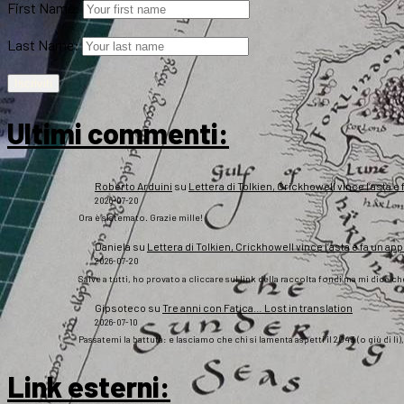
First Name:
Last Name:
Ultimi commenti:
Roberto Arduini
su
Lettera di Tolkien, Crickhowell vince l’asta e 
2026-07-20
Ora è sistemato. Grazie mille!
Daniela
su
Lettera di Tolkien, Crickhowell vince l’asta e fa un app
2026-07-20
Salve a tutti, ho provato a cliccare sul link della raccolta fondi ma mi dice c
Gipsoteco
su
Tre anni con Fatica… Lost in translation
2026-07-10
Passatemi la battuta: e lasciamo che chi si lamenta aspetti il 2043 (o giù di lì
Link esterni
: