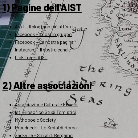
1) Pagine dell'AIST
ArsT – Il blog (non più attivo)
Facebook – Il nostro gruppo
Facebook – La nostra pagina
Instagram – Il nostro canale
Link Tree – AIST
2) Altre associazioni
Associazione Culturale Eriador
Ist. Filosofico Studi Tomistici
Mythopoeic Society
Proudneck – Lo Smial di Roma
Sackville – Smial di Bergamo