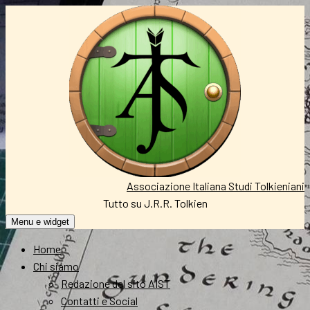
Vai
al
contenuto
Associazione Italiana Studi Tolkieniani
Tutto su J.R.R. Tolkien
Menu e widget
Home
Chi siamo
Redazione del sito AIST
Contatti e Social