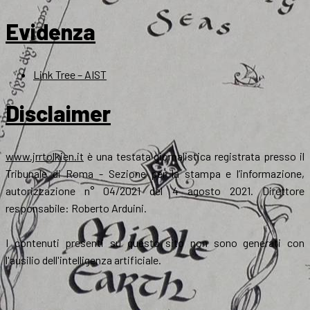
Evidenza
Link Tree – AIST
Disclaimer
www.jrrtolkien.it
è una testata giornalistica registrata presso il
Tribunale di Roma - Sezione per la stampa e l’informazione,
autorizzazione n° 04/2021 del 4 agosto 2021. Direttore
responsabile: Roberto Arduini.
I contenuti presenti su questo sito non sono generati con
l'ausilio dell'intelligenza artificiale.