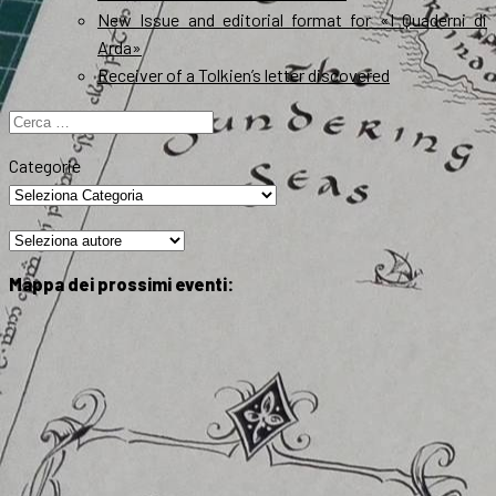
New Issue and editorial format for «I Quaderni di
Arda»
Receiver of a Tolkien’s letter discovered
Ricerca
per:
Categorie
Mappa dei prossimi eventi: