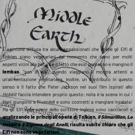
È opinione diffusa tra alcuni appassionati che anche gli Elfi di
Tolkien siano vegetariani dal momento che sono per molti
aspetti vicini alla natura e il fatto che essi preparino e mangino il
lembas
, “pan di via”, quando viaggiano li mostra attenti a
un’alimentazione vegetariana. Inoltre, un contributo in questo
senso è il fatto che Peter Jackson nei suoi film ispirati allo
Hobbit
faccia intendere proprio questo: nota è la scena in cui i
Nani giungono a Rivendell e sono costretti a mangiare insalata!
Ma gli Elfi nelle opere dello scrittore inglese sono cacciatori e
analizzando le principali opere di Tolkien,
Il Silmarillion
,
Lo
Hobbit
e
Il Signore degli Anelli
, risulta subito chiaro che gli
Elfi non sono vegetariani
.