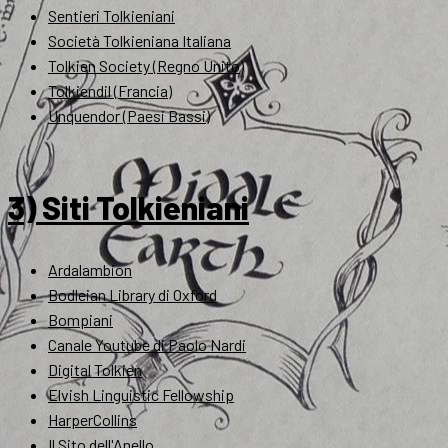
Sentieri Tolkieniani
Società Tolkieniana Italiana
Tolkien Society (Regno Unito)
Tolkiendil (Francia)
Unquendor (Paesi Bassi)
3) Siti Tolkieniani
Ardalambion
Bodleian Library di Oxford
Bompiani
Canale Youtube di Paolo Nardi
Digital Tolkien
Elvish Linguistic Fellowship
HarperCollins
Il Sito dell'Anello