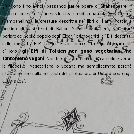
giungono fino a noi, passando per le opere di Shakespeare, il
folclore inglese e irlandese, le creature disegnate da Walt Disney
(Campanellino), le creature descritte nei libri di Harry Potter e
perfino gli assistenti di Babbo Natale! Noi, però, vogliamo
parlare del nobile popolo degli Eldar, i primogeniti, gli Elfi descritti
nelle opere di J.R.R. Tolkien. E vogliamo sfatare qualche mito su
di loro:
gli Elfi di Tolkien non sono vegetariani, né
tantomeno vegani
. Non lo scriviamo mossi da acredine verso
le filosofie vegetariana o vegana ma semplicemnte perché
riteniamo che nulla nei testi del professore di Oxford sostenga
questa tesi.