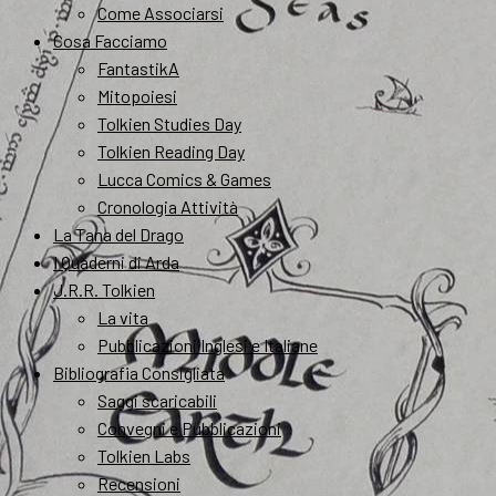
Come Associarsi
Cosa Facciamo
FantastikA
Mitopoiesi
Tolkien Studies Day
Tolkien Reading Day
Lucca Comics & Games
Cronologia Attività
La Tana del Drago
I Quaderni di Arda
J.R.R. Tolkien
La vita
Pubblicazioni Inglesi e Italiane
Bibliografia Consigliata
Saggi scaricabili
Convegni e Pubblicazioni
Tolkien Labs
Recensioni