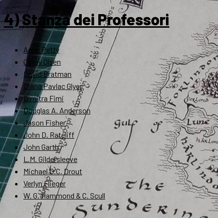
4) Stanza dei Professori
Anne Petty
Corey Olsen
David Bratman
Diana Pavlac Glyer
Dimitra Fimi
Douglas A. Anderson
Jason Fisher
John D. Rateliff
John Garth
L.M. Gildersleeve
Michael D.C. Drout
Verlyn Flieger
W. G. Hammond & C. Scull