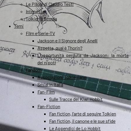
Le Pillole di Claudio Testi
Interviste
Tolkien a Scuola
Temi
Film e Serie-TV
Jackson e il Signore degli Anelli
Aspetta, qual è Thorin?
L’opportunità perduta da Jackson: la morte
dei nipoti
Fandom
Associazioni Tolkieniane
Smial in Italia
Fan-Film
Sulle Tracce dei Kiwi Hobbit
Fan-Fiction
Fan fiction, l’arte di seguire Tolkien
Fan fiction, il canone e le sue sfide
Le Appendici de Lo Hobbit