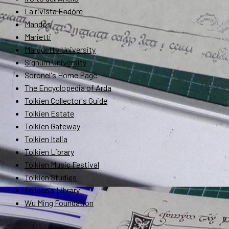
La rivista Endóre
Mandos
Marietti
Marquette University
Signum University
Soronel's Home Page
The Encyclopedia of Arda
Tolkien Collector's Guide
Tolkien Estate
Tolkien Gateway
Tolkien Italia
Tolkien Library
Tolkien Music Festival
Tolkien Studies
Tolkien's Library
Wu Ming Foundation