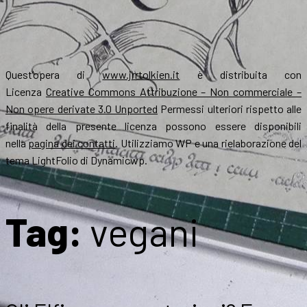
Quest’opera di
www.jrrtolkien.it
è distribuita con
Licenza
Creative Commons Attribuzione – Non commerciale –
Non opere derivate 3.0 Unported
Permessi ulteriori rispetto alle
finalità della presente licenza possono essere disponibili
nella
pagina dei contatti
. Utilizziamo WP e una rielaborazione del
tema LightFolio di Dynamicwp.
Tag:
vegani