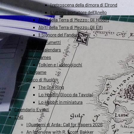
I retroscena della dimora di Elrond
L’ultimo portatore dell’Anello
Abiti della Terra di Mezzo: Gli Hobbit
Abiti della Terra di Mezzo: Gli Elfi
Il Signore del Fandom
Tolkien a Fumetti
Tolkien Calendars
Videogames
Tolkien e i videogiochi
Librigame
Gioco di Ruolo
The One Ring
Lo Hobbit (Gioco da Tavola)
Lo Hobbit in miniatura
Calendario Eventi
ENG
I Quaderni di Arda: Call for Papers 2026
An interview with R. Scott Bakker