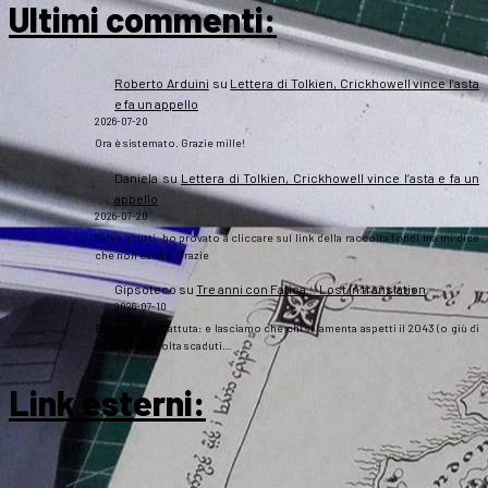
Ultimi commenti:
Roberto Arduini
su
Lettera di Tolkien, Crickhowell vince l’asta
e fa un appello
2026-07-20
Ora è sistemato. Grazie mille!
Daniela
su
Lettera di Tolkien, Crickhowell vince l’asta e fa un
appello
2026-07-20
Salve a tutti, ho provato a cliccare sul link della raccolta fondi ma mi dice
che non esiste. Grazie
Gipsoteco
su
Tre anni con Fatica… Lost in translation
2026-07-10
Passatemi la battuta: e lasciamo che chi si lamenta aspetti il 2043 (o giù di
lì), così una volta scaduti…
Link esterni
: