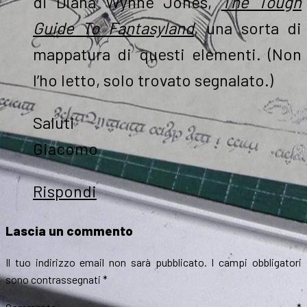
di Diana Wynne Jones,
The Tough
Guide To Fantasyland
, una sorta di
mappatura di questi elementi. (Non
l’ho letto, solo trovato segnalato.)
Saluti
Giacomo
Rispondi
Lascia un commento
Il tuo indirizzo email non sarà pubblicato.
I campi obbligatori
sono contrassegnati
*