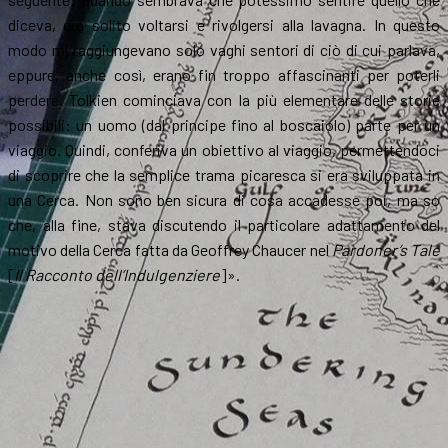
diceva, era solito voltarsi e rivolgersi alla lavagna. In questo
modo mi raggiungevano solo vaghi sentori di ciò di cui parlava,
eppure, anche così, erano fin troppo affascinanti per poterli
perdere. Tolkien cominciava con la più elementare delle storie
possibili: un uomo (dal principe fino al boscaiolo) parte per un
viaggio. Quindi, conferiva un obiettivo al viaggio, permettendoci
di scoprire che la semplice trama picaresca si era sviluppata in
una Cerca. Non sono ben sicura di cosa accadesse poi, ma so
che, alla fine, stava discutendo il particolare adattamento del
motivo della Cerca fatta da Geoffrey Chaucer nel
Pardoner’s Tale
[
Il Racconto dell’Indulgenziere
]».