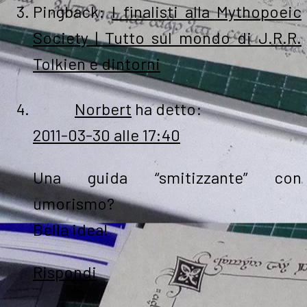
Pingback:
I finalisti alla Mythopoeic
Society | Tutto sul mondo di J.R.R.
Tolkien e dintorni
Norbert
ha detto:
2011-03-30 alle 17:40
Una guida “smitizzante” con
umorismo?
Bella idea!
Rispondi