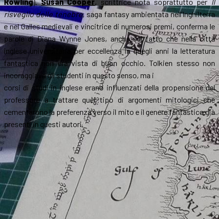
Rowling
).
Susan Cooper
, scrittrice nota soprattutto per
Il
risveglio delle tenebre
, saga fantasy ambientata nell’Inghilterra
e nel Galles medievali e vincitrice di numerosi premi, conferma le
parole di Diana Wynne Jones, anche sul fatto che nella città
inglese universitaria per eccellenza in quegli anni la letteratura
fantastica non era vista di buon occhio. Tolkien stesso non
incoraggiava gli studenti in questo senso, ma i
corsi di studi in inglese erano influenzati della propensione del
professore a trattare quel tipo di argomenti mitologici che
cementarono la preferenza verso il mito e il genere fantastico già
presenti in questi autori.