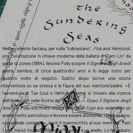
Nell’eccellente fantasy, per nulla “tolkieniano”,
Fire and Hemlock
,
una rivisitazione in chiave moderna della ballata di “Tam Lin” da
parte di Jones (1984), l’eroina Polly scopre
Il Signore degli Anelli
all’età, sembra, di circa quattordici anni e lo legge tutto per
quattro volte di seguito. Subito dopo scrive una storia
d’avventura su se stessa e la figura del suo mentore/padre: «È
l’avventura di Tan Coul e Hero e di come si misero alla ricerca
dell’Obah Cypt nelle Grotte del Giudizio…». Dopo
Il Signore degli
Anelli
, a Polly era molto chiaro che l’Obah Cypt era realmente un
anello molto pericoloso e doveva essere distrutto: «Hero lo fece,
con grande coraggio». Inviò il manoscritto al suo mentore, Tarn
Lynn, ma lui rispose soltanto: “No, non è un anello. Lo hai rubato