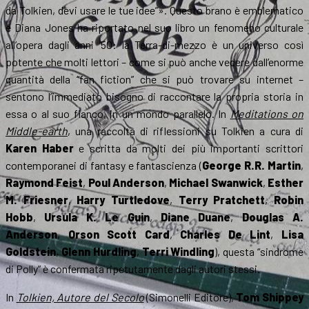
da Tolkien, devi usare le tue idee”». Questo brano è emblematico
e Diana Jones ha riportato nel suo libro un fenomeno culturale
all’opera dagli anni ’50: la Terra-di-mezzo è un universo così
potente che molti lettori – come si può anche vedere dall’enorme
quantità della “fan fiction” che si può trovare su internet –
sentono l’immediato bisogno di raccontare la propria storia in
essa o al suo fianco, in un mondo parallelo. In
Meditations on
Middle-earth
, una raccolta di riflessioni su Tolkien a cura di
Karen Haber
e scritta da molti dei più importanti scrittori
contemporanei di fantasy e fantascienza (
George R.R. Martin
,
Raymond Feist
,
Poul Anderson
,
Michael Swanwick
,
Esther
M. Friesner
,
Harry Turtledove
,
Terry Pratchett
,
Robin
Hobb
,
Ursula K. Le Guin
,
Diane Duane
,
Douglas A.
Anderson
,
Orson Scott Card
,
Charles De Lint
,
Lisa
Goldstein
,
Glenn Hurdling
,
Terri Windling
), questa “sindrome
di Polly” è confermata ripetutamente dagli autori stessi.
In
Tolkien, Autore del Secolo
(Simonelli Editore),
Tom Shippey