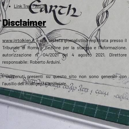
Link Tree – AIST
Disclaimer
www.jrrtolkien.it
è una testata giornalistica registrata presso il
Tribunale di Roma - Sezione per la stampa e l’informazione,
autorizzazione n° 04/2021 del 4 agosto 2021. Direttore
responsabile: Roberto Arduini.
I contenuti presenti su questo sito non sono generati con
l'ausilio dell'intelligenza artificiale.