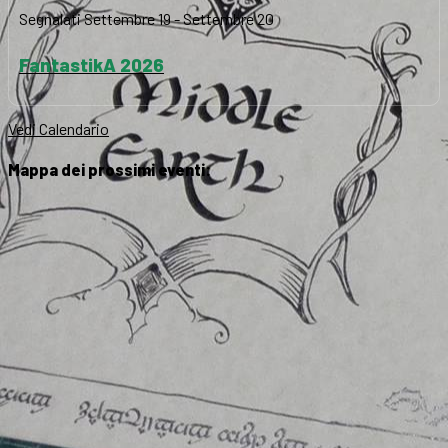
Segnalati
Settembre 19
-
Settembre 20
FantastikA 2026
Vedi Calendario
Mappa dei prossimi eventi: