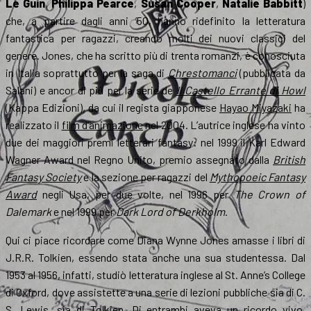
Le Guin
,
Philippa Pearce
,
Susan Cooper
,
Natalie Babbitt
)
che, a partire dagli anni ’50, hanno ridefinito la letteratura
fantastica per ragazzi, creando molti dei nuovi classici del
genere. Jones, che ha scritto più di trenta romanzi, è conosciuta
in Italia soprattutto per la saga di
Chrestomanci
(pubblicata da
Salani) e ancor di più per la serie de
Il Castello Errante di Howl
(Kappa Edizioni), da cui il regista giapponese
Hayao Miyazaki
ha
realizzato il
film d’animazione
nel 2004. L’autrice inglese ha vinto
due dei maggiori premi letterari fantasy: nel 1999 il Karl Edward
Wagner Award nel Regno Unito, premio assegnato dalla
British
Fantasy Society
e la sezione per ragazzi del
Mythopoeic Fantasy
Award
negli Usa, per due volte, nel 1996 per
The Crown of
Dalemark
e nel 1999 per
Dark Lord of Derkholm
.
Qui ci piace ricordare come Diana Wynne Jones amasse i libri di
J.R.R. Tolkien, essendo stata anche una sua studentessa. Dal
1953 al 1956, infatti, studiò letteratura inglese al St. Anne’s College
di Oxford, dove assistette a una serie di lezioni pubbliche sia di C.
S. Lewis, sia di Tolkien. Di entrambi aveva un ricordo vivo,