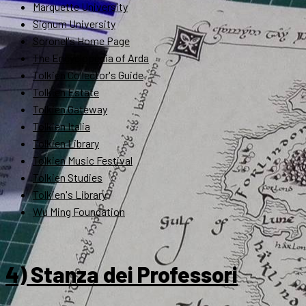
Marquette University
Signum University
Soronel's Home Page
The Encyclopedia of Arda
Tolkien Collector's Guide
Tolkien Estate
Tolkien Gateway
Tolkien Italia
Tolkien Library
Tolkien Music Festival
Tolkien Studies
Tolkien's Library
Wu Ming Foundation
4) Stanza dei Professori