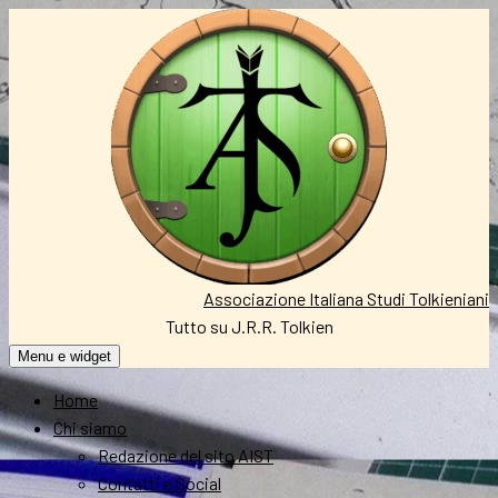
Vai
al
contenuto
Associazione Italiana Studi Tolkieniani
Tutto su J.R.R. Tolkien
Menu e widget
Home
Chi siamo
Redazione del sito AIST
Contatti e Social