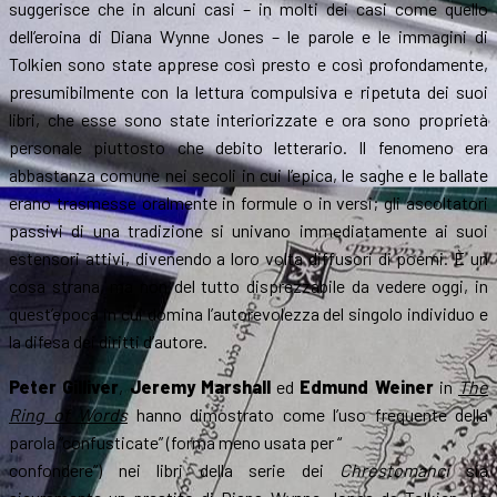
suggerisce che in alcuni casi – in molti dei casi come quello
dell’eroina di Diana Wynne Jones – le parole e le immagini di
Tolkien sono state apprese così presto e così profondamente,
presumibilmente con la lettura compulsiva e ripetuta dei suoi
libri, che esse sono state interiorizzate e ora sono proprietà
personale piuttosto che debito letterario. Il fenomeno era
abbastanza comune nei secoli in cui l’epica, le saghe e le ballate
erano trasmesse oralmente in formule o in versi; gli ascoltatori
passivi di una tradizione si univano immediatamente ai suoi
estensori attivi, divenendo a loro volta diffusori di poemi. È un
cosa strana, ma non del tutto disprezzabile da vedere oggi, in
quest’epoca in cui domina l’autorevolezza del singolo individuo e
la difesa dei diritti d’autore.
Peter Gilliver
,
Jeremy Marshall
ed
Edmund Weiner
in
The
Ring of Words
hanno dimostrato come l’uso frequente della
parola “confusticate” (forma meno usata per “
confondere”) nei libri della serie dei
Chrestomanci
sia