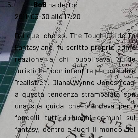
BoB
ha detto:
2011-03-30 alle 17:20
Dal quel che so, The Tough Guide To
Fantasyland, fu scritto proprio come
reazione a chi pubblicava “guide
turistiche” con intentite per così dire
“realistici”. Diana Wynne Jones reagì
a questa tendenza strampalata con
una sua guida che prendeva per i
fondelli tutti i luoghi comuni sul
fantasy, dentro e fuori il mondo dei