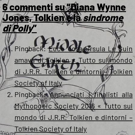
6 commenti su “Diana Wynne
Jones, Tolkien e la
sindrome
di Polly
”
Pingback:
Ecco cosa Ursula Le Guin
amava di Tolkien « Tutto sul mondo
di J.R.R. Tolkien e dintorni – Tolkien
Society of Italy
Pingback:
Annunciati i finalisti alla
Mythopoeic Society 2016 « Tutto sul
mondo di J.R.R. Tolkien e dintorni –
Tolkien Society of Italy