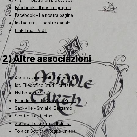
Facebook – Il nostro gruppo
Facebook – La nostra pagina
Instagram – Il nostro canale
Link Tree – AIST
2) Altre associazioni
Associazione Culturale Eriador
Ist. Filosofico Studi Tomistici
Mythopoeic Society
Proudneck – Lo Smial di Roma
Sackville – Smial di Bergamo
Sentieri Tolkieniani
Società Tolkieniana Italiana
Tolkien Society (Regno Unito)