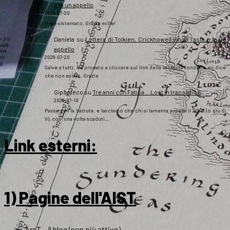
e fa un appello
2026-07-20
Ora è sistemato. Grazie mille!
Daniela
su
Lettera di Tolkien, Crickhowell vince l’asta e fa un
appello
2026-07-20
Salve a tutti, ho provato a cliccare sul link della raccolta fondi ma mi dice
che non esiste. Grazie
Gipsoteco
su
Tre anni con Fatica… Lost in translation
2026-07-10
Passatemi la battuta: e lasciamo che chi si lamenta aspetti il 2043 (o giù di
lì), così una volta scaduti…
Link esterni
:
1) Pagine dell'AIST
ArsT – Il blog (non più attivo)