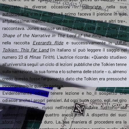
riportato in diverse occasioni in
interviste
, nella sua
autobiografia
e in
vari libri
. «Il primo faceva il pienone in aule
affollatissime, mentre il secondo mormorava a me e altri tre»,
raccontava. Jones scrisse un saggio sullo stile di Tolkien,
The
Shape of the Narrative in The Lord of the Rings
, pubblicato
nella raccolta
Everard’s Ride
e successivamente in
J.R.R.
Tolkien: This Far Land
(in italiano si può leggere il saggio nel
numero 23 di
Minas Tirith
). L’autrice ricorda: «Quando studiavo
all’università seguii un ciclo di lezioni pubbliche che Tolkien tenne
sulla narrazione, la sua forma e lo schema delle storie – o, almeno
credo questo fosse l’argomento dato che Tolkien era pressoché
incomprensibile quando parlava.
Evidentemente odiava tenere lezione e ho il sospetto che
odiasse anche i propri pensieri. Ad ogni buon conto, egli, nel giro
di due settimane, riuscì nell’intento di ridurre l’uditorio alla
sottoscritta ed altri quattro ascoltatori. A dispetto dei suoi
sforzi noi tenemmo duro. La sua maniera di procedere era la
seguente: quando sembrava che potessimo sentire quello che