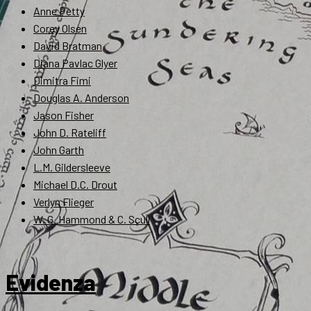
Anne Petty
Corey Olsen
David Bratman
Diana Pavlac Glyer
Dimitra Fimi
Douglas A. Anderson
Jason Fisher
John D. Rateliff
John Garth
L.M. Gildersleeve
Michael D.C. Drout
Verlyn Flieger
W. G. Hammond & C. Scull
Evidenza