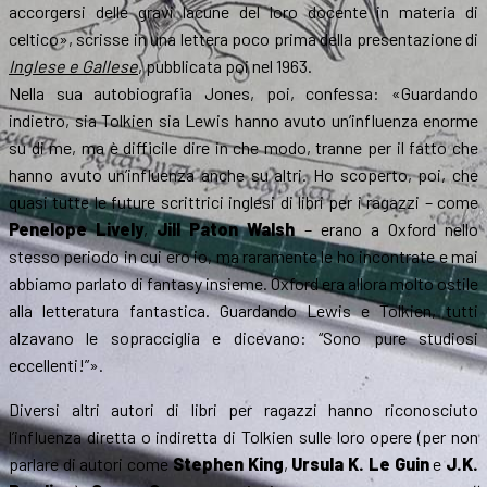
accorgersi delle gravi lacune del loro docente in materia di
celtico», scrisse in una lettera poco prima della presentazione di
Inglese e Gallese
, pubblicata poi nel 1963.
Nella sua autobiografia Jones, poi, confessa: «Guardando
indietro, sia Tolkien sia Lewis hanno avuto un’influenza enorme
su di me, ma è difficile dire in che modo, tranne per il fatto che
hanno avuto un’influenza anche su altri. Ho scoperto, poi, che
quasi tutte le future scrittrici inglesi di libri per i ragazzi – come
Penelope Lively
,
Jill Paton Walsh
– erano a Oxford nello
stesso periodo in cui ero io, ma raramente le ho incontrate e mai
abbiamo parlato di fantasy insieme. Oxford era allora molto ostile
alla letteratura fantastica. Guardando Lewis e Tolkien, tutti
alzavano le sopracciglia e dicevano: “Sono pure studiosi
eccellenti!”».
Diversi altri autori di libri per ragazzi hanno riconosciuto
l’influenza diretta o indiretta di Tolkien sulle loro opere (per non
parlare di autori come
Stephen King
,
Ursula K. Le Guin
e
J.K.