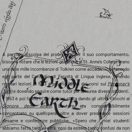
A parziale discolpa del professore per il suo comportamento,
bisogna notare che le lezioni pubbliche al St. Anne’s College erano
una delle mille incombenze di Tolkien come accademico, facendo
egli parte del Consiglio di Facoltà di Lingua inglese, tenendo
regolari lezioni (il 1953 è proprio l’anno dei corsi sul
Pardoner’s
Tale
) e dovendo seguire come tutor per la laurea diversi studenti.
Il 1953 è poi l’anno in cui Tolkien stata dando gli ultimi ritocchi al
Signore degli Anelli
. L’autore era comprensibilmente
concentrato su quell’opera, oltre a dover presiedere sessioni
d’esame e conferenze pubbliche. «Spero che i miei studenti
abbiamo fatto tardi la sera, così da essere tanto confusi da non