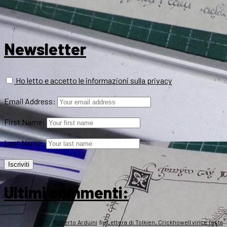
Newsletter
Ho letto e accetto le informazioni sulla privacy
Email Address:
First Name:
Last Name:
Ultimi commenti:
Roberto Arduini
su
Lettera di Tolkien, Crickhowell vince l’asta