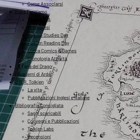
Come Associarsi
Cosa Facciamo
FantastikA
Mitopoiesi
Tolkien Studies Day
Tolkien Reading Day
Lucca Comics & Games
Cronologia Attività
La Tana del Drago
I Quaderni di Arda
J.R.R. Tolkien
La vita
Pubblicazioni Inglesi e Italiane
Bibliografia Consigliata
Saggi scaricabili
Convegni e Pubblicazioni
Tolkien Labs
Recensioni