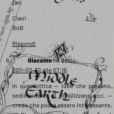
fan.
Ciao!
BoB
Rispondi
Giacomo
ha detto:
2011-03-30 alle 07:16
In quest’ottica — idee che passano,
sedimentano, si fossilizzano ecc. —
credo che possa essere interessante,