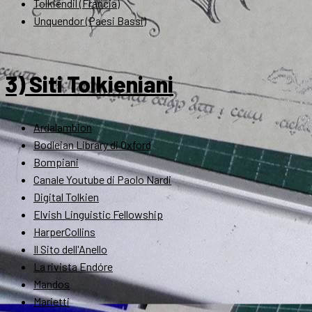
Tolkiendil (Francia)
Unquendor (Paesi Bassi)
3) Siti Tolkieniani
Ardalambion
Bodleian Library di Oxford
Bompiani
Canale Youtube di Paolo Nardi
Digital Tolkien
Elvish Linguistic Fellowship
HarperCollins
Il Sito dell'Anello
La rivista Endóre
Mandos
Marietti