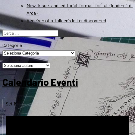
New Issue and editorial format for «I Quaderni di
Arda»
Receiver of a Tolkien’s letter discovered
Ricerca
per:
Categorie
Calendario Eventi
Set
19