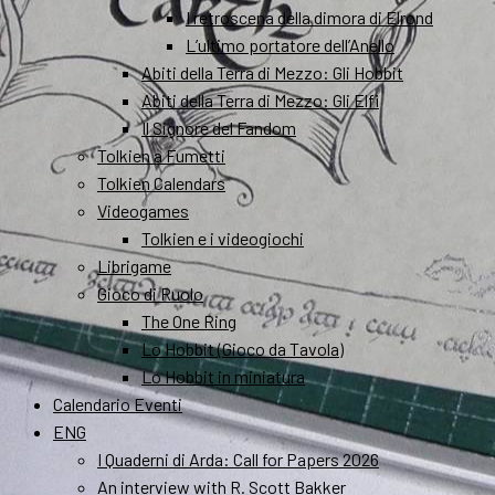
I retroscena della dimora di Elrond
L’ultimo portatore dell’Anello
Abiti della Terra di Mezzo: Gli Hobbit
Abiti della Terra di Mezzo: Gli Elfi
Il Signore del Fandom
Tolkien a Fumetti
Tolkien Calendars
Videogames
Tolkien e i videogiochi
Librigame
Gioco di Ruolo
The One Ring
Lo Hobbit (Gioco da Tavola)
Lo Hobbit in miniatura
Calendario Eventi
ENG
I Quaderni di Arda: Call for Papers 2026
An interview with R. Scott Bakker