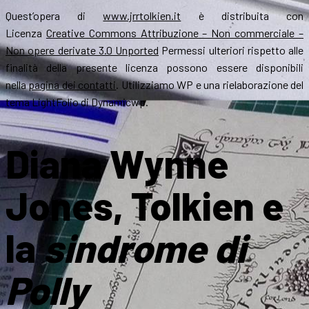
Quest’opera di
www.jrrtolkien.it
è distribuita con
Licenza
Creative Commons Attribuzione – Non commerciale –
Non opere derivate 3.0 Unported
Permessi ulteriori rispetto alle
finalità della presente licenza possono essere disponibili
nella
pagina dei contatti
. Utilizziamo WP e una rielaborazione del
tema LightFolio di Dynamicwp.
Diana Wynne
Jones, Tolkien e
la
sindrome di
Polly