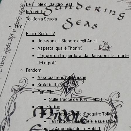
Le Pillole di Claudio Testi
Interviste
Tolkien a Scuola
Temi
Film e Serie-TV
Jackson e il Signore degli Anelli
Aspetta, qual è Thorin?
L’opportunità perduta da Jackson: la morte
dei nipoti
Fandom
Associazioni Tolkieniane
Smial in Italia
Fan-Film
Sulle Tracce dei Kiwi Hobbit
Fan-Fiction
Fan fiction, l’arte di seguire Tolkien
Fan fiction, il canone e le sue sfide
Le Appendici de Lo Hobbit