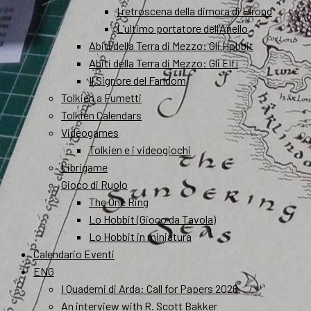
I retroscena della dimora di Elrond
L’ultimo portatore dell’Anello
Abiti della Terra di Mezzo: Gli Hobbit
Abiti della Terra di Mezzo: Gli Elfi
Il Signore del Fandom
Tolkien a Fumetti
Tolkien Calendars
Videogames
Tolkien e i videogiochi
Librigame
Gioco di Ruolo
The One Ring
Lo Hobbit (Gioco da Tavola)
Lo Hobbit in miniatura
Calendario Eventi
ENG
I Quaderni di Arda: Call for Papers 2026
An interview with R. Scott Bakker