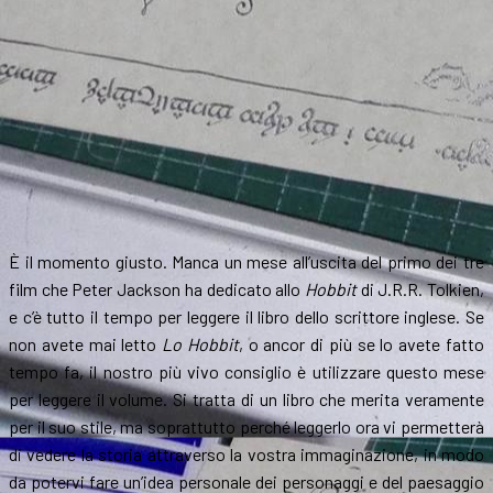
È il momento giusto. Manca un mese all’uscita del primo dei tre
film che Peter Jackson ha dedicato allo
Hobbit
di J.R.R. Tolkien,
e c’è tutto il tempo per leggere il libro dello scrittore inglese. Se
non avete mai letto
Lo Hobbit
, o ancor di più se lo avete fatto
tempo fa, il nostro più vivo consiglio è utilizzare questo mese
per leggere il volume. Si tratta di un libro che merita veramente
per il suo stile, ma soprattutto perché leggerlo ora vi permetterà
di vedere la storia attraverso la vostra immaginazione, in modo
da potervi fare un’idea personale dei personaggi e del paesaggio