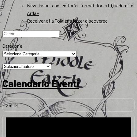
New Issue and editorial format for «I Quaderni di
Arda»
Receiver of a Tolkien’s letter discovered
Ricerca
per:
Categorie
Calendario Eventi
Set
19