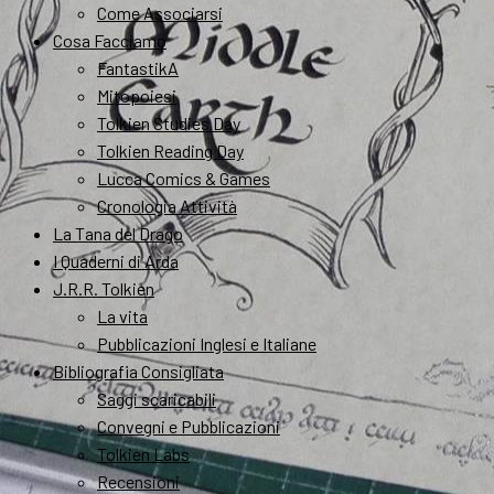
Come Associarsi
Cosa Facciamo
FantastikA
Mitopoiesi
Tolkien Studies Day
Tolkien Reading Day
Lucca Comics & Games
Cronologia Attività
La Tana del Drago
I Quaderni di Arda
J.R.R. Tolkien
La vita
Pubblicazioni Inglesi e Italiane
Bibliografia Consigliata
Saggi scaricabili
Convegni e Pubblicazioni
Tolkien Labs
Recensioni