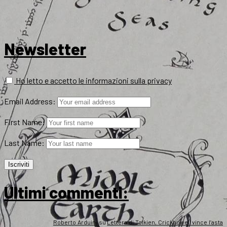
Newsletter
Ho letto e accetto le informazioni sulla privacy
Email Address:
First Name:
Last Name:
Ultimi commenti:
Roberto Arduini
su
Lettera di Tolkien, Crickhowell vince l’asta