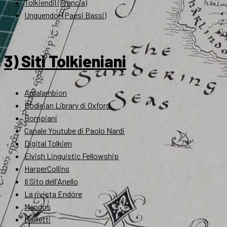
Tolkiendil (Francia)
Unquendor (Paesi Bassi)
3) Siti Tolkieniani
Ardalambion
Bodleian Library di Oxford
Bompiani
Canale Youtube di Paolo Nardi
Digital Tolkien
Elvish Linguistic Fellowship
HarperCollins
Il Sito dell'Anello
La rivista Endóre
Mandos
Marietti