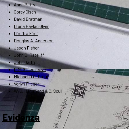
Anne Petty
Corey Olsen
David Bratman
Diana Pavlac Glyer
Dimitra Fimi
Douglas A. Anderson
Jason Fisher
John D. Rateliff
John Garth
L.M. Gildersleeve
Michael D.C. Drout
Verlyn Flieger
W. G. Hammond & C. Scull
Evidenza