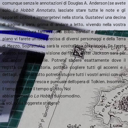
comunque senza le annotazioni di Douglas A. Anderson (se avete
solo
Lo Hobbit Annotato
, lasciate stare tutte le note e gli
apparati critici) e immergetevi nella storia. Gustatevi una decina
di pagine a sera, prima di andare a letto, vivendo nella vostra
mente l’avventura fantastica di Bilbo, Gandalf e dei nani. Piano,
piano vi farete un’idea precisa di diversi personaggi e della Terra
di Mezzo. Soprattutto sarà la
vostra
idea della storia. Se farete
questo, vedrete che la visione del film di Peter Jackson sarà per
voi ancor più godibile. Potrete sapere esattamente dove il
regista cambia la storia, potrete cogliere tutti gli accenni e i
dettagli, e soprattutto potrete stupire tutti i vostri amici con una
conoscenza più fresca e puntuale dell’opera di Tolkien. Insomma,
il tempo c’è ed è il tempo giusto. Noi
abbiamo messo
Lo Hobbit
sul comodino.
E voi, cosa leggerete stasera?
.