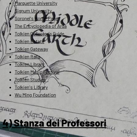
Marquette University
Signum University
Soronel's Home Page
The Encyclopedia of Arda
Tolkien Collector's Guide
Tolkien Estate
Tolkien Gateway
Tolkien Italia
Tolkien Library
Tolkien Music Festival
Tolkien Studies
Tolkien's Library
Wu Ming Foundation
4) Stanza dei Professori