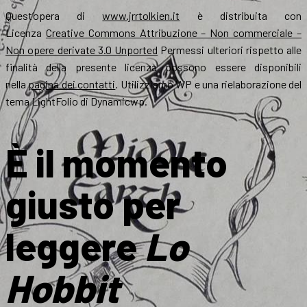
Quest’opera di
www.jrrtolkien.it
è distribuita con
Licenza
Creative Commons Attribuzione – Non commerciale –
Non opere derivate 3.0 Unported
Permessi ulteriori rispetto alle
finalità della presente licenza possono essere disponibili
nella
pagina dei contatti
. Utilizziamo WP e una rielaborazione del
tema LightFolio di Dynamicwp.
È il momento
giusto per
leggere
Lo
Hobbit