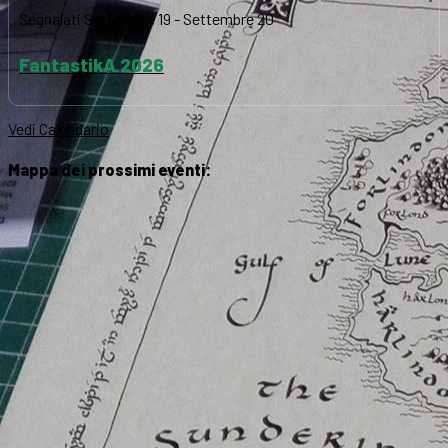
Segnalati
Settembre 19
-
Settembre 20
FantastikA 2026
Vedi Calendario
Mappa dei prossimi eventi: