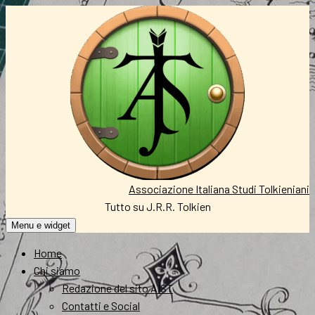
Vai
al
contenuto
Associazione Italiana Studi Tolkieniani
Tutto su J.R.R. Tolkien
Menu e widget
Home
Chi siamo
Redazione del sito AIST
Contatti e Social