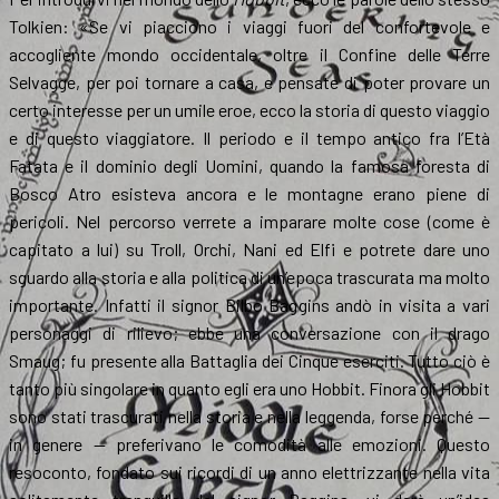
Tolkien: «Se vi piacciono i viaggi fuori del confortevole e
accogliente mondo occidentale, oltre il Confine delle Terre
Selvagge, per poi tornare a casa, e pensate di poter provare un
certo interesse per un umile eroe, ecco la storia di questo viaggio
e di questo viaggiatore. Il periodo e il tempo antico fra l’Età
Fatata e il dominio degli Uomini, quando la famosa foresta di
Bosco Atro esisteva ancora e le montagne erano piene di
pericoli. Nel percorso verrete a imparare molte cose (come è
capitato a lui) su Troll, Orchi, Nani ed Elfi e potrete dare uno
sguardo alla storia e alla politica di un’epoca trascurata ma molto
importante. Infatti il signor Bilbo Baggins andò in visita a vari
personaggi di rilievo; ebbe una conversazione con il drago
Smaug; fu presente alla Battaglia dei Cinque eserciti. Tutto ciò è
tanto più singolare in quanto egli era uno Hobbit. Finora gli Hobbit
sono stati trascurati nella storia e nella leggenda, forse perché —
in genere — preferivano le comodità alle emozioni. Questo
resoconto, fondato sui ricordi di un anno elettrizzante nella vita