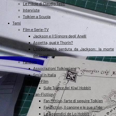
Le Pillole di Claudio Testi
Interviste
Tolkien a Scuola
Temi
Film e Serie-TV
Jackson e il Signore degli Anelli
Aspetta, qual è Thorin?
L’opportunità perduta da Jackson: la morte
dei nipoti
Fandom
Associazioni Tolkieniane
Smial in Italia
Fan-Film
Sulle Tracce dei Kiwi Hobbit
Fan-Fiction
Fan fiction, l’arte di seguire Tolkien
Fan fiction, il canone e le sue sfide
Le Appendici de Lo Hobbit