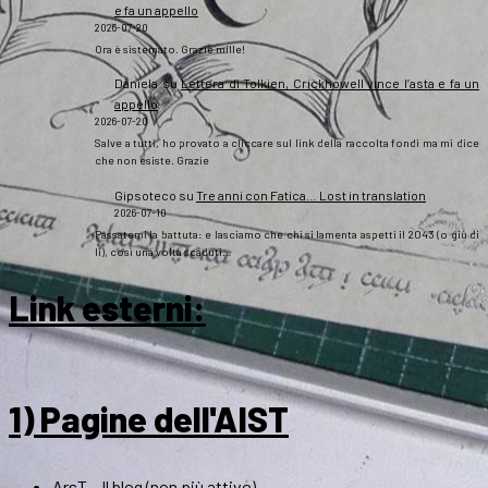
e fa un appello
2026-07-20
Ora è sistemato. Grazie mille!
Daniela
su
Lettera di Tolkien, Crickhowell vince l’asta e fa un
appello
2026-07-20
Salve a tutti, ho provato a cliccare sul link della raccolta fondi ma mi dice
che non esiste. Grazie
Gipsoteco
su
Tre anni con Fatica… Lost in translation
2026-07-10
Passatemi la battuta: e lasciamo che chi si lamenta aspetti il 2043 (o giù di
lì), così una volta scaduti…
Link esterni
:
1) Pagine dell'AIST
ArsT – Il blog (non più attivo)