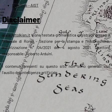
Link Tree – AIST
Disclaimer
www.jrrtolkien.it
è una testata giornalistica registrata presso il
Tribunale di Roma - Sezione per la stampa e l’informazione,
autorizzazione n° 04/2021 del 4 agosto 2021. Direttore
responsabile: Roberto Arduini.
I contenuti presenti su questo sito non sono generati con
l'ausilio dell'intelligenza artificiale.