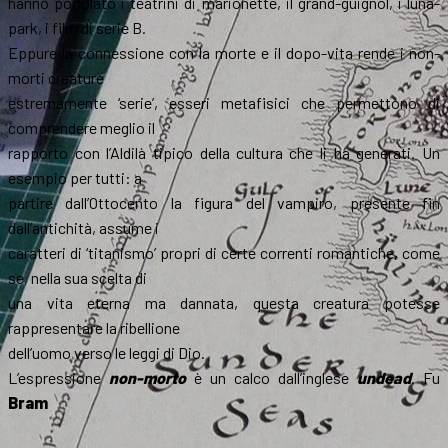
hanno popolato i teatrini di marionette, il grand-guignol, i luna-
park, i film di serie B.
Eppure la connessione con la morte e il dopo-vita rende i non-
morti creature
estremamente ‘serie’, esseri metafisici che permettono di
comprendere meglio il
rapporto con l’Aldilà tipico della cultura che li ha generati. Un
esempio per tutti: a
partire dall’Ottocento la figura del vampiro, presente fin
dall’antichità, assume i
caratteri di ‘titanismo’ propri di certe correnti romantiche, come
se, nella sua scelta di
una vita eterna ma dannata, questa creatura potesse
rappresentare la ribellione
dell’uomo verso le leggi di Dio.
L’espressione
non-morto
è un calco dall’inglese
undead
. Fu
Bram