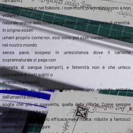
fantasmi).
Presenti ovunque nel folklore, i non-morti ci ammoniscono a non
violare il
naturale ordine delle cose per un mal riposto desiderio di eternità.
In origine esseri
umani proprio come noi, essi sono poi stati condannati a vagare
nel nostro mondo
senza pace, sospesi in un’esistenza dove il carisma
soprannaturale si paga con
moneta di sangue (vampiri), e l’eternità non è che un’eco
ossessiva di torti subiti o
arrecati (fantasmi).
Le leggende su queste creature sono uno sguardo gettato
dall’umanità oltre la
soglia che più ci spaventa, quella della morte. Come sempre
avviene, la paura ha poi
trovato l’esorcismo più efficace nella risata: ridotte a fantocci
grotteschi queste figure