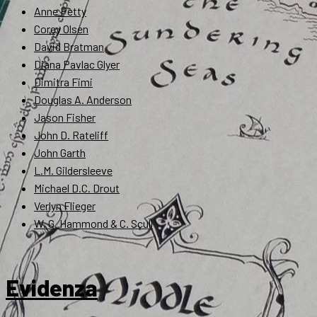
Anne Petty
Corey Olsen
David Bratman
Diana Pavlac Glyer
Dimitra Fimi
Douglas A. Anderson
Jason Fisher
John D. Rateliff
John Garth
L.M. Gildersleeve
Michael D.C. Drout
Verlyn Flieger
W. G. Hammond & C. Scull
Evidenza