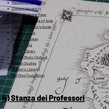
Marquette University
Signum University
Soronel's Home Page
The Encyclopedia of Arda
Tolkien Collector's Guide
Tolkien Estate
Tolkien Gateway
Tolkien Italia
Tolkien Library
Tolkien Music Festival
Tolkien Studies
Tolkien's Library
Wu Ming Foundation
4) Stanza dei Professori