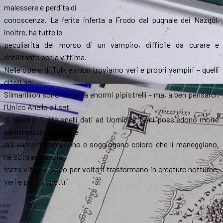
malessere e perdita di
conoscenza. La ferita inferta a Frodo dal pugnale dei Nazgûl,
inoltre, ha tutte le
peculiarità del morso di un vampiro, difficile da curare e
debilitante per la vittima.
Nelle opere di Tolkien non troviamo veri e propri vampiri – quelli
citati nel
Silmarillion sono in realtà enormi pipistrelli – ma, a ben pensarci,
l’Unico Anello e i set
di Nove e Sette anelli dati ad Uomini e Nani possiedono molte
caratteristiche tipiche
dei vampiri: seducono e soggiogano coloro che li maneggiano,
ne sottraggono la
forza vitale e poco per volta li trasformano in creature notturne,
veri e propri spettri