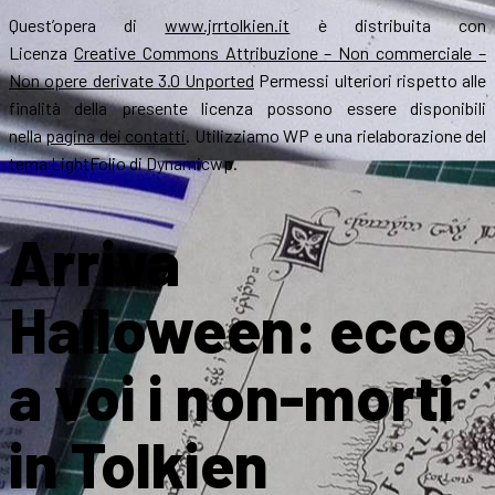
Quest’opera di
www.jrrtolkien.it
è distribuita con
Licenza
Creative Commons Attribuzione – Non commerciale –
Non opere derivate 3.0 Unported
Permessi ulteriori rispetto alle
finalità della presente licenza possono essere disponibili
nella
pagina dei contatti
. Utilizziamo WP e una rielaborazione del
tema LightFolio di Dynamicwp.
Arriva
Halloween: ecco
a voi i non-morti
in Tolkien