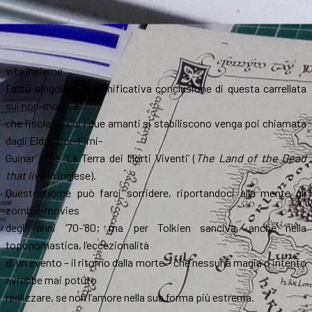
vita insieme.
Fatto singolare, e significativa conclusione di questa carrellata
sui non-morti, è
che l’isola su cui i due amanti si stabiliscono venga poi chiamata
dagli Eldar ‘Dor-Firni-
Guinar’ cioè ‘La Terra dei Morti Viventi’ (
The Land of the Dead
that live
in inglese).
Questo nome può farci sorridere, riportandoci alla mente gli
zombie-movies
degli anni ’70-’80; ma per Tolkien sanciva, anche nella
toponomastica, l’eccezionalità
di un evento – il ritorno dalla morte – che nessuna magia o intento
avrebbe mai potuto
realizzare, se non l’amore nella sua forma più estrema.