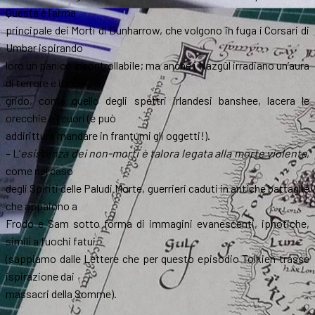
Questa è l’arma
principale dei Morti di Dunharrow, che volgono in fuga i Corsari di
Umbar ispirando
loro un panico incontrollabile; ma anche i Nazgûl irradiano un’aura
di terrore e il loro
grido, come quello degli spettri irlandesi banshee, lacera le
orecchie e i cuori (e può
addirittura mandare in frantumi gli oggetti!).
– L’
esistenza dei non-morti è talora legata alla morte violenta
,
come nel caso
degli Spiriti delle Paludi Morte, guerrieri caduti in antiche battaglie
che appaiono a
Frodo e Sam sotto forma di immagini evanescenti, ipnotiche,
simili a fuochi fatui
(sappiamo dalle Lettere che per questo episodio Tolkien trasse
ispirazione dai
massacri della Somme).