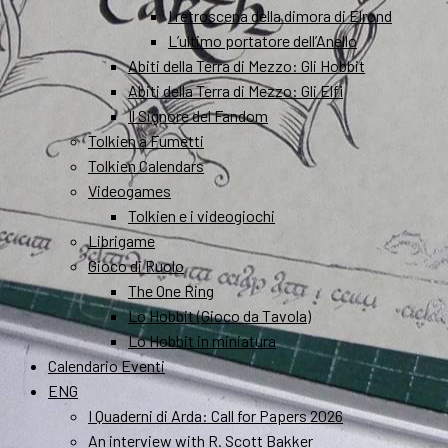
I retroscena della dimora di Elrond
L’ultimo portatore dell’Anello
Abiti della Terra di Mezzo: Gli Hobbit
Abiti della Terra di Mezzo: Gli Elfi
Il Signore del Fandom
Tolkien a Fumetti
Tolkien Calendars
Videogames
Tolkien e i videogiochi
Librigame
Gioco di Ruolo
The One Ring
Lo Hobbit (Gioco da Tavola)
Lo Hobbit in miniatura
Calendario Eventi
ENG
I Quaderni di Arda: Call for Papers 2026
An interview with R. Scott Bakker