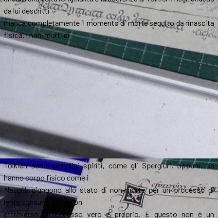
da lui descritti
manca completamente il momento di morte seguito da rinascita
fisica. I non-morti di
Tolkien sono semplici spiriti, come gli Spergiuri, oppure, se
hanno corpo fisico come i
Nazgûl, giungono allo stato di non-morte per un processo di
lenta consunzione e non
attraverso un decesso vero e proprio. E questo non è un