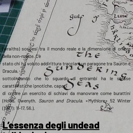
(wraiths) sospesi tra il mondo reale e la dimensione di ombre
della non-morte. C’è
stato chi ha voluto addirittura tracciare un paragone tra Sauron e
Dracula,
sottolineando che lo sguardo di entrambi ha le stesse
caratteristiche ipnotiche, capaci
di creare un esercito di schiavi da manovrare come burattini
(Hood, Gwenyth.
Sauron and Dracula
. «Mythlore» 52 Winter
(1987): 11-17, 56.).
L’essenza degli undead