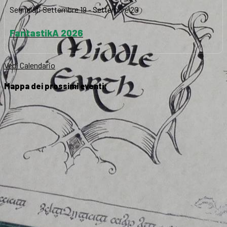
Segnalati
Settembre 19
-
Settembre 20
FantastikA 2026
Vedi Calendario
Mappa dei prossimi eventi: