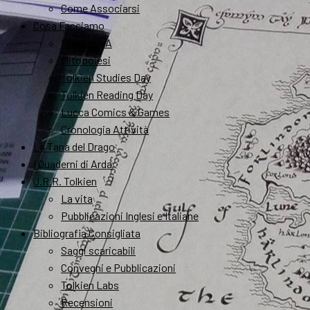
Come Associarsi
Cosa Facciamo
FantastikA
Mitopoiesi
Tolkien Studies Day
Tolkien Reading Day
Lucca Comics & Games
Cronologia Attività
La Tana del Drago
I Quaderni di Arda
J.R.R. Tolkien
La vita
Pubblicazioni Inglesi e Italiane
Bibliografia Consigliata
Saggi scaricabili
Convegni e Pubblicazioni
Tolkien Labs
Recensioni