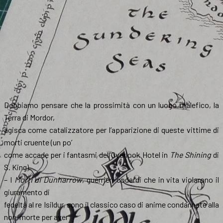
Dobbiamo pensare che la prossimità con un luogo malefico, la
Terra di Mordor,
agisca come catalizzatore per l’apparizione di queste vittime di
morti cruente (un po’
come accade per i fantasmi dell’Overlook Hotel in
The Shining
di
S. King).
– I
Morti di Dunharrow
, guerrieri codardi che in vita violarono il
giuramento di
fedeltà al re Isildur, sono il classico caso di anime condannate alla
non-morte per aver