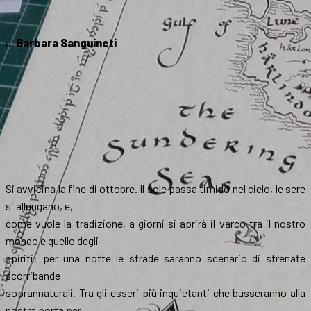
di
Barbara Sanguineti
Si avvicina la fine di ottobre. Il sole passa timido nel cielo, le sere
si allungano, e,
come vuole la tradizione, a giorni si aprirà il varco tra il nostro
mondo e quello degli
spiriti: per una notte le strade saranno scenario di sfrenate
scorribande
soprannaturali. Tra gli esseri più inquietanti che busseranno alla
nostra porta per