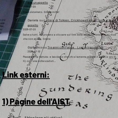
e fa un appello
2026-07-20
Ora è sistemato. Grazie mille!
Daniela
su
Lettera di Tolkien, Crickhowell vince l’asta e fa un
appello
2026-07-20
Salve a tutti, ho provato a cliccare sul link della raccolta fondi ma mi dice
che non esiste. Grazie
Gipsoteco
su
Tre anni con Fatica… Lost in translation
2026-07-10
Passatemi la battuta: e lasciamo che chi si lamenta aspetti il 2043 (o giù di
lì), così una volta scaduti…
Link esterni
:
1) Pagine dell'AIST
ArsT – Il blog (non più attivo)