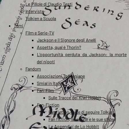
Le Pillole di Claudio Testi
Interviste
Tolkien a Scuola
Temi
Film e Serie-TV
Jackson e il Signore degli Anelli
Aspetta, qual è Thorin?
L’opportunità perduta da Jackson: la morte
dei nipoti
Fandom
Associazioni Tolkieniane
Smial in Italia
Fan-Film
Sulle Tracce dei Kiwi Hobbit
Fan-Fiction
Fan fiction, l’arte di seguire Tolkien
Fan fiction, il canone e le sue sfide
Le Appendici de Lo Hobbit