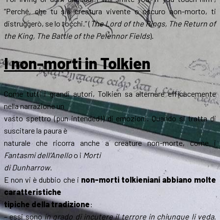
“Perché, che tu sia creatura vivente o oscuro non-morto, ti
distruggerò, se lo tocchi.” (
The Lord of the Rings, The Return of
the King, The Battle of the Pelennor Fields
).
I non-morti in Tolkien
Come tutti i grandi autori, Tolkien sa alternare efficacemente
nella narrazione un
vasto spettro (pun intended!) di emozioni. Quando si tratta di
suscitare la paura è
naturale che ricorra anche a creature non-morte, come i
Fantasmi dell’Anello
o i
Morti
di Dunharrow
.
E non vi è dubbio che i
non-morti tolkieniani abbiano molte
caratteristiche
tipiche della tradizione
:
– essi sono
in grado di incutere il terrore in chiunque li veda
.