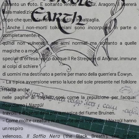
infranto un voto. E soltanto l’erede di Isildur, Aragorn, li libererà
dalla maledizione
dopo che questi l’avranno assistito in battaglia.
– Anche i non-morti tolkieniani sono
incorporei
, in parte o
completamente, e
quindi non vulnerabili alle armi normali ma soltanto a quelle
magiche o a modi
speciali di offesa: ecco dunque il Re Stregone di Angmar, immune
ai colpi di schiere
di uomini ma destinato a perire per mano della guerriera Éowyn.
– La tipica avversione verso la luce del sole presente nel folklore
ritorna anche
nelle pagine di Tolkien, così come la repulsione per l’acqua:
ricordiamo i
Nazgûl
travolti e dispersi dalla piena magica del fiume Bruinen.
– Come molte creature non-morte delle leggende, i Nazgûl hanno
un respiro
velenoso,
Il Soffio Nero
(‘the Black Breath’), che induce