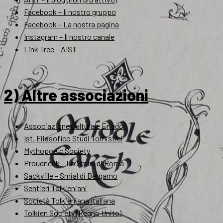
Facebook – Il nostro gruppo
Facebook – La nostra pagina
Instagram – Il nostro canale
Link Tree – AIST
2) Altre associazioni
Associazione Culturale Eriador
Ist. Filosofico Studi Tomistici
Mythopoeic Society
Proudneck – Lo Smial di Roma
Sackville – Smial di Bergamo
Sentieri Tolkieniani
Società Tolkieniana Italiana
Tolkien Society (Regno Unito)