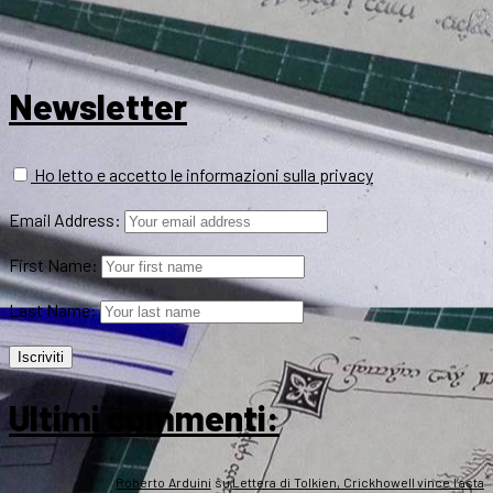
Newsletter
Ho letto e accetto le informazioni sulla privacy
Email Address:
First Name:
Last Name:
Ultimi commenti:
Roberto Arduini
su
Lettera di Tolkien, Crickhowell vince l’asta