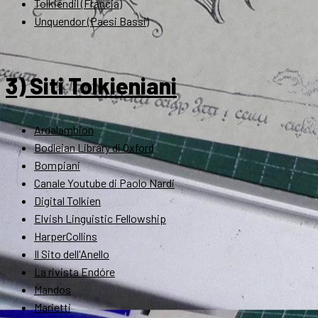
Tolkiendil (Francia)
Unquendor (Paesi Bassi)
3) Siti Tolkieniani
Ardalambion
Bodleian Library di Oxford
Bompiani
Canale Youtube di Paolo Nardi
Digital Tolkien
Elvish Linguistic Fellowship
HarperCollins
Il Sito dell'Anello
La rivista Endóre
Mandos
Marietti