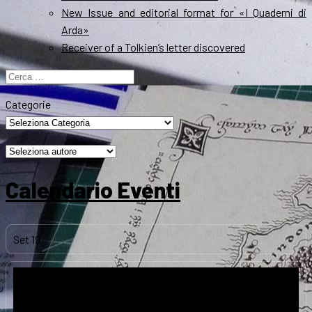
New Issue and editorial format for «I Quaderni di
Arda»
Receiver of a Tolkien’s letter discovered
Ricerca
per:
Categorie
Calendario Eventi
Set
19