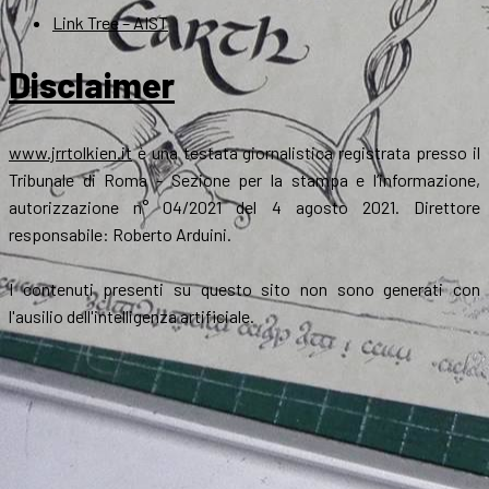
Link Tree – AIST
Disclaimer
www.jrrtolkien.it
è una testata giornalistica registrata presso il
Tribunale di Roma - Sezione per la stampa e l’informazione,
autorizzazione n° 04/2021 del 4 agosto 2021. Direttore
responsabile: Roberto Arduini.
I contenuti presenti su questo sito non sono generati con
l'ausilio dell'intelligenza artificiale.