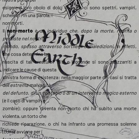
esigere il loro obolo di dolci o paura, ci sono spettri, vampiri,
scheletri: in una parola, i
non morti.
Il
non-morto
è un
individuo che, dopo la morte, ritorna o
persiste nel nostro
mondo, spesso attraverso sortilegi o maledizioni
. In effetti,
che cosa determina la
nascita di tali creature? Miti e leggende si sono sbizzarriti a
indicare le cause di questa
sinistra forma di esistenza: nella maggior parte dei casi si tratta
dell’
estrema malvagità
del defunto, di un contagio o di un intervento magico esterno
(è il caso di vampiri e
zombie); oppure diventa non-morto chi ha subito una morte
violenta, un torto che
richiede riparazione, o chi ha infranto una promessa solenne
(come avviene per i