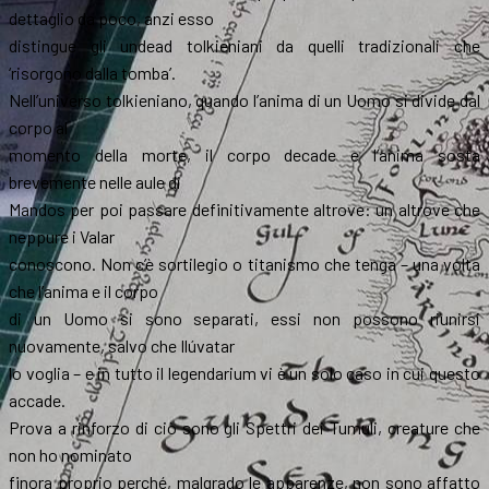
dettaglio da poco, anzi esso
distingue gli undead tolkieniani da quelli tradizionali che
‘risorgono dalla tomba’.
Nell’universo tolkieniano, quando l’anima di un Uomo si divide dal
corpo al
momento della morte, il corpo decade e l’anima sosta
brevemente nelle aule di
Mandos per poi passare definitivamente altrove: un altrove che
neppure i Valar
conoscono. Non c’è sortilegio o titanismo che tenga – una volta
che l’anima e il corpo
di un Uomo si sono separati, essi non possono riunirsi
nuovamente, salvo che Ilúvatar
lo voglia – e in tutto il legendarium vi è un solo caso in cui questo
accade.
Prova a rinforzo di ciò sono gli Spettri dei Tumuli, creature che
non ho nominato
finora proprio perché, malgrado le apparenze, non sono affatto