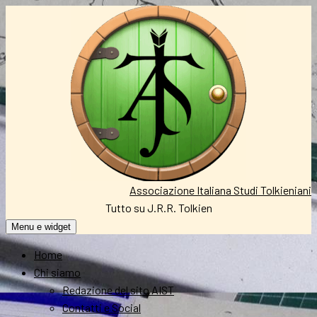
Vai
al
contenuto
Associazione Italiana Studi Tolkieniani
Tutto su J.R.R. Tolkien
Menu e widget
Home
Chi siamo
Redazione del sito AIST
Contatti e Social