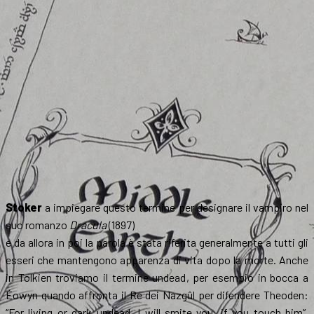
Stoker
a impiegare questo termine per designare il vampiro nel
suo romanzo
Dracula
(1897)
e da allora in poi la parola è stata riferita generalmente a tutti gli
esseri che mantengono apparenza di vita dopo la morte. Anche
in Tolkien troviamo il termine undead, per esempio in bocca a
Éowyn quando affronta il Re dei Nazgûl per difendere Theoden:
“For living or dark undead, I will smite you, if you touch him”,