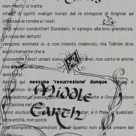
non-morti: si tratta
infatti di spiriti maligni inviati dal re stregone di Angmar ad
infestare le tombe e i resti
degli eroici condottieri Dúnedain, in spregio alla loro grandezza.
Le ossa dei defunti
vengono animate sì, e con intento malevolo, ma Tolkien dice
esplicitamente che a
possedere i resti umani sono spiriti estranei, non certo le anime
che avevano abitato
quei corpi.
Anche qui
nessuna ‘resurrezione’ dunque
. Tolkien è
categorico:
le leggi che
presiedono al passaggio dalla vita alla morte e l’incarnazione
dell’anima nel corpo
sono esclusivo appannaggio di Ilúvatar
, e il Male, o qualsiasi
altra entità, non potrà
mai compiere resurrezioni più di quanto non possa creare dal
nulla.