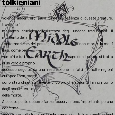
tolkieniani
Volendo addentrarci più a fondo nell’essenza di queste creature,
troviamo il
momento cruciale dell’esistenza degli undead tradizionali: il
momento della
trasformazione, del passaggio dalla vita alla non-morte. In molti
casi, come per i
vampiri e tutti quei non-morti che ritornano con il corpo, si tratta
di un vero e proprio
decesso seguito da una ‘resurrezione’: infatti in molte regioni
europee i non-morti
sono stati chiamati ‘revenant’, coloro che appunto fanno ritorno
dagli oscuri territori
della morte.
A questo punto occorre fare un’osservazione, importante perché
conferma
ancora una volta l’originalità e la coerenza di Tolkien: negli undead