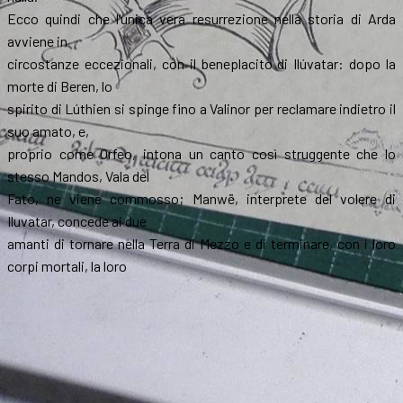
Ecco quindi che l’unica vera resurrezione nella storia di Arda
avviene in
circostanze eccezionali, con il beneplacito di Ilúvatar: dopo la
morte di Beren, lo
spirito di Lúthien si spinge fino a Valinor per reclamare indietro il
suo amato, e,
proprio come Orfeo, intona un canto così struggente che lo
stesso Mandos, Vala del
Fato, ne viene commosso; Manwë, interprete del volere di
Iluvatar, concede ai due
amanti di tornare nella Terra di Mezzo e di terminare, con i loro
corpi mortali, la loro