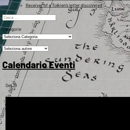
Receiver of a Tolkien’s letter discovered
Ricerca
per:
Categorie
Calendario Eventi
Set
19