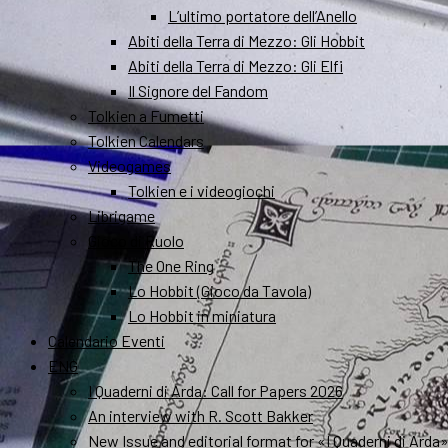
L’ultimo portatore dell’Anello
Abiti della Terra di Mezzo: Gli Hobbit
Abiti della Terra di Mezzo: Gli Elfi
Il Signore del Fandom
Tolkien a Fumetti
Tolkien Calendars
Videogames
Tolkien e i videogiochi
Librigame
Gioco di Ruolo
The One Ring
Lo Hobbit (Gioco da Tavola)
Lo Hobbit in miniatura
Calendario Eventi
ENG
I Quaderni di Arda: Call for Papers 2026
An interview with R. Scott Bakker
New Issue and editorial format for «I Quaderni di Arda