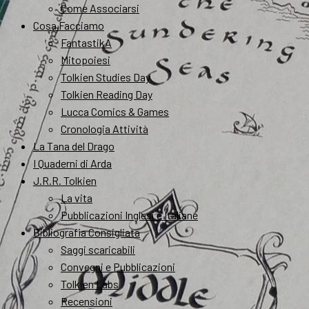
Come Associarsi
Cosa Facciamo
FantastikA
Mitopoiesi
Tolkien Studies Day
Tolkien Reading Day
Lucca Comics & Games
Cronologia Attività
La Tana del Drago
I Quaderni di Arda
J.R.R. Tolkien
La vita
Pubblicazioni Inglesi e Italiane
Bibliografia Consigliata
Saggi scaricabili
Convegni e Pubblicazioni
Tolkien Labs
Recensioni