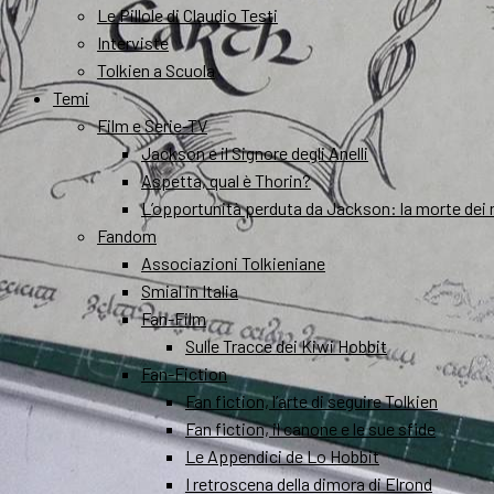
Le Pillole di Claudio Testi
Interviste
Tolkien a Scuola
Temi
Film e Serie-TV
Jackson e il Signore degli Anelli
Aspetta, qual è Thorin?
L’opportunità perduta da Jackson: la morte dei 
Fandom
Associazioni Tolkieniane
Smial in Italia
Fan-Film
Sulle Tracce dei Kiwi Hobbit
Fan-Fiction
Fan fiction, l’arte di seguire Tolkien
Fan fiction, il canone e le sue sfide
Le Appendici de Lo Hobbit
I retroscena della dimora di Elrond